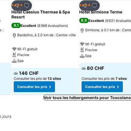
is
Ajouter à mes favoris
Ajouter à mes fav
Hotel
Hotel
4 Étoiles
4 Étoiles
Partager
Partager
Hotel Caesius Thermae & Spa
Hotel Sirmione Terme
Resort
8,5
)
Excellent
(
9 631 évaluati
9,1
Excellent
(
8 968 évaluations
)
 :
Sirmione, à 0.1 km de : Centr
Bardolino, à 2.0 km de : Centre-ville
Wi-Fi gratuit
Wi-Fi gratuit
Piscine
Piscine
Spa
Spa
80 CHF
de
146 CHF
de
Consulter les prix de
13 sites
Consulter les prix de
7 sites
Consulter les prix
Consulter les prix
Voir tous les hébergements pour Toscolan
s jours