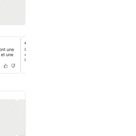
Cuisine variée et abondante
dont une
Découvre une offre culinaire diversifiée axée sur des ing
 et une
et locaux, avec des options pour les végétariens, les vé
les cœliaques.