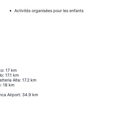
Activités organisées pour les enfants
co
:
17
km
lo
:
17.1
km
atteria Alta
:
17.2
km
e
:
18
km
m
nca Airport
:
34.9
km