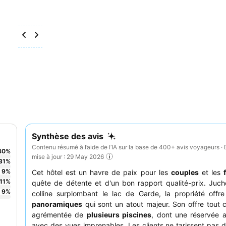
Synthèse des avis
Contenu résumé à l’aide de l’IA sur la base de 400+ avis voyageurs · 
40
%
mise à jour : 29 May 2026
31
%
9
%
Cet hôtel est un havre de paix pour les
couples
et les
11
%
quête de détente et d'un bon rapport qualité-prix. Juc
9
%
colline surplombant le lac de Garde, la propriété off
panoramiques
qui sont un atout majeur. Son offre tout 
agrémentée de
plusieurs piscines
, dont une réservée 
avec des vues imprenables. Les clients ne tarissent pas d