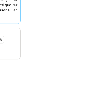
nsi que sur
issons
, en
 expérience
 le lac
afin
,8