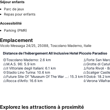
Séjour enfants
Parc de jeux
Repas pour enfants
Accessibilité
Parking (PMR)
Emplacement
Vicolo Messaga 24/25, 25088, Toscolano Maderno, Italie
Distance de l’hébergement All Inclusive Hotel Piccolo Paradiso
Toscolano Maderno
:
2.6
km
Forte San Mar
M.A.S. 96
:
5.9
km
Grotte di Catul
Il Vittoriale degli Italiani
:
6.1
km
Forte Rivoli - B
Stadio Lino Turina
:
10.6
km
Scaliger Castl
Future Site Of "Museum Of The War That Never Happened"
:
15.3
km
Dolcè
:
18.2
k
Rocca d'Anfo
:
16.6
km
Verona Villafra
Explorez les attractions à proximité