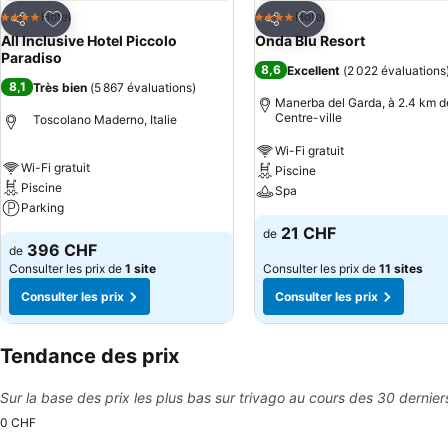
Ajouter à mes favoris
Ajouter à mes favor
Hotel
Hotel
4 Étoiles
4 Étoiles
Partager
Partager
All Inclusive Hotel Piccolo
Onda Blu Resort
Paradiso
8,6
Excellent
(
2 022 évaluations
8,1
Très bien
(
5 867 évaluations
)
Manerba del Garda, à 2.4 km de
Centre-ville
Toscolano Maderno, Italie
Wi-Fi gratuit
Wi-Fi gratuit
Piscine
Piscine
Spa
Parking
21 CHF
de
396 CHF
de
Consulter les prix de
1 site
Consulter les prix de
11 sites
Consulter les prix
Consulter les prix
Tendance des prix
Sur la base des prix les plus bas sur trivago au cours des 30 dernier
0 CHF