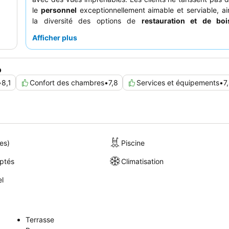
le
personnel
exceptionnellement aimable et serviable, ai
la diversité des options de
restauration et de bo
particulier les excellents dîners à trois plats. Pour une
Afficher plus
optimale, pensez à demander une chambre avec
vue sur
de profiter pleinement du cadre magnifique.
o
•
8,1
Confort des chambres
•
7,8
Services et équipements
•
7
es)
Piscine
ptés
Climatisation
el
Terrasse