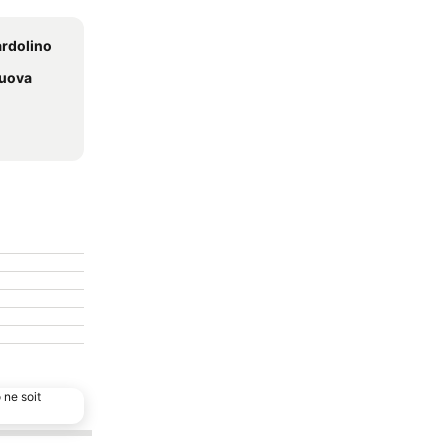
ardolino
Nuova
 ne soit