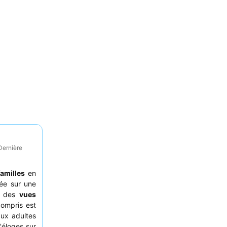
Dernière
familles
en
hée sur une
re des
vues
compris est
aux adultes
'éloges sur