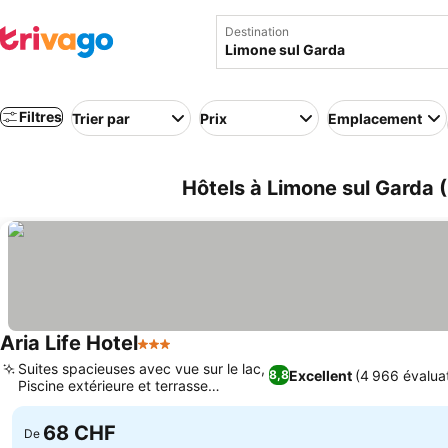
Destination
Filtres
Trier par
Prix
Emplacement
Hôtels à Limone sul Garda (
Aria Life Hotel
3 Étoiles
Consulter les prix
Suites spacieuses avec vue sur le lac,
Excellent
(4 966 évalua
8,8
Piscine extérieure et terrasse
Consulter les prix
ensoleillée
68 CHF
De