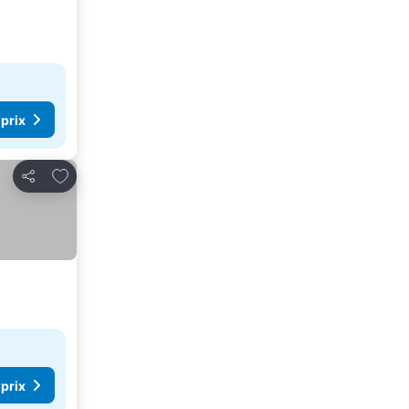
 prix
Ajouter à mes favoris
Partager
 prix