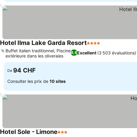
Hotel Ilma Lake Garda Resort
4 Étoiles
Consulter les p
Buffet italien traditionnel, Piscine
Excellent
(3 503 évaluations)
8,8
extérieure dans les oliveraies
Consulter les prix
94 CHF
De
Consulter les prix de
10 sites
Hotel Sole - Limone
3 Étoiles
Consulter les prix