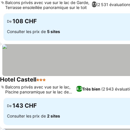
Balcons privés avec vue sur le lac de Garde,
(2 531 évaluation
7,1
Terrasse ensoleillée panoramique sur le toit
Consulter les prix
108 CHF
De
Consulter les prix de
5 sites
Hotel Castell
3 Étoiles
Consulter les prix
Balcons privés avec vue sur le lac,
Très bien
(2 943 évaluat
8,3
Piscine panoramique sur le lac de
Consulter les prix
Garde
143 CHF
De
Consulter les prix de
2 sites