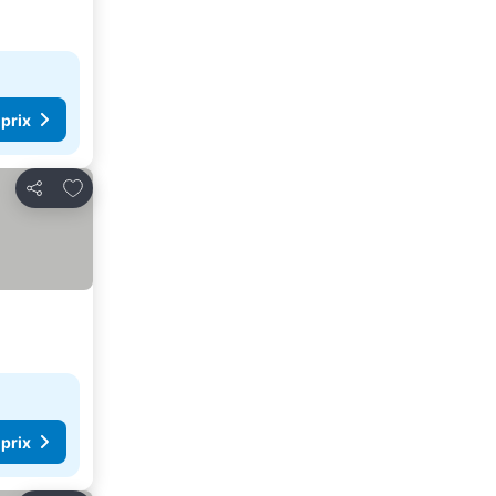
 prix
Ajouter à mes favoris
Partager
 prix