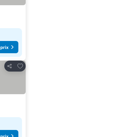
 prix
Ajouter à mes favoris
Partager
 prix