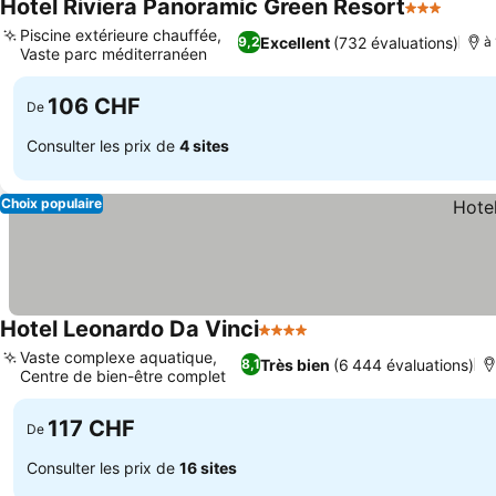
Hotel Riviera Panoramic Green Resort
3 Étoiles
Consul
Piscine extérieure chauffée,
Excellent
(732 évaluations)
9,2
à 
Vaste parc méditerranéen
Consulter les prix
106 CHF
De
Consulter les prix de
4 sites
Choix populaire
Hotel Leonardo Da Vinci
4 Étoiles
Consulter les prix
Vaste complexe aquatique,
Très bien
(6 444 évaluations)
8,1
Centre de bien-être complet
Consulter les prix
117 CHF
De
Consulter les prix de
16 sites