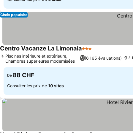
Choix populaire
Centro Vacanze La Limonaia
3 Étoiles
Consulter les prix
Piscines intérieure et extérieure,
(6 165 évaluations)
7,1
à 
Chambres supérieures modernisées
Consulter les prix
88 CHF
De
Consulter les prix de
10 sites