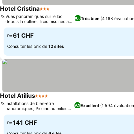
Hotel Cristina
3 Étoiles
Consulter les prix
Vues panoramiques sur le lac
Très bien
(4 168 évaluation
8,0
depuis la colline, Trois piscines au
Consulter les prix
choix
61 CHF
De
Consulter les prix de
12 sites
Hotel Atilius
4 Étoiles
Consulter les prix
Installations de bien-être
Excellent
(1 594 évaluation
9,2
panoramiques, Piscine au milieu
Consulter les prix
des oliviers
141 CHF
De
Consulter les prix de
6 sites