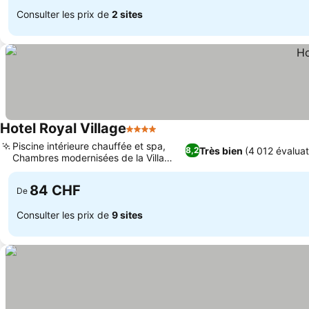
Consulter les prix de
2 sites
Hotel Royal Village
4 Étoiles
Consulter les prix
Piscine intérieure chauffée et spa,
Très bien
(4 012 évaluat
8,2
Chambres modernisées de la Villa
Consulter les prix
Calmetta
84 CHF
De
Consulter les prix de
9 sites