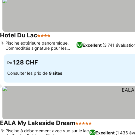
Hotel Du Lac
4 Étoiles
Consulter les prix
Piscine extérieure panoramique,
Excellent
(3 741 évaluatio
8,8
Commodités signature pour les
Consulter les prix
clients
128 CHF
De
Consulter les prix de
9 sites
EALA My Lakeside Dream
5 Étoiles
Consulter les prix
Piscine à débordement avec vue sur le lac
Excellent
(1 436 év
9,4