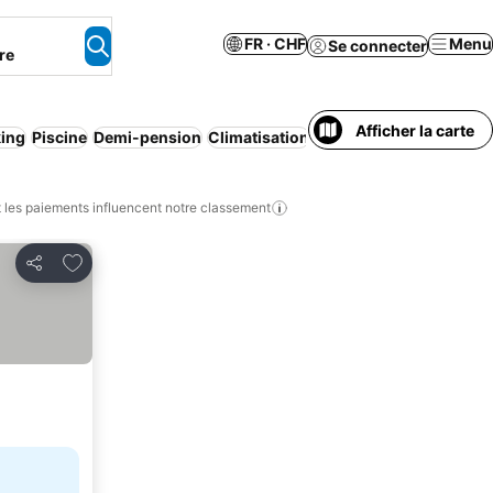
FR · CHF
Menu
Se connecter
re
Afficher la carte
king
Piscine
Demi-pension
Climatisation
Plage
Animaux accept
les paiements influencent notre classement
Ajouter à mes favoris
Partager