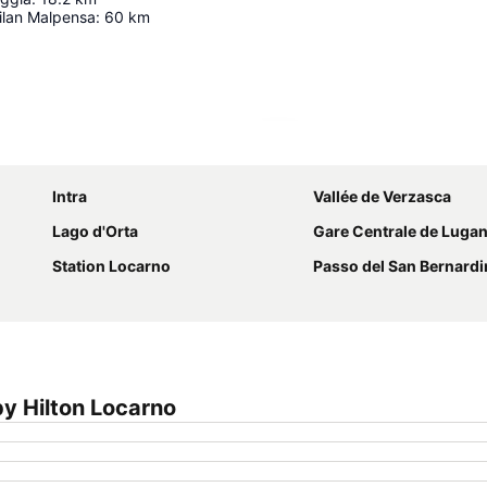
ilan Malpensa
:
60
km
Agrandir la carte
Intra
Vallée de Verzasca
Lago d'Orta
Gare Centrale de Luga
Station Locarno
Passo del San Bernard
y Hilton Locarno