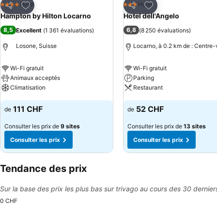
Ajouter à mes favoris
Ajouter à mes favor
Hotel
Hotel
4 Étoiles
3 Étoiles
Partager
Partager
Hampton by Hilton Locarno
Hotel dell'Angelo
8,5
6,8
Excellent
(
1 361 évaluations
)
(
8 250 évaluations
)
Losone, Suisse
Locarno, à 0.2 km de : Centre-v
Wi-Fi gratuit
Wi-Fi gratuit
Animaux acceptés
Parking
Climatisation
Restaurant
Consulter les prix
Consulter les prix
111 CHF
52 CHF
de
de
Consulter les prix de
9 sites
Consulter les prix de
13 sites
Consulter les prix
Consulter les prix
Tendance des prix
Sur la base des prix les plus bas sur trivago au cours des 30 dernier
0 CHF