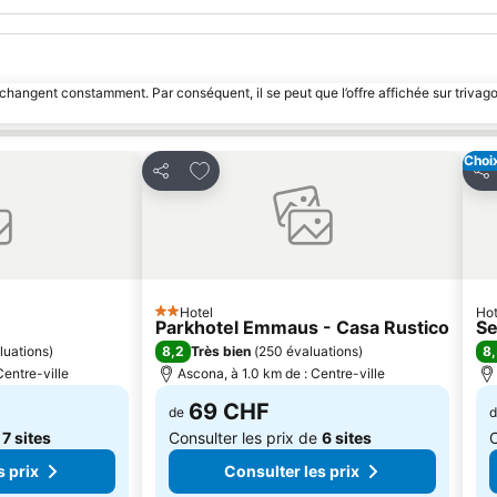
 changent constamment. Par conséquent, il se peut que l’offre affichée sur trivago
Choi
avoris
Ajouter à mes favoris
Partager
Par
Hotel
Hot
2 Étoiles
Parkhotel Emmaus - Casa Rustico
Se
8,2
8
luations
)
Très bien
(
250 évaluations
)
Centre-ville
Ascona, à 1.0 km de : Centre-ville
69 CHF
de
d
e
7 sites
Consulter les prix de
6 sites
C
s prix
Consulter les prix