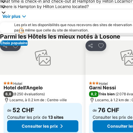
What time is check-in and check-out at Hampton by Hilton Locarno?
Where is Hampton by Hilton Locarno located?
Voir plus
Les prix et les disponibilités que nous recevons des sites de réservation
pas la même que celle du site de réservation.
Parmi les Hôtels les mieux notés à Losone
Choix populaire
Ajouter à mes favoris
Ajouter à mes f
Partager
Partager
Hotel
Hotel
3 Étoiles
3 Étoiles
Hotel dell'Angelo
Garni Nessi
6,8
8,2
(
8 250 évaluations
)
Très bien
(
2 078 éva
Locarno, à 0.2 km de : Centre-ville
Locarno, à 1.2 km de : 
52 CHF
76 CHF
de
de
Consulter les prix de
13 sites
Consulter les prix d
Consulter les prix
Consulter le