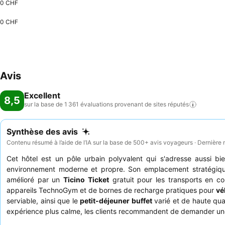
0 CHF
0 CHF
Avis
Excellent
8,5
sur la base de 1 361 évaluations provenant de sites
réputés
Synthèse des avis
Contenu résumé à l’aide de l’IA sur la base de 500+ avis voyageurs · Dernière 
Cet hôtel est un pôle urbain polyvalent qui s'adresse aussi b
environnement moderne et propre. Son emplacement stratégique
amélioré par un
Ticino Ticket
gratuit pour les transports en c
appareils TechnoGym et de bornes de recharge pratiques pour
vé
serviable, ainsi que le
petit-déjeuner buffet
varié et de haute qua
expérience plus calme, les clients recommandent de demander une