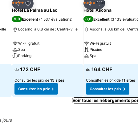
is
Ajouter à mes favoris
Ajouter à mes fav
Hotel
Hotel
4 Étoiles
4 Étoiles
Partager
Partager
Hotel La Palma au Lac
Hotel Ascona
9,0
8,6
Excellent
(
4 537 évaluations
)
Excellent
(
3 133 évaluati
ille
Locarno, à 0.8 km de : Centre-ville
Ascona, à 0.6 km de : Centre
Wi-Fi gratuit
Wi-Fi gratuit
Spa
Piscine
Parking
Spa
Consulter les prix
Consulter les prix
172 CHF
164 CHF
de
de
Consulter les prix de
15 sites
Consulter les prix de
11 sites
Consulter les prix
Consulter les prix
Voir tous les hébergements po
s jours