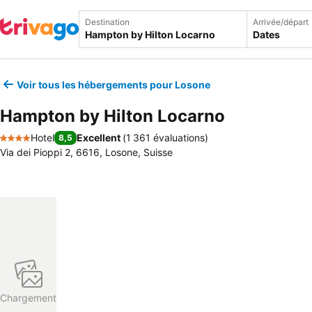
Destination
Arrivée/départ
Dates
Voir tous les hébergements pour Losone
Hampton by Hilton Locarno
Hotel
Excellent
(
1 361 évaluations
)
8,5
4 Étoiles
Via dei Pioppi 2, 6616, Losone, Suisse
Chargement