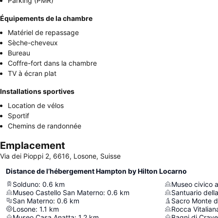
Parking (PMR)
Équipements de la chambre
Matériel de repassage
Sèche-cheveux
Bureau
Coffre-fort dans la chambre
TV à écran plat
Installations sportives
Location de vélos
Sportif
Chemins de randonnée
Emplacement
Via dei Pioppi 2, 6616, Losone, Suisse
Distance de l’hébergement Hampton by Hilton Locarno
Solduno
:
0.6
km
Museo Castello San Materno
:
0.6
km
Santuario del
San Materno
:
0.6
km
Sacro Monte d
Losone
:
1.1
km
Rocca Vitalian
Museo Casa Anatta
:
1.2
km
Bagni di Crav