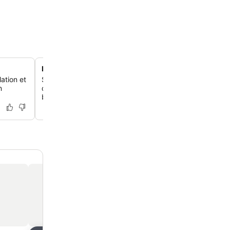
Emplacement pratique à Losone
ation et
Séjourne à seulement trois kilomètres de la Piazza Gran
n
du lac d'Ascona, avec un supermarché Migros juste à cô
besoins essentiels.