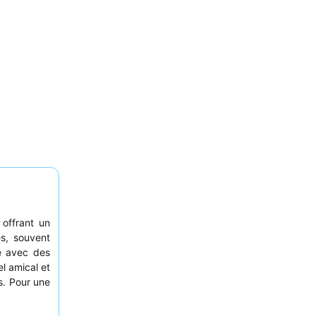
 offrant un
s, souvent
e avec des
l amical et
s. Pour une