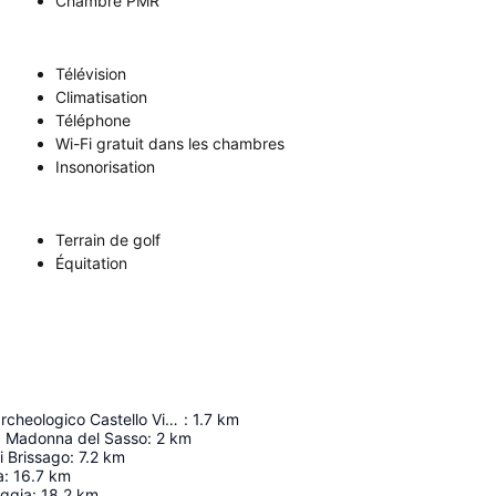
Chambre PMR
Télévision
Climatisation
Téléphone
Wi-Fi gratuit dans les chambres
Insonorisation
Terrain de golf
Équitation
Museo civico archeologico Castello Visconteo
:
1.7
km
la Madonna del Sasso
:
2
km
i Brissago
:
7.2
km
a
:
16.7
km
eggia
:
18.2
km