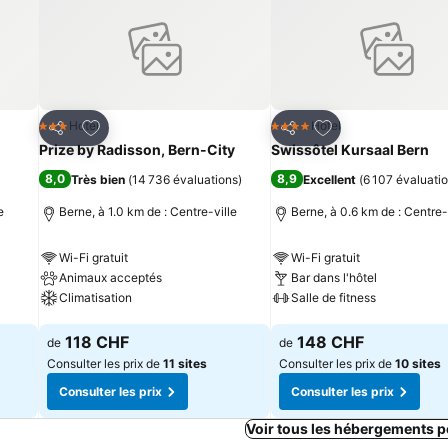
is
Ajouter à mes favoris
Ajouter à mes fav
Hotel
Hotel
3 Étoiles
4 Étoiles
Partager
Partager
Prize by Radisson, Bern-City
Swissôtel Kursaal Bern
8,0
8,9
Très bien
(
14 736 évaluations
)
Excellent
(
6 107 évaluati
e
Berne, à 1.0 km de : Centre-ville
Berne, à 0.6 km de : Centre-
Wi-Fi gratuit
Wi-Fi gratuit
Animaux acceptés
Bar dans l'hôtel
Climatisation
Salle de fitness
Consulter les prix
Consulter les prix
118 CHF
148 CHF
de
de
Consulter les prix de
11 sites
Consulter les prix de
10 sites
Consulter les prix
Consulter les prix
Voir tous les hébergements 