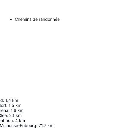
Chemins de randonnée
ld
:
1.4
km
orf
:
1.5
km
rena
:
1.6
km
Klee
:
2.1
km
enbach
:
4
km
-Mulhouse-Fribourg
:
71.7
km