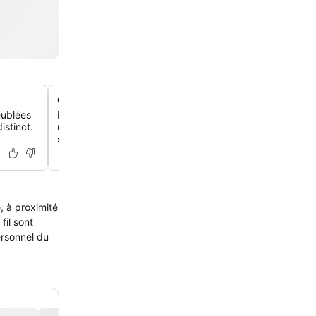
Cuisine commune accessible
ublées
Profite d'une cuisine commune accessible, parfaite pour
istinct.
repas et collations, ajoutant une commodité comme à la
séjour.
, à proximité
fil sont
ersonnel du