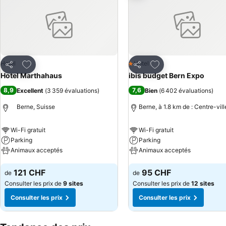
Ajouter à mes favoris
Ajouter à mes favor
Hotel
Hotel
1 Étoiles
Partager
Partager
Hotel Marthahaus
ibis budget Bern Expo
8,9
7,6
Excellent
(
3 359 évaluations
)
Bien
(
6 402 évaluations
)
Berne, Suisse
Berne, à 1.8 km de : Centre-vill
Wi-Fi gratuit
Wi-Fi gratuit
Parking
Parking
Animaux acceptés
Animaux acceptés
Consulter les prix
Consulter les prix
121 CHF
95 CHF
de
de
Consulter les prix de
9 sites
Consulter les prix de
12 sites
Consulter les prix
Consulter les prix