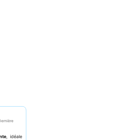
Dernière
nte
, idéale