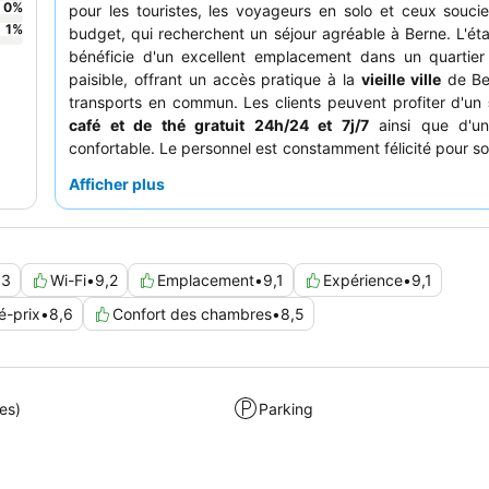
0
%
pour les touristes, les voyageurs en solo et ceux souci
1
%
budget, qui recherchent un séjour agréable à Berne. L'ét
bénéficie d'un excellent emplacement dans un quartier 
paisible, offrant un accès pratique à la
vieille ville
de Be
transports en commun. Les clients peuvent profiter d'un
café et de thé gratuit 24h/24 et 7j/7
ainsi que d'un
confortable. Le personnel est constamment félicité pour so
et sa serviabilité exceptionnelles, complétant le
buffe
Afficher plus
déjeuner
varié et frais. Pour une exploration de la vil
simplicité, les clients devraient profiter du
Bern Ticket
grat
transports en commun.
,3
Wi-Fi
•
9,2
Emplacement
•
9,1
Expérience
•
9,1
é-prix
•
8,6
Confort des chambres
•
8,5
es)
Parking