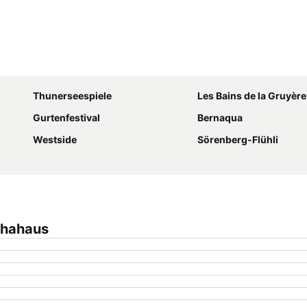
Agrandir la carte
Thunerseespiele
Les Bains de la Gruyère
Gurtenfestival
Bernaqua
Westside
Sörenberg-Flühli
thahaus