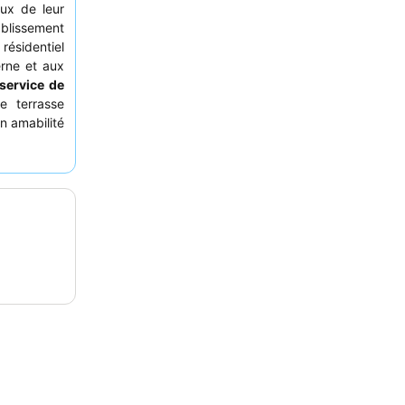
eux de leur
ablissement
résidentiel
rne et aux
service de
e terrasse
n amabilité
t de petit-
le en toute
uit pour les