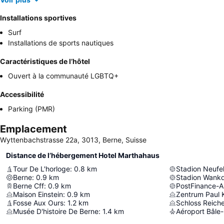
Installations sportives
Surf
Installations de sports nautiques
Caractéristiques de l’hôtel
Ouvert à la communauté LGBTQ+
Accessibilité
Parking (PMR)
Emplacement
Wyttenbachstrasse 22a, 3013, Berne, Suisse
Distance de l’hébergement Hotel Marthahaus
Tour De L'horloge
:
0.8
km
Stadion Neufe
Berne
:
0.9
km
Stadion Wankd
Berne Cff
:
0.9
km
PostFinance-A
Maison Einstein
:
0.9
km
Zentrum Paul 
Fosse Aux Ours
:
1.2
km
Schloss Reich
Musée D'histoire De Berne
:
1.4
km
Aéroport Bâle