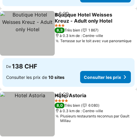
Boutique Hotel Weisses
Partager
Ajouter à mes favoris
Kreuz - Adult only Hotel
Consulter les prix
3 Étoiles
8,3
Très bien
1 867
à 0.3 km de : Centre-ville
Terrasse sur le toit avec vue panoramique
Co
138 CHF
De
Consulter les prix de
10 sites
Consulter les prix
Hotel Astoria
Partager
Ajouter à mes favoris
Consulter les
4 Étoiles
8,0
Très bien
6 080
à 0.3 km de : Centre-ville
Plusieurs restaurants reconnus par Gault
Millau