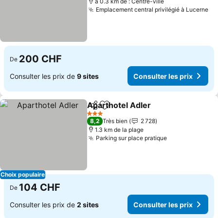
à 0.3 km de : Centre-ville
Emplacement central privilégié à Lucerne
Co
200 CHF
De
Consulter les prix de
9 sites
Consulter les prix
Aparthotel Adler
Partager
Ajouter à mes favoris
Consulter 
3 Étoiles
8,2
Très bien
2 728
1.3 km de la plage
Parking sur place pratique
Consulter les 
Choix populaire
104 CHF
De
Consulter les prix de
2 sites
Consulter les prix