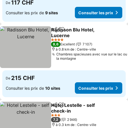
117 CHF
De
Consulter les prix de
9 sites
Consulter les prix
Radisson Blu Hotel,
Partager
Ajouter à mes favoris
Lucerne
Consulter les prix
4 Étoiles
8,6
Excellent
7 107
à 0.8 km de : Centre-ville
Chambres spacieuses avec vue sur le lac ou
la montagne
215 CHF
De
Consulter les prix de
10 sites
Consulter les prix
Hotel Lestelle - self
Partager
Ajouter à mes favoris
check-in
Consulter les prix
3 Étoiles
7,2
2 946
à 0.3 km de : Centre-ville