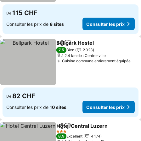
115 CHF
De
Consulter les prix de
8 sites
Consulter les prix
Bellpark Hostel
Partager
Ajouter à mes favoris
Consulter l
7,5
Bien
2 023
à 2.4 km de : Centre-ville
Cuisine commune entièrement équipée
Cons
82 CHF
De
Consulter les prix de
10 sites
Consulter les prix
Hotel Central Luzern
Partager
Ajouter à mes favoris
Consu
3 Étoiles
8,9
Excellent
4 174