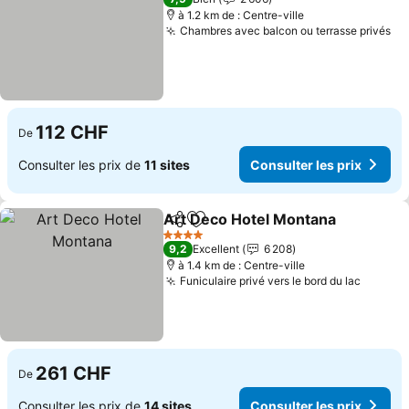
à 1.2 km de : Centre-ville
Chambres avec balcon ou terrasse privés
Co
112 CHF
De
Consulter les prix de
11 sites
Consulter les prix
Art Deco Hotel Montana
Partager
Ajouter à mes favoris
Co
4 Étoiles
9,2
Excellent
6 208
à 1.4 km de : Centre-ville
Funiculaire privé vers le bord du lac
Consult
261 CHF
De
Consulter les prix de
14 sites
Consulter les prix