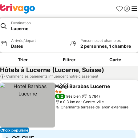
Favoris
Se con
Me
Destination
Lucerne
Arrivée/départ
Personnes et chambres
Dates
2 personnes, 1 chambre
Trier
Filtrer
Carte
Hôtels à Lucerne (Lucerne, Suisse)
Comment les paiements influencent notre classement
Hotel Barabas Lucerne
Partager
Ajouter à mes favoris
Con
2 Étoiles
8,2
Très bien
5 784
à 0.3 km de : Centre-ville
Charmante terrasse de jardin extérieure
Cons
Choix populaire