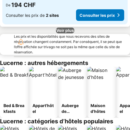
194 CHF
De
Consulter les prix de
2 sites
Consulter les prix
Voir plus
Les prix et les disponibilités que nous recevons des sites de
réservation changent constamment. Par conséquent, il se peut que
l’offre affichée sur trivago ne soit pas la même que celle du site de
réservation.
Lucerne : autres hébergements
Bed & Brea
Appart'hôt
Auberge
Maison
Appa
kfasts
el
de
d'hôtes
el
jeunesse
Lucerne : catégories d’hôtels populaires