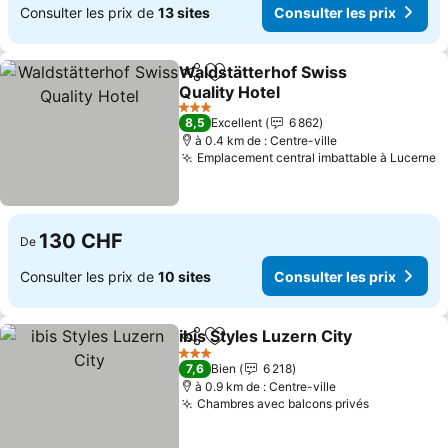
Consulter les prix de
13 sites
Consulter les prix
Waldstätterhof Swiss
Partager
Ajouter à mes favoris
Quality Hotel
Consulter les prix
3 Étoiles
8,5
Excellent
6 862
à 0.4 km de : Centre-ville
Emplacement central imbattable à Lucerne
C
130 CHF
De
Consulter les prix de
10 sites
Consulter les prix
ibis Styles Luzern City
Partager
Ajouter à mes favoris
Cons
3 Étoiles
7,6
Bien
6 218
à 0.9 km de : Centre-ville
Chambres avec balcons privés
Consulter 