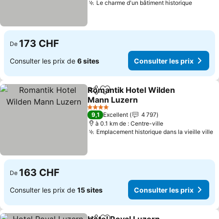
Le charme d'un bâtiment historique
Consult
173 CHF
De
Consulter les prix de
6 sites
Consulter les prix
Romantik Hotel Wilden
Partager
Ajouter à mes favoris
Mann Luzern
Consulter les prix
4 Étoiles
9,1
Excellent
4 797
à 0.1 km de : Centre-ville
Emplacement historique dans la vieille ville
C
163 CHF
De
Consulter les prix de
15 sites
Consulter les prix