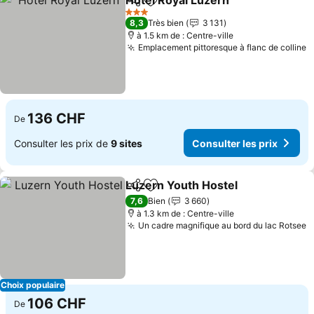
Hotel Royal Luzern
Partager
Ajouter à mes favoris
Consult
3 Étoiles
8,3
Très bien
3 131
à 1.5 km de : Centre-ville
Emplacement pittoresque à flanc de colline
C
136 CHF
De
Consulter les prix de
9 sites
Consulter les prix
Luzern Youth Hostel
Partager
Ajouter à mes favoris
Consul
7,6
Bien
3 660
à 1.3 km de : Centre-ville
Un cadre magnifique au bord du lac Rotsee
C
Choix populaire
106 CHF
De