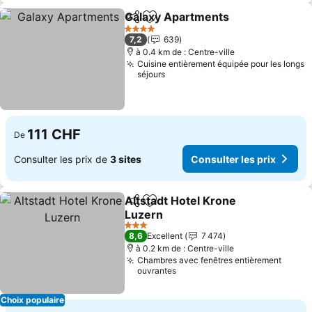
Galaxy Apartments
Partager
Ajouter à mes favoris
Consult
4 Étoiles
7,2
639
à 0.4 km de : Centre-ville
Cuisine entièrement équipée pour les longs
séjours
111 CHF
De
Consulter les prix de
3 sites
Consulter les prix
Altstadt Hotel Krone
Partager
Ajouter à mes favoris
Luzern
Consulter les prix
3 Étoiles
8,6
Excellent
7 474
à 0.2 km de : Centre-ville
Chambres avec fenêtres entièrement
ouvrantes
Choix populaire