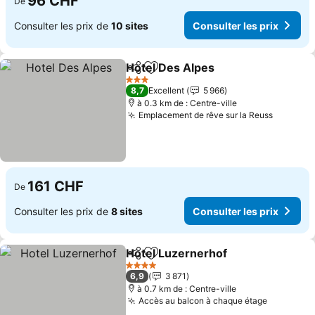
96 CHF
De
Consulter les prix de
10 sites
Consulter les prix
Hotel Des Alpes
Partager
Ajouter à mes favoris
Consulter 
3 Étoiles
8,7
Excellent
5 966
à 0.3 km de : Centre-ville
Emplacement de rêve sur la Reuss
Consulte
161 CHF
De
Consulter les prix de
8 sites
Consulter les prix
Hotel Luzernerhof
Partager
Ajouter à mes favoris
Consulte
4 Étoiles
6,9
3 871
à 0.7 km de : Centre-ville
Accès au balcon à chaque étage
Consulter