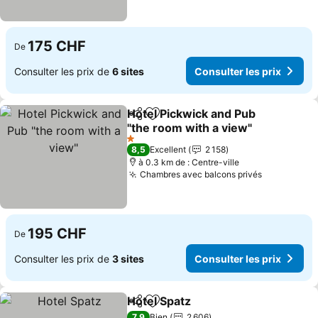
175 CHF
De
Consulter les prix de
6 sites
Consulter les prix
Hotel Pickwick and Pub
Partager
Ajouter à mes favoris
"the room with a view"
Consulter les prix
1 Étoiles
8,5
Excellent
2 158
à 0.3 km de : Centre-ville
Chambres avec balcons privés
Consulter 
195 CHF
De
Consulter les prix de
3 sites
Consulter les prix
Hotel Spatz
Partager
Ajouter à mes favoris
Consulter les p
7,9
Bien
2 606