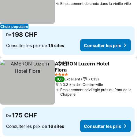
Emplacement de choix dans la vieille ville
Co
Choix populaire
198 CHF
De
Consulter les prix de
15 sites
Consulter les prix
AMERON Luzern Hotel
Partager
Ajouter à mes favoris
Flora
Consulter les prix
4 Étoiles
8,6
Excellent
7 613
à 0.3 km de : Centre-ville
Emplacement privilégié près du Pont de la
Chapelle
175 CHF
De
Consulter les prix de
16 sites
Consulter les prix