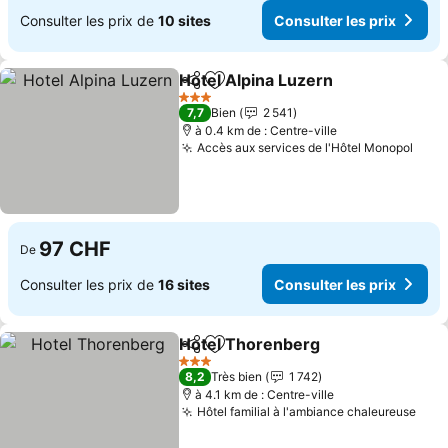
Consulter les prix de
10 sites
Consulter les prix
Hotel Alpina Luzern
Partager
Ajouter à mes favoris
Consult
3 Étoiles
7,7
Bien
2 541
à 0.4 km de : Centre-ville
Accès aux services de l'Hôtel Monopol
Cons
97 CHF
De
Consulter les prix de
16 sites
Consulter les prix
Hotel Thorenberg
Partager
Ajouter à mes favoris
Consulte
3 Étoiles
8,2
Très bien
1 742
à 4.1 km de : Centre-ville
Hôtel familial à l'ambiance chaleureuse
Cons