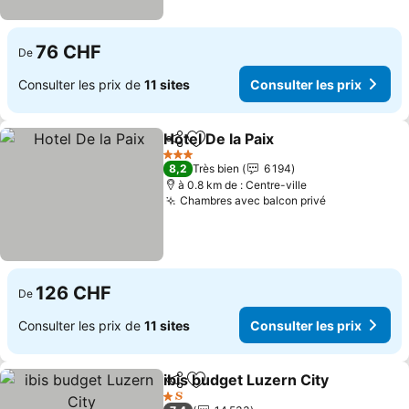
76 CHF
De
Consulter les prix de
11 sites
Consulter les prix
Hotel De la Paix
Partager
Ajouter à mes favoris
Consulter l
3 Étoiles
8,2
Très bien
6 194
à 0.8 km de : Centre-ville
Chambres avec balcon privé
Consulter le
126 CHF
De
Consulter les prix de
11 sites
Consulter les prix
ibis budget Luzern City
Partager
Ajouter à mes favoris
Con
1 Étoiles