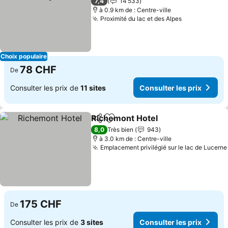
7,4
14 533
à 0.9 km de : Centre-ville
Proximité du lac et des Alpes
Consulter le
Choix populaire
78 CHF
De
Consulter les prix de
11 sites
Consulter les prix
Richemont Hotel
Partager
Ajouter à mes favoris
Consulter 
8,0
Très bien
943
à 3.0 km de : Centre-ville
Emplacement privilégié sur le lac de Lucerne
175 CHF
De
Consulter les prix de
3 sites
Consulter les prix