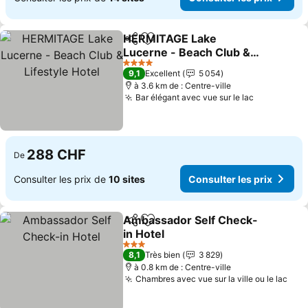
HERMITAGE Lake
Partager
Ajouter à mes favoris
Lucerne - Beach Club &
Lifestyle Hotel
Consulter les prix
4 Étoiles
9,1
Excellent
5 054
à 3.6 km de : Centre-ville
Bar élégant avec vue sur le lac
Consulter 
288 CHF
De
Consulter les prix de
10 sites
Consulter les prix
Ambassador Self Check-
Partager
Ajouter à mes favoris
in Hotel
Consulter les prix
3 Étoiles
8,1
Très bien
3 829
à 0.8 km de : Centre-ville
Chambres avec vue sur la ville ou le lac
Cons