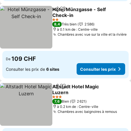
Hotel Münzgasse - Self
Partager
Ajouter à mes favoris
Check-in
Consulter les prix
2 Étoiles
8,4
Très bien
2 586
à 0.1 km de : Centre-ville
Chambres avec vue sur la ville et la rivière
Co
109 CHF
De
Consulter les prix de
6 sites
Consulter les prix
Altstadt Hotel Magic
Partager
Ajouter à mes favoris
Luzern
Consulter les prix
3 Étoiles
7,6
Bien
2 621
à 0.2 km de : Centre-ville
Chambres avec baignoires à remous
Consul