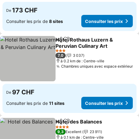
173 CHF
De
Consulter les prix de
8 sites
Consulter les prix
Hotel Rothaus Luzern &
Partager
Ajouter à mes favoris
Peruvian Culinary Art
Consulter les prix
3 Étoiles
7,0
3 037
à 0.2 km de : Centre-ville
Chambres uniques avec espace extérieur
Co
97 CHF
De
Consulter les prix de
11 sites
Consulter les prix
Hotel des Balances
Partager
Ajouter à mes favoris
Consult
4 Étoiles
9,3
Excellent
23 911
à 0.1 km de : Centre-ville