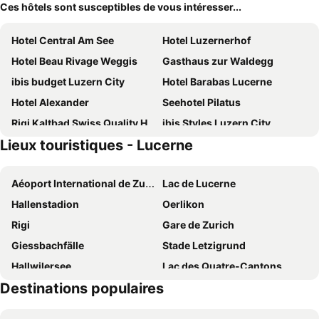
Ces hôtels sont susceptibles de vous intéresser...
Hotel Central Am See
Hotel Luzernerhof
Hotel Beau Rivage Weggis
Gasthaus zur Waldegg
ibis budget Luzern City
Hotel Barabas Lucerne
Hotel Alexander
Seehotel Pilatus
Rigi Kaltbad Swiss Quality Hotel
ibis Styles Luzern City
Lieux touristiques - Lucerne
AMERON Luzern Hotel Flora
Seeblick Höhenhotel
Hotel Seeburg
Waldhotel by Bürgenstock
Aéoport International de Zurich
Lac de Lucerne
Hotel De la Paix
See & Wellnesshotel Gerbi
Hallenstadion
Oerlikon
Radisson Blu Hotel, Lucerne
Seerausch Swiss Quality Hotel
Rigi
Gare de Zurich
Tailormade Hotel KRONE Sarnen
Swiss-Chalet Merlischachen - Historik Chalet-Hotel Lodge
Giessbachfälle
Stade Letzigrund
Waldstätterhof Swiss Quality Hotel
Hotel Des Alpes
Hallwilersee
Lac des Quatre-Cantons
Hotel Alpha
Art Deco Hotel Montana
Destinations populaires
Altstetten
Zoo de Zurich
Campus Hotel Hertenstein
Hotel Drei Könige Luzern
Greenfield Festival
Alpamare
Hotel Monopol Luzern
Hotel Vitznauerhof