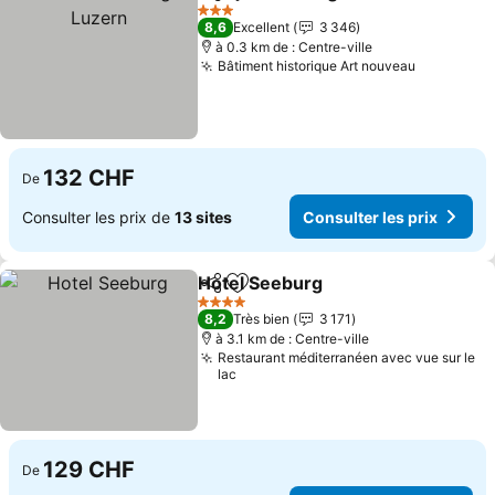
Partager
Ajouter à mes favoris
C
3 Étoiles
8,6
Excellent
3 346
à 0.3 km de : Centre-ville
Bâtiment historique Art nouveau
Consulter
132 CHF
De
Consulter les prix de
13 sites
Consulter les prix
Hotel Seeburg
Partager
Ajouter à mes favoris
Consulter le
4 Étoiles
8,2
Très bien
3 171
à 3.1 km de : Centre-ville
Restaurant méditerranéen avec vue sur le
lac
129 CHF
De