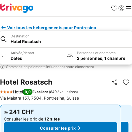
Favoris
Se con
Me
Voir tous les hébergements pour Pontresina
Destination
Hotel Rosatsch
Arrivée/départ
Personnes et chambres
Dates
2 personnes, 1 chambre
Comment les paiements influencent notre classement
Hotel Rosatsch
Partager
Aj
Hotel
9,0
Excellent
(
849 évaluations
)
4 Étoiles
Via Maistra 157, 7504, Pontresina, Suisse
241 CHF
241 CHF
de
de
Consulter les prix de
12 sites
Consulter les prix de
12 sites
Consulter les prix
Consulter les prix