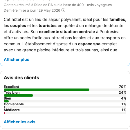
Contenu résumé à l’aide de l’IA sur la base de 400+ avis voyageurs ·
Dernière mise à jour : 29 May 2026
Cet hôtel est un lieu de séjour polyvalent, idéal pour les
familles
,
les
couples
et les
touristes
en quête d'un mélange de détente
et d'activités. Son
excellente situation centrale
à Pontresina
offre un accès facile aux attractions locales et aux transports en
commun. L'établissement dispose d'un
espace spa
complet
avec une grande piscine intérieure et trois saunas, ainsi que
d'une salle de jeux bien équipée pour les enfants. Les clients
Afficher plus
apprécient constamment le personnel chaleureux et attentionné,
ainsi que le
buffet de petit-déjeuner varié
proposant des
produits frais et régionaux. Pour une expérience améliorée, les
Avis des clients
clients séjournant deux nuits ou plus reçoivent un
laissez-
passer gratuit pour toutes les remontées mécaniques et les
Excellent
70
%
bus locaux
dans la région de l'Engadine.
Très bien
24
%
Bien
4
%
Convenable
1
%
Médiocre
1
%
Afficher les avis