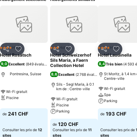
Hotel
Hotel
Hotel
4 Étoiles
3 Étoiles
4 Étoiles
Partager
Ajouter à mes favoris
Partager
Ajouter à mes favoris
Partager
Ajouter à
Hotel Rosatsch
Hotel Schweizerhof
Hotel Laudinella
Sils Maria, a Faern
9,0
8,4
Excellent
(
849 évaluations
)
Très bien
(
4 593 é
Collection Hotel
Pontresina, Suisse
St Moritz, à 1.4 km 
8,6
Excellent
(
2 768 évaluations
)
Centre-ville
Sils - Segl Maria, à 0.1
Wi-Fi gratuit
km de : Centre-ville
Wi-Fi gratuit
Spa
Piscine
Wi-Fi gratuit
Parking
Piscine
Parking
241 CHF
193 CHF
de
de
120 CHF
de
Consulter les prix de
12
Consulter les prix de
11
Consulter les prix de
sites
sites
sites