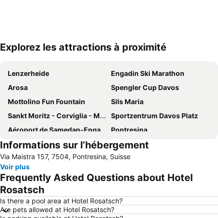
Explorez les attractions à proximité
Agrandir la carte
Lenzerheide
Engadin Ski Marathon
Arosa
Spengler Cup Davos
Mottolino Fun Fountain
Sils Maria
Sankt Moritz - Corviglia - Marguns
Sportzentrum Davos Platz
Aéroport de Samedan-Engadin
Pontresina
Informations sur l’hébergement
Albulapass
Sation de ski Davos-Parsenn
Via Maistra 157, 7504, Pontresina, Suisse
Vieille ville de Saint Moritz
Malojapass
Voir plus
Bahnhof Sankt Moritz
Glacier Express
Frequently Asked Questions about Hotel
Savognin
Davos Rinerhorn
Rosatsch
Iglu Dorf Davos-Klosters
Jakobshorn
Is there a pool area at Hotel Rosatsch?
Are pets allowed at Hotel Rosatsch?
Arosa Bahn
Preda-Bergün Toboggan Run