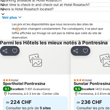
Is parking available at Hotel Rosatsch?
What time is check-in and check-out at Hotel Rosatsch?
Bernina Express
Engadiner Summer Run
Where is Hotel Rosatsch located?
Motta Naluns
Parc National Suisse
Voir plus
St Moritz Gourmet Festival
Bormio 2000
Les prix et les disponibilités que nous recevons des sites de
Puschlaversee
Poststrasse Arosa
réservation changent constamment. Par conséquent, il se peut que
l’offre affichée sur trivago ne soit pas la même que celle du site de
Pradaschier
Churwalden
réservation.
Passo dello Stelvio
Via Mala
Parmi les Hôtels les mieux notés à Pontresina
Corvatsch
Station Alp Grüm
Partager
Ajouter à mes favoris
Partager
Ajouter à mes
St Moritzersee
Trepalle
Thermes de Bormio
Stilfser Joch
La Vieille Ville
Engadine Cycle Marathon
Schaubrauerei
Flüelapass
Hotel
Hotel
3 Étoiles
4 Étoiles
Sporthotel Pontresina
Sunstar Pontresin
Jardin des plantes Alpinum Schatzalp
Skiarena Valchiavenna
9,1
9,5
Excellent
(
1 651 évaluations
)
Excellent
(
402 évalu
Forcola di Livigno
Isolaccia
Pontresina, à 0.3 km de : Centre-ville
Pontresina, à 0.8 km de
Zuoz Ski Resort
Ski Area Valmalenco
224 CHF
236 CHF
de
de
Consulter les prix de
5 sites
Consulter les prix d