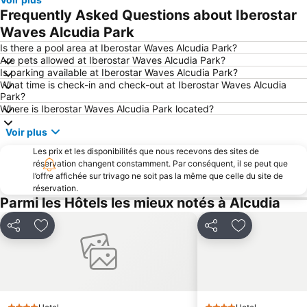
Platja de Palma
Cala d'Or
Frequently Asked Questions about Iberostar
Palma City Sightseeing
Can Picafort
Waves Alcudia Park
Centre
Santa Catalina
Is there a pool area at Iberostar Waves Alcudia Park?
Are pets allowed at Iberostar Waves Alcudia Park?
Aquarium de Palma
Club nautique Cala Ratjada
Is parking available at Iberostar Waves Alcudia Park?
What time is check-in and check-out at Iberostar Waves Alcudia
Sant Jordi
Playa Sa marina de Alcudia
Park?
Portixol
Bamboleo
Where is Iberostar Waves Alcudia Park located?
Village de Valdemossa
Cala Pi Formentor
Voir plus
S´Illot - Cala Moreja
Parc Naturel de St Albufera de Majorque
Les prix et les disponibilités que nous recevons des sites de
réservation changent constamment. Par conséquent, il se peut que
Discothèque Riu Palace
El Molinar
l’offre affichée sur trivago ne soit pas la même que celle du site de
Port d'El Arenal - Club Nautique
Cala Esmeralda
réservation.
Parmi les Hôtels les mieux notés à Alcudia
Port de Porto Cristo
Ballonfahrt mit All in One Mallorca
Cité-Jardin
Cort
Partager
Ajouter à mes favoris
Partager
Ajouter à mes
Platja de Sa Coma
Cala Deiá
Pabisa Beach Club
Puerto de Valdemossa - Sa Marina
Paseo Marítimo
Son Moll
Sant Jaume
El Jonquet