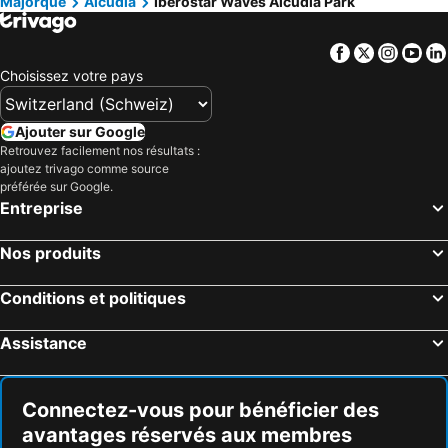
Majorque
Alcudia
Iberostar Waves Alcudia Park
Facebook
Twitter
Insta
Yo
Choisissez votre pays
Ajouter sur Google
Retrouvez facilement nos résultats :
ajoutez trivago comme source
préférée sur Google.
Entreprise
Nos produits
Conditions et politiques
Assistance
Connectez-vous pour bénéficier des
avantages réservés aux membres