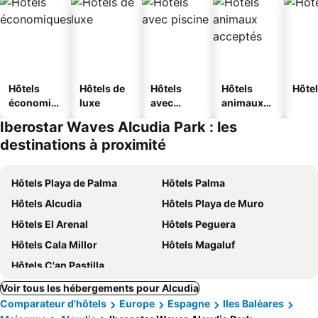
Hôtels
Hôtels de
Hôtels
Hôtels
Hôtel
économiq
luxe
avec
animaux
ues
piscine
acceptés
Iberostar Waves Alcudia Park : les
destinations à proximité
Hôtels Playa de Palma
Hôtels Palma
Hôtels Alcudia
Hôtels Playa de Muro
Hôtels El Arenal
Hôtels Peguera
Hôtels Cala Millor
Hôtels Magaluf
Hôtels C'an Pastilla
Voir tous les hébergements pour Alcudia
Comparateur d'hôtels
Europe
Espagne
Iles Baléares