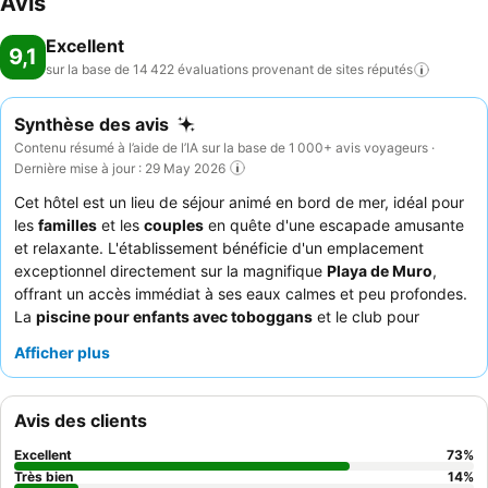
Avis
Excellent
9,1
sur la base de 14 422 évaluations provenant de sites
réputés
Synthèse des avis
Contenu résumé à l’aide de l’IA sur la base de 1 000+ avis voyageurs ·
Dernière mise à jour : 29 May 2026
Cet hôtel est un lieu de séjour animé en bord de mer, idéal pour
les
familles
et les
couples
en quête d'une escapade amusante
et relaxante. L'établissement bénéficie d'un emplacement
exceptionnel directement sur la magnifique
Playa de Muro
,
offrant un accès immédiat à ses eaux calmes et peu profondes.
La
piscine pour enfants avec toboggans
et le club pour
enfants complet sont un atout majeur pour les familles. Les
Afficher plus
clients apprécient constamment le
personnel chaleureux et
attentionné
et le
buffet varié et de grande qualité
, proposant
des plats frais et diversifiés, ainsi qu'un excellent poste
Avis des clients
d'omelettes. Pour une expérience améliorée, optez pour le
forfait Star Prestige
qui offre des avantages exclusifs et l'accès
Excellent
73
%
à des zones spéciales.
Très bien
14
%