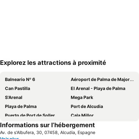
Explorez les attractions à proximité
Agrandir la carte
Balneario Nº 6
Aéroport de Palma de Majorque
Can Pastilla
El Arenal - Playa de Palma
S'Arenal
Mega Park
Playa de Palma
Port de Alcudia
Puerto de Port de Soller
Cala Millor
Informations sur l’hébergement
Les Meravelles
Platja d'Alcudia
Av. de s'Albufera, 30, 07458, Alcudia, Espagne
Crique d'Agulla
Port de Pollensa
Voir plus