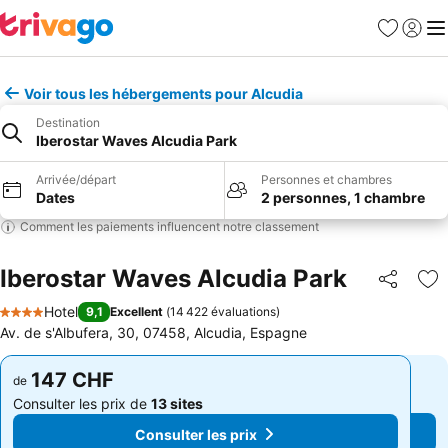
Favoris
Se con
Me
Voir tous les hébergements pour Alcudia
Destination
Iberostar Waves Alcudia Park
Arrivée/départ
Personnes et chambres
Dates
2 personnes, 1 chambre
Comment les paiements influencent notre classement
Iberostar Waves Alcudia Park
Partager
Aj
Hotel
9,1
Excellent
(
14 422 évaluations
)
4 Étoiles
Av. de s'Albufera, 30, 07458, Alcudia, Espagne
147 CHF
147 CHF
de
de
Consulter les prix de
13 sites
Consulter les prix de
13 sites
Consulter les prix
Consulter les prix