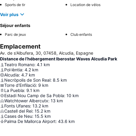
Sports de tir
Location de vélos
Voir plus
Séjour enfants
Parc de jeux
Club enfants
Emplacement
Av. de s'Albufera, 30, 07458, Alcudia, Espagne
Distance de l’hébergement Iberostar Waves Alcudia Park
Teatro Romano
:
4.1
km
Pol·lèntia
:
4.2
km
Alcudia
:
4.7
km
Necròpolis de Son Real
:
8.5
km
Torre d'Enfilació
:
9
km
La Puebla
:
9.1
km
Estadi Nou Camp de Sa Pobla
:
10
km
Watchtower Albercutx
:
13
km
Fonts Ufanes
:
13.2
km
Castell del Rei
:
15.2
km
Cases de Neu
:
15.5
km
Palma De Mallorca Airport
:
43.6
km