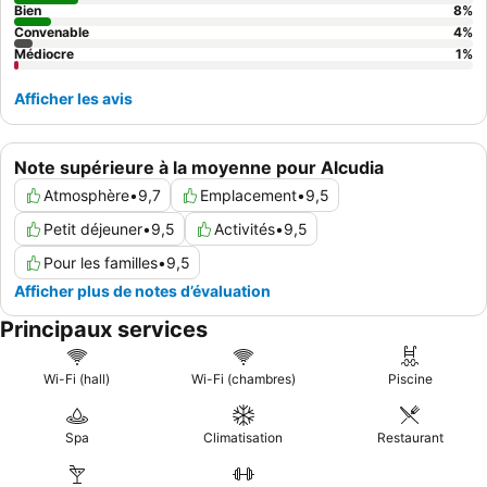
Bien
8
%
Convenable
4
%
Médiocre
1
%
Afficher les avis
Note supérieure à la moyenne pour Alcudia
Atmosphère
•
9,7
Emplacement
•
9,5
Petit déjeuner
•
9,5
Activités
•
9,5
Pour les familles
•
9,5
Afficher plus de notes d’évaluation
Principaux services
Wi-Fi (hall)
Wi-Fi (chambres)
Piscine
Spa
Climatisation
Restaurant