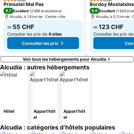
Hotel
Hotel
4 Étoiles
4 Étoiles
Prinsotel Mal Pas
Bordoy Mostatxins 
Cala Ferrera
Cala Gran
8,7
9,6
Excellent
(
2 986 évaluations
)
Excellent
(
1 629 éva
Plaça d'Espanya
Palais Royal de l'Almudaina
Alcudia, à 1.8 km de : Centre-ville
Alcudia, à 0.2 km de : 
55 CHF
123 CHF
de
de
Consulter les prix de
4 sites
Consulter les prix d
Consulter les prix
Cons
Voir tous les hébergements pour Alcudia
Alcudia : autres hébergements
Hôtel
Appart'hôt
Appart’hôt
el
el
Alcudia : catégories d’hôtels populaires