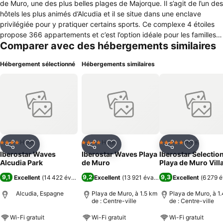
de Muro, une des plus belles plages de Majorque. Il s’agit de l’un des
hôtels les plus animés d’Alcudia et il se situe dans une enclave
privilégiée pour y pratiquer certains sports. Ce complexe 4 étoiles
propose 366 appartements et c’est l’option idéale pour les familles
Comparer avec des hébergements similaires
avec enfants vu le nombre d’espaces et services destinés aux plus
petits et le peu de profondeur de la mer. Il dispose de magnifiques
Hébergement sélectionné
Hébergements similaires
installations qui apportent une valeur ajoutée aux vacanciers. Il
possède une immense piscine extérieure, une piscine couverte
(d’octobre à mai), de beaux jardins, un pool-bar, un mini-marché (à
partir de mai), des restaurants et un nouveau Spa Sensations.
L’hôtel met également au service de sa clientèle une immense carte
d’activités de loisirs et acticités sportives: salle de gym, tennis,
volleyball, vidéo-jeux, plongée avec bouteille et avec tuba et
masque, animation en soirée (à partir de mai) et bien davantage.
Hotel
Hotel
Hotel
4 Étoiles
4 Étoiles
5 Étoiles
Partager
Ajouter à mes favoris
Partager
Ajouter à mes favoris
Partager
Ajouter à
Iberostar Waves
Iberostar Waves Playa
Iberostar Selectio
Alcudia Park
de Muro
Playa de Muro Vill
9,1
9,2
9,3
Excellent
(
14 422 évaluations
Excellent
)
(
13 921 évaluations
Excellent
)
(
6 279 é
Alcudia, Espagne
Playa de Muro, à 1.5 km
Playa de Muro, à 1
de : Centre-ville
de : Centre-ville
Wi-Fi gratuit
Wi-Fi gratuit
Wi-Fi gratuit