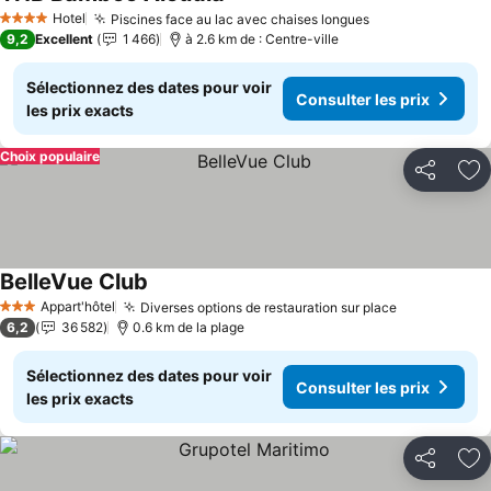
Hotel
Piscines face au lac avec chaises longues
4 Étoiles
9,2
Excellent
1 466
à 2.6 km de : Centre-ville
Sélectionnez des dates pour voir
Consulter les prix
les prix exacts
Choix populaire
Partager
Aj
BelleVue Club
Appart'hôtel
Diverses options de restauration sur place
3 Étoiles
6,2
36 582
0.6 km de la plage
Sélectionnez des dates pour voir
Consulter les prix
les prix exacts
Partager
Aj