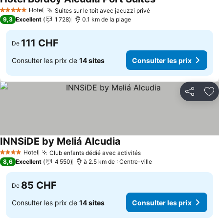
Hotel
Suites sur le toit avec jacuzzi privé
5 Étoiles
9,3
Excellent
1 728
0.1 km de la plage
111 CHF
De
Consulter les prix de
14 sites
Consulter les prix
Partager
Aj
INNSiDE by Meliá Alcudia
Hotel
Club enfants dédié avec activités
4 Étoiles
8,6
Excellent
4 550
à 2.5 km de : Centre-ville
85 CHF
De
Consulter les prix de
14 sites
Consulter les prix