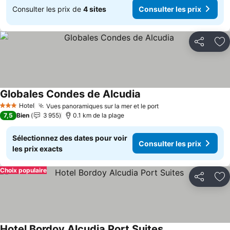
Consulter les prix de
4 sites
Consulter les prix
Partager
Aj
Globales Condes de Alcudia
Hotel
Vues panoramiques sur la mer et le port
3 Étoiles
7,5
Bien
3 955
0.1 km de la plage
Sélectionnez des dates pour voir
Consulter les prix
les prix exacts
Choix populaire
Partager
Aj
Hotel Bordoy Alcudia Port Suites