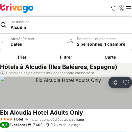
Favoris
Se con
Me
Destination
Alcudia
Arrivée/départ
Personnes et chambres
Dates
2 personnes, 1 chambre
Trier
Filtrer
Carte
Hôtels à Alcudia (Iles Baléares, Espagne)
Comment les paiements influencent notre classement
Partager
Aj
Eix Alcudia Hotel Adults Only
Hotel
Installations dédiées au cyclisme
4 Étoiles
8,5
Excellent
7 408
0.2 km de la plage