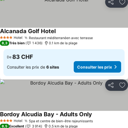
Partager
Aj
Alcanada Golf Hotel
Hotel
Restaurant méditerranéen avec terrasse
4 Étoiles
8,3
Très bien
1 436
0.1 km de la plage
83 CHF
De
Consulter les prix de
6 sites
Consulter les prix
Partager
Aj
Bordoy Alcudia Bay - Adults Only
Hotel
Spa et centre de bien-être rajeunissants
4 Étoiles
8,5
Excellent
3 914
0.5 km de la plage