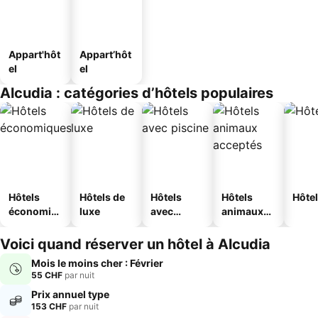
Appart'hôt
Appart’hôt
el
el
Alcudia : catégories d’hôtels populaires
Hôtels
Hôtels de
Hôtels
Hôtels
Hôtel
économiq
luxe
avec
animaux
ues
piscine
acceptés
Voici quand réserver un hôtel à Alcudia
Mois le moins cher : Février
55 CHF
par nuit
Prix annuel type
153 CHF
par nuit