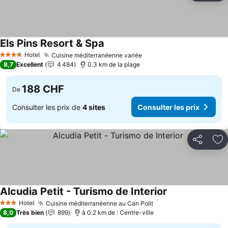
Els Pins Resort & Spa
Hotel
Cuisine méditerranéenne variée
4 Étoiles
8,7
Excellent
4 484
0.3 km de la plage
188 CHF
De
Consulter les prix de
4 sites
Consulter les prix
Partager
Aj
Alcudia Petit - Turismo de Interior
Hotel
Cuisine méditerranéenne au Can Polit
3 Étoiles
8,0
Très bien
899
à 0.2 km de : Centre-ville