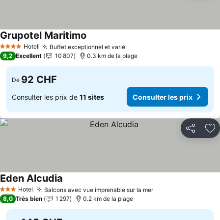
Grupotel Maritimo
Hotel
Buffet exceptionnel et varié
4 Étoiles
9,2
Excellent
10 807
0.3 km de la plage
92 CHF
De
Consulter les prix de
11 sites
Consulter les prix
Partager
Aj
Eden Alcudia
Hotel
Balcons avec vue imprenable sur la mer
3 Étoiles
8,0
Très bien
1 297
0.2 km de la plage