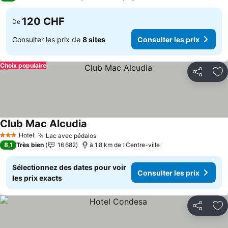
120 CHF
De
Consulter les prix de
8 sites
Consulter les prix
Choix populaire
Partager
Aj
Club Mac Alcudia
Hotel
Lac avec pédalos
3 Étoiles
8,1
Très bien
16 682
à 1.8 km de : Centre-ville
Sélectionnez des dates pour voir
Consulter les prix
les prix exacts
Partager
Aj