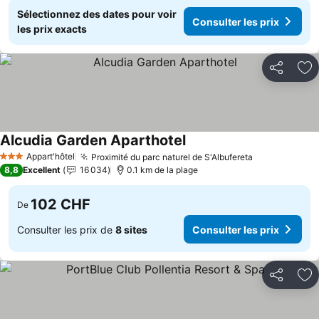
Sélectionnez des dates pour voir
Consulter les prix
les prix exacts
Partager
Aj
Alcudia Garden Aparthotel
Appart'hôtel
Proximité du parc naturel de S'Albufereta
3 Étoiles
8,8
Excellent
16 034
0.1 km de la plage
102 CHF
De
Consulter les prix de
8 sites
Consulter les prix
Partager
Aj