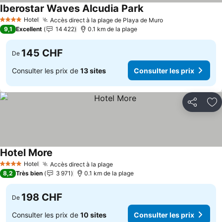
Iberostar Waves Alcudia Park
Hotel
Accès direct à la plage de Playa de Muro
4 Étoiles
9,1
Excellent
14 422
0.1 km de la plage
145 CHF
De
Consulter les prix de
13 sites
Consulter les prix
Partager
Aj
Hotel More
Hotel
Accès direct à la plage
4 Étoiles
8,2
Très bien
3 971
0.1 km de la plage
198 CHF
De
Consulter les prix de
10 sites
Consulter les prix