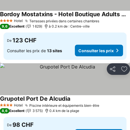
Bordoy Mostatxins - Hotel Boutique Adults Only
Hotel
Terrasses privées dans certaines chambres
4 Étoiles
9,6
Excellent
1 629
à 0.2 km de : Centre-ville
123 CHF
De
Consulter les prix de
13 sites
Consulter les prix
Partager
Aj
Grupotel Port De Alcudia
Hotel
Piscine intérieure et équipements bien-être
4 Étoiles
8,6
Excellent
3 575
0.4 km de la plage
98 CHF
De