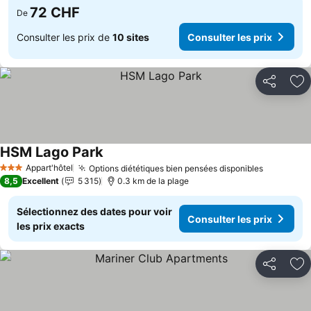
72 CHF
De
Consulter les prix de
10 sites
Consulter les prix
Partager
Aj
HSM Lago Park
Appart'hôtel
Options diététiques bien pensées disponibles
3 Étoiles
8,5
Excellent
5 315
0.3 km de la plage
Sélectionnez des dates pour voir
Consulter les prix
les prix exacts
Partager
Aj