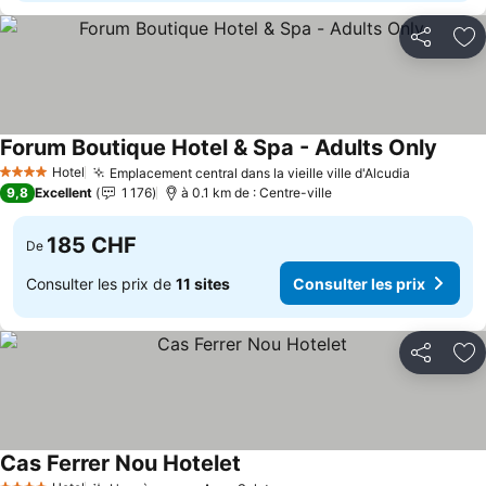
Partager
Aj
Forum Boutique Hotel & Spa - Adults Only
Hotel
Emplacement central dans la vieille ville d'Alcudia
4 Étoiles
9,8
Excellent
1 176
à 0.1 km de : Centre-ville
185 CHF
De
Consulter les prix de
11 sites
Consulter les prix
Partager
Aj
Cas Ferrer Nou Hotelet