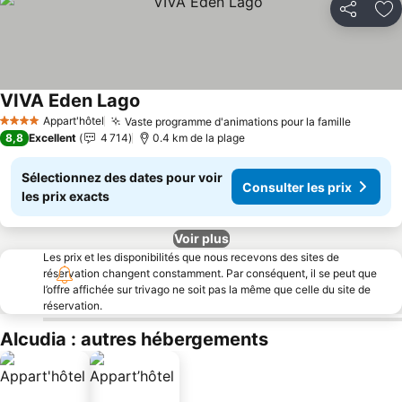
Partager
Aj
VIVA Eden Lago
Appart'hôtel
Vaste programme d'animations pour la famille
4 Étoiles
8,8
Excellent
4 714
0.4 km de la plage
Sélectionnez des dates pour voir
Consulter les prix
les prix exacts
Voir plus
Les prix et les disponibilités que nous recevons des sites de
réservation changent constamment. Par conséquent, il se peut que
l’offre affichée sur trivago ne soit pas la même que celle du site de
réservation.
Alcudia : autres hébergements