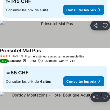
145 CHF
De
Consulter les prix de
1 site
Consulter les prix
Partager
Aj
Prinsotel Mal Pas
Hotel
Piscine extérieure avec terrasse ensoleillée
4 Étoiles
8,7
Excellent
2 986
à 1.8 km de : Centre-ville
55 CHF
De
Consulter les prix de
4 sites
Consulter les prix
Partager
Aj