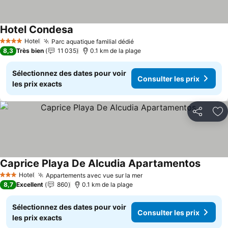
Hotel Condesa
Hotel
Parc aquatique familial dédié
4 Étoiles
8,3
Très bien
11 035
0.1 km de la plage
Sélectionnez des dates pour voir
Consulter les prix
les prix exacts
Partager
Aj
Caprice Playa De Alcudia Apartamentos
Hotel
Appartements avec vue sur la mer
3 Étoiles
8,7
Excellent
860
0.1 km de la plage
Sélectionnez des dates pour voir
Consulter les prix
les prix exacts