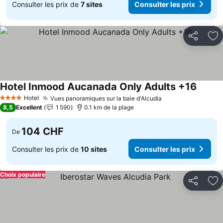
Consulter les prix de
7 sites
Consulter les prix
Partager
Aj
Hotel Inmood Aucanada Only Adults +16
Hotel
Vues panoramiques sur la baie d'Alcudia
4 Étoiles
8,5
Excellent
1 590
0.1 km de la plage
104 CHF
De
Consulter les prix de
10 sites
Consulter les prix
Choix populaire
Partager
Aj