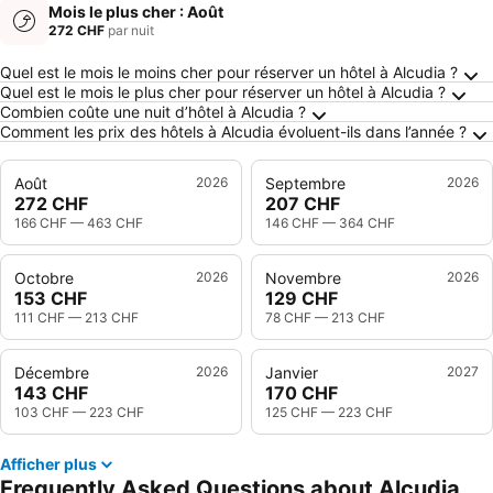
Mois le plus cher : Août
272 CHF
par nuit
Frequently Asked Questions about Alcudia
Quel est le mois le moins cher pour réserver un hôtel à Alcudia ?
Quel est le mois le plus cher pour réserver un hôtel à Alcudia ?
Combien coûte une nuit d’hôtel à Alcudia ?
Comment les prix des hôtels à Alcudia évoluent-ils dans l’année ?
Août
2026
Septembre
2026
272 CHF
207 CHF
166 CHF
—
463 CHF
146 CHF
—
364 CHF
Octobre
2026
Novembre
2026
153 CHF
129 CHF
111 CHF
—
213 CHF
78 CHF
—
213 CHF
Décembre
2026
Janvier
2027
143 CHF
170 CHF
103 CHF
—
223 CHF
125 CHF
—
223 CHF
Afficher plus
Frequently Asked Questions about Alcudia