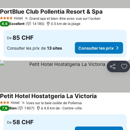
PortBlue Club Pollentia Resort & Spa
Hotel
Grand spa et bien-être avec vue sur l'océan
4 Étoiles
8,6
Excellent
14 185
0.5 km de la plage
85 CHF
De
Consulter les prix de
13 sites
Consulter les prix
Partager
Aj
Petit Hotel Hostatgeria La Victoria
Hotel
Vues sur la baie isolée de Pollensa
3 Étoiles
7,9
Bien
1 607
à 4.6 km de : Centre-ville
58 CHF
De