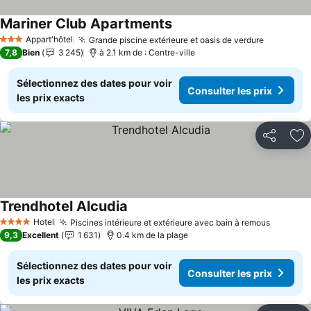
Mariner Club Apartments
Appart'hôtel
Grande piscine extérieure et oasis de verdure
3 Étoiles
7,8
Bien
3 245
à 2.1 km de : Centre-ville
Sélectionnez des dates pour voir
Consulter les prix
les prix exacts
Partager
Aj
Trendhotel Alcudia
Hotel
Piscines intérieure et extérieure avec bain à remous
4 Étoiles
9,3
Excellent
1 631
0.4 km de la plage
Sélectionnez des dates pour voir
Consulter les prix
les prix exacts