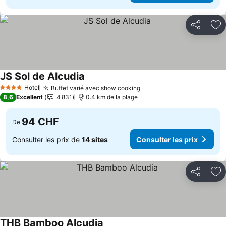
Partager
Aj
JS Sol de Alcudia
Hotel
Buffet varié avec show cooking
4 Étoiles
8,6
Excellent
4 831
0.4 km de la plage
94 CHF
De
Consulter les prix de
14 sites
Consulter les prix
Partager
Aj
THB Bamboo Alcudia