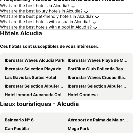
What are the best hotels in Alcudia?
What are the best luxury hotels in Alcudia?
What are the best pet-friendly hotels in Alcudia?
What are the best hotels with a spa in Alcudia?
What are the best hotels with a pool in Alcudia?
Hôtels Alcudia
Ces hôtels sont susceptibles de vous intéresser...
Iberostar Waves Alcudia Park
Iberostar Waves Playa de Muro
Iberostar Selection Playa de Muro Village
PortBlue Club Pollentia Resort & Spa
Las Gaviotas Suites Hotel
Iberostar Waves Ciudad Blanca
Iberostar Selection Albufera Park
Iberostar Selection Albufera Playa
Hotel Inmood Aucanada Only Adults +16
Hotel Condesa
Lieux touristiques - Alcudia
Club Mac Alcudia
BQ Delfín Azul Hotel
JS Alcudi Mar
Prinsotel La Dorada
Balneario Nº 6
Aéroport de Palma de Majorque
JS Sol de Alcudia
VIVA Golf Adults Only 18+
Can Pastilla
Mega Park
Grupotel Maritimo
allsun Hotel Eden Playa