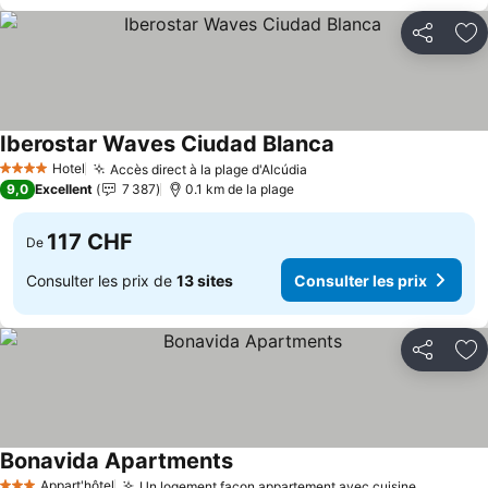
Partager
Aj
Iberostar Waves Ciudad Blanca
Hotel
Accès direct à la plage d'Alcúdia
4 Étoiles
9,0
Excellent
7 387
0.1 km de la plage
117 CHF
De
Consulter les prix de
13 sites
Consulter les prix
Partager
Aj
Bonavida Apartments
Appart'hôtel
Un logement façon appartement avec cuisine