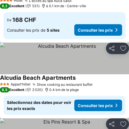
Hotel
L'accès au spa Auca Salut
4 Étoiles
9,2
Excellent
531
à 0.1 km de : Centre-ville
168 CHF
De
Consulter les prix de
5 sites
Consulter les prix
Partager
Aj
Alcudia Beach Apartments
Appart'hôtel
Show cooking au restaurant buffet
3 Étoiles
8,5
Excellent
2 020
0.4 km de la plage
Sélectionnez des dates pour voir
Consulter les prix
les prix exacts
Partager
Aj