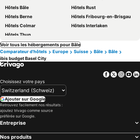
Hôtels Bâle
Hôtels Rust
Hôtels Berne
Hôtels Fribourg-en-Brisgau
Hôtels Colmar
Hôtels Interlaken
Hôtels Thun
Voir tous les hébergements pour Bâle
Comparateur d'hôtels
Europe
Suisse
Bâle
Bâle
ibis budget Basel City
Facebook
Twitter
Insta
Yo
Choisissez votre pays
Ajouter sur Google
Retrouvez facilement nos résultats :
ajoutez trivago comme source
préférée sur Google.
Entreprise
Nos produits