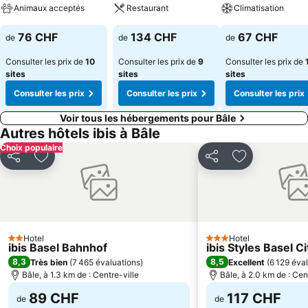
Animaux acceptés
Restaurant
Climatisation
76 CHF
134 CHF
67 CHF
de
de
de
Consulter les prix de
10
Consulter les prix de
9
Consulter les prix de
sites
sites
sites
Consulter les prix
Consulter les prix
Consulter les prix
Voir tous les hébergements pour Bâle
Autres hôtels ibis à Bâle
Choix populaire
Partager
Ajouter à mes favoris
Partager
Ajouter à mes
Hotel
Hotel
2 Étoiles
3 Étoiles
ibis Basel Bahnhof
ibis Styles Basel Ci
8,3
8,5
Très bien
(
7 465 évaluations
)
Excellent
(
6 129 éva
Bâle, à 1.3 km de : Centre-ville
Bâle, à 2.0 km de : Cen
89 CHF
117 CHF
de
de