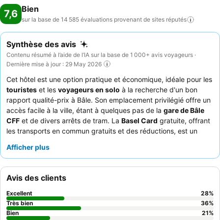
Bien
7,6
sur la base de 14 585 évaluations provenant de sites
réputés
Synthèse des avis
Contenu résumé à l’aide de l’IA sur la base de 1 000+ avis voyageurs ·
Dernière mise à jour : 29 May 2026
Cet hôtel est une option pratique et économique, idéale pour les
touristes
et les
voyageurs en solo
à la recherche d'un bon
rapport qualité-prix à Bâle. Son emplacement privilégié offre un
accès facile à la ville, étant à quelques pas de la
gare de Bâle
CFF
et de divers arrêts de tram. La
Basel Card
gratuite, offrant
les transports en commun gratuits et des réductions, est un
avantage considérable pour explorer la ville. Les clients louent
Afficher plus
constamment le personnel amical et serviable, et le
buffet du
petit-déjeuner
offre une excellente qualité et variété,
dépassant souvent les attentes pour un hôtel économique. Pour
Avis des clients
une expérience plus calme, pensez à demander une chambre
éloignée des voies ferrées.
Excellent
28
%
Très bien
36
%
Bien
21
%