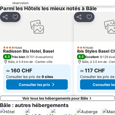
réservation.
Grand Casino de Bâle
Gundeldingen
Parmi les Hôtels les mieux notés à Bâle
Baseler Weihnachtsmarkt
Old town of Zofingen
Partager
Ajouter à mes favoris
Partager
Ajouter à mes
Marché de Noël de Mulhouse
Belchen-Seilbahn
Old Town Great Basel
Zoo de Mulhouse
St Alban
Muba
Breite
Clara
Hotel
Hotel
4 Étoiles
3 Étoiles
Radisson Blu Hotel, Basel
ibis Styles Basel Ci
Parc aquatique Laguna
Cathédrale de Bâle
8,3
8,5
Très bien
(
9 701 évaluations
)
Excellent
(
6 129 éva
Port de Bâle
Parc des Eaux Vives
Bâle, à 0.9 km de : Centre-ville
Bâle, à 2.0 km de : Cen
Feldsee
Musée d'Art de Bâle
160 CHF
117 CHF
de
de
Consulter les prix de
9 sites
Consulter les prix d
Consulter les prix
Consulter le
Voir tous les hébergements pour Bâle
Bâle : autres hébergements