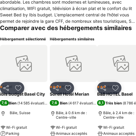
abordable. Les chambres sont modernes et lumineuses, avec
climatisation, WIFI gratuit, télévision à écran plat et le confort du lit
Sweet Bed by Ibis budget. L'emplacement central de l'hôtel vous
permet de rejoindre la gare CFF, de nombreux sites touristiques, St.
Comparer avec des hébergements similaires
Jakob-Park et Messe Basel à pied ou par les transports en commun.
Profitez d'un excellent séjour à un prix exceptionnel.
Hébergement sélectionné
Hébergements similaires
Hotel
Hotel
Hotel
1 Étoiles
4 Étoiles
3 Étoiles
Partager
Ajouter à mes favoris
Partager
Ajouter à mes favoris
Partager
Ajouter à
ibis budget Basel City
Sorell Hotel Merian
B&B HOTEL Basel
7,6
7,6
8,1
Bien
(
14 585 évaluations
)
Bien
(
4 617 évaluations
)
Très bien
(
8 786 
Bâle, Suisse
Bâle, à 0.6 km de :
Bâle, à 2.4 km de :
Centre-ville
Centre-ville
Wi-Fi gratuit
Wi-Fi gratuit
Wi-Fi gratuit
Parking
Animaux acceptés
Animaux acceptés