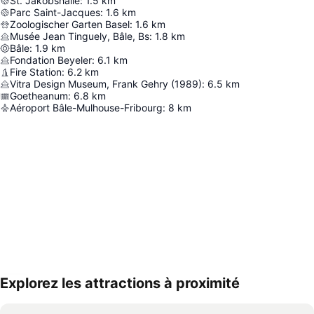
St. Jakobshalle
:
1.5
km
Parc Saint-Jacques
:
1.6
km
Zoologischer Garten Basel
:
1.6
km
Musée Jean Tinguely, Bâle, Bs
:
1.8
km
Bâle
:
1.9
km
Fondation Beyeler
:
6.1
km
Fire Station
:
6.2
km
Vitra Design Museum, Frank Gehry (1989)
:
6.5
km
Goetheanum
:
6.8
km
Aéroport Bâle-Mulhouse-Fribourg
:
8
km
Explorez les attractions à proximité
Agrandir la carte