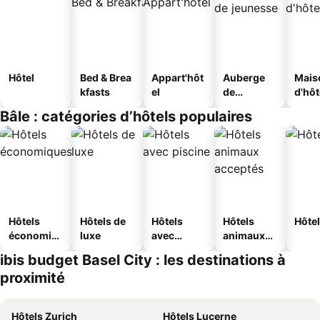
Hôtel
Bed & Brea
Appart'hôt
Auberge
Mais
kfasts
el
de
d'hô
jeunesse
Bâle : catégories d’hôtels populaires
Hôtels
Hôtels de
Hôtels
Hôtels
Hôtel
économiq
luxe
avec
animaux
ues
piscine
acceptés
ibis budget Basel City : les destinations à
proximité
Hôtels Zurich
Hôtels Lucerne