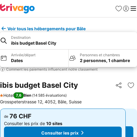
Favoris
Se con
Me
Voir tous les hébergements pour Bâle
Destination
ibis budget Basel City
Arrivée/départ
Personnes et chambres
Dates
2 personnes, 1 chambre
Comment les paiements influencent notre classement
ibis budget Basel City
Partager
Aj
Hotel
7,6
Bien
(
14 585 évaluations
)
1 Étoiles
Grosspeterstrasse 12, 4052, Bâle, Suisse
76 CHF
76 CHF
de
de
Consulter les prix de
10 sites
Consulter les prix de
10 sites
Consulter les prix
Consulter les prix