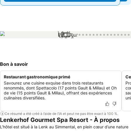
1 / 99
Bon à savoir
Restaurant gastronomique primé
Ce
Savourez une cuisine exquise dans trois restaurants
Pr
renommés, dont Spettacolo (17 points Gault & Millau) et Oh
co
de vie (15 points Gault & Millau), offrant des expériences
sa
culinaires diversifiées.
un
Ce résumé a été créé à l’aide de l’IA et peut ne pas être exact à 100 %.
Lenkerhof Gourmet Spa Resort - À propos
L'hôtel est situé à la Lenk au Simmental, en plein cœur d’une nature