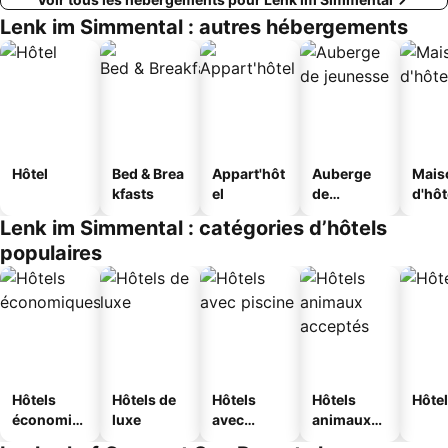
Lenk im Simmental : autres hébergements
Hôtel
Bed & Brea
Appart'hôt
Auberge
Mais
kfasts
el
de
d'hô
jeunesse
Lenk im Simmental : catégories d’hôtels
populaires
Hôtels
Hôtels de
Hôtels
Hôtels
Hôtel
économiq
luxe
avec
animaux
ues
piscine
acceptés