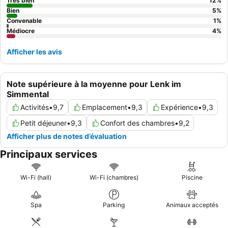
imprenables sur la montagne.
Très bien
12
%
Bien
5
%
Convenable
1
%
Médiocre
4
%
Afficher les avis
Note supérieure à la moyenne pour Lenk im
Simmental
Activités
•
9,7
Emplacement
•
9,3
Expérience
•
9,3
Petit déjeuner
•
9,3
Confort des chambres
•
9,2
Afficher plus de notes d’évaluation
Principaux services
Wi-Fi (hall)
Wi-Fi (chambres)
Piscine
Spa
Parking
Animaux acceptés