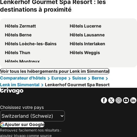
Lenkerhof Gourmet Spa Resort : les
destinations à proximité
Hôtels Zermatt
Hôtels Lucerne
Hôtels Berne
Hôtels Lausanne
Hôtels Loèche-les-Bains
Hôtels Interlaken
Hôtels Thun
Hôtels Weggis
Hôtels Montreux
Voir tous les hébergements pour Lenk im Simmental
Comparateur d'hôtels
Europe
Suisse
Berne
Lenk im Simmental
Lenkerhof Gourmet Spa Resort
Facebook
Twitter
Insta
Yo
Choisissez votre pays
Ajouter sur Google
Retrouvez facilement nos résultats :
ajoutez trivago comme source