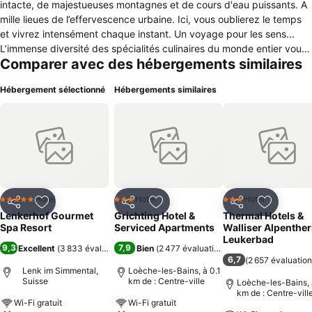
intacte, de majestueuses montagnes et de cours d'eau puissants. A
mille lieues de l’effervescence urbaine. Ici, vous oublierez le temps
et vivrez intensément chaque instant. Un voyage pour les sens...
L’immense diversité des spécialités culinaires du monde entier vous
Comparer avec des hébergements similaires
est ici présentée à travers une carte renouvelée chaque jour. Le
chef Stefan Lünse et sa brigade régaleront vos papilles avec des
Hébergement sélectionné
Hébergements similaires
créations culinaires savantes, faisant appel aux meilleurs ingrédients
et à de nombreux produits régionaux comme la viande, le lait et le
fromage, mais aussi les fruits et les légumes, de culture biologique
contrôlée, naturellement. Le deuxième Restaurant, "Oh de vie", vous
emmène à la découverte de saveurs venues du sud.
Hotel
Hotel
Hotel
5 Étoiles
3 Étoiles
3 Étoiles
Partager
Ajouter à mes favoris
Partager
Ajouter à mes favoris
Partager
Ajouter à
Lenkerhof Gourmet
Grichting Hotel &
Thermal Hotels &
Spa Resort
Serviced Apartments
Walliser Alpenthe
Leukerbad
9,3
7,9
Excellent
(
3 833 évaluations
)
Bien
(
2 477 évaluations
)
6,7
(
2 657 évaluatio
Lenk im Simmental,
Loèche-les-Bains, à 0.1
Suisse
km de : Centre-ville
Loèche-les-Bains, 
km de : Centre-vill
Wi-Fi gratuit
Wi-Fi gratuit