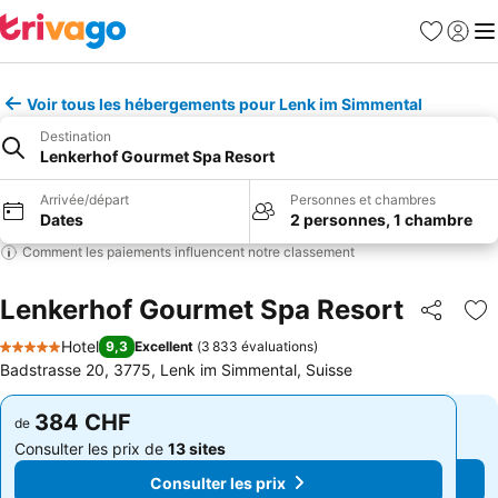
Favoris
Se con
Me
Voir tous les hébergements pour Lenk im Simmental
Destination
Lenkerhof Gourmet Spa Resort
Arrivée/départ
Personnes et chambres
Dates
2 personnes, 1 chambre
Comment les paiements influencent notre classement
Lenkerhof Gourmet Spa Resort
Partager
Aj
Hotel
9,3
Excellent
(
3 833 évaluations
)
5 Étoiles
Badstrasse 20, 3775, Lenk im Simmental, Suisse
384 CHF
384 CHF
de
de
Consulter les prix de
13 sites
Consulter les prix de
13 sites
Consulter les prix
Consulter les prix