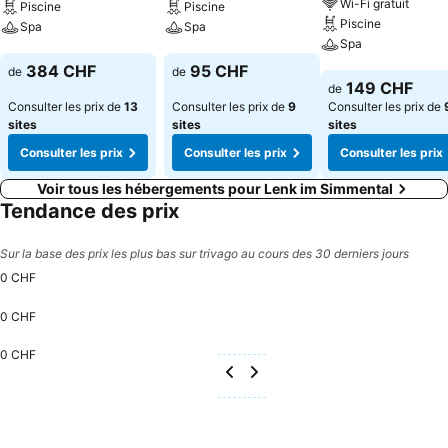
Wi-Fi gratuit
Piscine
Piscine
Piscine
Spa
Spa
Spa
Consulter les prix
Consulter les prix
384 CHF
95 CHF
de
de
Consulter les pri
149 CHF
de
Consulter les prix de
13
Consulter les prix de
9
Consulter les prix de
sites
sites
sites
Consulter les prix
Consulter les prix
Consulter les prix
Voir tous les hébergements pour Lenk im Simmental
Tendance des prix
Sur la base des prix les plus bas sur trivago au cours des 30 derniers jours
0 CHF
0 CHF
0 CHF