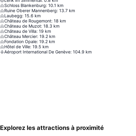
Lenk im Simmental
:
0.8
km
Schloss Blankenburg
:
10.1
km
Ruine Oberer Mannenberg
:
13.7
km
Laubegg
:
15.6
km
Château de Rougemont
:
18
km
Château de Muzot
:
18.3
km
Château de Villa
:
19
km
Château Mercier
:
19.2
km
Fondation Opale
:
19.2
km
Hôtel de Ville
:
19.5
km
Aéroport International De Genève
:
104.9
km
Explorez les attractions à proximité
Agrandir la carte