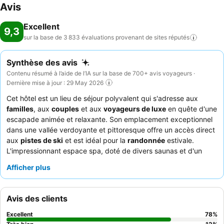
Avis
Excellent
9,3
sur la base de 3 833 évaluations provenant de sites
réputés
Synthèse des avis
Contenu résumé à l’aide de l’IA sur la base de 700+ avis voyageurs ·
Dernière mise à jour : 29 May 2026
Cet hôtel est un lieu de séjour polyvalent qui s'adresse aux
familles
, aux
couples
et aux
voyageurs de luxe
en quête d'une
escapade animée et relaxante. Son emplacement exceptionnel
dans une vallée verdoyante et pittoresque offre un accès direct
aux
pistes de ski
et est idéal pour la
randonnée
estivale.
L'impressionnant espace spa, doté de divers saunas et d'un
toboggan aquatique exaltant, constitue un atout majeur pour la
Afficher plus
détente et les loisirs. Les clients ne cessent de louer le
personnel attentif et professionnel
, ainsi que les exceptionnels
dîners gastronomiques
et le copieux petit-déjeuner buffet.
Avis des clients
Pour une expérience optimale, pensez à réserver une suite pour
bénéficier d'un confort spacieux et moderne et de vues
Excellent
78
%