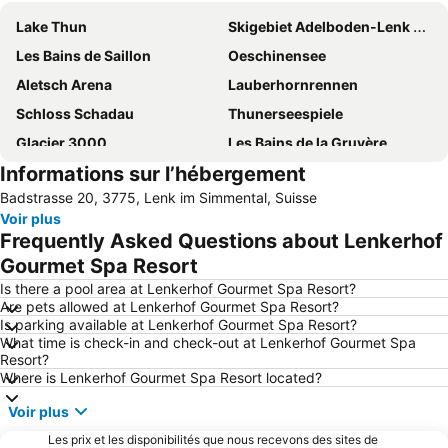
Lake Thun
Skigebiet Adelboden-Lenk dänk
Les Bains de Saillon
Oeschinensee
Aletsch Arena
Lauberhornrennen
Schloss Schadau
Thunerseespiele
Glacier 3000
Les Bains de la Gruyère
Informations sur l’hébergement
Grimentz
Adelboden-Frutigen
Badstrasse 20, 3775, Lenk im Simmental, Suisse
4 Vallées
Marché de Noël de Montreux
Voir plus
Ski Weltcup Adelboden
Station Interlaken East
Frequently Asked Questions about Lenkerhof
Rinderberg
Swiss Vapeur Parc
Gourmet Spa Resort
Vineyard Terraces - Lavaux
Zinal
Is there a pool area at Lenkerhof Gourmet Spa Resort?
Are pets allowed at Lenkerhof Gourmet Spa Resort?
Glacier d'Aletsch
Fribourg Centre
Is parking available at Lenkerhof Gourmet Spa Resort?
What time is check-in and check-out at Lenkerhof Gourmet Spa
Int. Trucker & Country Festival
Parc naturel Blausee
Resort?
Le Lac Noir
Visites guidées de la ville de Thoune
Where is Lenkerhof Gourmet Spa Resort located?
Les Diablerets et Glacier 3000
Station Montreux
Voir plus
Gstaad Mountain Rides
Les Mosses - La Lècherette
Les prix et les disponibilités que nous recevons des sites de