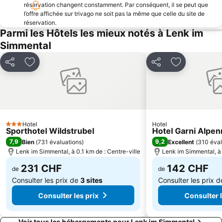
réservation changent constamment. Par conséquent, il se peut que
Leysin Oxygène des Alpes
Station Interlaken West
l’offre affichée sur trivago ne soit pas la même que celle du site de
AgriMesse Thun-Expo
Wengen Bahnhof
réservation.
Parmi les Hôtels les mieux notés à Lenk im
Festival de Jazz de Montreux
Stockhorn
Simmental
Bahnhof Lauterbrunnen
Burgerbad Therme
St Beatus Höhlen
Schilthorn - Piz Gloria
Partager
Ajouter à mes favoris
Partager
Ajouter à me
Aletschgletscher
Kleine Scheidegg - Männlichen
Golfclub Interlaken-Unterseen
Labyrinthe Aventure
Station Leukerbad
Club de golf Gstaad Saanenland
Cailler Schokoladenfabrik
Festival de la ville de Verbier
Hotel
Hotel
3 Étoiles
Sporthotel Wildstrubel
Hotel Garni Alpen
Casino Interlaken
Swiss Alps Jungfrau-Aletsch
7,9
9,2
Bien
(
731 évaluations
)
Excellent
(
310 éval
Lenk im Simmental, à 0.1 km de : Centre-ville
Lenk im Simmental, à 
231 CHF
142 CHF
de
de
Consulter les prix de
3 sites
Consulter les prix 
Consulter les prix
Consulter l
Voir tous les hébergements pour Lenk im Simmental