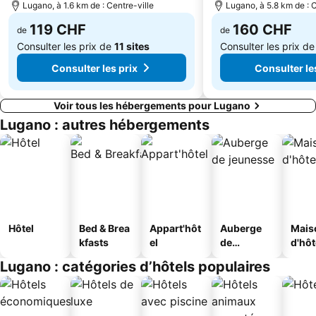
Como, city of toys
Imbarcadero Orta San Giulio
Lugano, à 1.6 km de : Centre-ville
Lugano, à 5.8 km de : C
119 CHF
160 CHF
de
de
Consulter les prix de
11 sites
Consulter les prix d
Consulter les prix
Consulter le
Voir tous les hébergements pour Lugano
Lugano : autres hébergements
Hôtel
Bed & Brea
Appart'hôt
Auberge
Mais
kfasts
el
de
d'hô
jeunesse
Lugano : catégories d’hôtels populaires