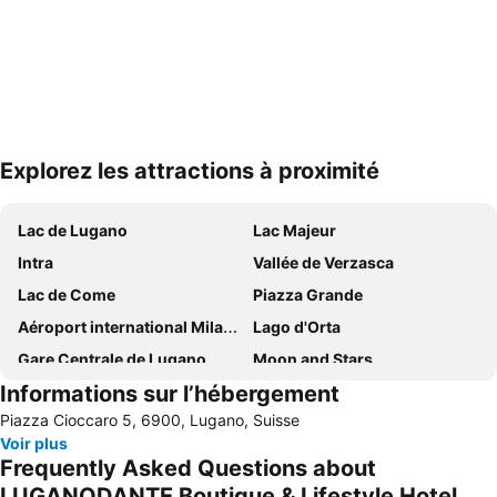
Explorez les attractions à proximité
Agrandir la carte
Lac de Lugano
Lac Majeur
Intra
Vallée de Verzasca
Lac de Come
Piazza Grande
Aéroport international Milan Malpensa - Silvio Berlusconi
Lago d'Orta
Gare Centrale de Lugano
Moon and Stars
Informations sur l’hébergement
Valle Maggia
Station Locarno
Piazza Cioccaro 5, 6900, Lugano, Suisse
FoxTown Mendrisio
Centro Commerciale Il Centro
Voir plus
Gandria
Grande Lido Ascona
Frequently Asked Questions about
Autodromo Nazionale Monza
Swissminiatur
LUGANODANTE Boutique & Lifestyle Hotel