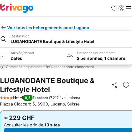
Favoris
Se con
Me
Voir tous les hébergements pour Lugano
Destination
LUGANODANTE Boutique & Lifestyle Hotel
Arrivée/départ
Personnes et chambres
Dates
2 personnes, 1 chambre
Comment les paiements influencent notre classement
LUGANODANTE Boutique &
Lifestyle Hotel
Partager
Aj
Hotel
9,5
Excellent
(
7 217 évaluations
)
4 Étoiles
Piazza Cioccaro 5, 6900, Lugano, Suisse
229 CHF
229 CHF
de
de
Consulter les prix de
13 sites
Consulter les prix de
13 sites