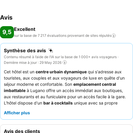
Avis
Excellent
9,5
sur la base de 7 217 évaluations provenant de sites
réputés
Synthèse des avis
Contenu résumé à l’aide de l’IA sur la base de 1 000+ avis voyageurs ·
Dernière mise à jour : 29 May 2026
Cet hôtel est un
centre urbain dynamique
qui s'adresse aux
touristes, aux couples et aux voyageurs de luxe en quête d'un
séjour moderne et confortable. Son
emplacement central
imbattable
à Lugano offre un accès immédiat aux boutiques,
aux restaurants et au funiculaire pour un accès facile à la gare.
L'hôtel dispose d'un
bar à cocktails
unique avec sa propre
machine de distillation, proposant des cocktails maison
Afficher plus
innovants. Les clients ne cessent de louer le personnel
exceptionnel, le
petit-déjeuner buffet
varié et de grande
qualité, ainsi que les plats créatifs du
restaurant Flamel
. Pour
Avis des clients