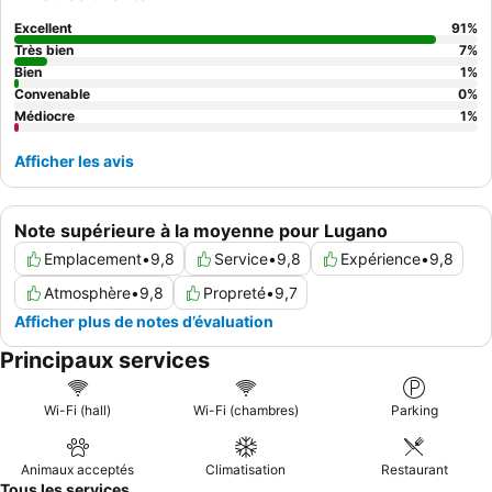
une vue optimale, pensez à demander une chambre située à un
étage élevé.
Excellent
91
%
Très bien
7
%
Bien
1
%
Convenable
0
%
Médiocre
1
%
Afficher les avis
Note supérieure à la moyenne pour Lugano
Emplacement
•
9,8
Service
•
9,8
Expérience
•
9,8
Atmosphère
•
9,8
Propreté
•
9,7
Afficher plus de notes d’évaluation
Principaux services
Wi-Fi (hall)
Wi-Fi (chambres)
Parking
Animaux acceptés
Climatisation
Restaurant
Tous les services