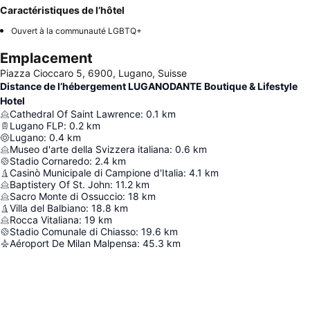
Caractéristiques de l’hôtel
Ouvert à la communauté LGBTQ+
Emplacement
Piazza Cioccaro 5, 6900, Lugano, Suisse
Distance de l’hébergement LUGANODANTE Boutique & Lifestyle
Hotel
Cathedral Of Saint Lawrence
:
0.1
km
Lugano FLP
:
0.2
km
Lugano
:
0.4
km
Museo d'arte della Svizzera italiana
:
0.6
km
Stadio Cornaredo
:
2.4
km
Casinò Municipale di Campione d'Italia
:
4.1
km
Baptistery Of St. John
:
11.2
km
Sacro Monte di Ossuccio
:
18
km
Villa del Balbiano
:
18.8
km
Rocca Vitaliana
:
19
km
Stadio Comunale di Chiasso
:
19.6
km
Aéroport De Milan Malpensa
:
45.3
km