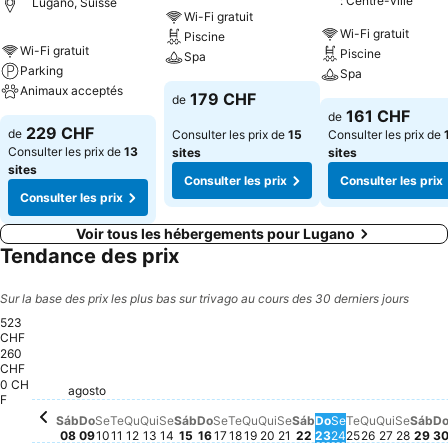
: Centre-ville
Lugano, Suisse
Wi-Fi gratuit
Wi-Fi gratuit
Piscine
Wi-Fi gratuit
Piscine
Spa
Parking
Spa
Animaux acceptés
179 CHF
de
161 CHF
de
229 CHF
de
Consulter les prix de
15
Consulter les prix de
Consulter les prix de
13
sites
sites
sites
Consulter les prix
Consulter les prix
Consulter les prix
Voir tous les hébergements pour Lugano
Tendance des prix
Sur la base des prix les plus bas sur trivago au cours des 30 derniers jours
523
CHF
260
CHF
0 CH
Sexta-feira, agosto 2
382 CHF
Quinta-f
370 CH
Quarta-fei
360 CHF
Terça-feira,
352 CHF
Sábado, agosto 15
346 CHF
Segunda-feira, agosto 17
346 CHF
Sábado, agosto 22
340 CHF
Segunda-feira
344 CHF
Sáb
34
agosto
Quinta-feira, agosto 13
330 CHF
Domingo, agosto 16
333 CHF
Quarta-feira, agosto 12
328 CHF
Sábado, agosto 08
321 CHF
Terça-feira, agosto 11
324 CHF
Sexta-feira, agosto 14
321 CHF
Sexta
309 
Domingo, agost
308 CHF
Terça-feira, agosto 18
289 CHF
Quarta-feira, agosto 19
291 CHF
Quinta-feira, agosto 20
290 CHF
Segunda-feira, agosto 10
274 CHF
Domingo, agosto 09
262 CHF
F
Sáb
Do
Se
Te
Qu
Qui
Se
Sáb
Do
Se
Te
Qu
Qui
Se
Sáb
Do
Se
Te
Qu
Qui
Se
Sáb
D
08
09
10
11
12
13
14
15
16
17
18
19
20
21
22
23
24
25
26
27
28
29
3