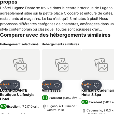
propos
L'hôtel Lugano Dante se trouve dans le centre historique de Lugano,
agréablement situé sur la petite place Cioccaro et entouré de cafés,
restaurants et magasins. Le lac n’est qu’à 3 minutes à pied! Nous
proposons différentes catégories de chambres, aménagées dans un
style contemporain ou classique. Toutes sont équipées d’air
Comparer avec des hébergements similaires
conditionné et garantissent un sommeil réparateur, grâce meilleurs
matelas disponibles sur le marché. Gratuitement à disposition de
Hébergement sélectionné
Hébergements similaires
notre clientèle: WiFi, boissons sans alcool dans le minibar, bouilloire à
thé/café, personnalisation de la chambre avec MyPage et encore
plus… Garage privé automatisé (CHF 33.—par jour ou inclus
réservant une Executive ou d’une suite), est équipé de bornes de
recharge pour voitures électriques. L’entrée de l’autoroute A2 est à 5
minutes de voiture. Le bus navette de la ville: assure la liaison entre
l’hôtel et l’aéroport de Lugano. Le nouveau funiculaire (du
17.12.2016) relie la gare ferroviaire à l’hotel en moins d’une minute.
Hotel
Hotel
Hotel
4 Étoiles
4 Étoiles
4 Étoiles
Partager
Ajouter à mes favoris
Partager
Ajouter à mes favoris
Partager
Ajouter à
LUGANODANTE
Villa Sassa
Kurhaus Cademar
Boutique & Lifestyle
Hotel & Spa
8,5
Excellent
(
5 857 évaluations
)
Hotel
8,7
Excellent
(
5 817 é
Lugano, à 1.0 km de :
9,5
Excellent
(
7 217 évaluations
)
Centre-ville
Cademario, à 0.3 