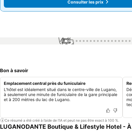
Consulter les prix
Consulter les prix
1 / 99
Bon à savoir
Emplacement central près du funiculaire
Re
L'hôtel est idéalement situé dans le centre-ville de Lugano,
Dé
à seulement une minute de funiculaire de la gare principale
co
et à 200 mètres du lac de Lugano.
mo
te
Ce résumé a été créé à l’aide de l’IA et peut ne pas être exact à 100 %.
LUGANODANTE Boutique & Lifestyle Hotel - À