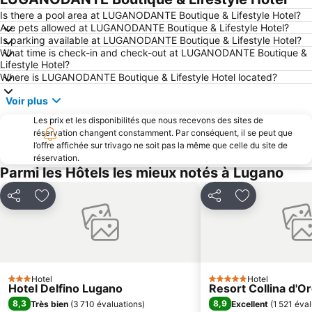
Vallée d'Onsernone
Lido di Cannobio
Is there a pool area at LUGANODANTE Boutique & Lifestyle Hotel?
Are pets allowed at LUGANODANTE Boutique & Lifestyle Hotel?
Centovalli
Castagnola
Is parking available at LUGANODANTE Boutique & Lifestyle Hotel?
What time is check-in and check-out at LUGANODANTE Boutique &
Casinò di Campione
Lido de Lugano
Lifestyle Hotel?
Locarno Film Festival
Iles de Brissago
Where is LUGANODANTE Boutique & Lifestyle Hotel located?
Cannero Riviera Lido
Centro
Voir plus
Lago di Varese
Brè
Les prix et les disponibilités que nous recevons des sites de
réservation changent constamment. Par conséquent, il se peut que
Promenade en bord de mer de Lugano
Pregassona
l’offre affichée sur trivago ne soit pas la même que celle du site de
Porto di Stresa
Breganzona
réservation.
Parmi les Hôtels les mieux notés à Lugano
Monte Generoso Calvagione
Aéroport de Lugano
Cassarate
Viganello
Partager
Ajouter à mes favoris
Partager
Ajouter à mes
Aldesago
Varese Centro Storico
Museo di Val Verzasca
Isola Bella
Seven
Funiculaire Lugano-Paradiso
Cathédrale de Côme
Pombia Safaripark
Hotel
Hotel
3 Étoiles
5 Étoiles
Hotel Delfino Lugano
Resort Collina d'O
Monte Verità
Stadio Giuseppe Sinigaglia
8,3
8,9
Très bien
(
3 710 évaluations
)
Excellent
(
1 521 éva