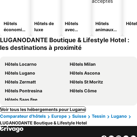
Hôtels
Hôtels de
Hôtels
Hôtels
Hôtel
économiq
luxe
avec
animaux
ues
piscine
acceptés
LUGANODANTE Boutique & Lifestyle Hotel :
les destinations à proximité
Hôtels Locarno
Hôtels Milan
Hôtels Lugano
Hôtels Ascona
Hôtels Zermatt
Hôtels St Moritz
Hôtels Pontresina
Hôtels Côme
Hôtels Saas Fee
Voir tous les hébergements pour Lugano
Comparateur d'hôtels
Europe
Suisse
Tessin
Lugano
LUGANODANTE Boutique & Lifestyle Hotel