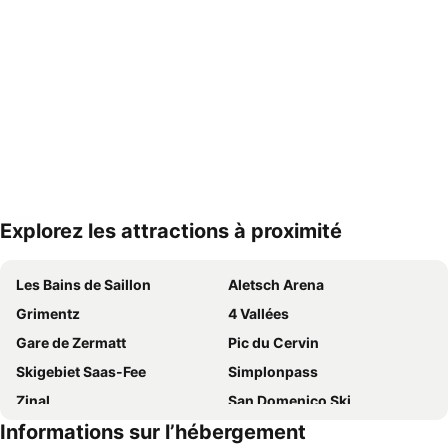
Explorez les attractions à proximité
Agrandir la carte
Les Bains de Saillon
Aletsch Arena
Grimentz
4 Vallées
Gare de Zermatt
Pic du Cervin
Skigebiet Saas-Fee
Simplonpass
Zinal
San Domenico Ski
Informations sur l’hébergement
Zermatt Marathon
Telecabina Aosta-Pila