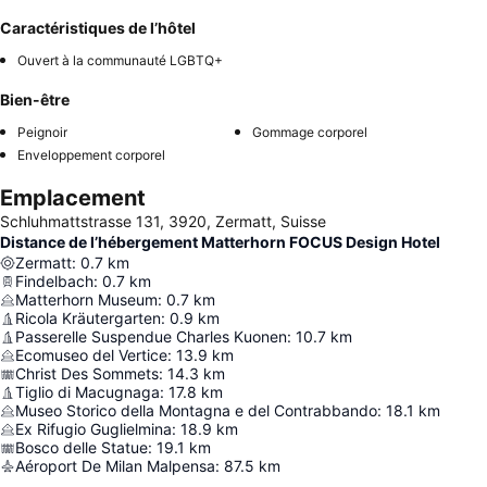
Caractéristiques de l’hôtel
Ouvert à la communauté LGBTQ+
Bien-être
Peignoir
Gommage corporel
Enveloppement corporel
Emplacement
Schluhmattstrasse 131, 3920, Zermatt, Suisse
Distance de l’hébergement Matterhorn FOCUS Design Hotel
Zermatt
:
0.7
km
Findelbach
:
0.7
km
Matterhorn Museum
:
0.7
km
Ricola Kräutergarten
:
0.9
km
Passerelle Suspendue Charles Kuonen
:
10.7
km
Ecomuseo del Vertice
:
13.9
km
Christ Des Sommets
:
14.3
km
Tiglio di Macugnaga
:
17.8
km
Museo Storico della Montagna e del Contrabbando
:
18.1
km
Ex Rifugio Guglielmina
:
18.9
km
Bosco delle Statue
:
19.1
km
Aéroport De Milan Malpensa
:
87.5
km