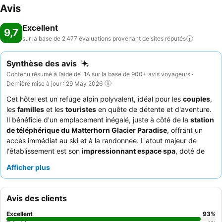
Avis
Excellent
9,7
sur la base de 2 477 évaluations provenant de sites
réputés
Synthèse des avis
Contenu résumé à l’aide de l’IA sur la base de 900+ avis voyageurs ·
Dernière mise à jour : 29 May 2026
Cet hôtel est un refuge alpin polyvalent, idéal pour les
couples
,
les
familles
et les
touristes
en quête de détente et d'aventure.
Il bénéficie d'un emplacement inégalé, juste à côté de la
station
de téléphérique du Matterhorn Glacier Paradise
, offrant un
accès immédiat au ski et à la randonnée. L'atout majeur de
l'établissement est son
impressionnant espace spa
, doté de
piscines intérieure et extérieure, de saunas et de hammams
Afficher plus
pour une relaxation optimale. Les clients louent constamment la
gentillesse et la prévenance exceptionnelles du personnel,
complétées par un buffet de petit-déjeuner très apprécié,
Avis des clients
proposant des produits frais et locaux. Pour une expérience
améliorée, pensez à réserver une chambre avec
vue sur le
Excellent
93
%