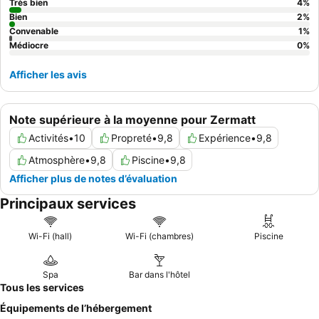
Cervin
afin de profiter pleinement du cadre à couper le souffle.
Très bien
4
%
Bien
2
%
Convenable
1
%
Médiocre
0
%
Afficher les avis
Note supérieure à la moyenne pour Zermatt
Activités
•
10
Propreté
•
9,8
Expérience
•
9,8
Atmosphère
•
9,8
Piscine
•
9,8
Afficher plus de notes d’évaluation
Principaux services
Wi-Fi (hall)
Wi-Fi (chambres)
Piscine
Spa
Bar dans l'hôtel
Tous les services
Équipements de l’hébergement