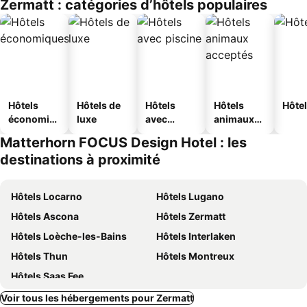
Zermatt : catégories d’hôtels populaires
Hôtels
Hôtels de
Hôtels
Hôtels
Hôtel
économiq
luxe
avec
animaux
ues
piscine
acceptés
Matterhorn FOCUS Design Hotel : les
destinations à proximité
Hôtels Locarno
Hôtels Lugano
Hôtels Ascona
Hôtels Zermatt
Hôtels Loèche-les-Bains
Hôtels Interlaken
Hôtels Thun
Hôtels Montreux
Hôtels Saas Fee
Voir tous les hébergements pour Zermatt