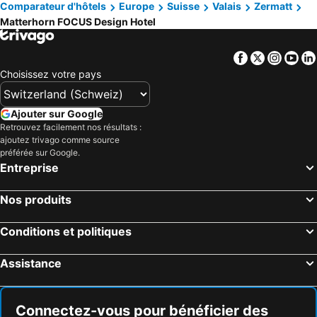
Comparateur d'hôtels
Europe
Suisse
Valais
Zermatt
Matterhorn FOCUS Design Hotel
Facebook
Twitter
Insta
Yo
Choisissez votre pays
Ajouter sur Google
Retrouvez facilement nos résultats :
ajoutez trivago comme source
préférée sur Google.
Entreprise
Nos produits
Conditions et politiques
Assistance
Connectez-vous pour bénéficier des