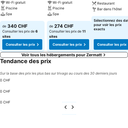
Wi-Fi gratuit
Wi-Fi gratuit
Restaurant
sauna, le bain de vapeur, le bassin d’eau salée et la piscine
Piscine
Piscine
Bar dans l'hôtel
intérieure chauffée avec son jacuzzi extérieur vous apporteront une
Spa
Spa
nouvelle énergie. Vous avez envie d’un thé l’après-midi ou d’un
Sélectionnez des da
apéritif ? Pendant que la cheminée crépite, laisser votre âme
pour voir les prix
340 CHF
274 CHF
de
de
exacts
vagabonder dans notre agréable lounge - ou alors vous pouvez
Consulter les prix de
6
Consulter les prix de
11
surfer sur Internet. Le Wi-Fi gratuit est mis librement à votre
sites
sites
disposition. Pour le diner du soir, nous vous réserverons bien
Consulter les prix
Consulter les prix
Consulter les prix
volontiers une table dans l’un des restaurants de Zermatt.
Voir tous les hébergements pour Zermatt
Tendance des prix
Sur la base des prix les plus bas sur trivago au cours des 30 derniers jours
0 CHF
0 CHF
0 CHF