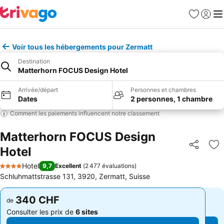
Favoris
Se con
Me
Voir tous les hébergements pour Zermatt
Destination
Matterhorn FOCUS Design Hotel
Arrivée/départ
Personnes et chambres
Dates
2 personnes, 1 chambre
Comment les paiements influencent notre classement
Matterhorn FOCUS Design
Hotel
Partager
Aj
Hotel
9,7
Excellent
(
2 477 évaluations
)
4 Étoiles
Schluhmattstrasse 131, 3920, Zermatt, Suisse
340 CHF
340 CHF
de
de
Consulter les prix de
6 sites
Consulter les prix de
6 sites