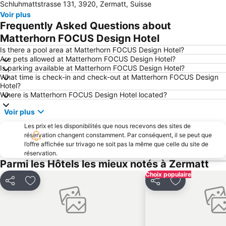
Schluhmattstrasse 131, 3920, Zermatt, Suisse
Aéroport de la Vallée d'Aoste
Breuil-Cervinia
Voir plus
Burgerbad Therme
Gornegrat Bahn
Frequently Asked Questions about
Paradis du Ski du Mont Cervin
Foire de Saint Ours
Matterhorn FOCUS Design Hotel
Cervin Glacier Paradise
Station Leukerbad
Is there a pool area at Matterhorn FOCUS Design Hotel?
Are pets allowed at Matterhorn FOCUS Design Hotel?
Festival de la ville de Verbier
Pila Ski in the Sky
Is parking available at Matterhorn FOCUS Design Hotel?
What time is check-in and check-out at Matterhorn FOCUS Design
Barrage de la Grande Dixence
Sportarena Leukerbad
Hotel?
Batailles de reines
Valle D'Aosta Festival
Where is Matterhorn FOCUS Design Hotel located?
Village d'Igloos de Zermatt
DomoBianca
Voir plus
Walliserkanne
Forte di Bard
Les prix et les disponibilités que nous recevons des sites de
réservation changent constamment. Par conséquent, il se peut que
Aéroport de Sion
Dorfplatz
l’offre affichée sur trivago ne soit pas la même que celle du site de
Santuario di Oropa
Monterosa
réservation.
Parmi les Hôtels les mieux notés à Zermatt
Casino de la Vallée
Col du Grand-Saint-Bernard
Choix populaire
Lindner Alpentherme
Gemmibahn
Partager
Ajouter à mes favoris
Partager
Ajouter à mes
Centre Sportif
Chenil du Grand Saint Bernard
Monte Rosa Star
Alagna Freeride Paradise
Le lac bleu
Antagnod