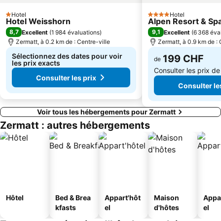
Aosta's Exhibition
Wolli in the village
Hotel
Hotel
1 Étoiles
4 Étoiles
Hotel Weisshorn
Alpen Resort & Sp
Bielmonte
Forest Fun Park
8,7
9,1
Excellent
(
1 984 évaluations
)
Excellent
(
6 368 éva
Saas Balen
Stockalperschloss
Zermatt, à 0.2 km de : Centre-ville
Zermatt, à 0.9 km de : 
Sélectionnez des dates pour voir
199 CHF
de
les prix exacts
Consulter les prix d
Consulter les prix
Consulter le
Voir tous les hébergements pour Zermatt
Zermatt : autres hébergements
Hôtel
Bed & Brea
Appart'hôt
Maison
Appa
kfasts
el
d'hôtes
el