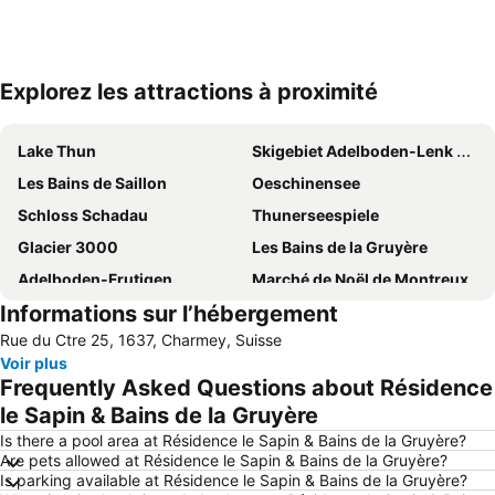
Explorez les attractions à proximité
Agrandir la carte
Lake Thun
Skigebiet Adelboden-Lenk dänk
Les Bains de Saillon
Oeschinensee
Schloss Schadau
Thunerseespiele
Glacier 3000
Les Bains de la Gruyère
Adelboden-Frutigen
Marché de Noël de Montreux
Informations sur l’hébergement
Station Lausanne
Ski Weltcup Adelboden
Rue du Ctre 25, 1637, Charmey, Suisse
Sankt Petersinsel
Gurtenfestival
Voir plus
Rinderberg
Bernaqua
Frequently Asked Questions about Résidence
Swiss Vapeur Parc
Bümpliz
le Sapin & Bains de la Gruyère
Place de la gare
Westside
Is there a pool area at Résidence le Sapin & Bains de la Gruyère?
Are pets allowed at Résidence le Sapin & Bains de la Gruyère?
Vineyard Terraces - Lavaux
Fribourg Centre
Is parking available at Résidence le Sapin & Bains de la Gruyère?