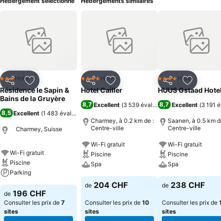
Hébergement sélectionné
Hébergements similaires
Hotel
Hotel
Hotel
3 Étoiles
4 Étoiles
4 Étoiles
Partager
Ajouter à mes favoris
Partager
Ajouter à mes favoris
Partager
Ajouter à
Résidence le Sapin &
Hotel Cailler
HUUS Gstaad Hote
Bains de la Gruyère
8,7
8,7
Excellent
(
3 539 évaluations
Excellent
)
(
3 191 é
8,5
Excellent
(
1 483 évaluations
)
Charmey, à 0.2 km de :
Saanen, à 0.5 km d
Centre-ville
Centre-ville
Charmey, Suisse
Wi-Fi gratuit
Wi-Fi gratuit
Wi-Fi gratuit
Piscine
Piscine
Piscine
Spa
Spa
Parking
204 CHF
238 CHF
de
de
196 CHF
de
Consulter les prix de
7
Consulter les prix de
10
Consulter les prix de
sites
sites
sites