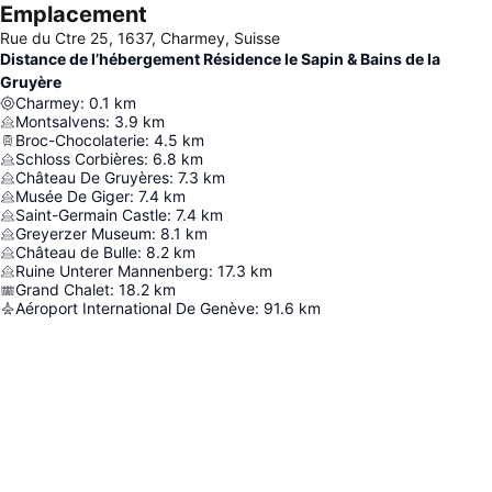
Emplacement
Rue du Ctre 25, 1637, Charmey, Suisse
Distance de l’hébergement Résidence le Sapin & Bains de la
Gruyère
Charmey
:
0.1
km
Montsalvens
:
3.9
km
Broc-Chocolaterie
:
4.5
km
Schloss Corbières
:
6.8
km
Château De Gruyères
:
7.3
km
Musée De Giger
:
7.4
km
Saint-Germain Castle
:
7.4
km
Greyerzer Museum
:
8.1
km
Château de Bulle
:
8.2
km
Ruine Unterer Mannenberg
:
17.3
km
Grand Chalet
:
18.2
km
Aéroport International De Genève
:
91.6
km