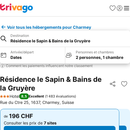
Favoris
Se con
Me
Voir tous les hébergements pour Charmey
Destination
Résidence le Sapin & Bains de la Gruyère
Arrivée/départ
Personnes et chambres
Dates
2 personnes, 1 chambre
Comment les paiements influencent notre classement
Résidence le Sapin & Bains de
la Gruyère
Partager
Aj
Hotel
8,5
Excellent
(
1 483 évaluations
)
3 Étoiles
Rue du Ctre 25, 1637, Charmey, Suisse
196 CHF
196 CHF
de
de
Consulter les prix de
7 sites
Consulter les prix de
7 sites