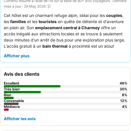
Contenu résumé à l’aide de l’IA sur la base de 80+ avis voyageurs · Dernière
mise à jour : 29 May 2026
Cet hôtel est un charmant refuge alpin, idéal pour les
couples
,
les
familles
et les
touristes
en quête de détente et d'aventure
en plein air. Son
emplacement central à Charmey
offre un
accès inégalé aux attractions locales et se trouve à seulement
deux minutes d'un arrêt de bus pour une exploration plus large.
L'accès gratuit à un
bain thermal
à proximité est un atout
majeur, offrant un moyen idéal de se détendre après une
Afficher plus
journée d'activités. Les clients louent constamment le
personnel
amical et serviable
ainsi que le délicieux et varié petit-déjeuner,
composé de pain frais et de spécialités régionales. Pour une
Avis des clients
expérience optimale, pensez à réserver une chambre avec un
balcon
pour profiter de vues pittoresques sur les montagnes.
Excellent
46
%
Très bien
30
%
Bien
8
%
Convenable
12
%
Médiocre
4
%
Afficher les avis