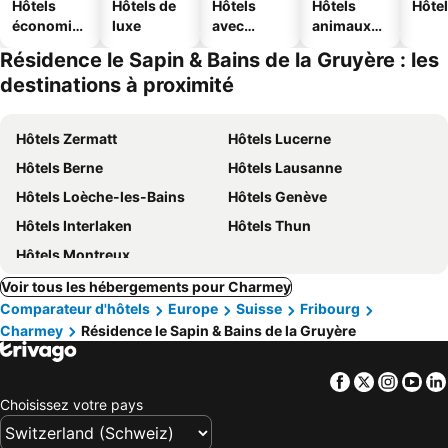
Hôtels
Hôtels de
Hôtels
Hôtels
Hôtel
économiq
luxe
avec
animaux
ues
piscine
acceptés
Résidence le Sapin & Bains de la Gruyère : les
destinations à proximité
Hôtels Zermatt
Hôtels Lucerne
Hôtels Berne
Hôtels Lausanne
Hôtels Loèche-les-Bains
Hôtels Genève
Hôtels Interlaken
Hôtels Thun
Hôtels Montreux
Voir tous les hébergements pour Charmey
Comparateur d'hôtels
Europe
Suisse
Fribourg
Charmey
Résidence le Sapin & Bains de la Gruyère
Facebook
Twitter
Insta
Yo
Choisissez votre pays