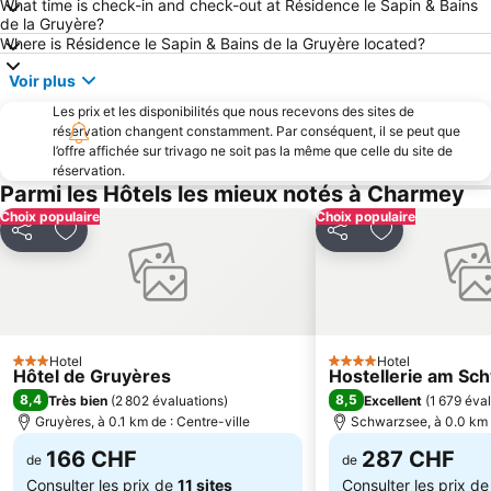
What time is check-in and check-out at Résidence le Sapin & Bains
Lac de Neuchâtel
Parc naturel Blausee
de la Gruyère?
Le Lac Noir
Visites guidées de la ville de Thoune
Where is Résidence le Sapin & Bains de la Gruyère located?
Port d'Ouchy
Les Diablerets et Glacier 3000
Voir plus
Hauptbahnhof Bern
Station Montreux
Les prix et les disponibilités que nous recevons des sites de
réservation changent constamment. Par conséquent, il se peut que
Gstaad Mountain Rides
Les Mosses - La Lècherette
l’offre affichée sur trivago ne soit pas la même que celle du site de
Länggasse
Papiliorama
réservation.
Parmi les Hôtels les mieux notés à Charmey
Leysin Oxygène des Alpes
Congress Center Beaulieu
Choix populaire
Choix populaire
Sous-gare - Ouchy
AgriMesse Thun-Expo
Partager
Ajouter à mes favoris
Partager
Ajouter à mes
Festival de Jazz de Montreux
Centre
Vieille Ville de Berne
Stockhorn
Bundeshaus
Innere Stadt
Domaine skiable
Stade de Suisse
Hotel
Hotel
3 Étoiles
4 Étoiles
Hôtel de Gruyères
Hostellerie am Sc
Burgerbad Therme
St Beatus Höhlen
8,4
8,5
Très bien
(
2 802 évaluations
)
Excellent
(
1 679 éva
Vieille-Ville de Neuchâtel
Station Leukerbad
Gruyères, à 0.1 km de : Centre-ville
Schwarzsee, à 0.0 km d
166 CHF
287 CHF
de
de
Consulter les prix de
11 sites
Consulter les prix d