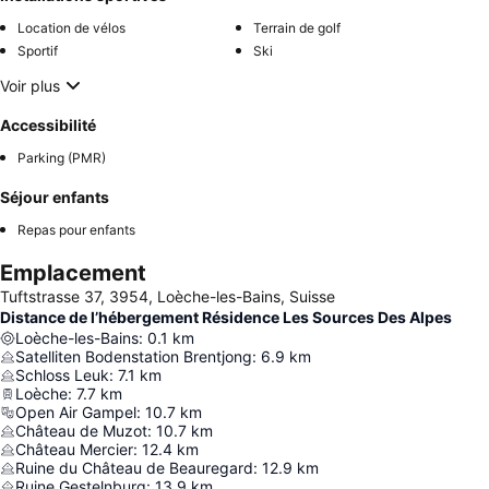
Location de vélos
Terrain de golf
Sportif
Ski
Voir plus
Accessibilité
Parking (PMR)
Séjour enfants
Repas pour enfants
Emplacement
Tuftstrasse 37, 3954, Loèche-les-Bains, Suisse
Distance de l’hébergement Résidence Les Sources Des Alpes
Loèche-les-Bains
:
0.1
km
Satelliten Bodenstation Brentjong
:
6.9
km
Schloss Leuk
:
7.1
km
Loèche
:
7.7
km
Open Air Gampel
:
10.7
km
Château de Muzot
:
10.7
km
Château Mercier
:
12.4
km
Ruine du Château de Beauregard
:
12.9
km
Ruine Gestelnburg
:
13.9
km