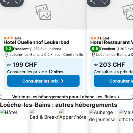
Breuil-Cervinia
Burgerbad Therme
Partager
Ajouter à mes favoris
Partager
Ajouter à me
St Beatus Höhlen
Schilthorn - Piz Gloria
Station de ski First
Gornegrat Bahn
Aletschgletscher
Kleine Scheidegg - Männlichen
Paradis du Ski du Mont Cervin
Golfclub Interlaken-Unterseen
Hotel
Hotel
3 Étoiles
3 Étoiles
Hotel Quellenhof Leukerbad
Hotel Restaurant
Cervin Glacier Paradise
Station Leukerbad
9,2
9,6
Excellent
(
1 262 évaluations
)
Excellent
(
1 203 év
Loèche-les-Bains, à 0.2 km de : Centre-ville
Loèche-les-Bains, à 0
199 CHF
203 CHF
de
de
Consulter les prix de
12 sites
Consulter les prix d
Consulter les prix
Consulter l
Voir tous les hébergements pour Loèche-les-Bains
Loèche-les-Bains : autres hébergements