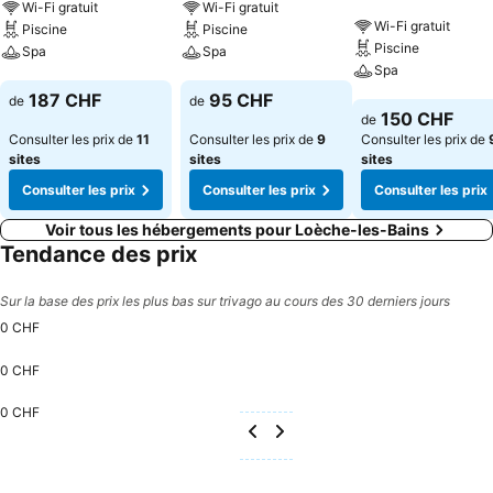
Wi-Fi gratuit
Wi-Fi gratuit
Wi-Fi gratuit
Piscine
Piscine
Piscine
Spa
Spa
Spa
Consulter les prix
Consulter les prix
187 CHF
95 CHF
de
de
Consulter les pri
150 CHF
de
Consulter les prix de
11
Consulter les prix de
9
Consulter les prix de
sites
sites
sites
Consulter les prix
Consulter les prix
Consulter les prix
Voir tous les hébergements pour Loèche-les-Bains
Tendance des prix
Sur la base des prix les plus bas sur trivago au cours des 30 derniers jours
0 CHF
0 CHF
0 CHF