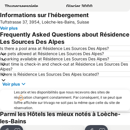
Thunerseespiele
Glacier 3000
Informations sur l’hébergement
Les Bains de la Gruyère
Grimentz
Tuftstrasse 37, 3954, Loèche-les-Bains, Suisse
Adelboden-Frutigen
4 Vallées
Voir plus
Gare de Zermatt
Ski Weltcup Adelboden
Frequently Asked Questions about Résidence
Skigebiet Saas-Fee
Pic du Cervin
Les Sources Des Alpes
Station Interlaken East
Rinderberg
Is there a pool area at Résidence Les Sources Des Alpes?
Are pets allowed at Résidence Les Sources Des Alpes?
Simplonpass
Zinal
Is parking available at Résidence Les Sources Des Alpes?
What time is check-in and check-out at Résidence Les Sources Des
Glacier d'Aletsch
Int. Trucker & Country Festival
Alpes?
Parc naturel Blausee
Le Lac Noir
Where is Résidence Les Sources Des Alpes located?
Visites guidées de la ville de Thoune
Les Diablerets et Glacier 3000
Voir plus
San Domenico Ski
Gstaad Mountain Rides
Les prix et les disponibilités que nous recevons des sites de
réservation changent constamment. Par conséquent, il se peut que
Zermatt Marathon
Les Mosses - La Lècherette
l’offre affichée sur trivago ne soit pas la même que celle du site de
Leysin Oxygène des Alpes
Station Interlaken West
réservation.
Parmi les Hôtels les mieux notés à Loèche-
AgriMesse Thun-Expo
Wengen Bahnhof
les-Bains
Stockhorn
Bahnhof Lauterbrunnen