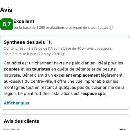
Avis
Excellent
8,7
sur la base de 1 269 évaluations provenant de sites
réputés
Synthèse des avis
Contenu résumé à l’aide de l’IA sur la base de 400+ avis voyageurs ·
Dernière mise à jour : 29 May 2026
Cet hôtel est un charmant havre de paix d'antan, idéal pour les
couples
et les
touristes
en quête de détente et de beauté
naturelle. Bénéficiant d'un
excellent emplacement
légèrement
au-dessus du centre-ville, il offre une vue imprenable sur les
montagnes tout en restant à quelques pas du cœur animé de la
région. Le point fort des installations est l'
espace spa
,
comprenant une piscine thermale intérieure et une magnifique
Afficher plus
piscine extérieure avec vue sur les montagnes. Les clients
louent constamment le
personnel du restaurant et du bar
pour
son service amical et compétent, ainsi que la cuisine créative de
Avis des clients
haute qualité. Pour une expérience optimale, pensez à réserver
une chambre avec un
balcon
pour profiter pleinement des vues