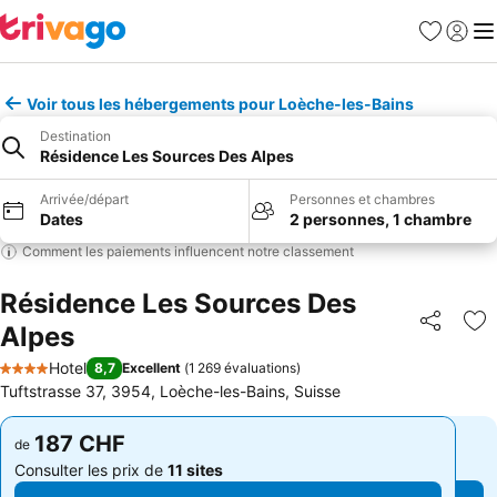
Favoris
Se con
Me
Voir tous les hébergements pour Loèche-les-Bains
Destination
Résidence Les Sources Des Alpes
Arrivée/départ
Personnes et chambres
Dates
2 personnes, 1 chambre
Comment les paiements influencent notre classement
Résidence Les Sources Des
Alpes
Partager
Aj
Hotel
8,7
Excellent
(
1 269 évaluations
)
4 Étoiles
Tuftstrasse 37, 3954, Loèche-les-Bains, Suisse
187 CHF
187 CHF
de
de
Consulter les prix de
11 sites
Consulter les prix de
11 sites