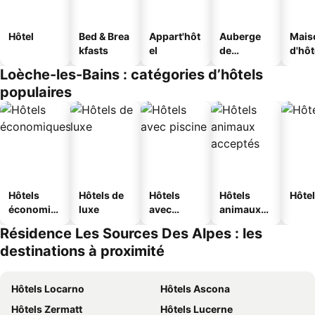
Hôtel
Bed & Brea
Appart'hôt
Auberge
Mais
kfasts
el
de
d'hô
jeunesse
Loèche-les-Bains : catégories d’hôtels
populaires
Hôtels
Hôtels de
Hôtels
Hôtels
Hôtel
économiq
luxe
avec
animaux
ues
piscine
acceptés
Résidence Les Sources Des Alpes : les
destinations à proximité
Hôtels Locarno
Hôtels Ascona
Hôtels Zermatt
Hôtels Lucerne