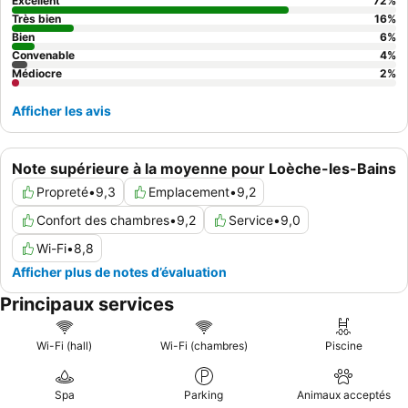
Excellent
72
%
panoramiques sur les montagnes.
Très bien
16
%
Bien
6
%
Convenable
4
%
Médiocre
2
%
Afficher les avis
Note supérieure à la moyenne pour Loèche-les-Bains
Propreté
•
9,3
Emplacement
•
9,2
Confort des chambres
•
9,2
Service
•
9,0
Wi-Fi
•
8,8
Afficher plus de notes d’évaluation
Principaux services
Wi-Fi (hall)
Wi-Fi (chambres)
Piscine
Spa
Parking
Animaux acceptés