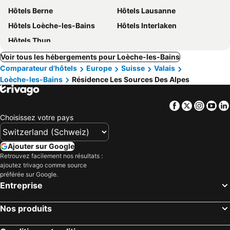
Hôtels Berne
Hôtels Lausanne
Hôtels Loèche-les-Bains
Hôtels Interlaken
Hôtels Thun
Voir tous les hébergements pour Loèche-les-Bains
Comparateur d'hôtels
Europe
Suisse
Valais
Loèche-les-Bains
Résidence Les Sources Des Alpes
Facebook
Twitter
Insta
Yo
Choisissez votre pays
Ajouter sur Google
Retrouvez facilement nos résultats :
ajoutez trivago comme source
préférée sur Google.
Entreprise
Nos produits