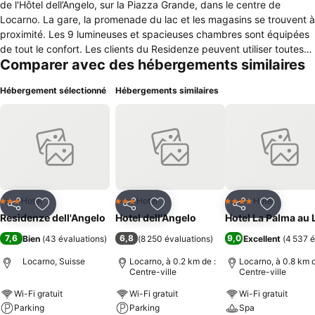
de l'Hôtel dell’Angelo, sur la Piazza Grande, dans le centre de
Locarno. La gare, la promenade du lac et les magasins se trouvent à
proximité. Les 9 lumineuses et spacieuses chambres sont équipées
de tout le confort. Les clients du Residenze peuvent utiliser toutes
Comparer avec des hébergements similaires
les installations de l'Hôtel dell'Angelo. Le café-bar et le restaurant-
pizzeria avec la terrasse ensoleillée sur la Piazza Grande sont
Hébergement sélectionné
Hébergements similaires
ouverts tous les jours et proposent un choix varié de plats
traditionnels avec des pizzas croustillantes cuites dans notre four à
bois. En plus il y a deux terrasses panoramiques, une place de
parking pour vélos et des tickets à tarif réduit pour le parking situé
à proximité.
Hotel
Hotel
Hotel
3 Étoiles
3 Étoiles
4 Étoiles
Partager
Ajouter à mes favoris
Partager
Ajouter à mes favoris
Partager
Ajouter à
Residenze dell'Angelo
Hotel dell'Angelo
Hotel La Palma au 
7,6
6,8
9,0
Bien
(
43 évaluations
)
(
8 250 évaluations
)
Excellent
(
4 537 é
Locarno, Suisse
Locarno, à 0.2 km de :
Locarno, à 0.8 km d
Centre-ville
Centre-ville
Wi-Fi gratuit
Wi-Fi gratuit
Wi-Fi gratuit
Parking
Parking
Spa