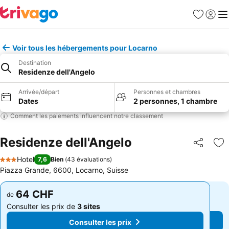
Favoris
Se con
Me
Voir tous les hébergements pour Locarno
Destination
Residenze dell'Angelo
Arrivée/départ
Personnes et chambres
Dates
2 personnes, 1 chambre
Comment les paiements influencent notre classement
Residenze dell'Angelo
Partager
Aj
Hotel
7,6
Bien
(
43 évaluations
)
3 Étoiles
Piazza Grande, 6600, Locarno, Suisse
64 CHF
64 CHF
de
de
Consulter les prix de
3 sites
Consulter les prix de
3 sites
Consulter les prix
Consulter les prix