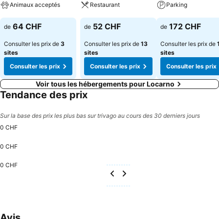
Animaux acceptés
Restaurant
Parking
Consulter les prix
Consulter les prix
Consulter les pri
64 CHF
52 CHF
172 CHF
de
de
de
Consulter les prix de
3
Consulter les prix de
13
Consulter les prix de
sites
sites
sites
Consulter les prix
Consulter les prix
Consulter les prix
Voir tous les hébergements pour Locarno
Tendance des prix
Sur la base des prix les plus bas sur trivago au cours des 30 derniers jours
0 CHF
0 CHF
0 CHF
Avis