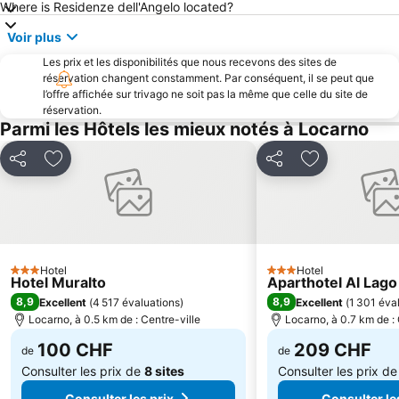
Where is Residenze dell'Angelo located?
Iles de Brissago
Cannero Riviera Lido
Voir plus
Centro
Lago di Varese
Les prix et les disponibilités que nous recevons des sites de
Brè
Promenade en bord de mer de Lugano
réservation changent constamment. Par conséquent, il se peut que
l’offre affichée sur trivago ne soit pas la même que celle du site de
Pregassona
Porto di Stresa
réservation.
Breganzona
Monte Generoso Calvagione
Parmi les Hôtels les mieux notés à Locarno
Aéroport de Lugano
Cassarate
Partager
Ajouter à mes favoris
Partager
Ajouter à mes
Viganello
Aldesago
Varese Centro Storico
Museo di Val Verzasca
Isola Bella
Seven
Funiculaire Lugano-Paradiso
Cathédrale de Côme
Hotel
Hotel
3 Étoiles
Monte Verità
Stadio Giuseppe Sinigaglia
3 Étoiles
Hotel Muralto
Aparthotel Al Lago
8,9
8,9
Excellent
(
4 517 évaluations
)
Excellent
(
1 301 éva
Como, city of toys
Villa del Balbianello
Locarno, à 0.5 km de : Centre-ville
Locarno, à 0.7 km de : 
Corgeno
Centro Storico
100 CHF
209 CHF
de
de
Consulter les prix de
8 sites
Consulter les prix d
Consulter les prix
Consulter le