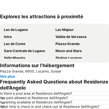
Explorez les attractions à proximité
Agrandir la carte
Lac de Lugano
Lac Majeur
Intra
Vallée de Verzasca
Lac de Come
Piazza Grande
Gare Centrale de Lugano
Moon and Stars
Valle Maggia
Station Locarno
Informations sur l’hébergement
Passo del San Bernardino
FoxTown Mendrisio
Piazza Grande, 6600, Locarno, Suisse
Gandria
Grande Lido Ascona
Voir plus
Swissminiatur
Vallée d'Onsernone
Frequently Asked Questions about Residenze
Lido di Cannobio
Centovalli
dell'Angelo
Castagnola
Casinò di Campione
Is there a pool area at Residenze dell'Angelo?
Are pets allowed at Residenze dell'Angelo?
Lido de Lugano
San Domenico Ski
Is parking available at Residenze dell'Angelo?
What time is check-in and check-out at Residenze dell'Angelo?
Pass San Gottardo
Locarno Film Festival