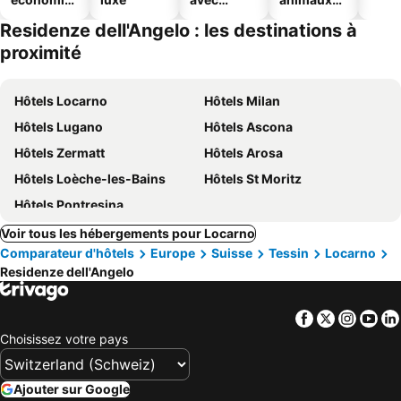
ues
piscine
acceptés
Residenze dell'Angelo : les destinations à
proximité
Hôtels Locarno
Hôtels Milan
Hôtels Lugano
Hôtels Ascona
Hôtels Zermatt
Hôtels Arosa
Hôtels Loèche-les-Bains
Hôtels St Moritz
Hôtels Pontresina
Voir tous les hébergements pour Locarno
Comparateur d'hôtels
Europe
Suisse
Tessin
Locarno
Residenze dell'Angelo
Facebook
Twitter
Insta
Yo
Choisissez votre pays
Ajouter sur Google