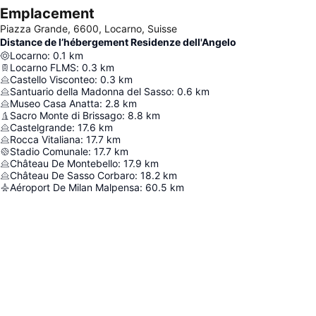
Emplacement
Piazza Grande, 6600, Locarno, Suisse
Distance de l’hébergement Residenze dell'Angelo
Locarno
:
0.1
km
Locarno FLMS
:
0.3
km
Castello Visconteo
:
0.3
km
Santuario della Madonna del Sasso
:
0.6
km
Museo Casa Anatta
:
2.8
km
Sacro Monte di Brissago
:
8.8
km
Castelgrande
:
17.6
km
Rocca Vitaliana
:
17.7
km
Stadio Comunale
:
17.7
km
Château De Montebello
:
17.9
km
Château De Sasso Corbaro
:
18.2
km
Aéroport De Milan Malpensa
:
60.5
km