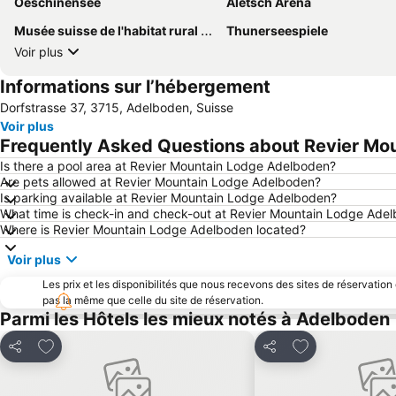
Oeschinensee
Aletsch Arena
Musée suisse de l'habitat rural Ballenberg
Thunerseespiele
Voir plus
Informations sur l’hébergement
Dorfstrasse 37, 3715, Adelboden, Suisse
Voir plus
Frequently Asked Questions about Revier Mo
Is there a pool area at Revier Mountain Lodge Adelboden?
Are pets allowed at Revier Mountain Lodge Adelboden?
Is parking available at Revier Mountain Lodge Adelboden?
What time is check-in and check-out at Revier Mountain Lodge Ade
Where is Revier Mountain Lodge Adelboden located?
Voir plus
Les prix et les disponibilités que nous recevons des sites de réservation
pas la même que celle du site de réservation.
Parmi les Hôtels les mieux notés à Adelboden
Ajouter à mes favoris
Ajouter à mes f
Partager
Partager