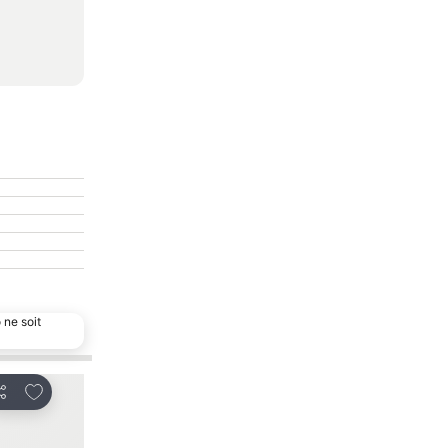
 ne soit
Ajouter à mes favoris
Ajouter à mes fav
artager
Partager