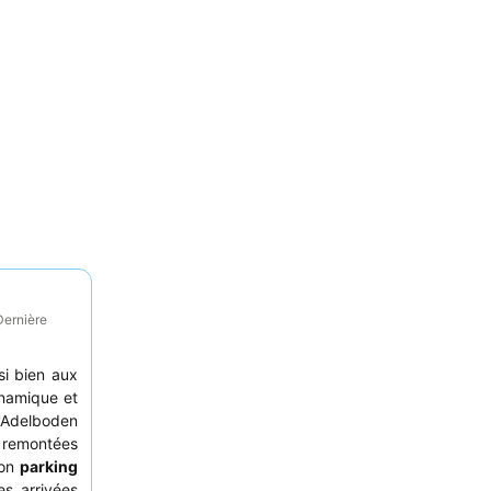
Dernière
si bien aux
ynamique et
d'Adelboden
 remontées
son
parking
s arrivées