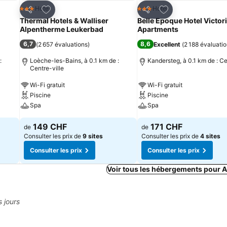
is
Ajouter à mes favoris
Ajouter à mes fav
Hotel
Hotel
3 Étoiles
3 Étoiles
Partager
Partager
Thermal Hotels & Walliser
Belle Epoque Hotel Victori
Alpentherme Leukerbad
Apartments
6,7
8,6
(
2 657 évaluations
)
Excellent
(
2 188 évaluati
:
Loèche-les-Bains, à 0.1 km de :
Kandersteg, à 0.1 km de : Ce
Centre-ville
Wi-Fi gratuit
Wi-Fi gratuit
Piscine
Piscine
Spa
Spa
149 CHF
171 CHF
de
de
Consulter les prix de
9 sites
Consulter les prix de
4 sites
Consulter les prix
Consulter les prix
Voir tous les hébergements pour 
s jours