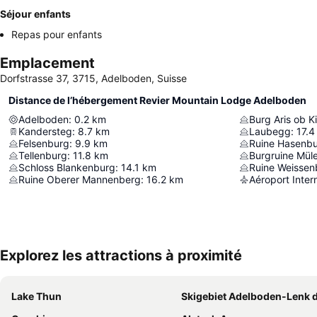
Séjour enfants
Repas pour enfants
Emplacement
Dorfstrasse 37, 3715, Adelboden, Suisse
Distance de l’hébergement Revier Mountain Lodge Adelboden
Adelboden
:
0.2
km
Burg Aris ob K
Kandersteg
:
8.7
km
Laubegg
:
17.4
Felsenburg
:
9.9
km
Ruine Hasenb
Tellenburg
:
11.8
km
Burgruine Mül
Schloss Blankenburg
:
14.1
km
Ruine Weissen
Ruine Oberer Mannenberg
:
16.2
km
Aéroport Inter
Explorez les attractions à proximité
Lake Thun
Skigebiet Adelboden-Lenk 