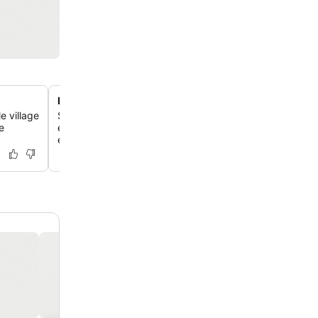
Design de chambre minimaliste et fonctionnel
e village
Séjourne dans des chambres bien conçues, propres, mo
e
efficacement meublées, axées sur le confort essentiel s
encombrement inutile.