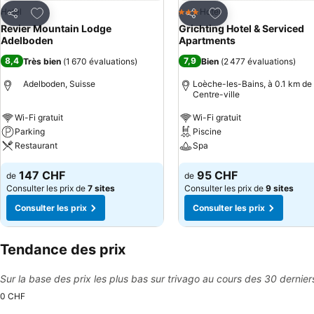
Ajouter à mes favoris
Ajouter à mes favor
Hotel
Hotel
3 Étoiles
Partager
Partager
Revier Mountain Lodge
Grichting Hotel & Serviced
Adelboden
Apartments
8,4
7,9
Très bien
(
1 670 évaluations
)
Bien
(
2 477 évaluations
)
Adelboden, Suisse
Loèche-les-Bains, à 0.1 km de 
Centre-ville
Wi-Fi gratuit
Wi-Fi gratuit
Parking
Piscine
Restaurant
Spa
147 CHF
95 CHF
de
de
Consulter les prix de
7 sites
Consulter les prix de
9 sites
Consulter les prix
Consulter les prix
Tendance des prix
Sur la base des prix les plus bas sur trivago au cours des 30 dernier
0 CHF