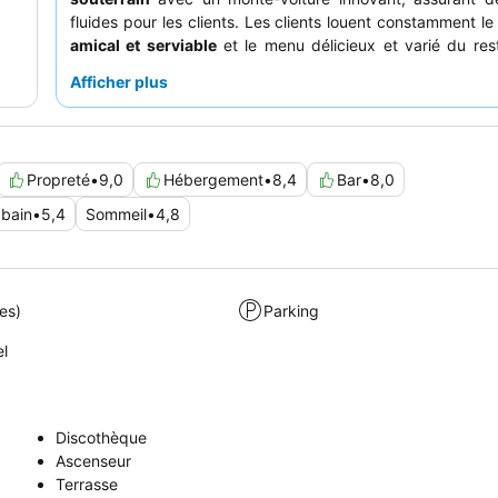
fluides pour les clients. Les clients louent constamment l
amical et serviable
et le menu délicieux et varié du res
particulier les hamburgers et le flanchet de bœuf très appr
Afficher plus
une expérience vraiment tranquille, les clients devraie
des chambres avec
vue sur la montagne
pour profiter 
magnifique.
Propreté
•
9,0
Hébergement
•
8,4
Bar
•
8,0
 bain
•
5,4
Sommeil
•
4,8
es)
Parking
el
Discothèque
Ascenseur
Terrasse