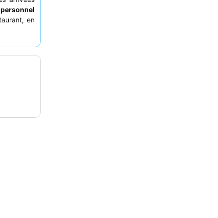
e
personnel
taurant, en
éciés. Pour
nt demander
du paysage