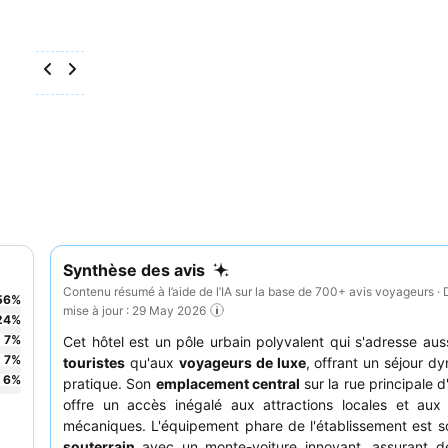
Synthèse des avis
Contenu résumé à l’aide de l’IA sur la base de 700+ avis voyageurs · 
56
%
mise à jour : 29 May 2026
24
%
7
%
Cet hôtel est un pôle urbain polyvalent qui s'adresse aus
7
%
touristes
qu'aux
voyageurs de luxe
, offrant un séjour d
6
%
pratique. Son
emplacement central
sur la rue principale 
offre un accès inégalé aux attractions locales et aux
mécaniques. L'équipement phare de l'établissement est 
souterrain
avec un monte-voiture innovant, assurant de