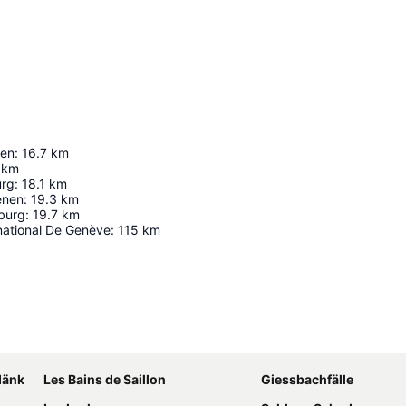
ien
:
16.7
km
km
urg
:
18.1
km
enen
:
19.3
km
burg
:
19.7
km
national De Genève
:
115
km
Agrandir la carte
dänk
Les Bains de Saillon
Giessbachfälle