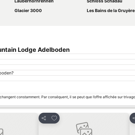
Lauberhornrennen
Schloss Schadau
Glacier 3000
Les Bains de la Gruyère
untain Lodge Adelboden
lboden?
 changent constamment. Par conséquent, il se peut que l’offre affichée sur trivago
avoris
Ajouter à mes favoris
Partager
P