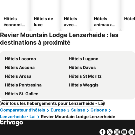
Hôtels
Hôtels de
Hôtels
Hôtels
Hôtel
économiq
luxe
avec
animaux
ues
piscine
acceptés
Revier Mountain Lodge Lenzerheide : les
destinations à proximité
Hôtels Locarno
Hôtels Lugano
Hôtels Ascona
Hôtels Davos
Hôtels Arosa
Hôtels St Moritz
Hôtels Pontresina
Hôtels Weggis
Hôtels St. Gallen
Voir tous les hébergements pour Lenzerheide - Lai
Comparateur d'hôtels
Europe
Suisse
Grisons
Lenzerheide - Lai
Revier Mountain Lodge Lenzerheide
Facebook
Twitter
Insta
Yo