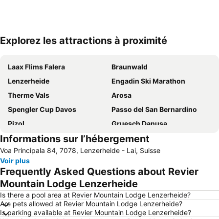
Explorez les attractions à proximité
Agrandir la carte
Laax Flims Falera
Braunwald
Lenzerheide
Engadin Ski Marathon
Therme Vals
Arosa
Spengler Cup Davos
Passo del San Bernardino
Pizol
Gruesch Danusa
Informations sur l’hébergement
Flumserberg
Silvretta Montafon
Voa Principala 84, 7078, Lenzerheide - Lai, Suisse
Sils Maria
Station de sports d'hiver de Malbun
Voir plus
Sankt Moritz - Corviglia - Marguns
Sportzentrum Davos Platz
Frequently Asked Questions about Revier
Aéroport de Samedan-Engadin
Pontresina
Mountain Lodge Lenzerheide
Albulapass
Sation de ski Davos-Parsenn
Is there a pool area at Revier Mountain Lodge Lenzerheide?
Are pets allowed at Revier Mountain Lodge Lenzerheide?
Vieille ville de Saint Moritz
Malojapass
Is parking available at Revier Mountain Lodge Lenzerheide?