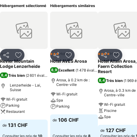
Hébergement sélectionné
Hébergements similaires
Hotel
Hotel
Hotel
3 Étoiles
4 Étoiles
Partager
Ajouter à mes favoris
Partager
Ajouter à mes favoris
Partager
Ajouter à
Revier Mountain
Hotel AVES Arosa
Hotel Altein Arosa,
Lodge Lenzerheide
Faern Collection
8,9
Excellent
(
1 478 évaluations
)
Resort
8,4
Très bien
(
2 601 évaluations
)
Arosa, à 0.2 km de :
8,4
Très bien
(
1 969 
Centre-ville
Lenzerheide - Lai,
Suisse
Arosa, à 0.3 km de 
Wi-Fi gratuit
Centre-ville
Wi-Fi gratuit
Spa
Wi-Fi gratuit
Parking
Parking
Piscine
Restaurant
Spa
Consulter les prix
106 CHF
de
Consulter les prix
131 CHF
de
Consulter les pri
127 CHF
de
Consulter les prix de
10
Consulter les prix de
8
Consulter les prix de