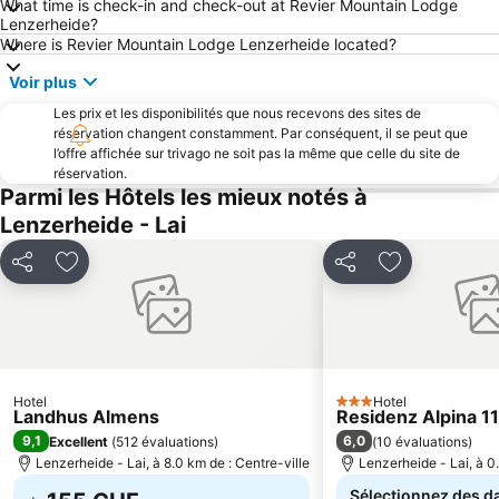
What time is check-in and check-out at Revier Mountain Lodge
Bahnhof Sankt Moritz
Glacier Express
Lenzerheide?
Savognin
Golm
Where is Revier Mountain Lodge Lenzerheide located?
Heididorf
Davos Rinerhorn
Voir plus
Iglu Dorf Davos-Klosters
Jakobshorn
Les prix et les disponibilités que nous recevons des sites de
réservation changent constamment. Par conséquent, il se peut que
Arosa Bahn
Skigebiet Gargellen
l’offre affichée sur trivago ne soit pas la même que celle du site de
Preda-Bergün Toboggan Run
Bernina Express
réservation.
Parmi les Hôtels les mieux notés à
Engadiner Summer Run
Parc National Suisse
Lenzerheide - Lai
St Moritz Gourmet Festival
Poststrasse Arosa
Pradaschier
Churwalden
Partager
Ajouter à mes favoris
Partager
Ajouter à me
Via Mala
Bahnhof Ilanz
Corvatsch
Silvretta Nova
St Moritzersee
Rheinschlucht Ruinaulta
La Vieille Ville
Engadine Cycle Marathon
Hotel
Hotel
3 Étoiles
Landhus Almens
Residenz Alpina 1
Schaubrauerei
Flüelapass
9,1
6,0
Excellent
(
512 évaluations
)
(
10 évaluations
)
Lenzerheide - Lai, à 8.0 km de : Centre-ville
Lenzerheide - Lai, à 0.
Sélectionnez des da