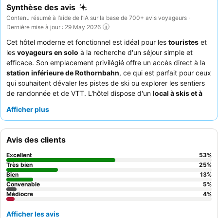
Synthèse des avis
Contenu résumé à l’aide de l’IA sur la base de 700+ avis voyageurs ·
Dernière mise à jour : 29 May 2026
Cet hôtel moderne et fonctionnel est idéal pour les
touristes
et
les
voyageurs en solo
à la recherche d'un séjour simple et
efficace. Son emplacement privilégié offre un accès direct à la
station inférieure de Rothornbahn
, ce qui est parfait pour ceux
qui souhaitent dévaler les pistes de ski ou explorer les sentiers
de randonnée et de VTT. L'hôtel dispose d'un
local à skis et à
vélos chauffé
très apprécié, garantissant que l'équipement des
Afficher plus
clients est sécurisé et facilement accessible. Le personnel est
constamment félicité pour son service amical et serviable, qui
complète le délicieux
buffet de grillades de viande
proposé au
Avis des clients
restaurant. Pour une expérience optimale, les clients
recommandent de choisir une chambre avec des
fenêtres
Excellent
53
%
panoramiques
afin de profiter pleinement des vues
Très bien
25
%
imprenables.
Bien
13
%
Convenable
5
%
Médiocre
4
%
Afficher les avis