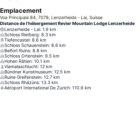
Emplacement
Voa Principala 84, 7078, Lenzerheide - Lai, Suisse
Distance de l’hébergement Revier Mountain Lodge Lenzerheide
Lenzerheide - Lai
:
1.9
km
Schloss Rietberg
:
8.3
km
Tiefencastel
:
8.6
km
Schloss Schauenstein
:
8.6
km
Belfort Ruins
:
8.8
km
Schloss Ortenstein
:
9.5
km
Hohen Rätien
:
10.1
km
Viamalaschlucht
:
12
km
Bündner Kunstmuseum
:
12.5
km
Ruine Greifenstein
:
12.7
km
Schloss Rhäzüns
:
13.3
km
Aéroport International De Zurich
:
110.6
km