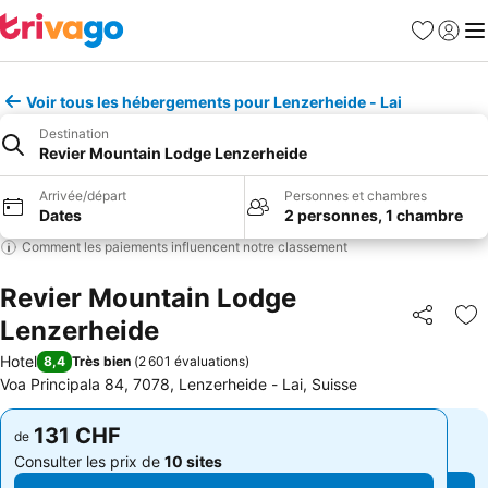
Favoris
Se con
Me
Voir tous les hébergements pour Lenzerheide - Lai
Destination
Revier Mountain Lodge Lenzerheide
Arrivée/départ
Personnes et chambres
Dates
2 personnes, 1 chambre
Comment les paiements influencent notre classement
Revier Mountain Lodge
Lenzerheide
Partager
Aj
Hotel
8,4
Très bien
(
2 601 évaluations
)
Voa Principala 84, 7078, Lenzerheide - Lai, Suisse
131 CHF
131 CHF
de
de
Consulter les prix de
10 sites
Consulter les prix de
10 sites