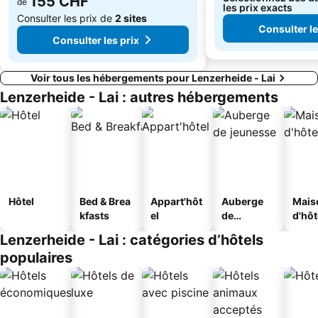
155 CHF
de
les prix exacts
Consulter les prix de
2 sites
Consulter le
Consulter les prix
Voir tous les hébergements pour Lenzerheide - Lai
Lenzerheide - Lai : autres hébergements
Hôtel
Bed & Brea
Appart'hôt
Auberge
Mais
kfasts
el
de
d'hô
jeunesse
Lenzerheide - Lai : catégories d’hôtels
populaires