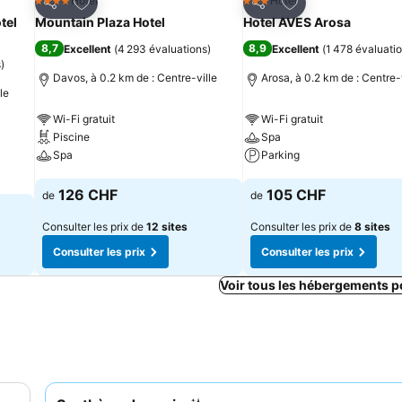
is
Ajouter à mes favoris
Ajouter à mes fav
Hotel
Hotel
4 Étoiles
3 Étoiles
Partager
Partager
tel
Mountain Plaza Hotel
Hotel AVES Arosa
8,7
8,9
Excellent
(
4 293 évaluations
)
Excellent
(
1 478 évaluati
s
)
Davos, à 0.2 km de : Centre-ville
Arosa, à 0.2 km de : Centre-
le
Wi-Fi gratuit
Wi-Fi gratuit
Piscine
Spa
Spa
Parking
Consulter les prix
Consulter les prix
126 CHF
105 CHF
de
de
Consulter les prix de
12 sites
Consulter les prix de
8 sites
Consulter les prix
Consulter les prix
Voir tous les hébergements p