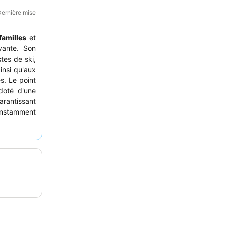
Dernière mise
familles
et
yante. Son
tes de ski,
insi qu'aux
s. Le point
doté d'une
arantissant
constamment
jeuner varié
gentillesse
 relaxante,
eure et son