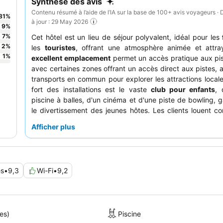
Synthèse des avis
Contenu résumé à l’aide de l’IA sur la base de 100+ avis voyageurs · 
81
%
à jour : 29 May 2026
9
%
7
%
Cet hôtel est un lieu de séjour polyvalent, idéal pour les
2
%
les
touristes
, offrant une atmosphère animée et attra
1
%
excellent emplacement
permet un accès pratique aux pis
avec certaines zones offrant un accès direct aux pistes, a
transports en commun pour explorer les attractions locale
fort des installations est le vaste
club pour enfants
, 
piscine à balles, d'un cinéma et d'une piste de bowling, g
le divertissement des jeunes hôtes. Les clients louent 
l'
expérience culinaire
, en particulier le buffet de petit-dé
Afficher plus
et copieux, ainsi que le personnel pour son exceptionnelle 
et son professionnalisme. Pour une expérience vraiment
pensez à utiliser l'
espace bien-être
avec sa piscine intéri
sauna.
es
•
9,3
Wi-Fi
•
9,2
es)
Piscine