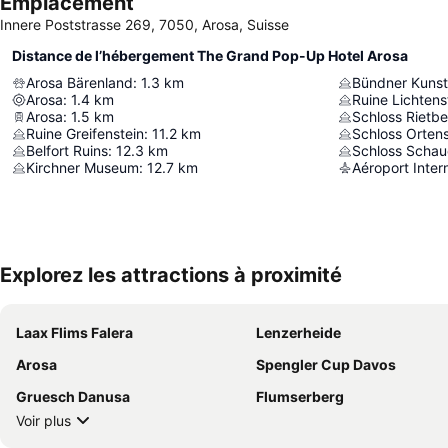
Emplacement
Innere Poststrasse 269, 7050, Arosa, Suisse
Distance de l’hébergement The Grand Pop-Up Hotel Arosa
Arosa Bärenland
:
1.3
km
Bündner Kuns
Arosa
:
1.4
km
Ruine Lichtens
Arosa
:
1.5
km
Schloss Rietb
Ruine Greifenstein
:
11.2
km
Schloss Ortens
Belfort Ruins
:
12.3
km
Schloss Schau
Kirchner Museum
:
12.7
km
Aéroport Inter
Explorez les attractions à proximité
Laax Flims Falera
Lenzerheide
Arosa
Spengler Cup Davos
Gruesch Danusa
Flumserberg
Voir plus