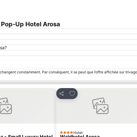
 Pop-Up Hotel Arosa
osa?
 changent constamment. Par conséquent, il se peut que l’offre affichée sur trivago
avoris
Ajouter à mes favoris
Partager
Hotel
4 Étoiles
a - Small Luxury Hotel
Waldhotel Arosa