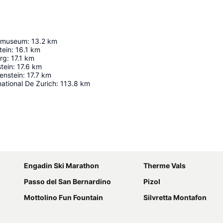
tmuseum
:
13.2
km
tein
:
16.1
km
erg
:
17.1
km
tein
:
17.6
km
enstein
:
17.7
km
national De Zurich
:
113.8
km
Agrandir la carte
Engadin Ski Marathon
Therme Vals
Passo del San Bernardino
Pizol
Mottolino Fun Fountain
Silvretta Montafon