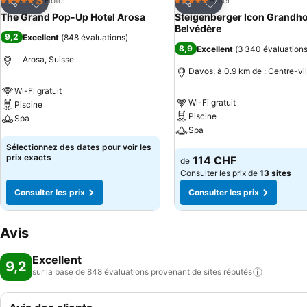
Ajouter à mes favoris
Ajouter à mes favor
Hotel
Hotel
5 Étoiles
5 Étoiles
Partager
Partager
The Grand Pop-Up Hotel Arosa
Steigenberger Icon Grandho
Belvédère
9,2
Excellent
(
848 évaluations
)
8,9
Excellent
(
3 340 évaluation
Arosa, Suisse
Davos, à 0.9 km de : Centre-vil
Wi-Fi gratuit
Wi-Fi gratuit
Piscine
Piscine
Spa
Spa
Consulter les prix
Sélectionnez des dates pour voir les
Consulter les prix
prix exacts
114 CHF
de
Consulter les prix de
13 sites
Consulter les prix
Consulter les prix
Avis
Excellent
9,2
sur la base de 848 évaluations provenant de sites
réputés