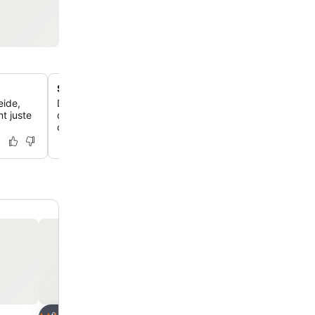
Spa alpin panoramique
eide,
Détends-toi dans un espace bien-être de 1 200 mètres 
t juste
des baies vitrées, un bain à remous en pierre et une pisc
offrant une vue sur les montagnes.