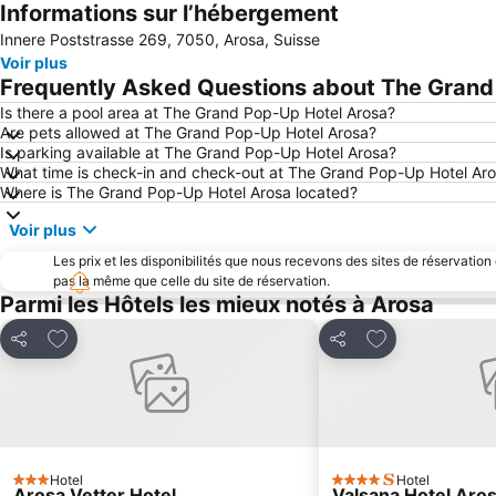
Informations sur l’hébergement
Innere Poststrasse 269, 7050, Arosa, Suisse
Voir plus
Frequently Asked Questions about The Grand
Is there a pool area at The Grand Pop-Up Hotel Arosa?
Are pets allowed at The Grand Pop-Up Hotel Arosa?
Is parking available at The Grand Pop-Up Hotel Arosa?
What time is check-in and check-out at The Grand Pop-Up Hotel Ar
Where is The Grand Pop-Up Hotel Arosa located?
Voir plus
Les prix et les disponibilités que nous recevons des sites de réservation
pas la même que celle du site de réservation.
Parmi les Hôtels les mieux notés à Arosa
Ajouter à mes favoris
Ajouter à mes f
Partager
Partager
Hotel
Hotel
3 Étoiles
4 Étoiles
Arosa Vetter Hotel
Valsana Hotel Aros