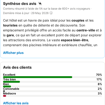
Synthèse des avis
Contenu résumé à l’aide de l’IA sur la base de 600+ avis voyageurs ·
Dernière mise à jour : 29 May 2026
Cet hôtel est un havre de paix idéal pour les
couples
et les
touristes
en quête de détente et de découverte. Son
emplacement privilégié offre un accès facile au
centre-ville
et à
la
gare
, ce qui en fait un excellent point de départ pour explorer
les attractions des environs. Le vaste
espace bien-être
,
comprenant des piscines intérieure et extérieure chauffée, un
bassin de baignade naturel et un espace sauna très apprécié,
Afficher plus
constitue un refuge parfait après une journée d'activités. Les
clients soulignent constamment le
personnel aimable et
attentionné
et l'exceptionnelle
offre culinaire
, en particulier le
Avis des clients
copieux petit-déjeuner buffet et les divers dîners à plusieurs
plats. Pour une expérience optimale, pensez à réserver une
Excellent
70
%
suite
pour un hébergement plus spacieux et mieux équipé.
Très bien
17
%
Bien
8
%
Convenable
2
%
Médiocre
3
%
Afficher les avis