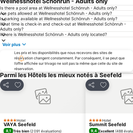
Wellnesshotel Schönruh - Adults only
Haldensee
Eibsee
Is there a pool area at Wellnesshotel Schönruh - Adults only?
Are pets allowed at Wellnesshotel Schönruh - Adults only?
Gletscher Hintertux
Congrès - Innsbruck
Is parking available at Wellnesshotel Schönruh - Adults only?
What time is check-in and check-out at Wellnesshotel Schönruh -
Olympiaworld
Musée Goldenes Dahl
Adults only?
Achensee
Area 47
Where is Wellnesshotel Schönruh - Adults only located?
FIS Alpiner Ski Weltcup
Kochelsee
Voir plus
Ladurns Ski resort
Aéroport d'Innsbruck
Les prix et les disponibilités que nous recevons des sites de
réservation changent constamment. Par conséquent, il se peut que
Gare de Garmisch-Partenkirchen
Ehrwald-Lermoos
l’offre affichée sur trivago ne soit pas la même que celle du site de
Rübezahl
Venet
réservation.
Parmi les Hôtels les mieux notés à Seefeld
Leutaschtal
Hallenbad Amraser Straße
Tremplin de Bergisel
Casino Seefeld
Partager
Ajouter à mes favoris
Partager
Ajouter à mes
Christkindlmarkt am Marktplatz
Axamer Lizum
Casino Innsbruck
See
Rechenhof
Olympiabad
Garmisch-Partenkirchen Casino
Blaue Grotte
Hotel
Hotel
4 Étoiles
4 Étoiles
VAYA Seefeld
Summit Seefeld
Lärchenhof
Bahnhof Füssen
8,1
9,4
Très bien
(
2 091 évaluations
)
Excellent
(
488 évalu