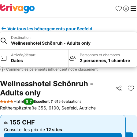
Favoris
Se con
Me
Voir tous les hébergements pour Seefeld
Destination
Wellnesshotel Schönruh - Adults only
Arrivée/départ
Personnes et chambres
Dates
2 personnes, 1 chambre
Comment les paiements influencent notre classement
Wellnesshotel Schönruh -
Adults only
Partager
Aj
Hotel
8,7
Excellent
(
1 615 évaluations
)
4 Étoiles
Reitherspitzstraße 356, 6100, Seefeld, Autriche
155 CHF
155 CHF
de
de
Consulter les prix de
12 sites
Consulter les prix de
12 sites