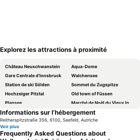
Explorez les attractions à proximité
Agrandir la carte
Château Neuschwanstein
Aqua-Dome
Gare Centrale d'Innsbruck
Walchensee
Station de ski Sölden
Sommet du Zugspitze
Hochzeiger Pitztal
Old town of Füssen
Plansee
Marché de Noël du Vieux Innsbruck
Informations sur l’hébergement
Alpsee
Bahnhof Seefeld
Reitherspitzstraße 356, 6100, Seefeld, Autriche
Fendels
Le monde du crystal Swarovski
Voir plus
Hohenschwangau
Glacier Stubai
Frequently Asked Questions about
Skigebiet Kühtai
Hochgurgl