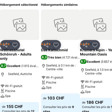
Hébergement sélectionné
Hébergements similaires
Hotel
Hotel
Hotel
4 Étoiles
4 Étoiles
4 Étoiles
Partager
Ajouter à mes favoris
Partager
Ajouter à mes favoris
Partager
Ajouter à
Wellnesshotel
Das Kaltschmid
Krumers Alpin - Y
Schönruh - Adults
Mountain Oasis
8,3
Très bien
(
4 721 évaluations
)
only
8,7
Excellent
(
5 857 é
Seefeld, à 0.1 km de :
8,7
Excellent
(
1 615 évaluations
)
Centre-ville
Seefeld, à 1.0 km de
Centre-ville
Seefeld, Autriche
Wi-Fi gratuit
Wi-Fi gratuit
Piscine
Wi-Fi gratuit
Piscine
Spa
Piscine
Spa
Spa
103 CHF
de
186 CHF
de
155 CHF
de
Consulter les prix de
9
Consulter les prix de
Consulter les prix de
12
sites
sites