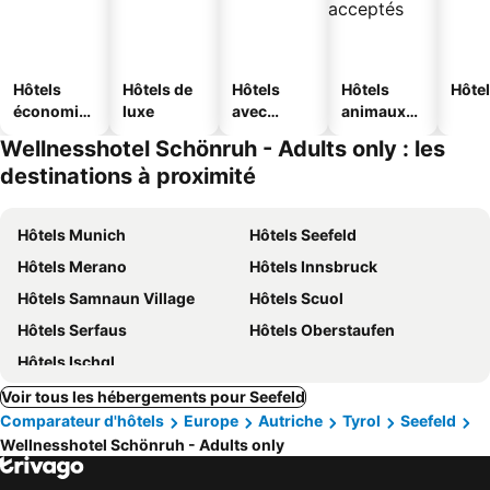
Hôtels
Hôtels de
Hôtels
Hôtels
Hôtel
économiq
luxe
avec
animaux
ues
piscine
acceptés
Wellnesshotel Schönruh - Adults only : les
destinations à proximité
Hôtels Munich
Hôtels Seefeld
Hôtels Merano
Hôtels Innsbruck
Hôtels Samnaun Village
Hôtels Scuol
Hôtels Serfaus
Hôtels Oberstaufen
Hôtels Ischgl
Voir tous les hébergements pour Seefeld
Comparateur d'hôtels
Europe
Autriche
Tyrol
Seefeld
Wellnesshotel Schönruh - Adults only