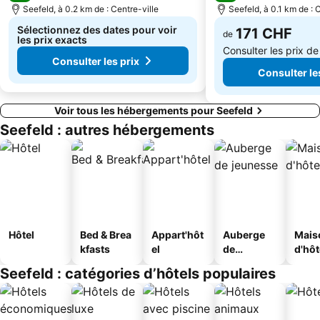
Timmelsjoch
Station de ski Seefeld-Rosshütte
Seefeld, à 0.2 km de : Centre-ville
Seefeld, à 0.1 km de : 
Sélectionnez des dates pour voir
171 CHF
de
les prix exacts
Consulter les prix d
Consulter les prix
Consulter le
Voir tous les hébergements pour Seefeld
Seefeld : autres hébergements
Hôtel
Bed & Brea
Appart'hôt
Auberge
Mais
kfasts
el
de
d'hô
jeunesse
Seefeld : catégories d’hôtels populaires