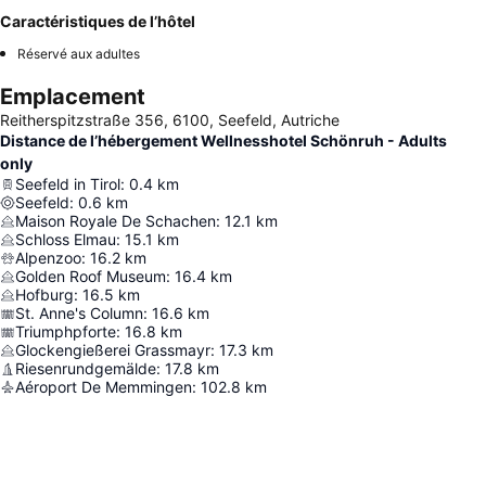
Caractéristiques de l’hôtel
Réservé aux adultes
Emplacement
Reitherspitzstraße 356, 6100, Seefeld, Autriche
Distance de l’hébergement Wellnesshotel Schönruh - Adults
only
Seefeld in Tirol
:
0.4
km
Seefeld
:
0.6
km
Maison Royale De Schachen
:
12.1
km
Schloss Elmau
:
15.1
km
Alpenzoo
:
16.2
km
Golden Roof Museum
:
16.4
km
Hofburg
:
16.5
km
St. Anne's Column
:
16.6
km
Triumphpforte
:
16.8
km
Glockengießerei Grassmayr
:
17.3
km
Riesenrundgemälde
:
17.8
km
Aéroport De Memmingen
:
102.8
km