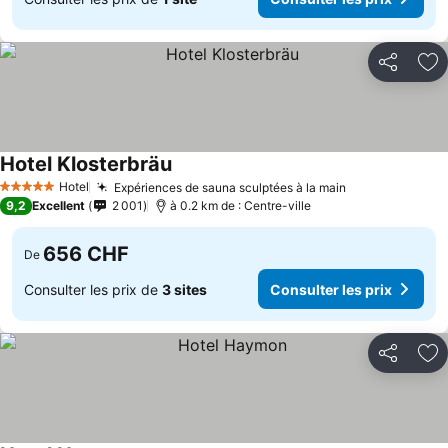
Partager
Aj
Hotel Klosterbräu
Hotel
Expériences de sauna sculptées à la main
5 Étoiles
9,2
Excellent
2 001
à 0.2 km de : Centre-ville
656 CHF
De
Consulter les prix de
3 sites
Consulter les prix
Partager
Aj