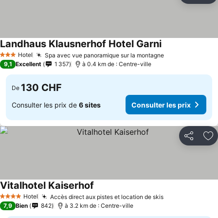
Landhaus Klausnerhof Hotel Garni
Hotel
Spa avec vue panoramique sur la montagne
3 Étoiles
9,1
Excellent
1 357
à 0.4 km de : Centre-ville
130 CHF
De
Consulter les prix de
6 sites
Consulter les prix
Partager
Aj
Vitalhotel Kaiserhof
Hotel
Accès direct aux pistes et location de skis
4 Étoiles
7,9
Bien
842
à 3.2 km de : Centre-ville