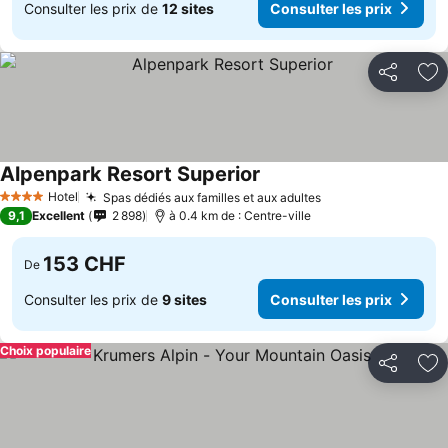
Consulter les prix de
12 sites
Consulter les prix
Partager
Aj
Alpenpark Resort Superior
Hotel
Spas dédiés aux familles et aux adultes
4 Étoiles
9,1
Excellent
2 898
à 0.4 km de : Centre-ville
153 CHF
De
Consulter les prix de
9 sites
Consulter les prix
Choix populaire
Partager
Aj