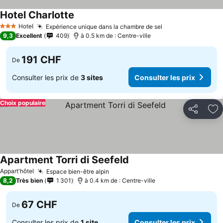
Hotel Charlotte
Hotel
Expérience unique dans la chambre de sel
3 Étoiles
9,3
Excellent
409
à 0.5 km de : Centre-ville
191 CHF
De
Consulter les prix de
3 sites
Consulter les prix
Choix populaire
Partager
Aj
Apartment Torri di Seefeld
Appart'hôtel
Espace bien-être alpin
8,2
Très bien
1 301
à 0.4 km de : Centre-ville
67 CHF
De
Consulter les prix de
1 site
Consulter les prix