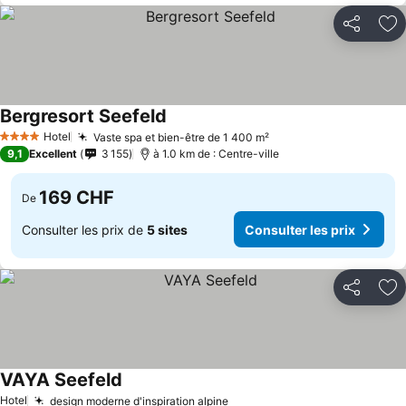
Partager
Aj
Bergresort Seefeld
Hotel
Vaste spa et bien-être de 1 400 m²
4 Étoiles
9,1
Excellent
3 155
à 1.0 km de : Centre-ville
169 CHF
De
Consulter les prix de
5 sites
Consulter les prix
Partager
Aj
VAYA Seefeld
Hotel
design moderne d'inspiration alpine