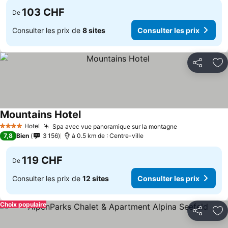
103 CHF
De
Consulter les prix de
8 sites
Consulter les prix
Partager
Aj
Mountains Hotel
Hotel
Spa avec vue panoramique sur la montagne
4 Étoiles
7,8
Bien
3 156
à 0.5 km de : Centre-ville
119 CHF
De
Consulter les prix de
12 sites
Consulter les prix
Choix populaire
Partager
Aj