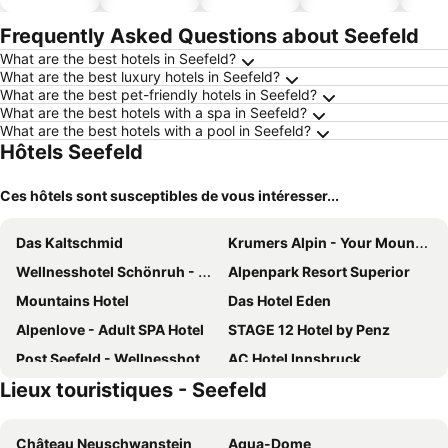
ues
piscine
acceptés
Frequently Asked Questions about Seefeld
What are the best hotels in Seefeld?
What are the best luxury hotels in Seefeld?
What are the best pet-friendly hotels in Seefeld?
What are the best hotels with a spa in Seefeld?
What are the best hotels with a pool in Seefeld?
Hôtels Seefeld
Ces hôtels sont susceptibles de vous intéresser...
Das Kaltschmid
Krumers Alpin - Your Mountain Oasis
Wellnesshotel Schönruh - Adults only
Alpenpark Resort Superior
Mountains Hotel
Das Hotel Eden
Alpenlove - Adult SPA Hotel
STAGE 12 Hotel by Penz
Post Seefeld - Wellnesshotel Tirol
AC Hotel Innsbruck
Lieux touristiques - Seefeld
Alpin Resort Sacher
Hotel Neue Post Innsbruck
ibis Innsbruck
MEININGER Hotel Innsbruck Zentrum
Château Neuschwanstein
Aqua-Dome
VAYA Seefeld
Austria Trend Hotel Congress Innsbruck