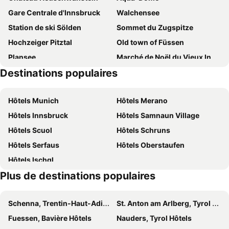
Gare Centrale d'Innsbruck
Walchensee
Alpenlove - Adult SPA Hotel
Hotel Alpenresort Schwarz
Station de ski Sölden
Sommet du Zugspitze
Hotel Seespitz
Hotel Maximilian Stadthaus Penz
Hochzeiger Pitztal
Old town of Füssen
Werdenfelserei
Hotel Klosterbräu
Plansee
Marché de Noël du Vieux Innsbruck
Hotel Zum Gourmet
Natur & Spa Hotel Lärchenhof
Destinations populaires
Alpsee
Bahnhof Seefeld
Hotel Grauer Bär
Adlers Hotel
Fendels
Le monde du crystal Swarovski
Hotel Seefelderhof
Bergresort Seefeld
Hôtels Munich
Hôtels Merano
Hohenschwangau
Glacier Stubai
Motel One Innsbruck
Hotel Das Innsbruck
Hôtels Innsbruck
Hôtels Samnaun Village
Skigebiet Kühtai
Hochgurgl
Batzenhäusl
Hotel Sailer
Hôtels Scuol
Hôtels Schruns
Haldensee
Eibsee
Hotel Central
Hotel Schwarzer Adler Innsbruck
Hôtels Serfaus
Hôtels Oberstaufen
Olympiabad
Casino Seefeld
Hotel Seelos
Dorint Sporthotel Garmisch-Partenkirchen
Hôtels Ischgl
Sankt Oswald
Seekirchl
Alphotel Innsbruck
Summit Seefeld
Plus de destinations populaires
Station de ski Seefeld-Rosshütte
Leutaschtal
Interalpen-Hotel Tyrol
Hotel Haymon
Maison Royale de Schachen
Kranebitterhof
Hilton Garden Inn Innsbruck Tivoli
Hotel Residenz Hochland
Schenna, Trentin-Haut-Adige Hôtels
St. Anton am Arlberg, Tyrol Hôtels
Herzogstand
Achensee
Penz Hotel West
Nala Individuellhotel
Fuessen, Bavière Hôtels
Nauders, Tyrol Hôtels
Bergeralm
Ebene
Hotel Goldene Krone Innsbruck
The Penz Hotel