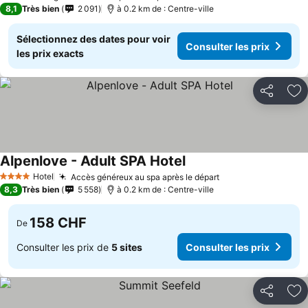
8,1
Très bien
2 091
à 0.2 km de : Centre-ville
Sélectionnez des dates pour voir
Consulter les prix
les prix exacts
Partager
Aj
Alpenlove - Adult SPA Hotel
Hotel
Accès généreux au spa après le départ
4 Étoiles
8,3
Très bien
5 558
à 0.2 km de : Centre-ville
158 CHF
De
Consulter les prix de
5 sites
Consulter les prix
Partager
Aj