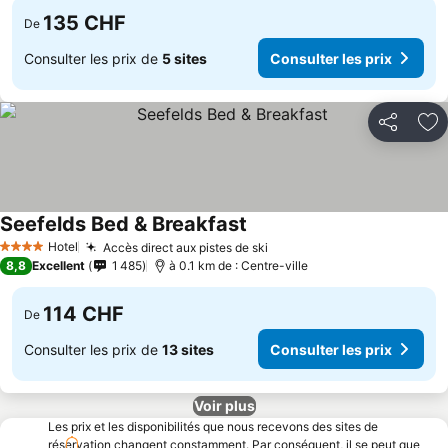
135 CHF
De
Consulter les prix de
5 sites
Consulter les prix
Partager
Aj
Seefelds Bed & Breakfast
Hotel
Accès direct aux pistes de ski
4 Étoiles
8,8
Excellent
1 485
à 0.1 km de : Centre-ville
114 CHF
De
Consulter les prix de
13 sites
Consulter les prix
Voir plus
Les prix et les disponibilités que nous recevons des sites de
réservation changent constamment. Par conséquent, il se peut que