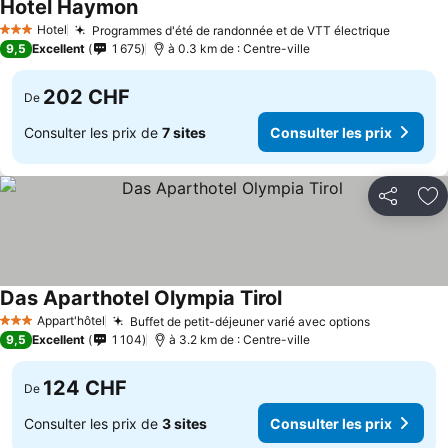
Hotel Haymon
Hotel
Programmes d'été de randonnée et de VTT électrique
3 Étoiles
9,5
Excellent
1 675
à 0.3 km de : Centre-ville
202 CHF
De
Consulter les prix de
7 sites
Consulter les prix
Partager
Aj
Das Aparthotel Olympia Tirol
Appart'hôtel
Buffet de petit-déjeuner varié avec options
3 Étoiles
9,5
Excellent
1 104
à 3.2 km de : Centre-ville
124 CHF
De
Consulter les prix de
3 sites
Consulter les prix