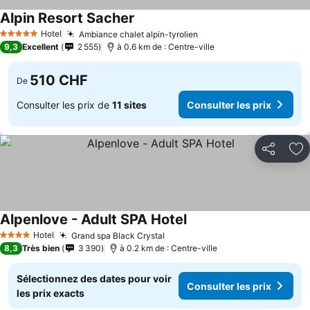
Alpin Resort Sacher
Hotel
Ambiance chalet alpin-tyrolien
5 Étoiles
9,3
Excellent
2 555
à 0.6 km de : Centre-ville
510 CHF
De
Consulter les prix de
11 sites
Consulter les prix
Partager
Aj
Alpenlove - Adult SPA Hotel
Hotel
Grand spa Black Crystal
4 Étoiles
8,3
Très bien
3 390
à 0.2 km de : Centre-ville
Sélectionnez des dates pour voir
Consulter les prix
les prix exacts