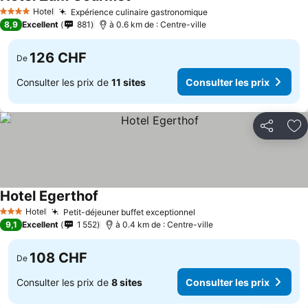
Hotel
Expérience culinaire gastronomique
4 Étoiles
8,9
Excellent
881
à 0.6 km de : Centre-ville
126 CHF
De
Consulter les prix de
11 sites
Consulter les prix
Partager
Aj
Hotel Egerthof
Hotel
Petit-déjeuner buffet exceptionnel
3 Étoiles
9,1
Excellent
1 552
à 0.4 km de : Centre-ville
108 CHF
De
Consulter les prix de
8 sites
Consulter les prix