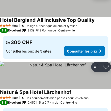
Hotel Bergland All Inclusive Top Quality
Hotel
Design authentique de chalet tyrolien
4 Étoiles
9,2
Excellent
813
à 0.4 km de : Centre-ville
300 CHF
De
Consulter les prix de
5 sites
Consulter les prix
Partager
Aj
Natur & Spa Hotel Lärchenhof
Hotel
Des équipements bien pensés pour les chiens
4 Étoiles
8,8
Excellent
2 452
à 0.7 km de : Centre-ville