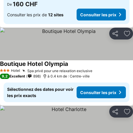
160 CHF
De
Consulter les prix de
12 sites
Consulter les prix
Partager
Aj
Boutique Hotel Olympia
Hotel
Spa privé pour une relaxation exclusive
3 Étoiles
9,2
Excellent
898
à 0.4 km de : Centre-ville
Sélectionnez des dates pour voir
Consulter les prix
les prix exacts
Partager
Aj