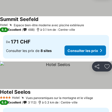
Summit Seefeld
Hotel
Espace bien-être moderne avec piscine extérieure
9,4
Excellent
488
à 0.1 km de : Centre-ville
171 CHF
De
Consulter les prix de
8 sites
Consulter les prix
Partager
Aj
Hotel Seelos
Hotel
Vues panoramiques sur la montagne et le village
4 Étoiles
8,6
Excellent
3 112
à 0.3 km de : Centre-ville