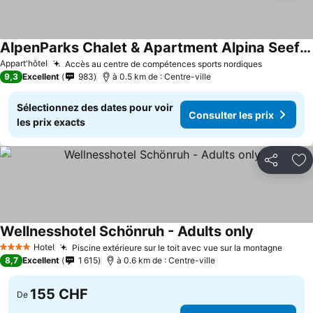
AlpenParks Chalet & Apartment Alpina Seefeld
Appart'hôtel
Accès au centre de compétences sports nordiques
9,3
Excellent
983
à 0.5 km de : Centre-ville
Sélectionnez des dates pour voir
Consulter les prix
les prix exacts
Partager
Aj
Wellnesshotel Schönruh - Adults only
Hotel
Piscine extérieure sur le toit avec vue sur la montagne
4 Étoiles
8,7
Excellent
1 615
à 0.6 km de : Centre-ville
155 CHF
De