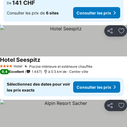
141 CHF
De
Consulter les prix de
6 sites
Consulter les prix
Partager
Aj
Hotel Seespitz
Hotel
Piscine intérieure et extérieure chauffée
4 Étoiles
9,4
Excellent
1 447
à 0.5 km de : Centre-ville
Sélectionnez des dates pour voir
Consulter les prix
les prix exacts
Partager
Aj