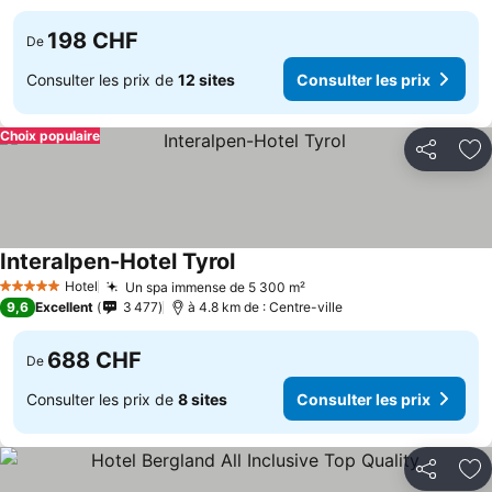
198 CHF
De
Consulter les prix de
12 sites
Consulter les prix
Choix populaire
Partager
Aj
Interalpen-Hotel Tyrol
Hotel
Un spa immense de 5 300 m²
5 Étoiles
9,6
Excellent
3 477
à 4.8 km de : Centre-ville
688 CHF
De
Consulter les prix de
8 sites
Consulter les prix
Partager
Aj