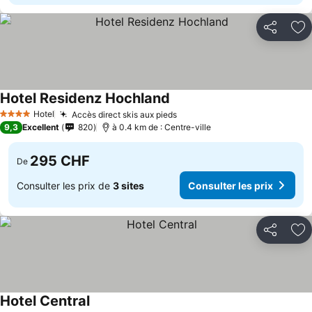
Partager
Aj
Hotel Residenz Hochland
Hotel
Accès direct skis aux pieds
4 Étoiles
9,3
Excellent
820
à 0.4 km de : Centre-ville
295 CHF
De
Consulter les prix de
3 sites
Consulter les prix
Partager
Aj
Hotel Central