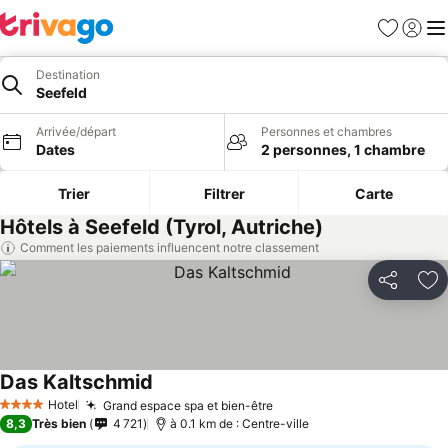
Favoris
Se con
Me
Destination
Seefeld
Arrivée/départ
Personnes et chambres
Dates
2 personnes, 1 chambre
Trier
Filtrer
Carte
Hôtels à Seefeld (Tyrol, Autriche)
Comment les paiements influencent notre classement
Partager
Aj
Das Kaltschmid
Hotel
Grand espace spa et bien-être
4 Étoiles
8,3
Très bien
4 721
à 0.1 km de : Centre-ville