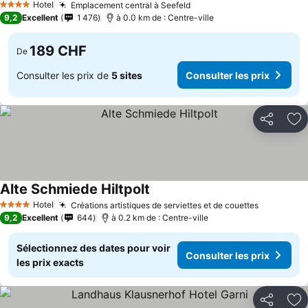
Hotel
Emplacement central à Seefeld
4 Étoiles
9,2
Excellent
1 476
à 0.0 km de : Centre-ville
189 CHF
De
Consulter les prix de
5 sites
Consulter les prix
Partager
Aj
Alte Schmiede Hiltpolt
Hotel
Créations artistiques de serviettes et de couettes
4 Étoiles
9,2
Excellent
644
à 0.2 km de : Centre-ville
Sélectionnez des dates pour voir
Consulter les prix
les prix exacts
Partager
Aj