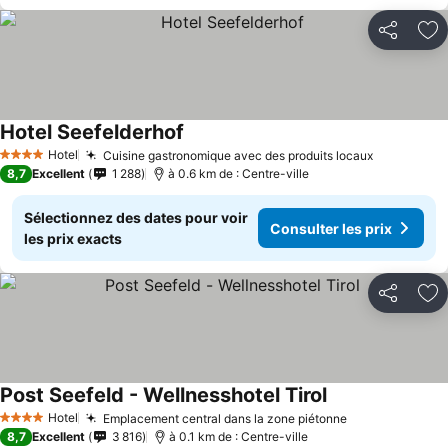
Partager
Aj
Hotel Seefelderhof
Hotel
Cuisine gastronomique avec des produits locaux
4 Étoiles
8,7
Excellent
1 288
à 0.6 km de : Centre-ville
Sélectionnez des dates pour voir
Consulter les prix
les prix exacts
Partager
Aj
Post Seefeld - Wellnesshotel Tirol
Hotel
Emplacement central dans la zone piétonne
4 Étoiles
8,7
Excellent
3 816
à 0.1 km de : Centre-ville