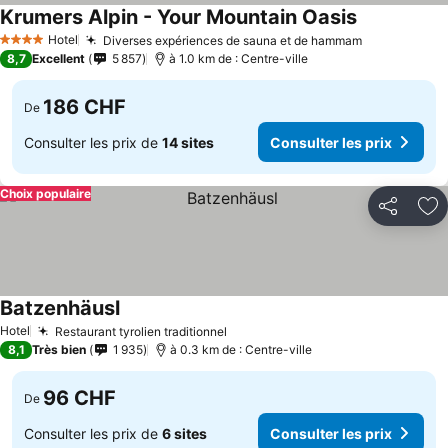
Krumers Alpin - Your Mountain Oasis
Hotel
Diverses expériences de sauna et de hammam
4 Étoiles
8,7
Excellent
5 857
à 1.0 km de : Centre-ville
186 CHF
De
Consulter les prix de
14 sites
Consulter les prix
Choix populaire
Partager
Aj
Batzenhäusl
Hotel
Restaurant tyrolien traditionnel
8,1
Très bien
1 935
à 0.3 km de : Centre-ville
96 CHF
De
Consulter les prix de
6 sites
Consulter les prix