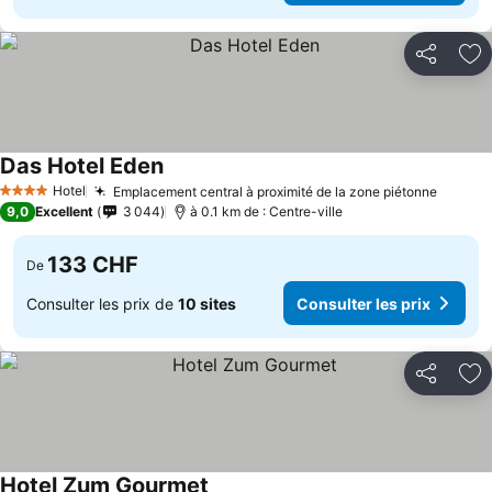
Partager
Aj
Das Hotel Eden
Hotel
Emplacement central à proximité de la zone piétonne
4 Étoiles
9,0
Excellent
3 044
à 0.1 km de : Centre-ville
133 CHF
De
Consulter les prix de
10 sites
Consulter les prix
Partager
Aj
Hotel Zum Gourmet