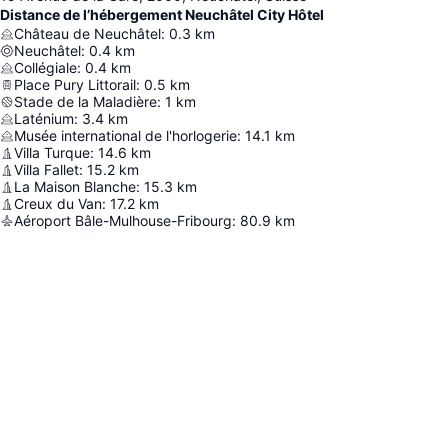
Distance de l’hébergement Neuchâtel City Hôtel
Château de Neuchâtel
:
0.3
km
Neuchâtel
:
0.4
km
Collégiale
:
0.4
km
Place Pury Littorail
:
0.5
km
Stade de la Maladière
:
1
km
Laténium
:
3.4
km
Musée international de l'horlogerie
:
14.1
km
Villa Turque
:
14.6
km
Villa Fallet
:
15.2
km
La Maison Blanche
:
15.3
km
Creux du Van
:
17.2
km
Aéroport Bâle-Mulhouse-Fribourg
:
80.9
km