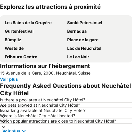
Explorez les attractions à proximité
Agrandir la carte
Les Bains de la Gruyère
Sankt Petersinsel
Gurtenfestival
Bernaqua
Bümpliz
Place de la gare
Westside
Lac de Neuchâtel
Fribourg Centre
Le Lac Noir
Informations sur l’hébergement
Hauptbahnhof Bern
Flughafen Grenchen
15 Avenue de la Gare, 2000, Neuchâtel, Suisse
Länggasse
Papiliorama
Voir plus
Lac de Bienne
Le Saut du Doubs
Frequently Asked Questions about Neuchâtel
Vieille Ville de Berne
Bundeshaus
City Hôtel
Innere Stadt
Stade de Suisse
Is there a pool area at Neuchâtel City Hôtel?
Are pets allowed at Neuchâtel City Hôtel?
Vieille-Ville de Neuchâtel
Le vieux Bienne
Is parking available at Neuchâtel City Hôtel?
Where is Neuchâtel City Hôtel located?
Cailler Schokoladenfabrik
Marché aux Oignons
Which popular attractions are close to Neuchâtel City Hôtel?
Zoo Rothaus
Kirchenfeld
Voir plus