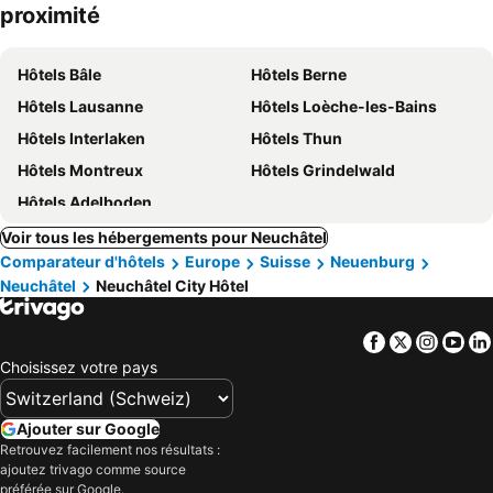
proximité
Hôtels Bâle
Hôtels Berne
Hôtels Lausanne
Hôtels Loèche-les-Bains
Hôtels Interlaken
Hôtels Thun
Hôtels Montreux
Hôtels Grindelwald
Hôtels Adelboden
Voir tous les hébergements pour Neuchâtel
Comparateur d'hôtels
Europe
Suisse
Neuenburg
Neuchâtel
Neuchâtel City Hôtel
Facebook
Twitter
Insta
Yo
Choisissez votre pays
Ajouter sur Google
Retrouvez facilement nos résultats :
ajoutez trivago comme source
préférée sur Google.