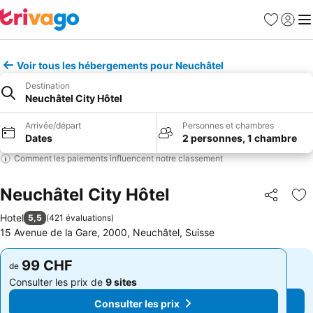
Favoris
Se con
Me
Voir tous les hébergements pour Neuchâtel
Destination
Neuchâtel City Hôtel
Arrivée/départ
Personnes et chambres
Dates
2 personnes, 1 chambre
Comment les paiements influencent notre classement
Neuchâtel City Hôtel
Partager
Aj
Hotel
5,5
(
421 évaluations
)
15 Avenue de la Gare, 2000, Neuchâtel, Suisse
99 CHF
99 CHF
de
de
Consulter les prix de
9 sites
Consulter les prix de
9 sites
Consulter les prix
Consulter les prix