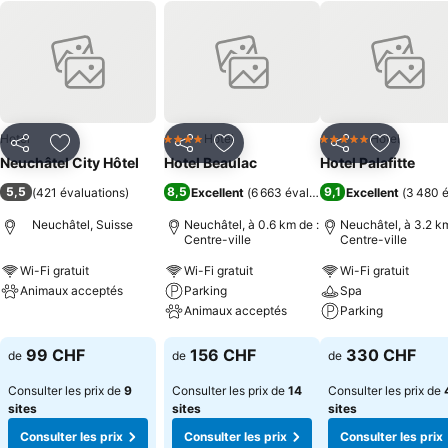
Hotel
Hotel
Hotel
4 Étoiles
5 Étoiles
Partager
Ajouter à mes favoris
Partager
Ajouter à mes favoris
Partager
Ajouter à
Neuchâtel City Hôtel
Hotel Beaulac
Hotel Palafitte
5,5
8,5
9,1
(
421 évaluations
)
Excellent
(
6 663 évaluations
Excellent
)
(
3 480 é
Neuchâtel, Suisse
Neuchâtel, à 0.6 km de :
Neuchâtel, à 3.2 km
Centre-ville
Centre-ville
Wi-Fi gratuit
Wi-Fi gratuit
Wi-Fi gratuit
Animaux acceptés
Parking
Spa
Animaux acceptés
Parking
Consulter les prix
Consulter les prix
Consulter les pri
99 CHF
156 CHF
330 CHF
de
de
de
Consulter les prix de
9
Consulter les prix de
14
Consulter les prix de
sites
sites
sites
Consulter les prix
Consulter les prix
Consulter les prix