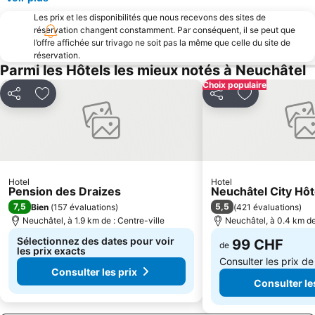
Aéroport international de Berne
Place Fédérale
Les prix et les disponibilités que nous recevons des sites de
Tilleul de Morat
Bethlehem
réservation changent constamment. Par conséquent, il se peut que
l’offre affichée sur trivago ne soit pas la même que celle du site de
La Chaux-de-Fonds - Le Locle, Watchmaking Town Planning
Breitenrain-Lorraine
réservation.
Weihnachtsmarkt Bern
La Maison du Gruyère
Parmi les Hôtels les mieux notés à Neuchâtel
Monbijou
Kornhaus
Choix populaire
Partager
Ajouter à mes favoris
Partager
Ajouter à mes
Château de Gruyères
Collégiale de Berne
BEA Horse
HR Giger Museum
Château de Neuchatel
Oberbottigen
Tierpark Dählhölzli
Rosengarten
Hotel
Hotel
Neufeld
Marzilibahn Funicular
Pension des Draizes
Neuchâtel City Hôt
7,5
5,5
Bien
(
157 évaluations
)
(
421 évaluations
)
Breitenrain
Centre Paul Klee
Neuchâtel, à 1.9 km de : Centre-ville
Neuchâtel, à 0.4 km de
Murifeld
Gruyère-Alpathlon
Sélectionnez des dates pour voir
99 CHF
de
les prix exacts
Consulter les prix d
Consulter les prix
Consulter le