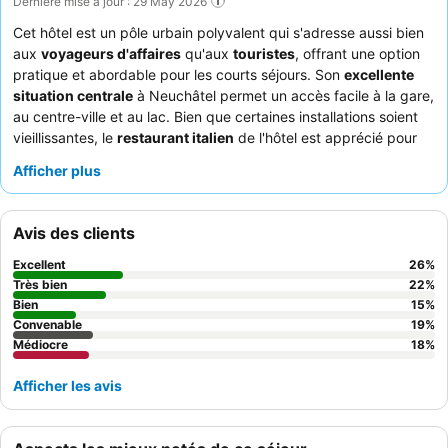
Dernière mise à jour : 29 May 2026
Cet hôtel est un pôle urbain polyvalent qui s'adresse aussi bien
aux
voyageurs d'affaires
qu'aux
touristes
, offrant une option
pratique et abordable pour les courts séjours. Son
excellente
situation centrale
à Neuchâtel permet un accès facile à la gare,
au centre-ville et au lac. Bien que certaines installations soient
vieillissantes, le
restaurant italien
de l'hôtel est apprécié pour
sa cuisine délicieuse. Les clients soulignent constamment la
Afficher plus
gentillesse et la serviabilité du
personnel
, en particulier l'équipe
de la réception. Pour un séjour plus calme, pensez à demander
une chambre donnant sur l'arrière pour minimiser le bruit.
Avis des clients
Excellent
26
%
Très bien
22
%
Bien
15
%
Convenable
19
%
Médiocre
18
%
Afficher les avis