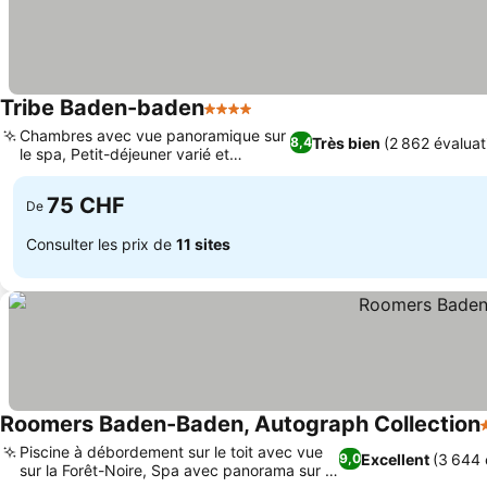
Tribe Baden-baden
4 Étoiles
Chambres avec vue panoramique sur
Très bien
(2 862 évaluat
8,4
le spa, Petit-déjeuner varié et
délicieux
75 CHF
De
Consulter les prix de
11 sites
Roomers Baden-Baden, Autograph Collection
Piscine à débordement sur le toit avec vue
Excellent
(3 644 
9,0
sur la Forêt-Noire, Spa avec panorama sur la