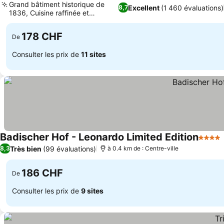
Grand bâtiment historique de
Excellent
(1 460 évaluations)
8,7
1836, Cuisine raffinée et
régionale
178 CHF
De
Consulter les prix de
11 sites
Badischer Hof - Leonardo Limited Edition
4 Étoil
Très bien
(99 évaluations)
8,3
à 0.4 km de : Centre-ville
186 CHF
De
Consulter les prix de
9 sites