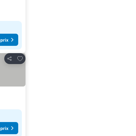
 prix
Ajouter à mes favoris
Partager
 prix