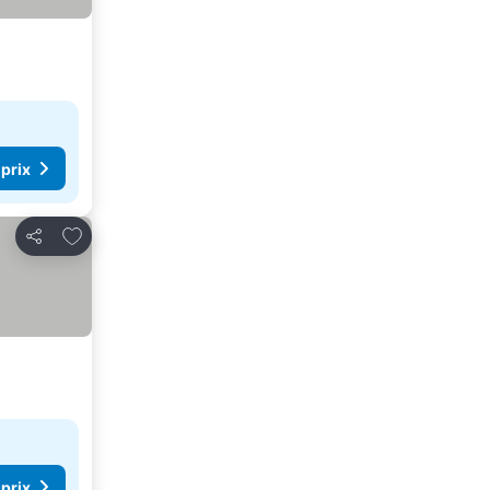
 prix
Ajouter à mes favoris
Partager
 prix