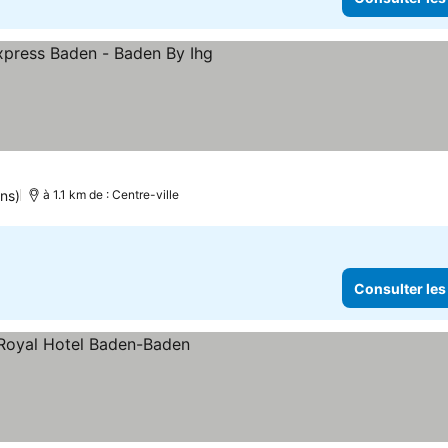
les
ons)
à 1.1 km de : Centre-ville
Consulter les