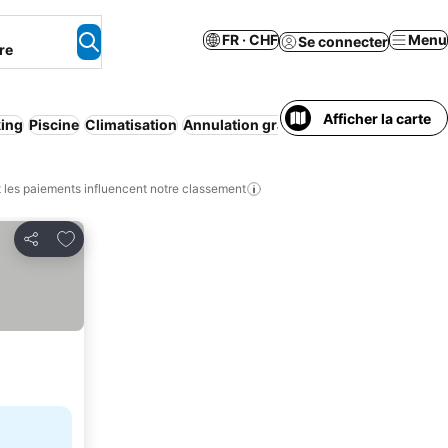
FR · CHF
Menu
Se connecter
re
Afficher la carte
king
Piscine
Climatisation
Annulation gratuite
Appart'hôtel
Spa
les paiements influencent notre classement
Ajouter à mes favoris
Partager