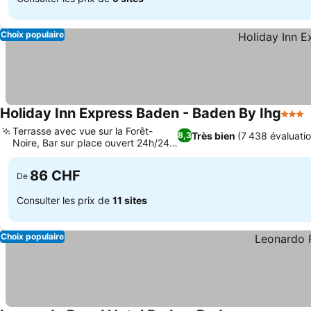
Choix populaire
Holiday Inn Express Baden - Baden By Ihg
3 Étoi
Terrasse avec vue sur la Forêt-
Très bien
(7 438 évaluati
8,3
Noire, Bar sur place ouvert 24h/24
et 7j/7
86 CHF
De
Consulter les prix de
11 sites
Choix populaire