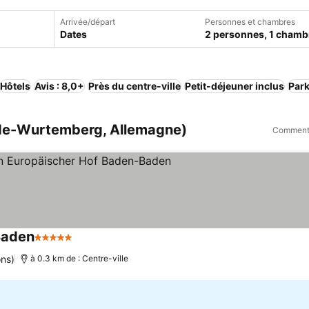
Arrivée/départ
Personnes et chambres
Dates
2 personnes, 1 chamb
Hôtels
Avis : 8,0+
Près du centre-ville
Petit-déjeuner inclus
Par
de-Wurtemberg, Allemagne)
Comment 
Baden
5 Étoiles
ons)
à 0.3 km de : Centre-ville