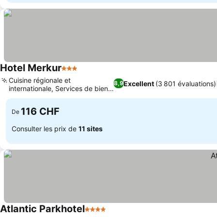
Hotel Merkur
3 Étoiles
Cuisine régionale et
Excellent
(3 801 évaluations)
8,9
internationale, Services de bien-
être et spa
116 CHF
De
Consulter les prix de
11 sites
Atlantic Parkhotel
4 Étoiles