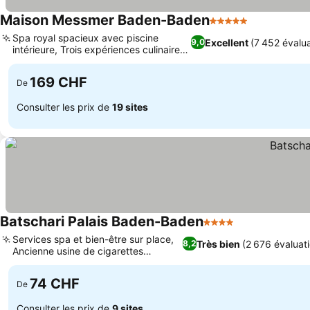
Maison Messmer Baden-Baden
5 Étoiles
Spa royal spacieux avec piscine
Excellent
(7 452 évalua
9,0
intérieure, Trois expériences culinaires
distinctes
169 CHF
De
Consulter les prix de
19 sites
Batschari Palais Baden-Baden
4 Étoiles
Services spa et bien-être sur place,
Très bien
(2 676 évaluat
8,2
Ancienne usine de cigarettes
historique
74 CHF
De
Consulter les prix de
9 sites