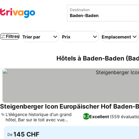
Destination
Filtres
Trier par
Prix
Emplacement
Hôtels à Baden-Baden (Ba
Steigenberger Icon Europäischer Hof Baden-
L'élégance historique d'un grand
Excellent
(559 évaluati
9,2
hôtel, Bar sur le toit avec vue
panoramique
145 CHF
De