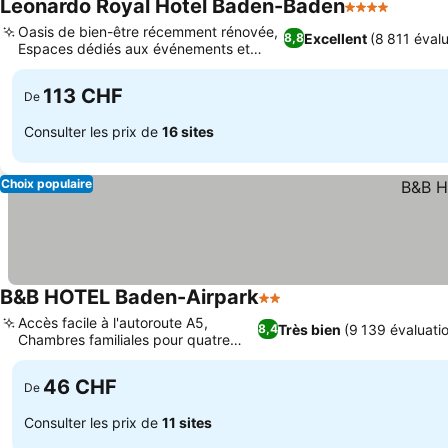
Leonardo Royal Hotel Baden-Baden
4 Étoiles
Oasis de bien-être récemment rénovée,
Excellent
(8 811 éval
8,8
Espaces dédiés aux événements et
réunions
113 CHF
De
Consulter les prix de
16 sites
Choix populaire
B&B HOTEL Baden-Airpark
2 Étoiles
Accès facile à l'autoroute A5,
Très bien
(9 139 évaluati
8,4
Chambres familiales pour quatre
personnes
46 CHF
De
Consulter les prix de
11 sites