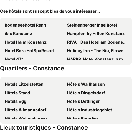
Ces hôtels sont susceptibles de vous intéresser...
Bodenseehotel Renn
Steigenberger Inselhotel
ibis Konstanz
Hampton by Hilton Konstanz
Hotel Halm Konstanz
RIVA - Das Hotel am Bodensee
Hotel Bora HotSpaResort
Holiday Inn - The Niu, Flower Konstanz By Ihg
Hotel 47°
HARBR. Hotel Konstanz, a member of Radisson Individuals
Quartiers - Constance
Parkhotel St. Leonhard
Hotel Kreuzlingen am Hafen
B&B Hotel Konstanz
Hotel Graf Zeppelin
Hôtels Litzelstetten
Hôtels Wallhausen
Hotel Bilger Eck
ibis Styles Konstanz
Hôtels Staad
Hôtels Dingelsdorf
Flair Hotel zum Schiff
Romantik Hotel Barbarossa
Hôtels Egg
Hôtels Dettingen
Landhotel Krone
Hotel Traube am See
Hôtels Allmannsdorf
Hôtels Industriegebiet
Apartment Hotel Konstanz
Hotel Schiff Konstanz
Hôtels Wollmatingen
Hôtels Paradies
Hotel Viva Sky
Seevilla
Lieux touristiques - Constance
Hôtels Petershausen Ost
Hôtels Fürstenberg
Hotel & Gästehaus Seehof
Hotel Maier