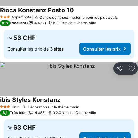
Rioca Konstanz Posto 10
Consulter les prix
Appart'hôtel
Centre de fitness moderne pour les plus actifs
Consulter
3 Étoiles
8,8
Excellent
4 437
à 2.2 km de : Centre-ville
56 CHF
De
Consulter les prix de
3 sites
Consulter les prix
Partager
Aj
ibis Styles Konstanz
Consulter les prix
Hotel
Décoration sur le thème marin
Consulter les prix
3 Étoiles
8,1
Très bien
4 882
à 2.0 km de : Centre-ville
63 CHF
De