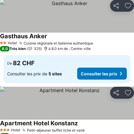
Partager
Aj
Gasthaus Anker
Consulter les prix
Hotel
Cuisine régionale et italienne authentique
Consulter les prix
2 Étoiles
8,0
Très bien
325
à 8.0 km de : Centre-ville
82 CHF
De
Consulter les prix de
5 sites
Consulter les prix
Partager
Aj
Apartment Hotel Konstanz
Consulter les prix
Hotel
Petit-déjeuner buffet riche et varié
Consulter les prix
3 Étoiles