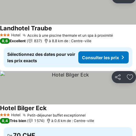
Partager
Aj
Landhotel Traube
Consulter les prix
Hotel
Accès à une piscine thermale et un spa à proximité
Consulter 
3 Étoiles
8,6
Excellent
837
à 8.8 km de : Centre-ville
Sélectionnez des dates pour voir
Consulter les prix
les prix exacts
Partager
Aj
Hotel Bilger Eck
Consulter les prix
Hotel
Petit-déjeuner buffet exceptionnel
Consulter les prix
3 Étoiles
8,4
Très bien
1 574
à 0.6 km de : Centre-ville
70 CHF
De