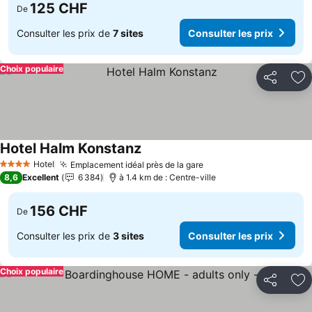
125 CHF
De
Consulter les prix de
7 sites
Consulter les prix
Choix populaire
Partager
Aj
Hotel Halm Konstanz
Consulter les prix
Hotel
Emplacement idéal près de la gare
Consulter les prix
4 Étoiles
8,6
Excellent
6 384
à 1.4 km de : Centre-ville
156 CHF
De
Consulter les prix de
3 sites
Consulter les prix
Choix populaire
Partager
Aj