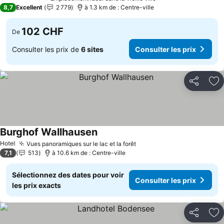
4 Étoiles
8,7
Excellent
2 779
à 1.3 km de : Centre-ville
102 CHF
De
Consulter les prix de
6 sites
Consulter les prix
Partager
Aj
Burghof Wallhausen
Consulter les prix
Hotel
Vues panoramiques sur le lac et la forêt
Consulter les prix
7,1
513
à 10.6 km de : Centre-ville
Sélectionnez des dates pour voir
Consulter les prix
les prix exacts
Partager
Aj