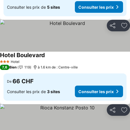
Consulter les prix de
5 sites
Consulter les prix
Partager
Aj
Hotel Boulevard
Consulter les prix
Hotel
3 Étoiles
7,6
Bien
119
à 1.6 km de : Centre-ville
66 CHF
De
Consulter les prix de
3 sites
Consulter les prix
Partager
Aj