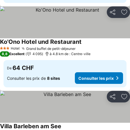
Partager
Aj
Ko'Ono Hotel und Restaurant
Consulter les prix
Hotel
Grand buffet de petit-déjeuner
Consulter les prix
3 Étoiles
8,8
Excellent
4 095
à 4.8 km de : Centre-ville
64 CHF
De
Consulter les prix de
8 sites
Consulter les prix
Partager
Aj
Villa Barleben am See
Consulter les prix