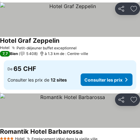
Partager
Aj
Hotel Graf Zeppelin
Consulter les prix
Hotel
Petit-déjeuner buffet exceptionnel
Consulter les prix
7,7
Bien
5 408
à 1.3 km de : Centre-ville
65 CHF
De
Consulter les prix de
12 sites
Consulter les prix
Partager
Aj
Romantik Hotel Barbarossa
Consulter les prix
Hotel
Emplacement idéal dans la vieille ville
Consulter les prix