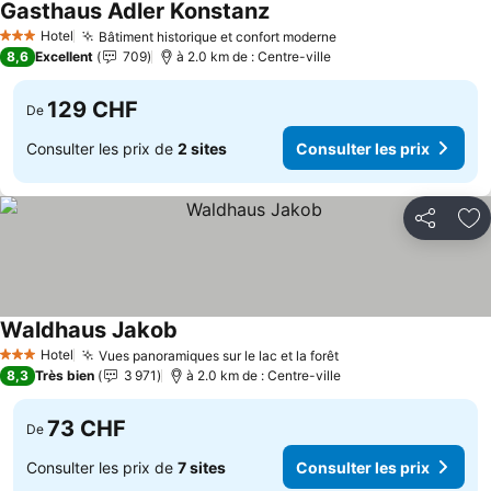
Gasthaus Adler Konstanz
Consulter les prix
Hotel
Bâtiment historique et confort moderne
Consulter les prix
3 Étoiles
8,6
Excellent
709
à 2.0 km de : Centre-ville
129 CHF
De
Consulter les prix de
2 sites
Consulter les prix
Partager
Aj
Waldhaus Jakob
Consulter les prix
Hotel
Vues panoramiques sur le lac et la forêt
Consulter les prix
3 Étoiles
8,3
Très bien
3 971
à 2.0 km de : Centre-ville
73 CHF
De
Consulter les prix de
7 sites
Consulter les prix