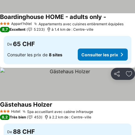
Boardinghouse HOME - adults only -
Consulter les
Appart'hôtel
Appartements avec cuisines entièrement équipées
Consu
3 Étoiles
8,7
Excellent
5 233
à 1.4 km de : Centre-ville
65 CHF
De
Consulter les prix de
8 sites
Consulter les prix
Partager
Aj
Gästehaus Holzer
Consulter les prix
Hotel
Spa accueillant avec cabine infrarouge
Consulter les prix
3 Étoiles
8,2
Très bien
453
à 2.2 km de : Centre-ville
88 CHF
De