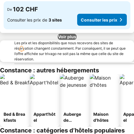
102 CHF
De
Consulter les prix de
3 sites
Consulter les prix
Voir plus
Les prix et les disponibilités que nous recevons des sites de
réservation changent constamment. Par conséquent, il se peut que
l’offre affichée sur trivago ne soit pas la même que celle du site de
réservation.
Constance : autres hébergements
Bed & Brea
Appart'hôt
Auberge
Maison
Appa
kfasts
el
de
d'hôtes
el
jeunesse
Constance : catégories d’hôtels populaires