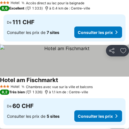
Hotel
Accès direct au lac pour la baignade
Consulter les prix
3 Étoiles
8,6
Excellent
1 333
à 0.4 km de : Centre-ville
111 CHF
De
Consulter les prix de
7 sites
Consulter les prix
Partager
Aj
Hotel am Fischmarkt
Consulter les prix
Hotel
Chambres avec vue sur la ville et balcons
Consulter les pri
3 Étoiles
8,2
Très bien
1 326
à 1.1 km de : Centre-ville
60 CHF
De
Consulter les prix de
5 sites
Consulter les prix