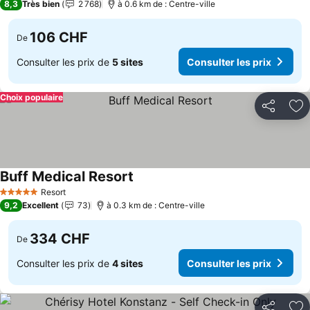
8,3
Très bien
2 768
à 0.6 km de : Centre-ville
106 CHF
De
Consulter les prix de
5 sites
Consulter les prix
Choix populaire
Partager
Aj
Buff Medical Resort
Consulter les prix
Resort
5 Étoiles
9,2
Excellent
73
à 0.3 km de : Centre-ville
334 CHF
De
Consulter les prix de
4 sites
Consulter les prix