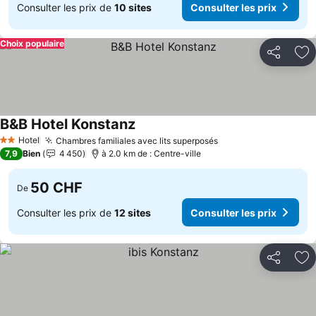
Consulter les prix de
10 sites
Consulter les prix
Choix populaire
Partager
Aj
B&B Hotel Konstanz
Consulter les prix
Hotel
Chambres familiales avec lits superposés
Consulter les prix
2 Étoiles
7,9
Bien
4 450
à 2.0 km de : Centre-ville
50 CHF
De
Consulter les prix de
12 sites
Consulter les prix
Partager
Aj