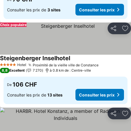
Consulter les prix de
3 sites
Consulter les prix
Choix populaire
Partager
Aj
Steigenberger Inselhotel
Consulter les prix
Hotel
Proximité de la vieille ville de Constance
Consulter les p
5 Étoiles
8,8
Excellent
7 270
à 0.8 km de : Centre-ville
106 CHF
De
Consulter les prix de
13 sites
Consulter les prix
Partager
Aj