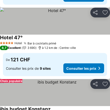
Partager
Aj
Hotel 47°
Consulter les prix
Hotel
Bar à cocktails primé
Consulter les prix
5 Étoiles
8,7
Excellent
3 690
à 1.2 km de : Centre-ville
121 CHF
De
Consulter les prix de
9 sites
Consulter les prix
Choix populaire
Partager
Aj
ibis budget Konstanz