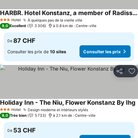
HARBR. Hotel Konstanz, a member of Radisson Individuals
Consulter les prix
Hotel
À quelques pas de la vieille ville
Consulter les prix
3 Étoiles
9,0
Excellent
3 306
à 0.8 km de : Centre-ville
87 CHF
De
Consulter les prix de
10 sites
Consulter les prix
Partager
Aj
Holiday Inn - The Niu, Flower Konstanz By Ihg
C
Hotel
Design moderne et intérieurs stylés
Consulter les prix
3 Étoiles
8,0
Très bien
5 733
à 2.1 km de : Centre-ville
53 CHF
De