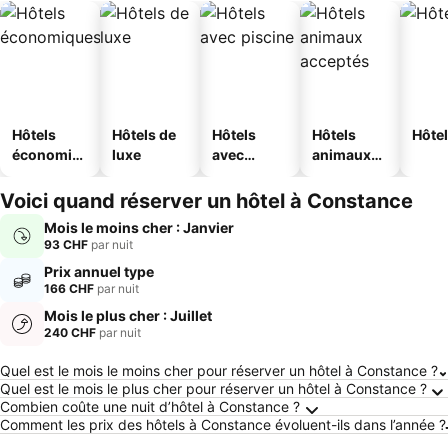
Hôtels
Hôtels de
Hôtels
Hôtels
Hôtel
économiq
luxe
avec
animaux
ues
piscine
acceptés
Voici quand réserver un hôtel à Constance
Mois le moins cher : Janvier
93 CHF
par nuit
Prix annuel type
166 CHF
par nuit
Mois le plus cher : Juillet
240 CHF
par nuit
Frequently Asked Questions about Constanc
Quel est le mois le moins cher pour réserver un hôtel à Constance ?
Quel est le mois le plus cher pour réserver un hôtel à Constance ?
Combien coûte une nuit d’hôtel à Constance ?
Comment les prix des hôtels à Constance évoluent-ils dans l’année ?