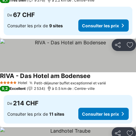
8,1
Très bien
9 376
à 2.2 km de : Centre-ville
67 CHF
De
Consulter les prix de
9 sites
Consulter les prix
Partager
Aj
RIVA - Das Hotel am Bodensee
Consulter les prix
Hotel
Petit-déjeuner buffet exceptionnel et varié
Consulter les
5 Étoiles
9,2
Excellent
2 534
à 0.5 km de : Centre-ville
214 CHF
De
Consulter les prix de
11 sites
Consulter les prix