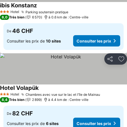
ibis Konstanz
Consulter les prix
Hotel
Parking souterrain pratique
Consulter les prix
3 Étoiles
8,0
Très bien
6 570
à 0.6 km de : Centre-ville
46 CHF
De
Consulter les prix de
10 sites
Consulter les prix
Partager
Aj
Hotel Volapük
Consulter les prix
Hotel
Chambres avec vue sur le lac et l'île de Mainau
Consulter le
3 Étoiles
8,4
Très bien
2 899
à 4.4 km de : Centre-ville
82 CHF
De
Consulter les prix de
6 sites
Consulter les prix