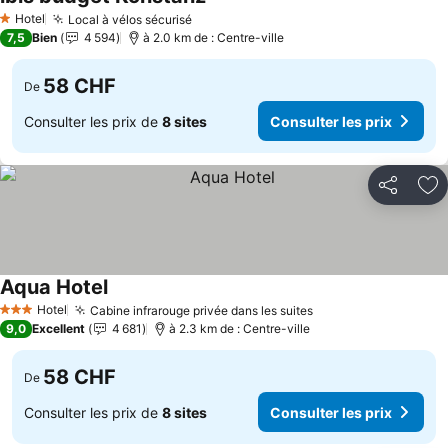
Consulter les prix
Hotel
Local à vélos sécurisé
Consulter les prix
1 Étoiles
7,5
Bien
4 594
à 2.0 km de : Centre-ville
58 CHF
De
Consulter les prix de
8 sites
Consulter les prix
Partager
Aj
Aqua Hotel
Consulter les prix
Hotel
Cabine infrarouge privée dans les suites
Consulter les prix
3 Étoiles
9,0
Excellent
4 681
à 2.3 km de : Centre-ville
58 CHF
De
Consulter les prix de
8 sites
Consulter les prix