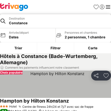
Favoris
Se con
Me
Destination
Constance
Arrivée/départ
Personnes et chambres
Dates
2 personnes, 1 chambre
Trier
Filtrer
Carte
Hôtels à Constance (Bade-Wurtemberg,
Allemagne)
Comment les paiements influencent notre classement
Choix populaire
Partager
Aj
Hampton by Hilton Konstanz
Consulter les prix
Hotel
Centre de fitness 24h/24 et 7j/7 avec sac de frappe
Consulter
3 Étoiles