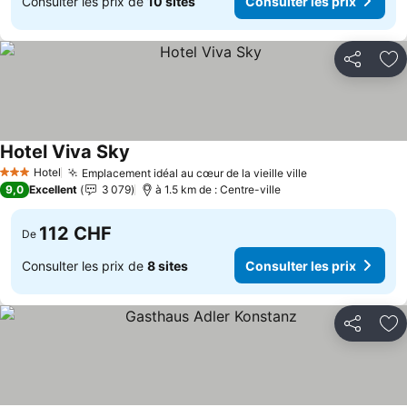
Consulter les prix de
10 sites
Consulter les prix
Partager
Aj
Hotel Viva Sky
Consulter les prix
Hotel
Emplacement idéal au cœur de la vieille ville
Consulter les p
3 Étoiles
9,0
Excellent
3 079
à 1.5 km de : Centre-ville
112 CHF
De
Consulter les prix de
8 sites
Consulter les prix
Partager
Aj