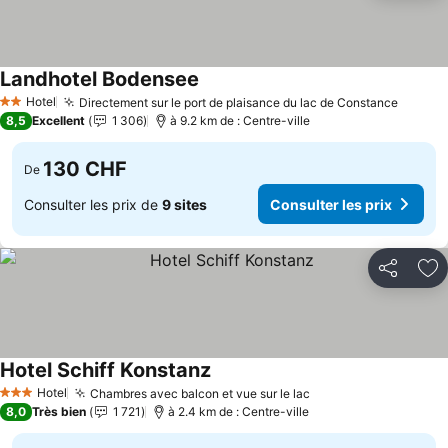
Landhotel Bodensee
Consulter les prix
Hotel
Directement sur le port de plaisance du lac de Constance
Consul
2 Étoiles
8,5
Excellent
1 306
à 9.2 km de : Centre-ville
130 CHF
De
Consulter les prix de
9 sites
Consulter les prix
Partager
Aj
Hotel Schiff Konstanz
Consulter les prix
Hotel
Chambres avec balcon et vue sur le lac
Consulter les prix
3 Étoiles
8,0
Très bien
1 721
à 2.4 km de : Centre-ville