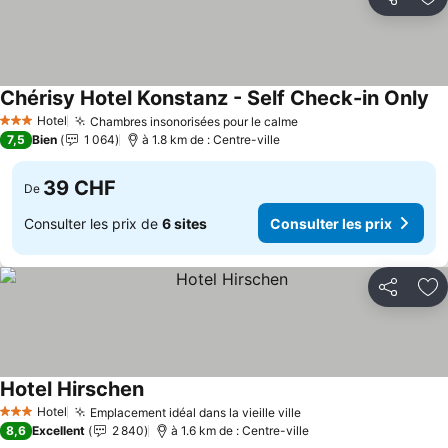
Partager
Aj
Chérisy Hotel Konstanz - Self Check-in Only
Co
Hotel
Chambres insonorisées pour le calme
Consulter les prix
3 Étoiles
7,5
Bien
1 064
à 1.8 km de : Centre-ville
39 CHF
De
Consulter les prix de
6 sites
Consulter les prix
Partager
Aj
Hotel Hirschen
Consulter les prix
Hotel
Emplacement idéal dans la vieille ville
Consulter les prix
3 Étoiles
8,6
Excellent
2 840
à 1.6 km de : Centre-ville