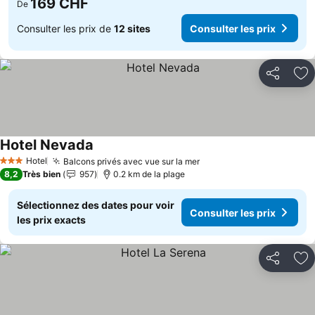
169 CHF
De
Consulter les prix de
12 sites
Consulter les prix
Partager
Aj
Hotel Nevada
Hotel
Balcons privés avec vue sur la mer
3 Étoiles
8,2
Très bien
957
0.2 km de la plage
Sélectionnez des dates pour voir
Consulter les prix
les prix exacts
Partager
Aj