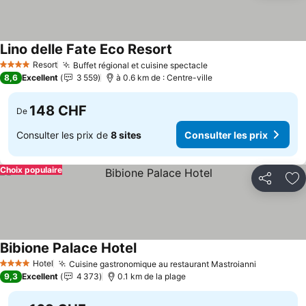
Lino delle Fate Eco Resort
Resort
Buffet régional et cuisine spectacle
4 Étoiles
8,6
Excellent
3 559
à 0.6 km de : Centre-ville
148 CHF
De
Consulter les prix de
8 sites
Consulter les prix
Choix populaire
Partager
Aj
Bibione Palace Hotel
Hotel
Cuisine gastronomique au restaurant Mastroianni
4 Étoiles
9,3
Excellent
4 373
0.1 km de la plage