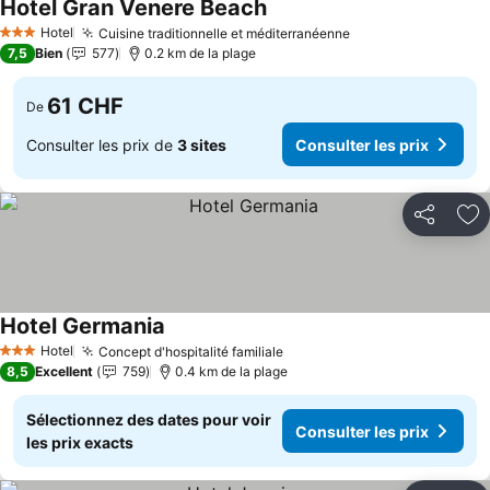
Hotel Gran Venere Beach
Hotel
Cuisine traditionnelle et méditerranéenne
3 Étoiles
7,5
Bien
577
0.2 km de la plage
61 CHF
De
Consulter les prix de
3 sites
Consulter les prix
Partager
Aj
Hotel Germania
Hotel
Concept d'hospitalité familiale
3 Étoiles
8,5
Excellent
759
0.4 km de la plage
Sélectionnez des dates pour voir
Consulter les prix
les prix exacts