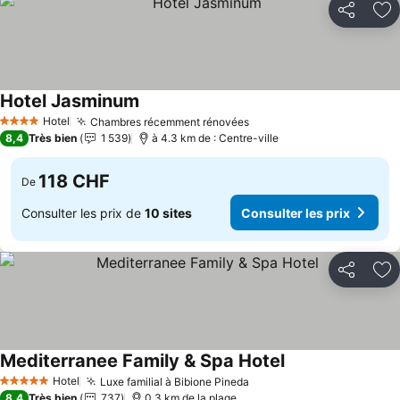
Partager
Aj
Hotel Jasminum
Hotel
Chambres récemment rénovées
4 Étoiles
8,4
Très bien
1 539
à 4.3 km de : Centre-ville
118 CHF
De
Consulter les prix de
10 sites
Consulter les prix
Partager
Aj
Mediterranee Family & Spa Hotel
Hotel
Luxe familial à Bibione Pineda
5 Étoiles
8,4
Très bien
737
0.3 km de la plage