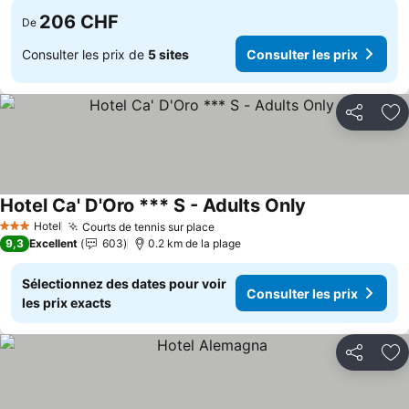
206 CHF
De
Consulter les prix de
5 sites
Consulter les prix
Partager
Aj
Hotel Ca' D'Oro *** S - Adults Only
Hotel
Courts de tennis sur place
3 Étoiles
9,3
Excellent
603
0.2 km de la plage
Sélectionnez des dates pour voir
Consulter les prix
les prix exacts
Partager
Aj