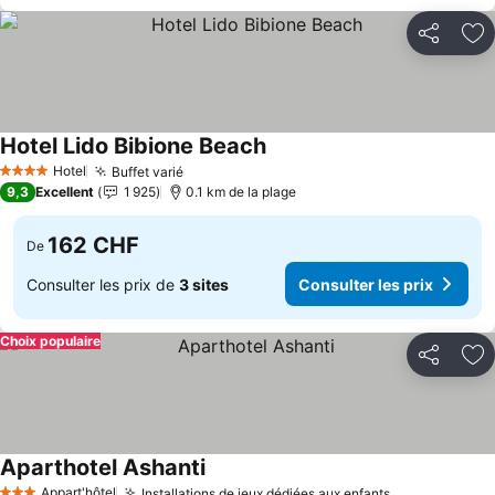
Partager
Aj
Hotel Lido Bibione Beach
Hotel
Buffet varié
4 Étoiles
9,3
Excellent
1 925
0.1 km de la plage
162 CHF
De
Consulter les prix de
3 sites
Consulter les prix
Choix populaire
Partager
Aj
Aparthotel Ashanti
Appart'hôtel
Installations de jeux dédiées aux enfants