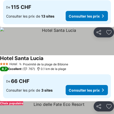
115 CHF
De
Consulter les prix de
13 sites
Consulter les prix
Partager
Aj
Hotel Santa Lucia
Hotel
Proximité de la plage de Bibione
3 Étoiles
8,7
Excellent
767
0.1 km de la plage
66 CHF
De
Consulter les prix de
3 sites
Consulter les prix
Choix populaire
Partager
Aj