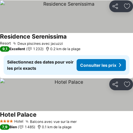
Partager
Aj
Residence Serenissima
Resort
Deux piscines avec jacuzzi
9,1
Excellent
1 232
0.2 km de la plage
Sélectionnez des dates pour voir
Consulter les prix
les prix exacts
Partager
Aj
Hotel Palace
Hotel
Balcons avec vue sur la mer
4 Étoiles
7,9
Bien
1 485
0.1 km de la plage