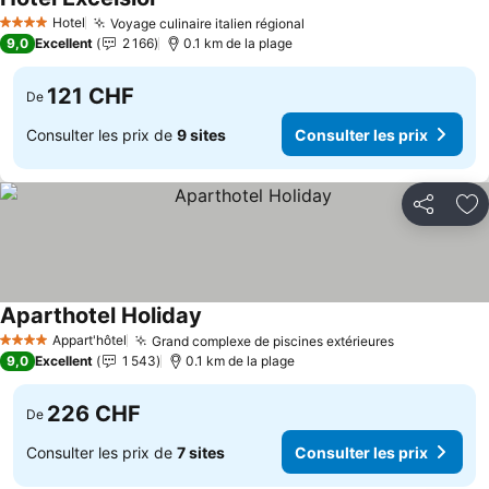
Hotel
Voyage culinaire italien régional
4 Étoiles
9,0
Excellent
2 166
0.1 km de la plage
121 CHF
De
Consulter les prix de
9 sites
Consulter les prix
Partager
Aj
Aparthotel Holiday
Appart'hôtel
Grand complexe de piscines extérieures
4 Étoiles
9,0
Excellent
1 543
0.1 km de la plage
226 CHF
De
Consulter les prix de
7 sites
Consulter les prix