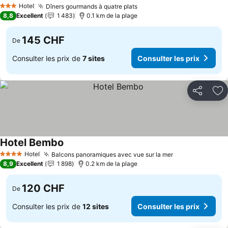
Hotel
Dîners gourmands à quatre plats
3 Étoiles
8,8
Excellent
1 483
0.1 km de la plage
145 CHF
De
Consulter les prix de
7 sites
Consulter les prix
Partager
Aj
Hotel Bembo
Hotel
Balcons panoramiques avec vue sur la mer
4 Étoiles
8,9
Excellent
1 898
0.2 km de la plage
120 CHF
De
Consulter les prix de
12 sites
Consulter les prix