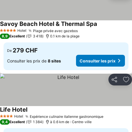
Savoy Beach Hotel & Thermal Spa
Hotel
Plage privée avec gazebos
5 Étoiles
8,9
Excellent
3 418
0.1 km de la plage
279 CHF
De
Consulter les prix de
8 sites
Consulter les prix
Partager
Aj
Life Hotel
Hotel
Expérience culinaire italienne gastronomique
4 Étoiles
9,4
Excellent
1 384
à 0.6 km de : Centre-ville