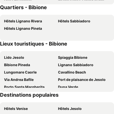
Quartiers - Bibione
Hotel Gardenia
Hotel Luna
Hotel Excelsior
Laguna Park Hotel 4Superior
Hôtels Lignano Rivera
Hôtels Sabbiadoro
Hotel Ambassador
Hotel Karinzia
Hôtels Lignano Pineta
Life Hotel
International Beach
Hotel Smeraldo
Stellamare
Lieux touristiques - Bibione
AQA Palace
Hotel Olympus
Marina Palace Hotel
Olimpia Hotel & Aparthotel
Lido Jesolo
Spiaggia Bibione
Hotel Elite
Hotel Principe
Bibione Pineda
Lignano Sabbiadoro
Hotel Santa Lucia
Hotel Columbus
Lungomare Caorle
Cavallino Beach
Villaggio Sant'Andrea
Hotel Bianchi
Via Andrea Bafile
Port de plaisance de Jesolo
Palace Hotel Regina
Venus Best Price
Porto Santa Margherita
Duna Verde
Hotel Panoramic
Hotel Bellevue
Destinations populaires
Lignano Riviera Beach
Spiaggia di Ponente
Hotel Colorado
Hotel Pasha
Duna Verde
Centro storico
Hotel Europa
Grand Hotel Playa
Hôtels Venise
Hôtels Jesolo
Città Giardino
Cavallino Treporti Lido
Hotel Maregolf
Hotel Florida