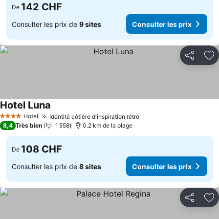
142 CHF
De
Consulter les prix de
9 sites
Consulter les prix
Partager
Aj
Hotel Luna
Hotel
Identité côtière d'inspiration rétro
4 Étoiles
8,4
Très bien
1 558
0.2 km de la plage
108 CHF
De
Consulter les prix de
8 sites
Consulter les prix
Partager
Aj