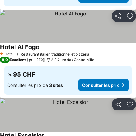
Partager
Aj
Hotel Al Fogo
Hotel
Restaurant italien traditionnel et pizzeria
1 Étoiles
8,9
Excellent
1 270
à 3.2 km de : Centre-ville
95 CHF
De
Consulter les prix de
3 sites
Consulter les prix
Partager
Aj
Hotel Excelsior