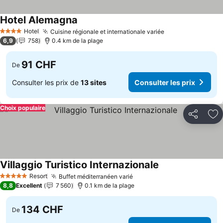
Hotel Alemagna
Hotel
Cuisine régionale et internationale variée
4 Étoiles
6,9
758
0.4 km de la plage
91 CHF
De
Consulter les prix de
13 sites
Consulter les prix
Choix populaire
Partager
Aj
Villaggio Turistico Internazionale
Resort
Buffet méditerranéen varié
5 Étoiles
8,8
Excellent
7 560
0.1 km de la plage
134 CHF
De