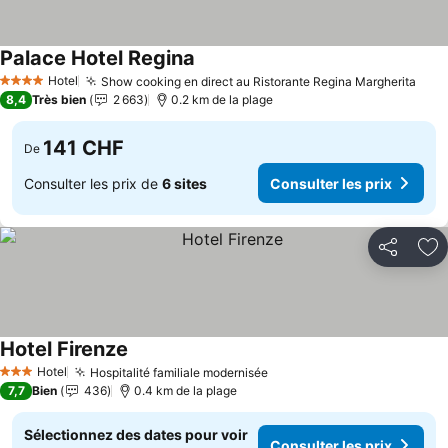
Palace Hotel Regina
Hotel
Show cooking en direct au Ristorante Regina Margherita
4 Étoiles
8,4
Très bien
2 663
0.2 km de la plage
141 CHF
De
Consulter les prix de
6 sites
Consulter les prix
Partager
Aj
Hotel Firenze
Hotel
Hospitalité familiale modernisée
3 Étoiles
7,7
Bien
436
0.4 km de la plage
Sélectionnez des dates pour voir
Consulter les prix