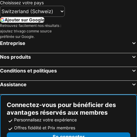
Hotel Rosa Dei Venti
Hotel Conca Verde
Choisissez votre pays
Limone sul Garda, Lombardie Hôtels
Venise, Vénétie Hôtels
All'Orologio
Hotel Soraya
Jesolo, Vénétie Hôtels
Riva del Garda, Trentin-Haut-Adige Hôtels
Hotel Santa Margherita
Ajouter sur Google
Vérone, Vénétie Hôtels
Bardolino, Vénétie Hôtels
Retrouvez facilement nos résultats :
ajoutez trivago comme source
Sirmione, Lombardie Hôtels
Caorle, Vénétie Hôtels
préférée sur Google.
Jesolo, Vénétie Hôtels
Milan, Lombardie Hôtels
Entreprise
Rome, Latium Hôtels
Rimini, Emilie-Romagne Hôtels
Nos produits
Côme, Lombardie Hôtels
Florence, Toscane Hôtels
Gênes, Ligurie Hôtels
Conditions et politiques
Assistance
Connectez-vous pour bénéficier des
avantages réservés aux membres
Personnalisez votre expérience
Offres fidélité et Prix membres
Se connecter