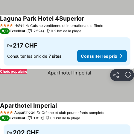
Laguna Park Hotel 4Superior
Hotel
Cuisine vénitienne et internationale raffinée
4 Étoiles
8,9
Excellent
2 524
0.2 km de la plage
217 CHF
De
Consulter les prix de
7 sites
Consulter les prix
Choix populaire
Partager
Aj
Aparthotel Imperial
Appart'hôtel
Crèche et club pour enfants complets
4 Étoiles
8,6
Excellent
1 813
0.1 km de la plage
202 CHF
De