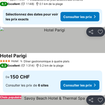
3 Étoiles
8,7
Excellent
1 148
0.1 km de la plage
Sélectionnez des dates pour voir
Consulter les prix
les prix exacts
Partager
Aj
Hotel Parigi
Hotel
Dîner gastronomique à quatre plats
4 Étoiles
9,3
Excellent
1 314
0.2 km de la plage
150 CHF
De
Consulter les prix de
6 sites
Consulter les prix
Choix populaire
Partager
Aj