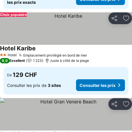
les prix exacts
Choix populaire
Partager
Aj
Hotel Karibe
Hotel
Emplacement privilégié en bord de mer
2 Étoiles
9,0
Excellent
1 223
Juste à côté de la plage
129 CHF
De
Consulter les prix de
3 sites
Consulter les prix
Partager
Aj