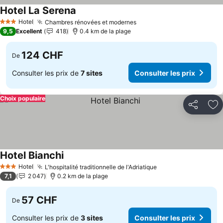
Hotel La Serena
Hotel
Chambres rénovées et modernes
3 Étoiles
9,5
Excellent
418
0.4 km de la plage
124 CHF
De
Consulter les prix de
7 sites
Consulter les prix
Choix populaire
Partager
Aj
Hotel Bianchi
Hotel
L'hospitalité traditionnelle de l'Adriatique
3 Étoiles
7,1
2 047
0.2 km de la plage
57 CHF
De
Consulter les prix de
3 sites
Consulter les prix