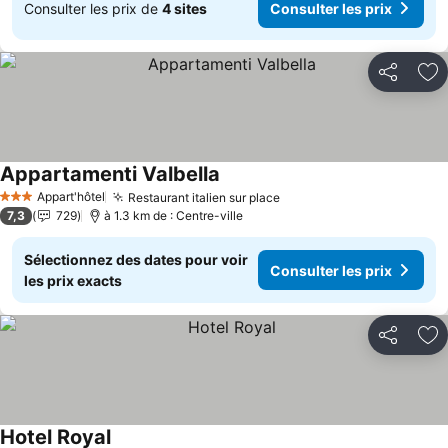
Consulter les prix de
4 sites
Consulter les prix
Partager
Aj
Appartamenti Valbella
Appart'hôtel
Restaurant italien sur place
3 Étoiles
7,3
729
à 1.3 km de : Centre-ville
Sélectionnez des dates pour voir
Consulter les prix
les prix exacts
Partager
Aj
Hotel Royal