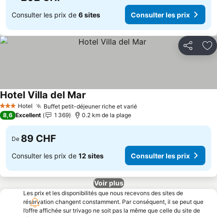
Consulter les prix de
6 sites
Consulter les prix
Partager
Aj
Hotel Villa del Mar
Hotel
Buffet petit-déjeuner riche et varié
3 Étoiles
8,6
Excellent
1 369
0.2 km de la plage
89 CHF
De
Consulter les prix de
12 sites
Consulter les prix
Voir plus
Les prix et les disponibilités que nous recevons des sites de
réservation changent constamment. Par conséquent, il se peut que
l’offre affichée sur trivago ne soit pas la même que celle du site de