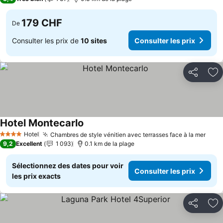
179 CHF
De
Consulter les prix de
10 sites
Consulter les prix
Partager
Aj
Hotel Montecarlo
Hotel
Chambres de style vénitien avec terrasses face à la mer
4 Étoiles
9,2
Excellent
1 093
0.1 km de la plage
Sélectionnez des dates pour voir
Consulter les prix
les prix exacts
Partager
Aj