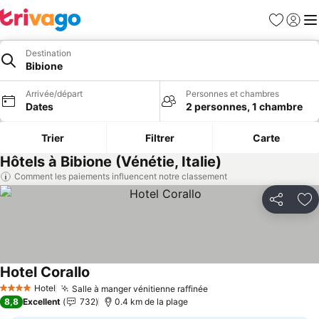
Favoris
Se con
Me
Destination
Bibione
Arrivée/départ
Personnes et chambres
Dates
2 personnes, 1 chambre
Trier
Filtrer
Carte
Hôtels à Bibione (Vénétie, Italie)
Comment les paiements influencent notre classement
Partager
Aj
Hotel Corallo
Hotel
Salle à manger vénitienne raffinée
4 Étoiles
8,8
Excellent
732
0.4 km de la plage