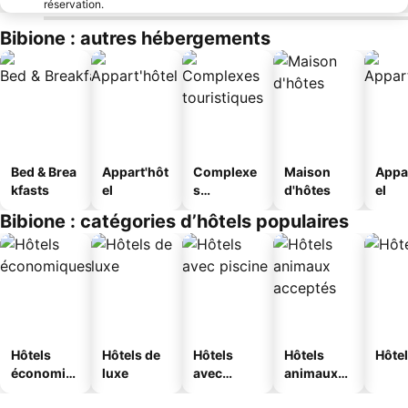
réservation.
Bibione : autres hébergements
Bed & Brea
Appart'hôt
Complexe
Maison
Appa
kfasts
el
s
d'hôtes
el
touristique
Bibione : catégories d’hôtels populaires
s
Hôtels
Hôtels de
Hôtels
Hôtels
Hôtel
économiq
luxe
avec
animaux
ues
piscine
acceptés