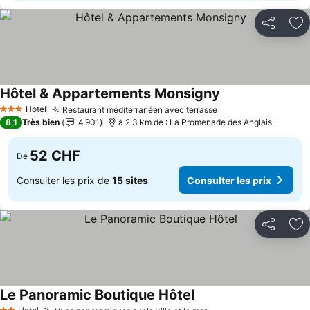
Partager
Aj
Hôtel & Appartements Monsigny
Hotel
Restaurant méditerranéen avec terrasse
3 Étoiles
8,1
Très bien
4 901
à 2.3 km de : La Promenade des Anglais
52 CHF
De
Consulter les prix de
15 sites
Consulter les prix
Partager
Aj
Le Panoramic Boutique Hôtel