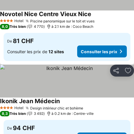
Novotel Nice Centre Vieux Nice
Hotel
Piscine panoramique sur le toit et vues
4 Étoiles
8,0
Très bien
4 770
à 2.1 km de : Coco Beach
81 CHF
De
Consulter les prix de
12 sites
Consulter les prix
Partager
Aj
Ikonik Jean Médecin
Hotel
Design intérieur chic et bohème
4 Étoiles
8,3
Très bien
3 492
à 0.2 km de : Centre-ville
94 CHF
De