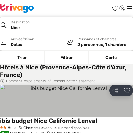
Favoris
Se con
Me
Destination
Nice
Arrivée/départ
Personnes et chambres
Dates
2 personnes, 1 chambre
Trier
Filtrer
Carte
Hôtels à Nice (Provence-Alpes-Côte d'Azur,
France)
Comment les paiements influencent notre classement
Partager
Aj
ibis budget Nice Californie Lenval
Hotel
Chambres avec vue sur mer disponibles
2 Étoiles