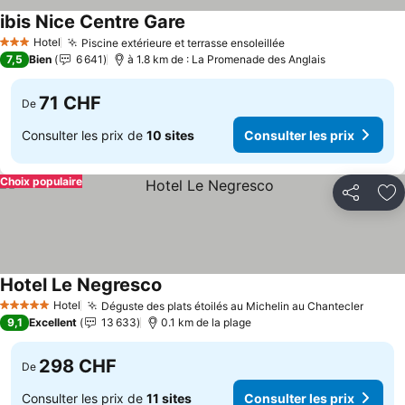
ibis Nice Centre Gare
Hotel
Piscine extérieure et terrasse ensoleillée
3 Étoiles
7,5
Bien
6 641
à 1.8 km de : La Promenade des Anglais
71 CHF
De
Consulter les prix de
10 sites
Consulter les prix
Choix populaire
Partager
Aj
Hotel Le Negresco
Hotel
Déguste des plats étoilés au Michelin au Chantecler
5 Étoiles
9,1
Excellent
13 633
0.1 km de la plage
298 CHF
De
Consulter les prix de
11 sites
Consulter les prix