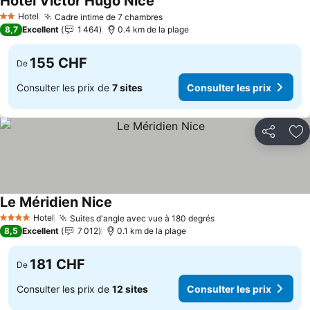
Hotel Victor Hugo Nice
Hotel
Cadre intime de 7 chambres
2 Étoiles
8,7
Excellent
1 464
0.4 km de la plage
155 CHF
De
Consulter les prix de
7 sites
Consulter les prix
Partager
Aj
Le Méridien Nice
Hotel
Suites d'angle avec vue à 180 degrés
4 Étoiles
8,5
Excellent
7 012
0.1 km de la plage
181 CHF
De
Consulter les prix de
12 sites
Consulter les prix