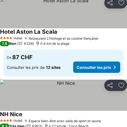
Partager
Aj
Hotel Aston La Scala
Hotel
Restaurant L'Horloge et sa cuisine française
4 Étoiles
7,8
Bien
9 236
0.4 km de la plage
87 CHF
De
Consulter les prix de
12 sites
Consulter les prix
Partager
Aj
NH Nice
Hotel
Espace bien-être avec salle de sport et sauna
4 Étoiles
8,3
Très bien
6 903
à 2.1 km de : Coco Beach