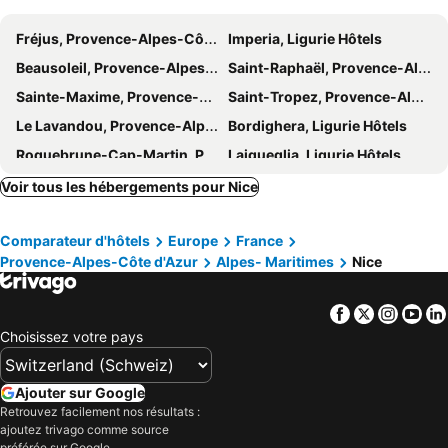
Nice Jazz Festival
Foire de Nice
Hôtel du Petit Louvre
Hôtel Saint Georges
Fréjus, Provence-Alpes-Côte d'Azur Hôtels
Imperia, Ligurie Hôtels
Festival International du Cirque de Monte-Carlo
Le port de Fontvieille
Notre Dame Hotel - Self Check-in
Best Western Plus Nice Cosy Hotel
Beausoleil, Provence-Alpes-Côte d'Azur Hôtels
Saint-Raphaël, Provence-Alpes-Côte d'Azur Hôtels
Sanremo Music Festival
Plage publique du Voilier
Hotel Saint Gothard
Ikonik Jean Médecin
Sainte-Maxime, Provence-Alpes-Côte d'Azur Hôtels
Saint-Tropez, Provence-Alpes-Côte d'Azur Hôtels
La Rousse - Saint-Roman
Fontonne
Ikonik Jean Médecin
Hotel 66 Nice
Le Lavandou, Provence-Alpes-Côte d'Azur Hôtels
Bordighera, Ligurie Hôtels
Plage du Centenaire
Cap du Dramont
ESPERANCE HOTEL
Hôtel Bristol
Roquebrune-Cap-Martin, Provence-Alpes-Côte d'Azur Hôtels
Laigueglia, Ligurie Hôtels
Trocadero
Olma
Juan-les-Pins, Provence-Alpes-Côte d'Azur Hôtels
Albenga, Ligurie Hôtels
Voir tous les hébergements pour Nice
Hôtel Normandie
ibis Nice Centre Notre Dame
Éze, Provence-Alpes-Côte d'Azur Hôtels
Cap d'Ail, Provence-Alpes-Côte d'Azur Hôtels
Hotel khla
ibis budget Nice Palais Nikaia
Comparateur d'hôtels
Europe
France
Mandelieu-la-Napoule, Provence-Alpes-Côte d'Azur Hôtels
Vintimille, Ligurie Hôtels
Maison Durante
Mercure Nice Marché Aux Fleurs
Provence-Alpes-Côte d'Azur
Alpes- Maritimes
Nice
Grimaud, Provence-Alpes-Côte d'Azur Hôtels
Saint-Laurent-du-Var, Provence-Alpes-Côte d'Azur Hôtels
Hotel des Dames
Homelivia Av Jean Médecin
Port-Grimaud, Provence-Alpes-Côte d'Azur Hôtels
Santo Stefano al Mare, Ligurie Hôtels
Best Western Premier Hotel Roosevelt
ibis Nice Centre Gare
Facebook
Twitter
Insta
Yo
Marseille, Provence-Alpes-Côte d'Azur Hôtels
Cannes, Provence-Alpes-Côte d'Azur Hôtels
Choisissez votre pays
Hotel de France, un hotel AMMI
CondoNice
Antibes, Provence-Alpes-Côte d'Azur Hôtels
Aix-en-Provence, Provence-Alpes-Côte d'Azur Hôtels
Hôtel Locarno Nice
Hotel-Restaurant Isidore Nice Ouest
Paris, Île-de-France Hôtels
Colmar, Alsace Hôtels
Ajouter sur Google
Retrouvez facilement nos résultats :
Strasbourg, Alsace Hôtels
Annecy, Auvergne-Rhône-Alpes Hôtels
ajoutez trivago comme source
Lyon, Auvergne-Rhône-Alpes Hôtels
Chamonix-Mont-Blanc, Auvergne-Rhône-Alpes Hôtels
préférée sur Google.