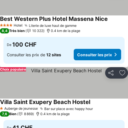
Best Western Plus Hotel Massena Nice
Hotel
Literie de luxe haut de gamme
4 Étoiles
8,4
Très bien
10 322
0.4 km de la plage
100 CHF
De
Consulter les prix de
12 sites
Consulter les prix
Choix populaire
Partager
Aj
Villa Saint Exupery Beach Hostel
Auberge de jeunesse
Bar sur place avec happy hour
1 Étoiles
7,6
Bien
8 869
0.4 km de la plage
41 CHF
De