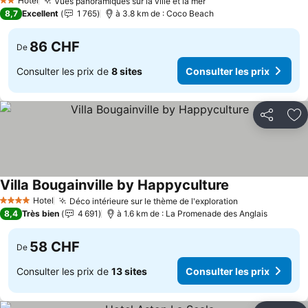
Hotel
Vues panoramiques sur la ville et la mer
2 Étoiles
8,7
Excellent
1 765
à 3.8 km de : Coco Beach
86 CHF
De
Consulter les prix de
8 sites
Consulter les prix
Partager
Aj
Villa Bougainville by Happyculture
Hotel
Déco intérieure sur le thème de l'exploration
4 Étoiles
8,4
Très bien
4 691
à 1.6 km de : La Promenade des Anglais
58 CHF
De
Consulter les prix de
13 sites
Consulter les prix