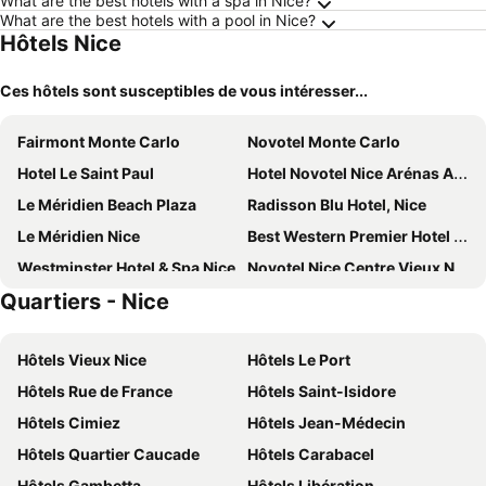
What are the best hotels with a spa in Nice?
What are the best hotels with a pool in Nice?
Hôtels Nice
Ces hôtels sont susceptibles de vous intéresser...
Fairmont Monte Carlo
Novotel Monte Carlo
Hotel Le Saint Paul
Hotel Novotel Nice Arénas Aéroport
Le Méridien Beach Plaza
Radisson Blu Hotel, Nice
Le Méridien Nice
Best Western Premier Hotel Prince De Galles
Westminster Hotel & Spa Nice
Novotel Nice Centre Vieux Nice
Quartiers - Nice
Hotel Paganini
Columbus Hotel Monte-Carlo, Curio Collection by Hilton
Royal Antibes - Luxury Hotel, Résidence, Beach & Spa
Hôtel 3* Le Royal - Vacances Bleues
Hôtels Vieux Nice
Hôtels Le Port
Sheraton Nice
Hôtel & Appartements Monsigny
Hôtels Rue de France
Hôtels Saint-Isidore
Riviera Marriott Hotel La Porte de Monaco
ibis budget Nice Californie Lenval
Hôtels Cimiez
Hôtels Jean-Médecin
Monte-Carlo Bay Hotel & Resort
Hôtel Riva Art & Spa
Hôtels Quartier Caucade
Hôtels Carabacel
Hotel Les Terrasses D'Eze
Ibis Roquebrune Cap Martin
Hôtels Gambetta
Hôtels Libération