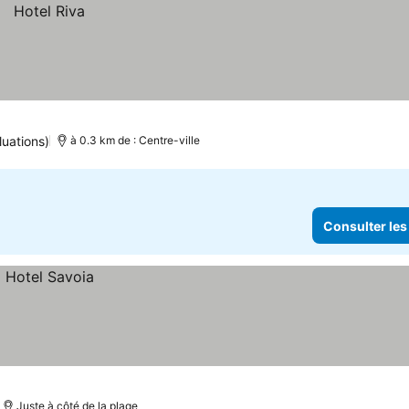
luations)
à 0.3 km de : Centre-ville
Consulter les
Juste à côté de la plage