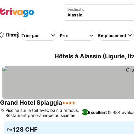
Destination
Filtres
Trier par
Prix
Emplacement
Hôtels à Alassio (Ligurie, Ita
Grand Hotel Spiaggia
4 Étoiles
Piscine sur le toit avec bain à remous,
Excellent
(2 984 évalua
8,6
Restaurant panoramique au sixième
étage
128 CHF
De