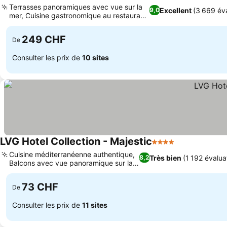
Terrasses panoramiques avec vue sur la
Excellent
(3 669 éva
9,0
mer, Cuisine gastronomique au restaurant
Gazebo
249 CHF
De
Consulter les prix de
10 sites
LVG Hotel Collection - Majestic
4 Étoiles
Cuisine méditerranéenne authentique,
Très bien
(1 192 évalua
8,2
Balcons avec vue panoramique sur la
mer
73 CHF
De
Consulter les prix de
11 sites