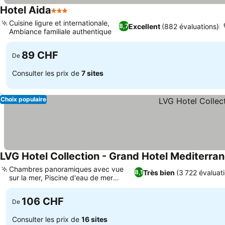
Hotel Aida
3 Étoiles
Cuisine ligure et internationale,
Excellent
(882 évaluations)
8,7
Ambiance familiale authentique
89 CHF
De
Consulter les prix de
7 sites
Choix populaire
LVG Hotel Collection - Grand Hotel Mediterra
Chambres panoramiques avec vue
Très bien
(3 722 évaluat
8,1
sur la mer, Piscine d'eau de mer
chauffée
106 CHF
De
Consulter les prix de
16 sites