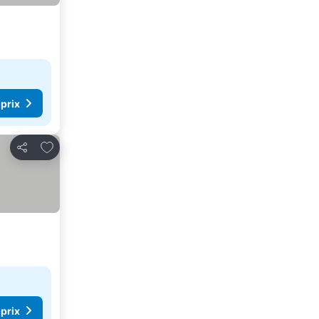
 prix
Ajouter à mes favoris
Partager
 prix