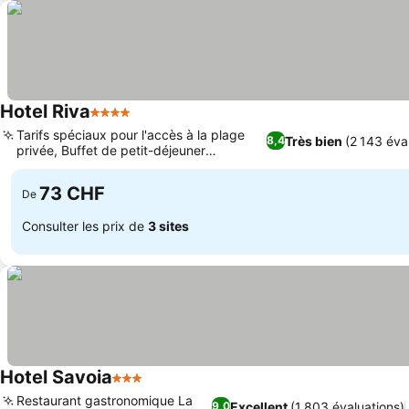
Hotel Riva
4 Étoiles
Tarifs spéciaux pour l'accès à la plage
Très bien
(2 143 éva
8,4
privée, Buffet de petit-déjeuner
international varié
73 CHF
De
Consulter les prix de
3 sites
Hotel Savoia
3 Étoiles
Restaurant gastronomique La
Excellent
(1 803 évaluations)
9,0