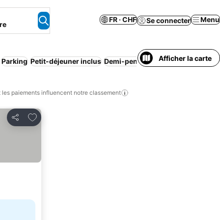
FR · CHF
Menu
Se connecter
re
Afficher la carte
Parking
Petit-déjeuner inclus
Demi-pension
Pension complète
les paiements influencent notre classement
Ajouter à mes favoris
Partager