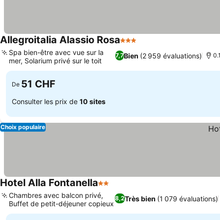
Allegroitalia Alassio Rosa
3 Étoiles
Spa bien-être avec vue sur la
Bien
(2 959 évaluations)
7,7
0.
mer, Solarium privé sur le toit
51 CHF
De
Consulter les prix de
10 sites
Choix populaire
Hotel Alla Fontanella
2 Étoiles
Chambres avec balcon privé,
Très bien
(1 079 évaluations)
8,2
Buffet de petit-déjeuner copieux