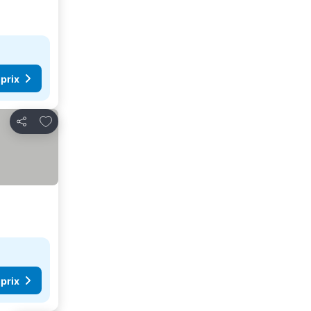
 prix
Ajouter à mes favoris
Partager
 prix