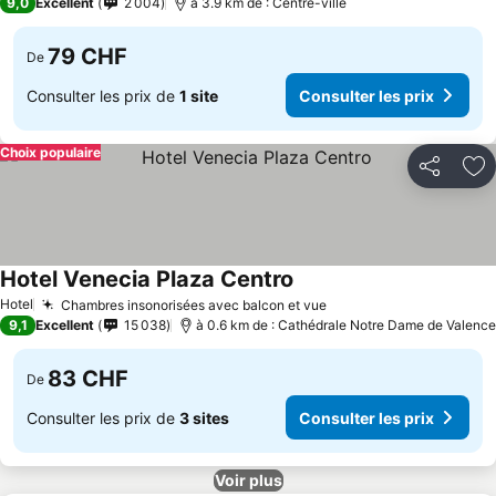
9,0
Excellent
2 004
à 3.9 km de : Centre-ville
79 CHF
De
Consulter les prix de
1 site
Consulter les prix
Choix populaire
Partager
Aj
Hotel Venecia Plaza Centro
Hotel
Chambres insonorisées avec balcon et vue
9,1
Excellent
15 038
à 0.6 km de : Cathédrale Notre Dame de Valence
83 CHF
De
Consulter les prix de
3 sites
Consulter les prix
Voir plus