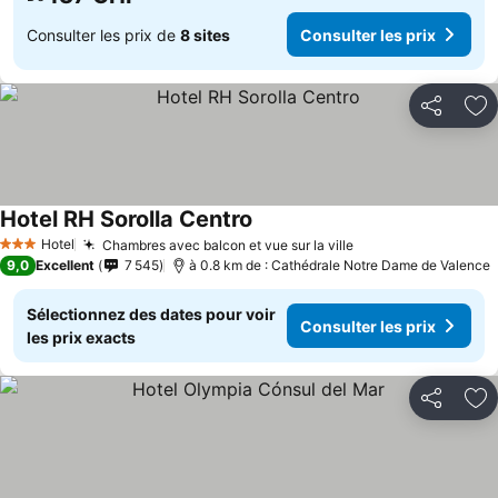
Consulter les prix de
8 sites
Consulter les prix
Partager
Aj
Hotel RH Sorolla Centro
Hotel
Chambres avec balcon et vue sur la ville
3 Étoiles
9,0
Excellent
7 545
à 0.8 km de : Cathédrale Notre Dame de Valence
Sélectionnez des dates pour voir
Consulter les prix
les prix exacts
Partager
Aj