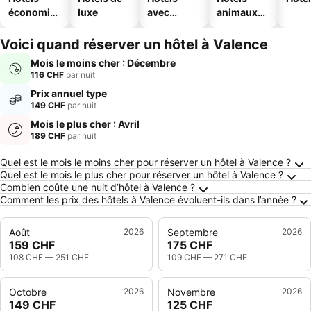
économiq
luxe
avec
animaux
ues
piscine
acceptés
Voici quand réserver un hôtel à Valence
Mois le moins cher : Décembre
116 CHF
par nuit
Prix annuel type
149 CHF
par nuit
Mois le plus cher : Avril
189 CHF
par nuit
Frequently Asked Questions about Valence
Quel est le mois le moins cher pour réserver un hôtel à Valence ?
Quel est le mois le plus cher pour réserver un hôtel à Valence ?
Combien coûte une nuit d’hôtel à Valence ?
Comment les prix des hôtels à Valence évoluent-ils dans l’année ?
Août
2026
Septembre
2026
159 CHF
175 CHF
108 CHF
—
251 CHF
109 CHF
—
271 CHF
Octobre
2026
Novembre
2026
149 CHF
125 CHF