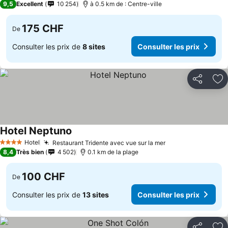
9,5
Excellent
10 254
à 0.5 km de : Centre-ville
175 CHF
De
Consulter les prix de
8 sites
Consulter les prix
Partager
Aj
Hotel Neptuno
Hotel
Restaurant Tridente avec vue sur la mer
4 Étoiles
8,4
Très bien
4 502
0.1 km de la plage
100 CHF
De
Consulter les prix de
13 sites
Consulter les prix