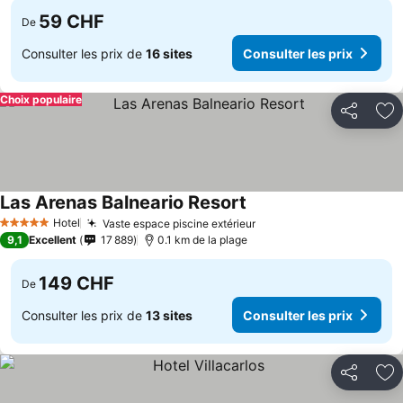
59 CHF
De
Consulter les prix de
16 sites
Consulter les prix
Choix populaire
Partager
Aj
Las Arenas Balneario Resort
Hotel
Vaste espace piscine extérieur
5 Étoiles
9,1
Excellent
17 889
0.1 km de la plage
149 CHF
De
Consulter les prix de
13 sites
Consulter les prix
Partager
Aj