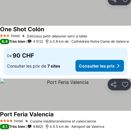
Partager
Aj
One Shot Colón
Hotel
Délicieux petit-déjeuner servi à table
3 Étoiles
8,4
Très bien
4 512
à 0.8 km de : Cathédrale Notre Dame de Valence
90 CHF
De
Consulter les prix de
7 sites
Consulter les prix
Partager
Aj
Port Feria Valencia
Hotel
Cuisine méditerranéenne et valencienne
4 Étoiles
8,1
Très bien
9 862
à 4.5 km de : Aéroport de Valence