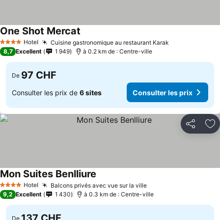
One Shot Mercat
Hotel
Cuisine gastronomique au restaurant Karak
4 Étoiles
8,7
Excellent
1 949
à 0.2 km de : Centre-ville
97 CHF
De
Consulter les prix de
6 sites
Consulter les prix
Partager
Aj
Mon Suites Benlliure
Hotel
Balcons privés avec vue sur la ville
4 Étoiles
9,2
Excellent
1 430
à 0.3 km de : Centre-ville
137 CHF
De