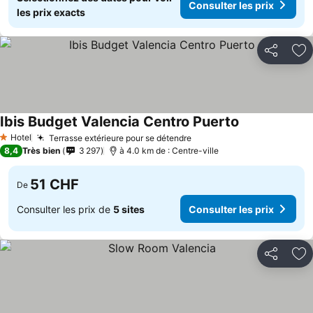
Consulter les prix
les prix exacts
Partager
Aj
Ibis Budget Valencia Centro Puerto
Hotel
Terrasse extérieure pour se détendre
1 Étoiles
8,4
Très bien
3 297
à 4.0 km de : Centre-ville
51 CHF
De
Consulter les prix de
5 sites
Consulter les prix
Partager
Aj