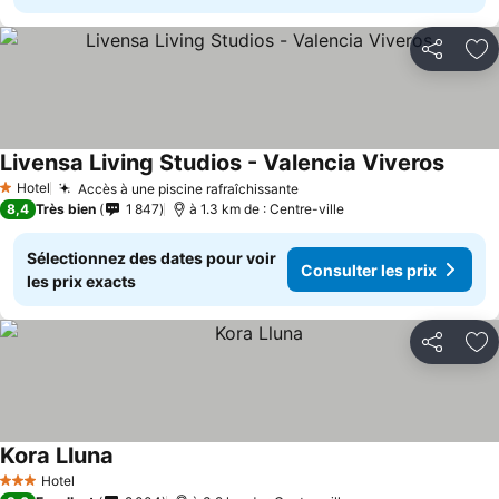
Partager
Aj
Livensa Living Studios - Valencia Viveros
Hotel
Accès à une piscine rafraîchissante
1 Étoiles
8,4
Très bien
1 847
à 1.3 km de : Centre-ville
Sélectionnez des dates pour voir
Consulter les prix
les prix exacts
Partager
Aj
Kora Lluna
Hotel
3 Étoiles