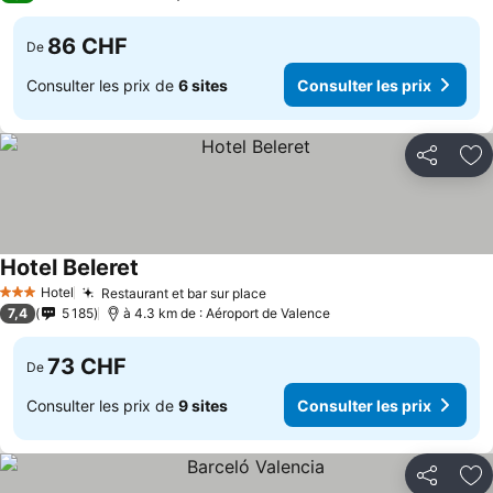
86 CHF
De
Consulter les prix de
6 sites
Consulter les prix
Partager
Aj
Hotel Beleret
Hotel
Restaurant et bar sur place
3 Étoiles
7,4
5 185
à 4.3 km de : Aéroport de Valence
73 CHF
De
Consulter les prix de
9 sites
Consulter les prix
Partager
Aj