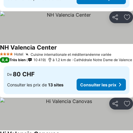
Partager
Aj
NH Valencia Center
Hotel
Cuisine internationale et méditerranéenne variée
4 Étoiles
8,4
Très bien
10 419
à 1.2 km de : Cathédrale Notre Dame de Valence
80 CHF
De
Consulter les prix de
13 sites
Consulter les prix
Partager
Aj