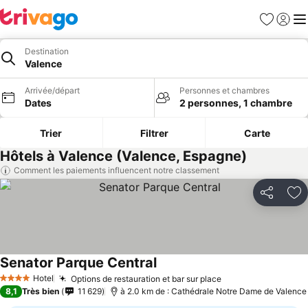
Favoris
Se con
Me
Destination
Valence
Arrivée/départ
Personnes et chambres
Dates
2 personnes, 1 chambre
Trier
Filtrer
Carte
Hôtels à Valence (Valence, Espagne)
Comment les paiements influencent notre classement
Partager
Aj
Senator Parque Central
Hotel
Options de restauration et bar sur place
4 Étoiles
8,1
Très bien
11 629
à 2.0 km de : Cathédrale Notre Dame de Valence