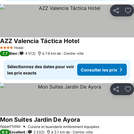
Partager
Aj
AZZ Valencia Táctica Hotel
Hotel
4 Étoiles
7,7
Bien
4 512
à 7.6 km de : Centre-ville
Sélectionnez des dates pour voir
Consulter les prix
les prix exacts
Partager
Aj
Mon Suites Jardin De Ayora
Appart'hôtel
Cuisine et buanderie entièrement équipées
9,5
Excellent
2 332
à 3.1 km de : Centre-ville