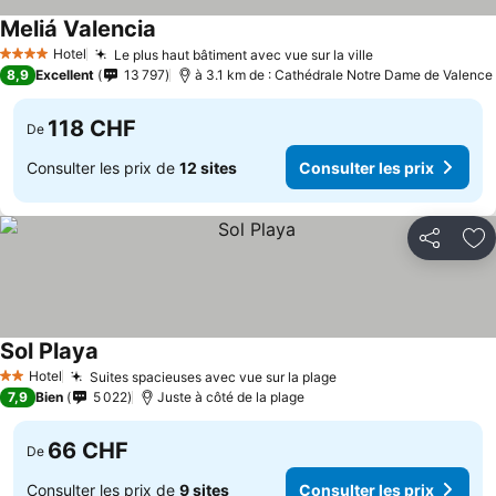
Meliá Valencia
Hotel
Le plus haut bâtiment avec vue sur la ville
4 Étoiles
8,9
Excellent
13 797
à 3.1 km de : Cathédrale Notre Dame de Valence
118 CHF
De
Consulter les prix de
12 sites
Consulter les prix
Partager
Aj
Sol Playa
Hotel
Suites spacieuses avec vue sur la plage
2 Étoiles
7,9
Bien
5 022
Juste à côté de la plage
66 CHF
De
Consulter les prix de
9 sites
Consulter les prix