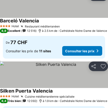
Barceló Valencia
Hotel
Restaurant méditerranéen
4 Étoiles
8,8
Excellent
12 516
à 2.5 km de : Cathédrale Notre Dame de Valence
77 CHF
De
Consulter les prix de
11 sites
Consulter les prix
Partager
Aj
Silken Puerta Valencia
Hotel
Cuisine méditerranéenne spécialisée
4 Étoiles
8,4
Très bien
12 092
à 1.9 km de : Cathédrale Notre Dame de Valence