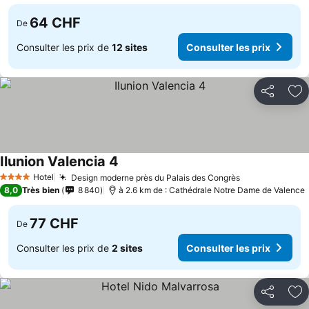
64 CHF
De
Consulter les prix de
12 sites
Consulter les prix
Partager
Aj
Ilunion Valencia 4
Hotel
Design moderne près du Palais des Congrès
4 Étoiles
8,0
Très bien
8 840
à 2.6 km de : Cathédrale Notre Dame de Valence
77 CHF
De
Consulter les prix de
2 sites
Consulter les prix
Partager
Aj