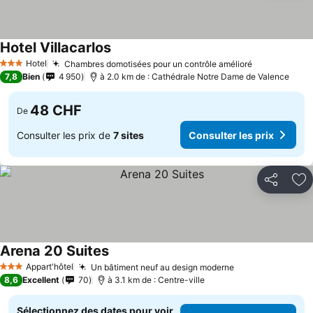
Hotel Villacarlos
Hotel
Chambres domotisées pour un contrôle amélioré
3 Étoiles
7,8
Bien
4 950
à 2.0 km de : Cathédrale Notre Dame de Valence
48 CHF
De
Consulter les prix de
7 sites
Consulter les prix
Partager
Aj
Arena 20 Suites
Appart'hôtel
Un bâtiment neuf au design moderne
3 Étoiles
8,6
Excellent
70
à 3.1 km de : Centre-ville
Sélectionnez des dates pour voir