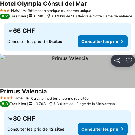
Hotel Olympia Cónsul del Mar
Hotel
Bâtiment historique au charme unique
3 Étoiles
8,2
Très bien
6 280
à 1.9 km de : Cathédrale Notre Dame de Valence
66 CHF
De
Consulter les prix de
9 sites
Consulter les prix
Partager
Aj
Primus Valencia
Hotel
Cuisine méditerranéenne revisitée
4 Étoiles
8,3
Très bien
10 708
à 3.0 km de : Plage de la Malvarrosa
80 CHF
De
Consulter les prix de
12 sites
Consulter les prix