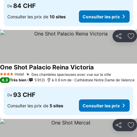
84 CHF
De
Consulter les prix de
10 sites
Consulter les prix
Partager
Aj
One Shot Palacio Reina Victoria
Hotel
Des chambres spacieuses avec vue sur la ville
4 Étoiles
8,3
Très bien
5 912
à 0.6 km de : Cathédrale Notre Dame de Valence
93 CHF
De
Consulter les prix de
5 sites
Consulter les prix
Partager
Aj