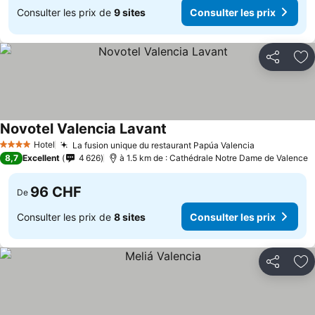
Consulter les prix de
9 sites
Consulter les prix
Partager
Aj
Novotel Valencia Lavant
Hotel
La fusion unique du restaurant Papúa Valencia
4 Étoiles
8,7
Excellent
4 626
à 1.5 km de : Cathédrale Notre Dame de Valence
96 CHF
De
Consulter les prix de
8 sites
Consulter les prix
Partager
Aj