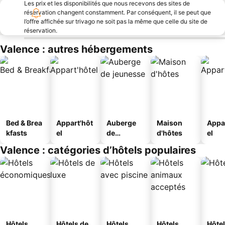
Les prix et les disponibilités que nous recevons des sites de
réservation changent constamment. Par conséquent, il se peut que
l’offre affichée sur trivago ne soit pas la même que celle du site de
réservation.
Valence : autres hébergements
Bed & Brea
Appart'hôt
Auberge
Maison
Appa
kfasts
el
de
d'hôtes
el
jeunesse
Valence : catégories d’hôtels populaires
Hôtels
Hôtels de
Hôtels
Hôtels
Hôtel