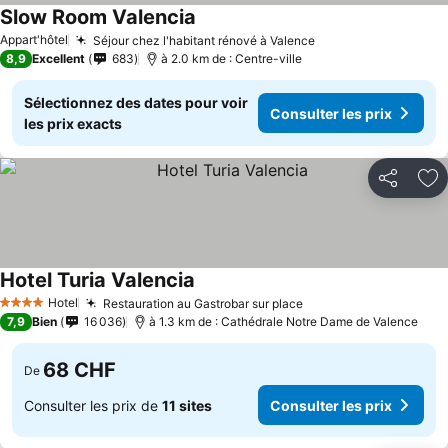
Slow Room Valencia
Appart'hôtel
Séjour chez l'habitant rénové à Valence
8,9
Excellent
683
à 2.0 km de : Centre-ville
Sélectionnez des dates pour voir
Consulter les prix
les prix exacts
Partager
Aj
Hotel Turia Valencia
Hotel
Restauration au Gastrobar sur place
4 Étoiles
7,9
Bien
16 036
à 1.3 km de : Cathédrale Notre Dame de Valence
68 CHF
De
Consulter les prix de
11 sites
Consulter les prix