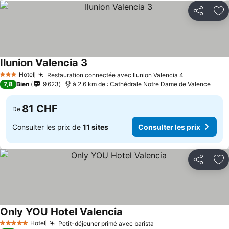
Partager
Aj
Ilunion Valencia 3
Hotel
Restauration connectée avec Ilunion Valencia 4
3 Étoiles
7,8
Bien
9 623
à 2.6 km de : Cathédrale Notre Dame de Valence
81 CHF
De
Consulter les prix de
11 sites
Consulter les prix
Partager
Aj
Only YOU Hotel Valencia
Hotel
Petit-déjeuner primé avec barista
5 Étoiles