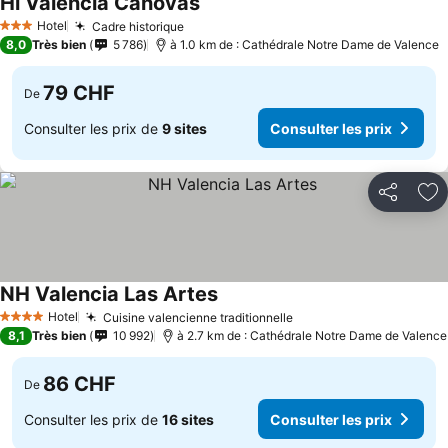
Hi Valencia Canovas
Hotel
Cadre historique
3 Étoiles
8,0
Très bien
5 786
à 1.0 km de : Cathédrale Notre Dame de Valence
79 CHF
De
Consulter les prix de
9 sites
Consulter les prix
Partager
Aj
NH Valencia Las Artes
Hotel
Cuisine valencienne traditionnelle
4 Étoiles
8,1
Très bien
10 992
à 2.7 km de : Cathédrale Notre Dame de Valence
86 CHF
De
Consulter les prix de
16 sites
Consulter les prix