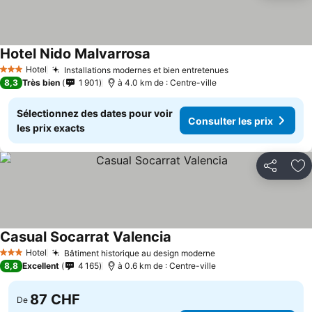
Hotel Nido Malvarrosa
Hotel
Installations modernes et bien entretenues
3 Étoiles
8,3
Très bien
1 901
à 4.0 km de : Centre-ville
Sélectionnez des dates pour voir
Consulter les prix
les prix exacts
Partager
Aj
Casual Socarrat Valencia
Hotel
Bâtiment historique au design moderne
3 Étoiles
8,8
Excellent
4 165
à 0.6 km de : Centre-ville
87 CHF
De