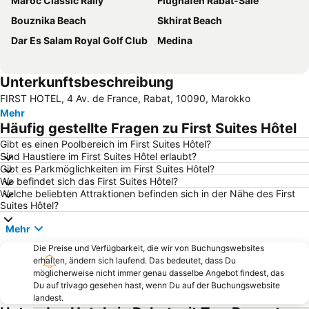
Maroc Classic Rally
Flughafen Rabat-Salé
Bouznika Beach
Skhirat Beach
Dar Es Salam Royal Golf Club
Medina
Unterkunftsbeschreibung
FIRST HOTEL, 4 Av. de France, Rabat, 10090, Marokko
Mehr
Häufig gestellte Fragen zu First Suites Hôtel
Gibt es einen Poolbereich im First Suites Hôtel?
Sind Haustiere im First Suites Hôtel erlaubt?
Gibt es Parkmöglichkeiten im First Suites Hôtel?
Wo befindet sich das First Suites Hôtel?
Welche beliebten Attraktionen befinden sich in der Nähe des First
Suites Hôtel?
Mehr
Die Preise und Verfügbarkeit, die wir von Buchungswebsites
erhalten, ändern sich laufend. Das bedeutet, dass Du
möglicherweise nicht immer genau dasselbe Angebot findest, das
Du auf trivago gesehen hast, wenn Du auf der Buchungswebsite
landest.