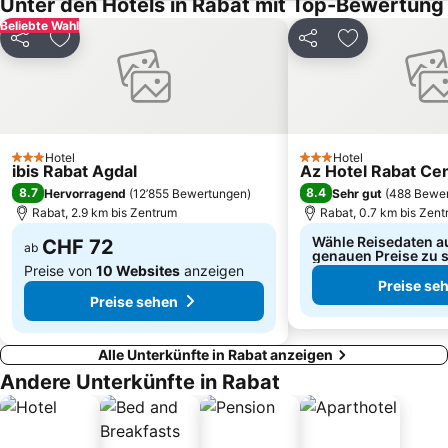
Unter den Hotels in Rabat mit Top-Bewertung
Beliebte Wahl
Teilen
Zu Favoriten hinzufügen
Teilen
Zu Favoriten
Hotel
Hotel
3 Sterne
3 Sterne
ibis Rabat Agdal
Az Hotel Rabat Ce
8.7
8.4
Hervorragend
(
12’855 Bewertungen
)
Sehr gut
(
488 Bewe
Rabat, 2.9 km bis Zentrum
Rabat, 0.7 km bis Zen
Wähle Reisedaten a
CHF 72
ab
genauen Preise zu 
Preise von
10 Websites
anzeigen
Preise se
Preise sehen
Alle Unterkünfte in Rabat anzeigen
Andere Unterkünfte in Rabat