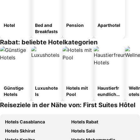
Hotel
Bed and
Pension
Aparthotel
Breakfasts
Rabat: beliebte Hotelkategorien
Günstige
Luxushote
Hotels mit
Haustierfr
Well
Hotels
ls
Pool
eundliche
otels
Hotels
Reiseziele in der Nähe von: First Suites Hôtel
Hotels Casablanca
Hotels Rabat
Hotels Skhirat
Hotels Salé
Hotels Kenitra
Hotels Mohammedia