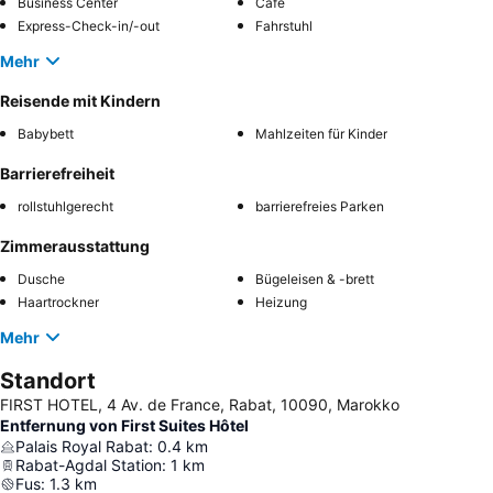
Business Center
Café
Express-Check-in/-out
Fahrstuhl
Mehr
Reisende mit Kindern
Babybett
Mahlzeiten für Kinder
Barrierefreiheit
rollstuhlgerecht
barrierefreies Parken
Zimmerausstattung
Dusche
Bügeleisen & -brett
Haartrockner
Heizung
Mehr
Standort
FIRST HOTEL, 4 Av. de France, Rabat, 10090, Marokko
Entfernung von First Suites Hôtel
Palais Royal Rabat
:
0.4
km
Rabat-Agdal Station
:
1
km
Fus
:
1.3
km