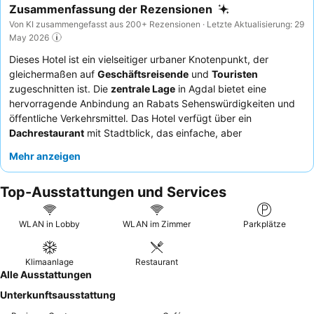
Zusammenfassung der Rezensionen
Von KI zusammengefasst aus 200+ Rezensionen · Letzte Aktualisierung: 29
May 2026
Dieses Hotel ist ein vielseitiger urbaner Knotenpunkt, der
gleichermaßen auf
Geschäftsreisende
und
Touristen
zugeschnitten ist. Die
zentrale Lage
in Agdal bietet eine
hervorragende Anbindung an Rabats Sehenswürdigkeiten und
öffentliche Verkehrsmittel. Das Hotel verfügt über ein
Dachrestaurant
mit Stadtblick, das einfache, aber
schmackhafte Gerichte serviert. Die Gäste loben durchweg das
Mehr anzeigen
Rezeptionsteam
für seine Hilfsbereitschaft und Professionalität.
Für einen ruhigeren Aufenthalt empfiehlt es sich, ein Zimmer
Top-Ausstattungen und Services
abseits der Straße anzufragen.
WLAN in Lobby
WLAN im Zimmer
Parkplätze
Klimaanlage
Restaurant
Alle Ausstattungen
Unterkunftsausstattung