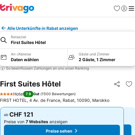
Favoriten
Einlog
Me
Alle Unterkünfte in Rabat anzeigen
Reiseziel
First Suites Hôtel
An-/Abreise
Gäste und Zimmer
Daten wählen
2 Gäste, 1 Zimmer
So beeinflussen Zahlungen an uns unser Ranking
First Suites Hôtel
Teilen
Zu
Hotel
7.9
Gut
(
1’000 Bewertungen
)
4 Sterne
FIRST HOTEL, 4 Av. de France, Rabat, 10090, Marokko
CHF 121
CHF 121
ab
ab
Preise von
7 Websites
anzeigen
Preise von
7 Websites
anzeigen
Preise sehen
Preise sehen