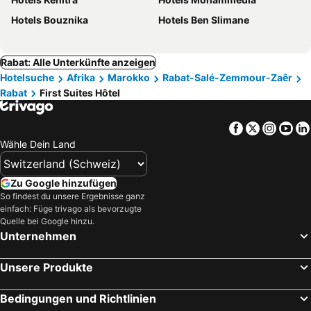
Hotels Bouznika
Hotels Ben Slimane
Rabat: Alle Unterkünfte anzeigen
Hotelsuche
Afrika
Marokko
Rabat-Salé-Zemmour-Zaêr
Rabat
First Suites Hôtel
Facebook
Twitter
Insta
Yo
Wähle Dein Land
Zu Google hinzufügen
So findest du unsere Ergebnisse ganz
einfach: Füge trivago als bevorzugte
Quelle bei Google hinzu.
Unternehmen
Unsere Produkte
Bedingungen und Richtlinien