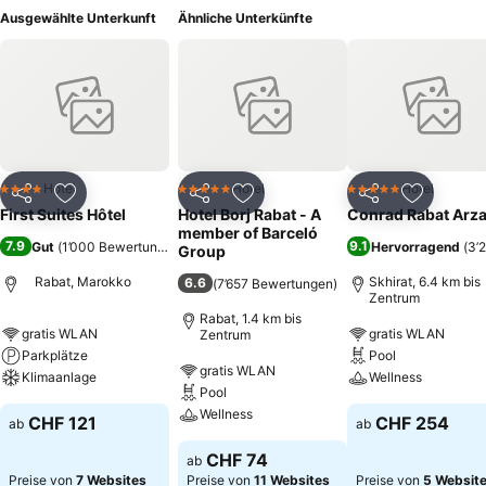
Ausgewählte Unterkunft
Ähnliche Unterkünfte
Hotel
Hotel
Hotel
4 Sterne
5 Sterne
5 Sterne
Teilen
Zu Favoriten hinzufügen
Teilen
Zu Favoriten hinzufügen
Teilen
Zu Favor
First Suites Hôtel
Hotel Borj Rabat - A
Conrad Rabat Arz
member of Barceló
7.9
9.1
Gut
(
1’000 Bewertungen
)
Hervorragend
(
3’
Group
Rabat, Marokko
Skhirat, 6.4 km bis
6.6
(
7’657 Bewertungen
)
Zentrum
Rabat, 1.4 km bis
gratis WLAN
gratis WLAN
Zentrum
Parkplätze
Pool
gratis WLAN
Klimaanlage
Wellness
Pool
Wellness
CHF 121
CHF 254
ab
ab
CHF 74
ab
Preise von
7 Websites
Preise von
11 Websites
Preise von
5 Websit