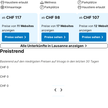
Haustiere erlaubt
Wellness
Parkplätze
Klimaanlage
Parkplätze
Haustiere erlaubt
CHF 117
CHF 98
CHF 107
ab
ab
ab
Preise von
11 Websites
Preise von
17 Websites
Preise von
12 Websi
anzeigen
anzeigen
anzeigen
Preise sehen
Preise sehen
Preise sehen
Alle Unterkünfte in Lausanne anzeigen
Preistrend
Basierend auf den niedrigsten Preisen auf trivago in den letzten 30 Tagen
CHF 0
CHF 0
CHF 0