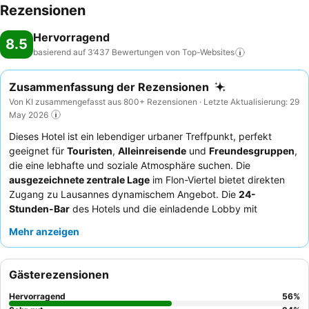
Rezensionen
Hervorragend
8.5
basierend auf 3’437 Bewertungen von
Top-Websites
Zusammenfassung der Rezensionen
Von KI zusammengefasst aus 800+ Rezensionen · Letzte Aktualisierung: 29
May 2026
Dieses Hotel ist ein lebendiger urbaner Treffpunkt, perfekt
geeignet für
Touristen
,
Alleinreisende
und
Freundesgruppen
,
die eine lebhafte und soziale Atmosphäre suchen. Die
ausgezeichnete zentrale Lage
im Flon-Viertel bietet direkten
Zugang zu Lausannes dynamischem Angebot. Die
24-
Stunden-Bar
des Hotels und die einladende Lobby mit
Brettspielen und Tischfußball dienen als zentraler Ort für
Mehr anzeigen
Entspannung und Interaktion. Gäste loben immer wieder das
außergewöhnlich herzliche und hilfsbereite Personal
und das
vielfältige
Frühstücksbuffet
. Für ein wirklich lokales Erlebnis
Gästerezensionen
nutzen Sie den kostenlosen Fahrschein für die öffentlichen
Verkehrsmittel und erkunden Sie die Stadt ganz bequem.
Hervorragend
56
%