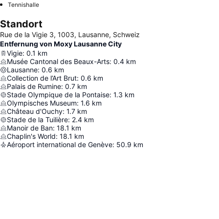
Tennishalle
Standort
Rue de la Vigie 3, 1003, Lausanne, Schweiz
Entfernung von Moxy Lausanne City
Vigie
:
0.1
km
Musée Cantonal des Beaux-Arts
:
0.4
km
Lausanne
:
0.6
km
Collection de l’Art Brut
:
0.6
km
Palais de Rumine
:
0.7
km
Stade Olympique de la Pontaise
:
1.3
km
Olympisches Museum
:
1.6
km
Château d'Ouchy
:
1.7
km
Stade de la Tuilière
:
2.4
km
Manoir de Ban
:
18.1
km
Chaplin's World
:
18.1
km
Aéroport international de Genève
:
50.9
km