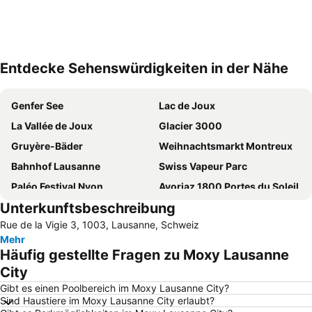
Entdecke Sehenswürdigkeiten in der Nähe
Karte vergrössern
Genfer See
Lac de Joux
La Vallée de Joux
Glacier 3000
Gruyère-Bäder
Weihnachtsmarkt Montreux
Bahnhof Lausanne
Swiss Vapeur Parc
Paléo Festival Nyon
Avoriaz 1800 Portes du Soleil
Unterkunftsbeschreibung
Vineyard Terraces - Lavaux
Lac de Neuchâtel
Rue de la Vigie 3, 1003, Lausanne, Schweiz
Station de ski de Métabief
Hafen Lausanne Ouchy
Mehr
Les Diablerets et Glacier 3000
Plage d'Excenevex
Häufig gestellte Fragen zu Moxy Lausanne
Bahnhof Montreux
Les Rousses
City
Les Mosses - La Lècherette
La Givrine
Gibt es einen Poolbereich im Moxy Lausanne City?
Sind Haustiere im Moxy Lausanne City erlaubt?
Leysin Oxygène des Alpes
Messe- und Kongresszentrum Beaulieu