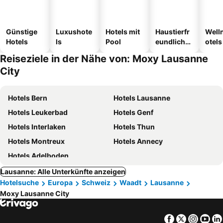
Günstige
Luxushote
Hotels mit
Haustierfr
Well
Hotels
ls
Pool
eundliche
otels
Hotels
Reiseziele in der Nähe von: Moxy Lausanne
City
Hotels Bern
Hotels Lausanne
Hotels Leukerbad
Hotels Genf
Hotels Interlaken
Hotels Thun
Hotels Montreux
Hotels Annecy
Hotels Adelboden
Lausanne: Alle Unterkünfte anzeigen
Hotelsuche
Europa
Schweiz
Waadt
Lausanne
Moxy Lausanne City
Facebook
Twitter
Insta
Yo