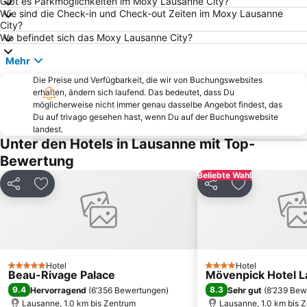
Gibt es Parkmöglichkeiten im Moxy Lausanne City?
Wie sind die Check-in und Check-out Zeiten im Moxy Lausanne
Sous-Gare - Ouchy
Port d'Yvoire
City?
Völkerbundpalast
Montreux Jazz Festival
Wo befindet sich das Moxy Lausanne City?
Domaine Morzine - Les Gets
Centre
Mehr
Domaine skiable
Morzine Harley Days
Die Preise und Verfügbarkeit, die wir von Buchungswebsites
erhalten, ändern sich laufend. Das bedeutet, dass Du
Labyrinthe Aventure
Les Portes du soleil
möglicherweise nicht immer genau dasselbe Angebot findest, das
Cailler Schokoladenfabrik
La Givrine
Du auf trivago gesehen hast, wenn Du auf der Buchungswebsite
landest.
Flughafen Lausanne-Blécherette
Montchoisi
Unter den Hotels in Lausanne mit Top-
Casino d'Evian
Beaulieu - Grey - Boisy
Bewertung
Schloss Chillon
La Maison du Gruyère
Beliebte Wahl
Teilen
Zu Favoriten hinzufügen
Teilen
Zu Favoriten
Leman-Forest
Stadion Olympique de la Pontaise
Schloß von Gruyères
Chailly - Rovéréaz
HR Giger Museum
Monumento a Charlie Chaplin
Montreux-Rochers de Naye Walk
Sallaz - Vennes - Séchaud
Hotel
Hotel
5 Sterne
4 Sterne
Beau-Rivage Palace
Jurapark le pont vallorbe
Village des enfants
Mövenpick Hotel 
9.4
8.3
Hervorragend
(
6’356 Bewertungen
)
Sehr gut
(
8’239 Bew
Lausanne, 1.0 km bis Zentrum
Lausanne, 1.0 km bis 