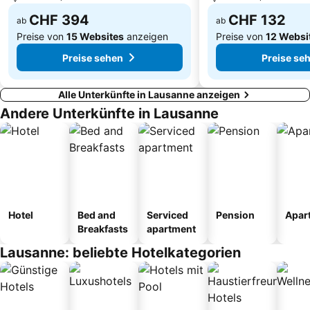
CHF 394
CHF 132
ab
ab
Preise von
15 Websites
anzeigen
Preise von
12 Websi
Preise sehen
Preise se
Alle Unterkünfte in Lausanne anzeigen
Andere Unterkünfte in Lausanne
Hotel
Bed and
Serviced
Pension
Apar
Breakfasts
apartment
Lausanne: beliebte Hotelkategorien