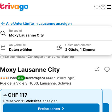
Favoriten
Einlog
Me
Alle Unterkünfte in Lausanne anzeigen
Reiseziel
Moxy Lausanne City
An-/Abreise
Gäste und Zimmer
Daten wählen
2 Gäste, 1 Zimmer
So beeinflussen Zahlungen an uns unser Ranking
Moxy Lausanne City
Teilen
Zu
Hotel
8.5
Hervorragend
(
3’437 Bewertungen
)
3 Sterne
Rue de la Vigie 3, 1003, Lausanne, Schweiz
CHF 117
CHF 117
ab
ab
Preise von
11 Websites
anzeigen
Preise von
11 Websites
anzeigen
Preise sehen
Preise sehen