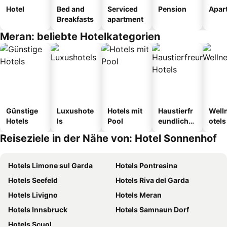
Hotel
Bed and
Serviced
Pension
Apar
Breakfasts
apartment
Meran: beliebte Hotelkategorien
Günstige
Luxushote
Hotels mit
Haustierfr
Well
Hotels
ls
Pool
eundliche
otels
Hotels
Reiseziele in der Nähe von: Hotel Sonnenhof
Hotels Limone sul Garda
Hotels Pontresina
Hotels Seefeld
Hotels Riva del Garda
Hotels Livigno
Hotels Meran
Hotels Innsbruck
Hotels Samnaun Dorf
Hotels Scuol