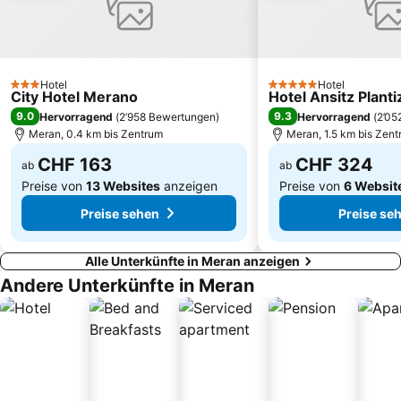
Vinschgauer Tor
Merano Railway Station
Foiana
Funivia del Renon
Schnalstaler Gletscherbahn
Brixen auf einen Blick
Hotel
Hotel
3 Sterne
5 Sterne
City Hotel Merano
Hotel Ansitz Planti
Seceda
Rovine del Castello Wolkenstein
9.0
9.3
Hervorragend
(
2’958 Bewertungen
)
Hervorragend
(
2’05
Pfarrkirche Mariä Himmelfahrt Mals
Schloss Tirol
Meran, 0.4 km bis Zentrum
Meran, 1.5 km bis Zen
Golf Club Passeier Meran
Reinswald
CHF 163
CHF 324
ab
ab
Preise von
13 Websites
anzeigen
Preise von
6 Websit
Preise sehen
Preise se
Alle Unterkünfte in Meran anzeigen
Andere Unterkünfte in Meran