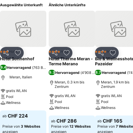
Ausgewählte Unterkunft
Ähnliche Unterkünfte
Hotel
Hotel
Hotel
3 Sterne
4 Sterne
4 Sterne
Teilen
Zu Favoriten hinzufügen
Teilen
Zu Favoriten hinzufügen
Teilen
Zu Favor
Hotel Sonnenhof
Hotel Therme Meran -
Bio & Wellnesshote
Terme Merano
Pazeider
9.4
Hervorragend
(
763 Bewertungen
)
9.3
8.7
Hervorragend
(
4’908 Bewertungen
Hervorragend
)
(
1’
Meran, Italien
Meran, 0.3 km bis
Meran, 1.9 km bis
Zentrum
Zentrum
gratis WLAN
gratis WLAN
gratis WLAN
Pool
Pool
Pool
Wellness
Wellness
Wellness
Preise sehen
CHF 224
ab
Preise sehen
Preise sehen
CHF 286
CHF 165
ab
ab
Preise von
3 Websites
Preise von
12 Websites
Preise von
7 Websit
anzeigen
anzeigen
anzeigen