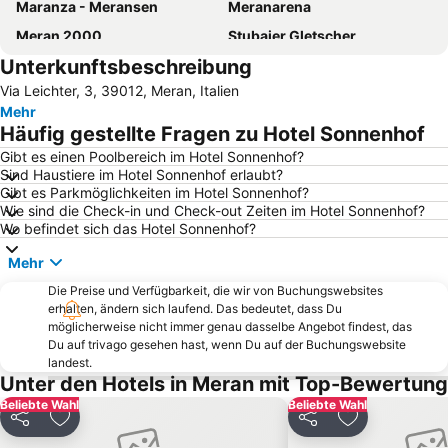
Maranza - Meransen
Meranarena
Meran 2000
Stubaier Gletscher
Unterkunftsbeschreibung
Hochgurgl
Sella Ronda
Via Leichter, 3, 39012, Meran, Italien
Centro storico
Südtirol Classic Rallye
Mehr
Erlebnisbad Naturns
Seiser Alm
Häufig gestellte Fragen zu Hotel Sonnenhof
Glacier of Kaunertal
Promenaden von Meran
Gibt es einen Poolbereich im Hotel Sonnenhof?
Sind Haustiere im Hotel Sonnenhof erlaubt?
Skigebiet Trafoi
Bergbaumuseum Ridnaun-Schneeberg
Gibt es Parkmöglichkeiten im Hotel Sonnenhof?
Ratschings-Jaufen
Jochtal
Wie sind die Check-in und Check-out Zeiten im Hotel Sonnenhof?
Wo befindet sich das Hotel Sonnenhof?
Obergurgl
Ladurns Ski resort
Mehr
Gärten von Schloss Trauttmansdorff
Filialkirche Santa Magdalena
Die Preise und Verfügbarkeit, die wir von Buchungswebsites
Merano 2000
Skigebiet Watles
erhalten, ändern sich laufend. Das bedeutet, dass Du
Funivie Solda
Kurhaus
möglicherweise nicht immer genau dasselbe Angebot findest, das
Du auf trivago gesehen hast, wenn Du auf der Buchungswebsite
Lake of Carezza
Südtiroler Archäologie-Museum
landest.
Unter den Hotels in Meran mit Top-Bewertung
Collalbo
See
Beliebte Wahl
Beliebte Wahl
Gitschberg
Karersee
Teilen
Zu Favoriten hinzufügen
Teilen
Zu Favoriten
Ski Area Carezza
Die Lauben Merans