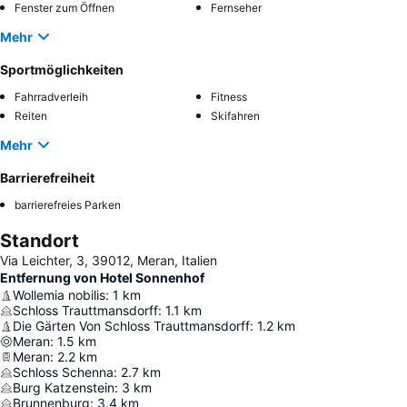
Fenster zum Öffnen
Fernseher
Mehr
Sportmöglichkeiten
Fahrradverleih
Fitness
Reiten
Skifahren
Mehr
Barrierefreiheit
barrierefreies Parken
Standort
Via Leichter, 3, 39012, Meran, Italien
Entfernung von Hotel Sonnenhof
Wollemia nobilis
:
1
km
Schloss Trauttmansdorff
:
1.1
km
Die Gärten Von Schloss Trauttmansdorff
:
1.2
km
Meran
:
1.5
km
Meran
:
2.2
km
Schloss Schenna
:
2.7
km
Burg Katzenstein
:
3
km
Brunnenburg
:
3.4
km