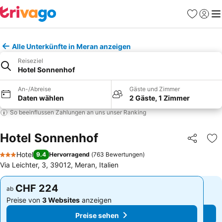
Favoriten
Einlog
Me
Alle Unterkünfte in Meran anzeigen
Reiseziel
Hotel Sonnenhof
An-/Abreise
Gäste und Zimmer
Daten wählen
2 Gäste, 1 Zimmer
So beeinflussen Zahlungen an uns unser Ranking
Hotel Sonnenhof
Teilen
Zu
Hotel
9.4
Hervorragend
(
763 Bewertungen
)
3 Sterne
Via Leichter, 3, 39012, Meran, Italien
CHF 224
CHF 224
ab
ab
Preise von
3 Websites
anzeigen
Preise von
3 Websites
anzeigen
Preise sehen
Preise sehen