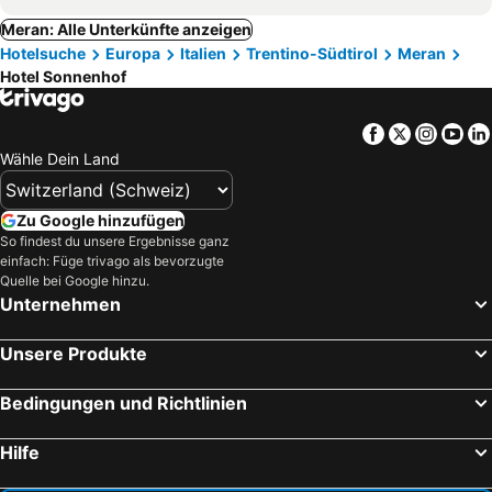
Meran: Alle Unterkünfte anzeigen
Hotelsuche
Europa
Italien
Trentino-Südtirol
Meran
Hotel Sonnenhof
Facebook
Twitter
Insta
Yo
Wähle Dein Land
Zu Google hinzufügen
So findest du unsere Ergebnisse ganz
einfach: Füge trivago als bevorzugte
Quelle bei Google hinzu.
Unternehmen
Unsere Produkte
Bedingungen und Richtlinien
Hilfe