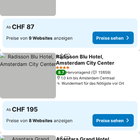
CHF 87
Ab
Preise von
9 Websites
anzeigen
Preise sehen
Radisson Blu Hotel,
Teilen
Zu Favoriten hinzufügen
Amsterdam City Center
Preise sehen
4 Sterne
8.7
Hervorragend
15’659
1.0 km bis Amsterdam Centraal
Wundermart für das Nötigste vor Ort
Preise
CHF 195
Ab
Preise von
8 Websites
anzeigen
Preise sehen
Anantara Grand Hotel