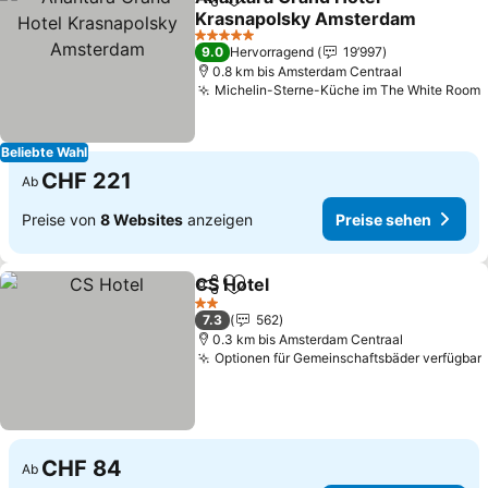
Teilen
Zu Favoriten hinzufügen
Krasnapolsky Amsterdam
Preise sehen
5 Sterne
9.0
Hervorragend
19’997
0.8 km bis Amsterdam Centraal
Michelin-Sterne-Küche im The White Room
Beliebte Wahl
CHF 221
Ab
Preise von
8 Websites
anzeigen
Preise sehen
CS Hotel
Teilen
Zu Favoriten hinzufügen
Preise sehen
2 Sterne
7.3
562
0.3 km bis Amsterdam Centraal
Optionen für Gemeinschaftsbäder verfügbar
CHF 84
Ab