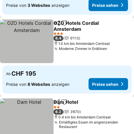
Preise von
3 Websites
anzeigen
Preise sehen
OZO Hotels Cordial
Teilen
Zu Favoriten hinzufügen
Amsterdam
Preise sehen
3 Sterne
6.4
6’113
1.0 km bis Amsterdam Centraal
Moderne Zimmer in Erdtönen
Preise sehe
CHF 195
Ab
Preise von
8 Websites
anzeigen
Preise sehen
Dam Hotel
Teilen
Zu Favoriten hinzufügen
Preise sehen
2 Sterne
6.2
3’670
0.4 km bis Amsterdam Centraal
Ermäßigtes Essen im angrenzenden
Restaurant