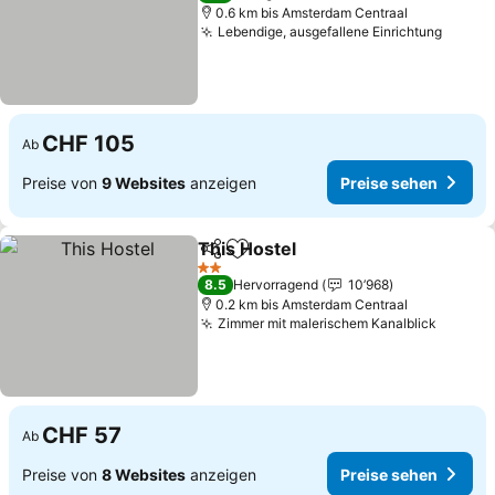
0.6 km bis Amsterdam Centraal
Lebendige, ausgefallene Einrichtung
Preise
CHF 105
Ab
Preise von
9 Websites
anzeigen
Preise sehen
This Hostel
Teilen
Zu Favoriten hinzufügen
Preise sehen
2 Sterne
8.5
Hervorragend
10’968
0.2 km bis Amsterdam Centraal
Zimmer mit malerischem Kanalblick
Preise
CHF 57
Ab
Preise von
8 Websites
anzeigen
Preise sehen