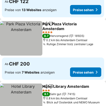
CHF 122
Ab
Preise von
13 Websites
anzeigen
Preise sehen
Park Plaza Victoria
Teilen
Zu Favoriten hinzufügen
Amsterdam
Preise sehen
4 Sterne
8.7
Hervorragend
18’835
0.2 km bis Amsterdam Centraal
Ruhige Zimmer trotz zentraler Lage
Preise
CHF 200
Ab
Preise von
7 Websites
anzeigen
Preise sehen
Hotel Library Amsterdam
Teilen
Zu Favoriten hinzufügen
3 Sterne
8.1
Sehr gut
7’415
0.8 km bis Amsterdam Centraal
Blick auf Oosterdok und NEMO Museum
Pre