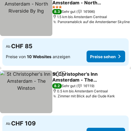
Amsterdam - North
Riverside By Ihg
Preise sehen
3 Sterne
8.3
Sehr gut
16’996
1.5 km bis Amsterdam Centraal
Panoramablick auf die Amsterdamer Skyline
CHF 85
Ab
Preise von
10 Websites
anzeigen
Preise sehen
St Christopher's Inn
Teilen
Zu Favoriten hinzufügen
Amsterdam - The
Winston
Preise sehen
8.2
Sehr gut
16’119
0.5 km bis Amsterdam Centraal
Zimmer mit Blick auf die Oude Kerk
Preise 
CHF 109
Ab