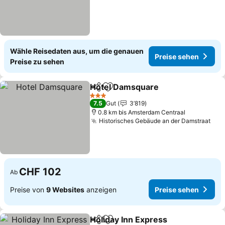
Wähle Reisedaten aus, um die genauen
Preise sehen
Preise zu sehen
Hotel Damsquare
Teilen
Zu Favoriten hinzufügen
Preise s
3 Sterne
7.5
Gut
3’819
0.8 km bis Amsterdam Centraal
Historisches Gebäude an der Damstraat
Pre
CHF 102
Ab
Preise von
9 Websites
anzeigen
Preise sehen
Holiday Inn Express
Teilen
Zu Favoriten hinzufügen