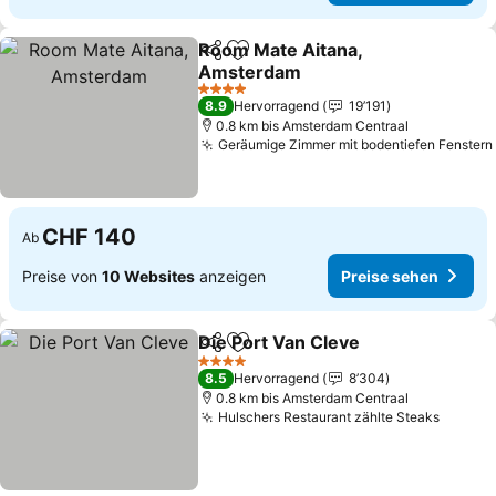
Room Mate Aitana,
Teilen
Zu Favoriten hinzufügen
Amsterdam
Preise sehen
4 Sterne
8.9
Hervorragend
19’191
0.8 km bis Amsterdam Centraal
Geräumige Zimmer mit bodentiefen Fenstern
CHF 140
Ab
Preise von
10 Websites
anzeigen
Preise sehen
Die Port Van Cleve
Teilen
Zu Favoriten hinzufügen
Preise 
4 Sterne
8.5
Hervorragend
8’304
0.8 km bis Amsterdam Centraal
Hulschers Restaurant zählte Steaks
Preise