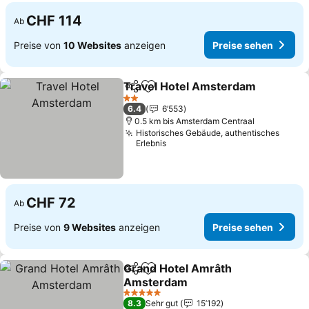
CHF 114
Ab
Preise von
10 Websites
anzeigen
Preise sehen
Travel Hotel Amsterdam
Teilen
Zu Favoriten hinzufügen
P
2 Sterne
6.4
6’553
0.5 km bis Amsterdam Centraal
Historisches Gebäude, authentisches
Erlebnis
CHF 72
Ab
Preise von
9 Websites
anzeigen
Preise sehen
Grand Hotel Amrâth
Teilen
Zu Favoriten hinzufügen
Amsterdam
Preise sehen
5 Sterne
8.3
Sehr gut
15’192