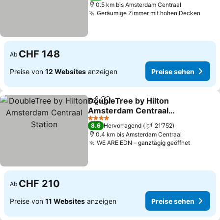
0.5 km bis Amsterdam Centraal
Geräumige Zimmer mit hohen Decken
Preis
CHF 148
Ab
Preise von
12 Websites
anzeigen
Preise sehen
DoubleTree by Hilton
Teilen
Zu Favoriten hinzufügen
Amsterdam Centraal
Station
Preise sehen
4 Sterne
8.6
Hervorragend
21’752
0.4 km bis Amsterdam Centraal
WE ARE EDN – ganztägig geöffnet
Preise 
CHF 210
Ab
Preise von
11 Websites
anzeigen
Preise sehen