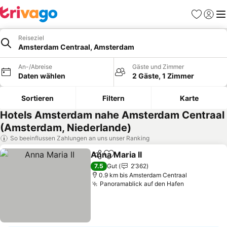
Favoriten
Einlog
Me
Reiseziel
Amsterdam Centraal, Amsterdam
An-/Abreise
Gäste und Zimmer
Daten wählen
2 Gäste, 1 Zimmer
Sortieren
Filtern
Karte
Hotels Amsterdam nahe Amsterdam Centraal
(Amsterdam, Niederlande)
So beeinflussen Zahlungen an uns unser Ranking
Anna Maria II
Teilen
Zu Favoriten hinzufügen
Preise sehen
7.5
Gut
2’362
0.9 km bis Amsterdam Centraal
Panoramablick auf den Hafen
Preise seh