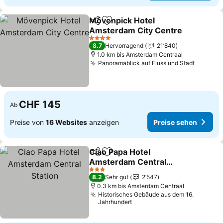
Mövenpick Hotel
Teilen
Zu Favoriten hinzufügen
Amsterdam City Centre
Preise sehen
4 Sterne
8.7
Hervorragend
21’840
1.0 km bis Amsterdam Centraal
Panoramablick auf Fluss und Stadt
Preise 
CHF 145
Ab
Preise von
16 Websites
anzeigen
Preise sehen
Ciao Papa Hotel
Teilen
Zu Favoriten hinzufügen
Amsterdam Central
Station
Preise sehen
3 Sterne
8.2
Sehr gut
2’547
0.3 km bis Amsterdam Centraal
Historisches Gebäude aus dem 16.
Jahrhundert