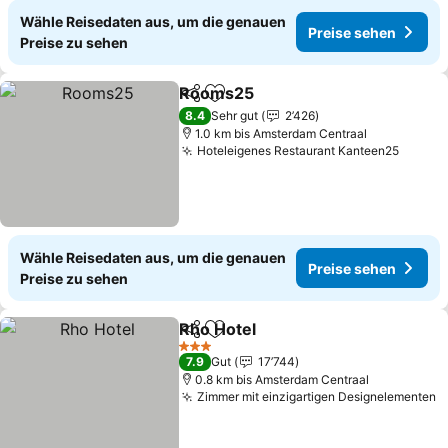
Wähle Reisedaten aus, um die genauen
Preise sehen
Preise zu sehen
Rooms25
Teilen
Zu Favoriten hinzufügen
Preise sehen
8.4
Sehr gut
2’426
1.0 km bis Amsterdam Centraal
Hoteleigenes Restaurant Kanteen25
Preise
Wähle Reisedaten aus, um die genauen
Preise sehen
Preise zu sehen
Rho Hotel
Teilen
Zu Favoriten hinzufügen
Preise sehen
3 Sterne
7.9
Gut
17’744
0.8 km bis Amsterdam Centraal
Zimmer mit einzigartigen Designelementen
P