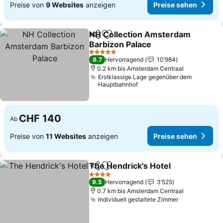
Preise von
9 Websites
anzeigen
Preise sehen
NH Collection Amsterdam
Teilen
Zu Favoriten hinzufügen
Barbizon Palace
Preise sehen
5 Sterne
8.7
Hervorragend
10’984
0.2 km bis Amsterdam Centraal
Erstklassige Lage gegenüber dem
Hauptbahnhof
CHF 140
Ab
Preise von
11 Websites
anzeigen
Preise sehen
The Hendrick's Hotel
Teilen
Zu Favoriten hinzufügen
Preis
4 Sterne
9.5
Hervorragend
3’525
0.7 km bis Amsterdam Centraal
Individuell gestaltete Zimmer
Preise sehe