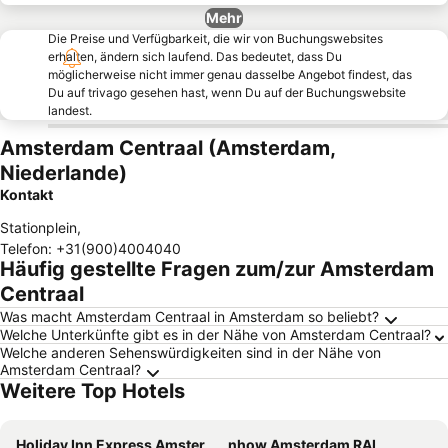
Mehr
Die Preise und Verfügbarkeit, die wir von Buchungswebsites
erhalten, ändern sich laufend. Das bedeutet, dass Du
möglicherweise nicht immer genau dasselbe Angebot findest, das
Du auf trivago gesehen hast, wenn Du auf der Buchungswebsite
landest.
Amsterdam Centraal (Amsterdam,
Niederlande)
Kontakt
Stationplein
,
Telefon
:
+31(900)4004040
Häufig gestellte Fragen zum/zur Amsterdam
Centraal
Was macht Amsterdam Centraal in Amsterdam so beliebt?
Welche Unterkünfte gibt es in der Nähe von Amsterdam Centraal?
Welche anderen Sehenswürdigkeiten sind in der Nähe von
Amsterdam Centraal?
Weitere Top Hotels
Holiday Inn Express Amsterdam - Arena Towers by IHG
nhow Amsterdam RAI