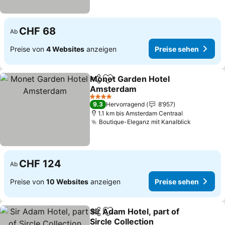
CHF 68
Ab
Preise von
4 Websites
anzeigen
Preise sehen
Monet Garden Hotel
Teilen
Zu Favoriten hinzufügen
Amsterdam
Preise sehen
4 Sterne
9.3
Hervorragend
8’957
1.1 km bis Amsterdam Centraal
Boutique-Eleganz mit Kanalblick
Preise s
CHF 124
Ab
Preise von
10 Websites
anzeigen
Preise sehen
Sir Adam Hotel, part of
Teilen
Zu Favoriten hinzufügen
Sircle Collection