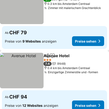
0.3 km bis Amsterdam Centraal
Zimmer mit malerischem Grachtenblick
Prei
CHF 79
Ab
Preise von
9 Websites
anzeigen
Preise sehen
Avenue Hotel
Teilen
Zu Favoriten hinzufügen
Preise sehen
3 Sterne
7.4
9’448
0.4 km bis Amsterdam Centraal
Einzigartige Zimmerstile und -formen
Preis
CHF 94
Ab
Preise von
12 Websites
anzeigen
Preise sehen