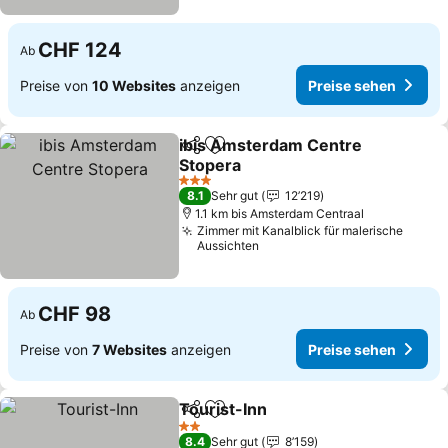
CHF 124
Ab
Preise von
10 Websites
anzeigen
Preise sehen
ibis Amsterdam Centre
Teilen
Zu Favoriten hinzufügen
Stopera
Preise sehen
3 Sterne
8.1
Sehr gut
12’219
1.1 km bis Amsterdam Centraal
Zimmer mit Kanalblick für malerische
Aussichten
CHF 98
Ab
Preise von
7 Websites
anzeigen
Preise sehen
Tourist-Inn
Teilen
Zu Favoriten hinzufügen
Preise sehen
2 Sterne
8.4
Sehr gut
8’159