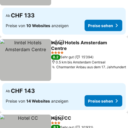
CHF 133
Ab
Preise von
10 Websites
anzeigen
Preise sehen
Inntel Hotels Amsterdam
Teilen
Zu Favoriten hinzufügen
Centre
Preise sehen
4 Sterne
8.2
Sehr gut
15’394
0.5 km bis Amsterdam Centraal
Charmanter Anbau aus dem 17. Jahrhundert
CHF 143
Ab
Preise von
14 Websites
anzeigen
Preise sehen
Hotel CC
Teilen
Zu Favoriten hinzufügen
Preise sehen
3 Sterne
8.1
Sehr gut
10’931