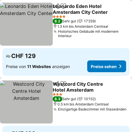
Leonardo Eden Hotel
Teilen
Zu Favoriten hinzufügen
Amsterdam City Center
Preise sehen
4 Sterne
8.2
Sehr gut
17’259
1.3 km bis Amsterdam Centraal
Historisches Gebäude mit modernem
Interieur
CHF 129
Ab
Preise von
11 Websites
anzeigen
Preise sehen
Westcord City Centre
Teilen
Zu Favoriten hinzufügen
Hotel Amsterdam
Preise sehen
3 Sterne
8.3
Sehr gut
10’152
0.5 km bis Amsterdam Centraal
Einzigartige Badezimmer mit Glaswänden
Pr