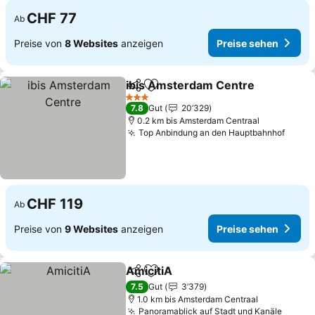
CHF 77
Ab
Preise von
8 Websites
anzeigen
Preise sehen
ibis Amsterdam Centre
Teilen
Zu Favoriten hinzufügen
Pr
3 Sterne
7.8
Gut
20’329
0.2 km bis Amsterdam Centraal
Top Anbindung an den Hauptbahnhof
Preis
CHF 119
Ab
Preise von
9 Websites
anzeigen
Preise sehen
AmicitiA
Teilen
Zu Favoriten hinzufügen
Preise sehen
7.5
Gut
3’379
1.0 km bis Amsterdam Centraal
Panoramablick auf Stadt und Kanäle
Preise