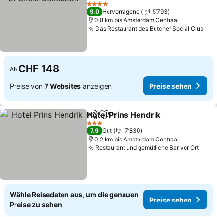
Preise sehen
4 Sterne
9.0
Hervorragend
5’793
0.8 km bis Amsterdam Centraal
Das Restaurant des Butcher Social Club
Pre
CHF 148
Ab
Preise von
7 Websites
anzeigen
Preise sehen
Hotel Prins Hendrik
Teilen
Zu Favoriten hinzufügen
Preise
3 Sterne
7.9
Gut
7’830
0.2 km bis Amsterdam Centraal
Restaurant und gemütliche Bar vor Ort
Prei
Wähle Reisedaten aus, um die genauen
Preise sehen
Preise zu sehen