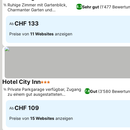
3 Sterne
Ruhige Zimmer mit Gartenblick,
Sehr gut
(1’477 Bewertu
8.3
Charmanter Garten und
Terrassenbereich
CHF 133
Ab
Preise von
11 Websites
anzeigen
Hotel City Inn
3 Sterne
Private Parkgarage verfügbar, Zugang
Gut
(3’580 Bewertu
7.8
zu einem gut ausgestatteten
Fitnessstudio
CHF 109
Ab
Preise von
15 Websites
anzeigen