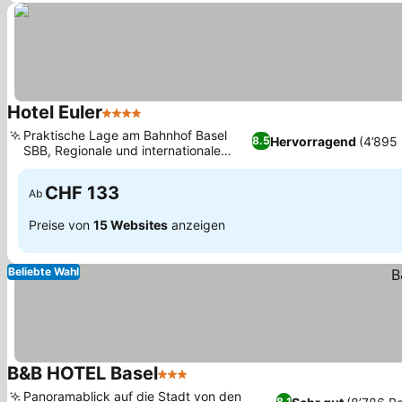
Hotel Euler
4 Sterne
Praktische Lage am Bahnhof Basel
Hervorragend
(4’895
8.5
SBB, Regionale und internationale
Speisemöglichkeiten
CHF 133
Ab
Preise von
15 Websites
anzeigen
Beliebte Wahl
B&B HOTEL Basel
3 Sterne
Panoramablick auf die Stadt von den
8.1