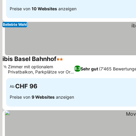
Preise von
10 Websites
anzeigen
Beliebte Wahl
ibis Basel Bahnhof
2 Sterne
Zimmer mit optionalem
Sehr gut
(7’465 Bewertung
8.3
Privatbalkon, Parkplätze vor Ort
verfügbar
CHF 96
Ab
Preise von
9 Websites
anzeigen