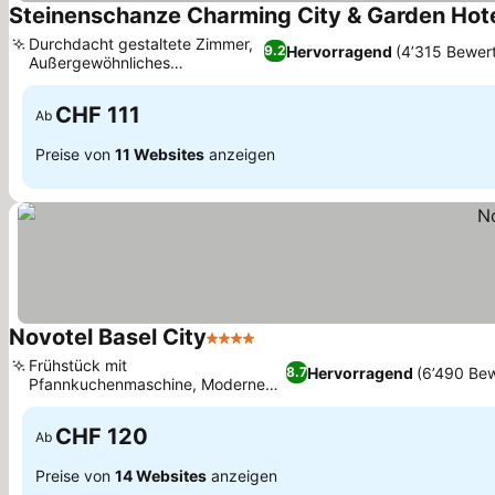
Steinenschanze Charming City & Garden Hot
Durchdacht gestaltete Zimmer,
Hervorragend
(4’315 Bewer
9.2
Außergewöhnliches
Frühstücksbuffet
CHF 111
Ab
Preise von
11 Websites
anzeigen
Novotel Basel City
4 Sterne
Frühstück mit
Hervorragend
(6’490 Be
8.7
Pfannkuchenmaschine, Modernes
Fitnesscenter mit TechnoGym
CHF 120
Ab
Preise von
14 Websites
anzeigen