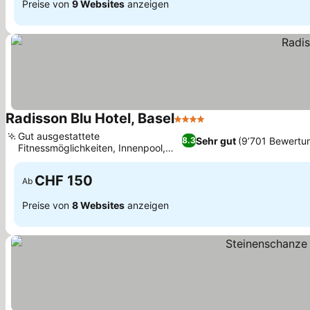
Preise von
9 Websites
anzeigen
Radisson Blu Hotel, Basel
4 Sterne
Gut ausgestattete
Sehr gut
(9’701 Bewertu
8.3
Fitnessmöglichkeiten, Innenpool,
Sauna und Dampfbad
CHF 150
Ab
Preise von
8 Websites
anzeigen