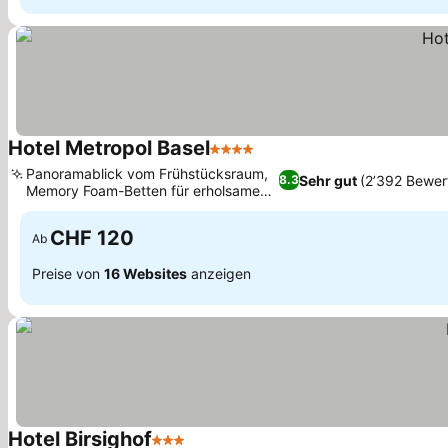
Hotel Metropol Basel
4 Sterne
Panoramablick vom Frühstücksraum,
Sehr gut
(2’392 Bewer
8.3
Memory Foam-Betten für erholsamen
Schlaf
CHF 120
Ab
Preise von
16 Websites
anzeigen
Hotel Birsighof