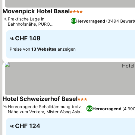
Movenpick Hotel Basel
4 Sterne
Praktische Lage in
Hervorragend
(3’494 Bewert
9.1
Bahnhofsnähe, PURO
Restaurants Fusionsküche
CHF 148
Ab
Preise von
13 Websites
anzeigen
Hotel Schweizerhof Basel
3 Sterne
Hervorragende Schalldämmung trotz
Hervorragend
(4’39
9.0
Nähe zum Verkehr, Mister Wong Asia-
Restaurant vor Ort
CHF 124
Ab