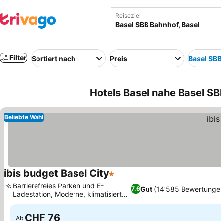
Reiseziel
Filter
Sortiert nach
Preis
Basel SB
Hotels Basel nahe Basel SB
Beliebte Wahl
ibis budget Basel City
1 Sterne
Barrierefreies Parken und E-
Gut
(14’585 Bewertunge
7.6
Ladestation, Moderne, klimatisierte
Zimmer
CHF 76
Ab