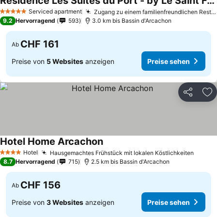
Résidence Les Suites du Port - by Le Saint Ferdinand
Preise sehen
Serviced apartment
Zugang zu einem familienfreundlichen Restaurant
5 Sterne
9.2
Hervorragend
593
3.0 km bis Bassin d'Arcachon
CHF 161
Ab
Preise von
5 Websites
anzeigen
Preise sehen
Teilen
Zu
Hotel Home Arcachon
Preise sehen
Hotel
Hausgemachtes Frühstück mit lokalen Köstlichkeiten
Preise
4 Sterne
8.7
Hervorragend
715
2.5 km bis Bassin d'Arcachon
CHF 156
Ab
Preise von
3 Websites
anzeigen
Preise sehen