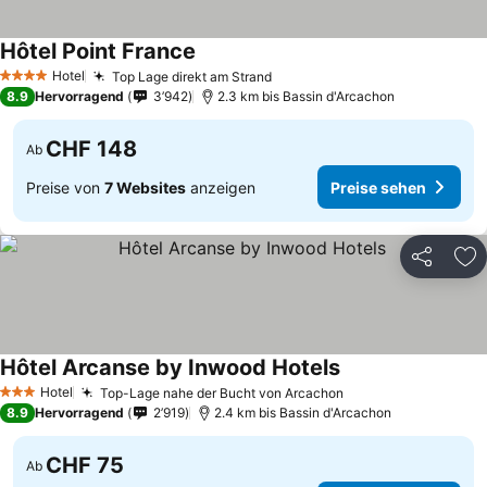
Hôtel Point France
Preise sehen
Hotel
Top Lage direkt am Strand
Preise sehen
4 Sterne
8.9
Hervorragend
3’942
2.3 km bis Bassin d'Arcachon
CHF 148
Ab
Preise von
7 Websites
anzeigen
Preise sehen
Teilen
Zu
Hôtel Arcanse by Inwood Hotels
Preise sehen
Hotel
Top-Lage nahe der Bucht von Arcachon
Preise sehen
3 Sterne
8.9
Hervorragend
2’919
2.4 km bis Bassin d'Arcachon
CHF 75
Ab