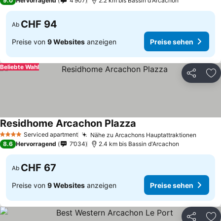
9.0
Hervorragend
4’907
2.2 km bis Bassin d'Arcachon
CHF 94
Ab
Preise von
9 Websites
anzeigen
Preise sehen
Beliebte Wahl
Teilen
Zu
Residhome Arcachon Plazza
Preise sehen
Serviced apartment
Nähe zu Arcachons Hauptattraktionen
Preise
4 Sterne
8.6
Hervorragend
7’034
2.4 km bis Bassin d'Arcachon
CHF 67
Ab
Preise von
9 Websites
anzeigen
Preise sehen