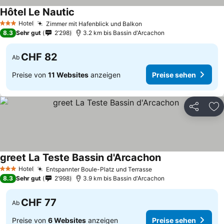
Hôtel Le Nautic
Preise sehen
Hotel
Zimmer mit Hafenblick und Balkon
Preise sehen
3 Sterne
8.3
Sehr gut
2’298
3.2 km bis Bassin d'Arcachon
CHF 82
Ab
Preise von
11 Websites
anzeigen
Preise sehen
Teilen
Zu
greet La Teste Bassin d'Arcachon
Preise sehen
Hotel
Entspannter Boule-Platz und Terrasse
Preise sehen
3 Sterne
8.3
Sehr gut
2’998
3.9 km bis Bassin d'Arcachon
CHF 77
Ab
Preise von
6 Websites
anzeigen
Preise sehen