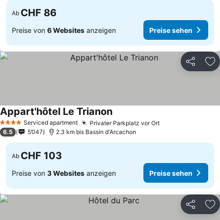
CHF 86
Ab
Preise von
6 Websites
anzeigen
Preise sehen
Teilen
Zu
Appart'hôtel Le Trianon
Preise sehen
Serviced apartment
Privater Parkplatz vor Ort
Preise sehen
4 Sterne
6.5
5’047
2.3 km bis Bassin d'Arcachon
CHF 103
Ab
Preise von
3 Websites
anzeigen
Preise sehen
Teilen
Zu