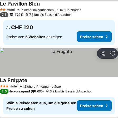
Le Pavillon Bleu
Preise sehen
Hotel
Zimmer im nautischen Stil mit Holzböden
Preise sehen
2 Sterne
7.3
1’271
7.5 km bis Bassin d'Arcachon
CHF 120
Ab
Preise von
5 Websites
anzeigen
Preise sehen
Teilen
Zu
La Frégate
Preise sehen
Hotel
Sichere Privatparkplätze
Preise sehen
3 Sterne
8.5
Hervorragend
695
6.9 km bis Bassin d'Arcachon
Wähle Reisedaten aus, um die genauen
Preise sehen
Preise zu sehen