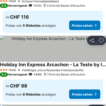
Hotel
Sicherer Fahrradabstellplatz
Preise sehen
3 Sterne
8.9
Hervorragend
1’435
2.8 km bis Bassin d'Arcachon
CHF 116
Ab
Preise von
5 Websites
anzeigen
Preise sehen
Teilen
Zu
Holiday Inn Express Arcachon - La Teste by IHG
Preise sehen
Hotel
Vielfältiges und umfassendes Frühstücksbuffet
Preise sehen
3 Sterne
9.3
Hervorragend
4’899
7.8 km bis Bassin d'Arcachon
CHF 98
Ab
Preise von
8 Websites
anzeigen
Preise sehen