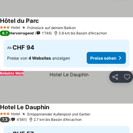
Hôtel du Parc
Preise sehen
Hotel
Frühstück auf deinem Balkon
Preise sehen
3 Sterne
8.7
Hervorragend
1’746
3.8 km bis Bassin d'Arcachon
CHF 94
Ab
Preise von
4 Websites
anzeigen
Preise sehen
Beliebte Wahl
Teilen
Zu
Hotel Le Dauphin
Preise sehen
Hotel
Entspannender Außenpool und Garten
Preise sehen
3 Sterne
7.3
4’561
2.7 km bis Bassin d'Arcachon