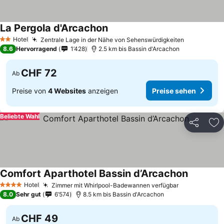
La Pergola d'Arcachon
Preise sehen
Hotel
Zentrale Lage in der Nähe von Sehenswürdigkeiten
Preise seh
2 Sterne
8.6
Hervorragend
1’428
2.5 km bis Bassin d'Arcachon
CHF 72
Ab
Preise von
4 Websites
anzeigen
Preise sehen
Beliebte Wahl
Teilen
Zu
Comfort Aparthotel Bassin d’Arcachon
Preise se
Hotel
Zimmer mit Whirlpool-Badewannen verfügbar
Preise sehe
4 Sterne
8.0
Sehr gut
6’574
8.5 km bis Bassin d'Arcachon
CHF 49
Ab