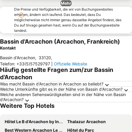
Mehr
Die Preise und Verfügbarkeit, die wir von Buchungswebsites
erhalten, ändern sich laufend. Das bedeutet, dass Du
möglicherweise nicht immer genau dasselbe Angebot findest, das
Du auf trivago gesehen hast, wenn Du auf der Buchungswebsite
landest.
Bassin d'Arcachon (Arcachon, Frankreich)
Kontakt
Bassin d'Arcachon
,
33120
,
Telefon
:
+33(5)57529797
|
Offizielle Website
Häufig gestellte Fragen zum/zur Bassin
d'Arcachon
Was macht Bassin d'Arcachon in Arcachon so beliebt?
Welche Unterkünfte gibt es in der Nähe von Bassin d'Arcachon?
Welche anderen Sehenswürdigkeiten sind in der Nähe von Bassin
d'Arcachon?
Weitere Top Hotels
Hôtel Le B d'Arcachon by Inwood Hotels
Thalazur Arcachon
Best Western Arcachon Le Port
Hôtel du Parc