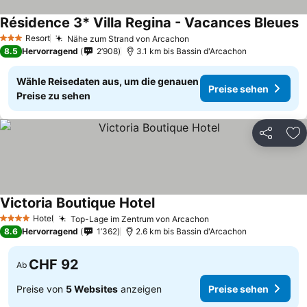
Résidence 3* Villa Regina - Vacances Bleues
P
Resort
Nähe zum Strand von Arcachon
Preise sehen
3 Sterne
8.5
Hervorragend
2’908
3.1 km bis Bassin d'Arcachon
Wähle Reisedaten aus, um die genauen
Preise sehen
Preise zu sehen
Teilen
Zu
Victoria Boutique Hotel
Preise sehen
Hotel
Top-Lage im Zentrum von Arcachon
Preise sehen
4 Sterne
8.6
Hervorragend
1’362
2.6 km bis Bassin d'Arcachon
CHF 92
Ab
Preise von
5 Websites
anzeigen
Preise sehen