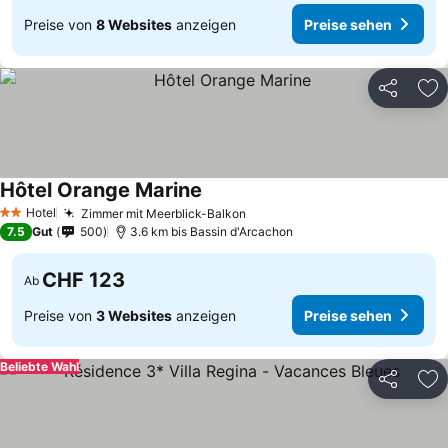
Preise von
8 Websites
anzeigen
Preise sehen
Teilen
Zu
Hôtel Orange Marine
Preise sehen
Hotel
Zimmer mit Meerblick-Balkon
Preise sehen
2 Sterne
7.5
Gut
500
3.6 km bis Bassin d'Arcachon
CHF 123
Ab
Preise von
3 Websites
anzeigen
Preise sehen
Beliebte Wahl
Teilen
Zu