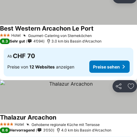
Teilen
Zu
Best Western Arcachon Le Port
Preise sehen
Hotel
Gourmet-Catering von Sterneköchen
Preise sehen
3 Sterne
8.3
Sehr gut
4’094
3.0 km bis Bassin d'Arcachon
CHF 70
Ab
Preise von
12 Websites
anzeigen
Preise sehen
Teilen
Zu
Thalazur Arcachon
Preise sehen
Hotel
Gehobene regionale Küche mit Terrasse
Preise sehen
4 Sterne
8.6
Hervorragend
3’050
4.0 km bis Bassin d'Arcachon