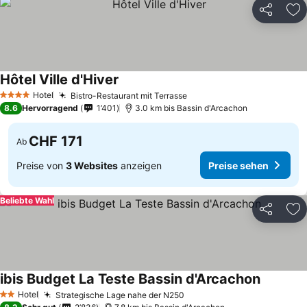
Teilen
Zu
Hôtel Ville d'Hiver
Preise sehen
Hotel
Bistro-Restaurant mit Terrasse
Preise sehen
4 Sterne
8.6
Hervorragend
1’401
3.0 km bis Bassin d'Arcachon
CHF 171
Ab
Preise von
3 Websites
anzeigen
Preise sehen
Beliebte Wahl
Teilen
Zu
ibis Budget La Teste Bassin d'Arcachon
Preise s
Hotel
Strategische Lage nahe der N250
Preise sehen
2 Sterne