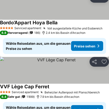
Teilen
Zu
Bordo'Appart Hoya Bella
Preise sehen
Serviced apartment
Voll ausgestattete Küche und Essbereich
Pre
5 Sterne
8.8
Hervorragend
186
2.4 km bis Bassin d'Arcachon
Wähle Reisedaten aus, um die genauen
Preise sehen
Preise zu sehen
Teilen
Zu
VVF Lège Cap Ferret
Preise sehen
Serviced apartment
Beheizter Außenpool mit Planschbereich
Prei
4 Sterne
8.4
Sehr gut
1’899
7.9 km bis Bassin d'Arcachon
Wähle Reisedaten aus, um die genauen