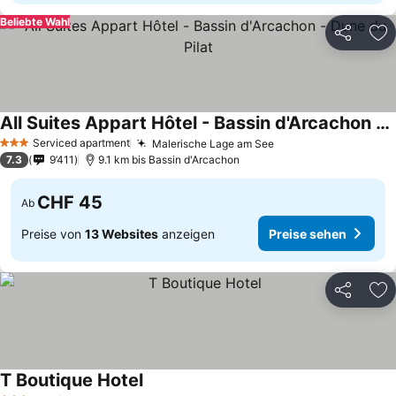
Beliebte Wahl
Teilen
Zu
All Suites Appart Hôtel - Bassin d'Arcachon - Dune du Pilat
Preise sehen
Serviced apartment
Malerische Lage am See
Preise sehen
3 Sterne
7.3
9’411
9.1 km bis Bassin d'Arcachon
CHF 45
Ab
Preise von
13 Websites
anzeigen
Preise sehen
Teilen
Zu
T Boutique Hotel
Preise sehen