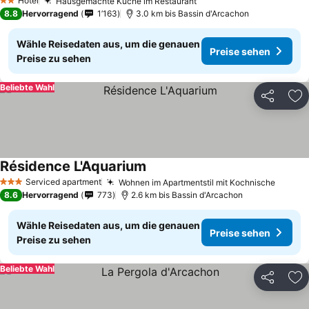
Hotel
Hausgemachte Küche im Restaurant
Preise sehen
2 Sterne
8.8
Hervorragend
1’163
3.0 km bis Bassin d'Arcachon
Wähle Reisedaten aus, um die genauen
Preise sehen
Preise zu sehen
Beliebte Wahl
Teilen
Zu
Résidence L'Aquarium
Preise sehen
Serviced apartment
Wohnen im Apartmentstil mit Kochnische
Preise
3 Sterne
8.6
Hervorragend
773
2.6 km bis Bassin d'Arcachon
Wähle Reisedaten aus, um die genauen
Preise sehen
Preise zu sehen
Beliebte Wahl
Teilen
Zu