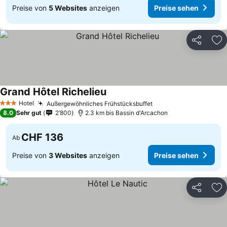
Preise von
5 Websites
anzeigen
Preise sehen
Teilen
Zu
Grand Hôtel Richelieu
Preise sehen
Hotel
Außergewöhnliches Frühstücksbuffet
Preise sehen
3 Sterne
8.0
Sehr gut
2’800
2.3 km bis Bassin d'Arcachon
CHF 136
Ab
Preise von
3 Websites
anzeigen
Preise sehen
Teilen
Zu