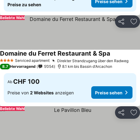
Preise sehen
Preise zu sehen
Beliebte Wahl
Teilen
Zu
Domaine du Ferret Restaurant & Spa
Preise sehen
Serviced apartment
Direkter Strandzugang über den Radweg
Prei
4 Sterne
8.7
Hervorragend
5’054
8.1 km bis Bassin d'Arcachon
CHF 100
Ab
Preise von
2 Websites
anzeigen
Preise sehen
Beliebte Wahl
Teilen
Zu