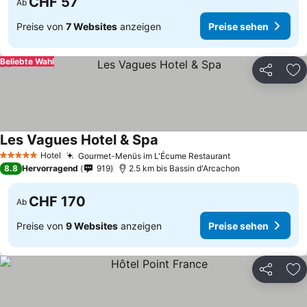
CHF 57
Ab
Preise von
7 Websites
anzeigen
Preise sehen
Beliebte Wahl
Teilen
Zu
Les Vagues Hotel & Spa
Preise sehen
Hotel
Gourmet-Menüs im L'Écume Restaurant
Preise sehen
5 Sterne
8.8
Hervorragend
919
2.5 km bis Bassin d'Arcachon
CHF 170
Ab
Preise von
9 Websites
anzeigen
Preise sehen
Teilen
Zu