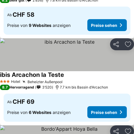
8.2
Sehr gut
2’836
7.8 km bis Bassin d'Arcachon
CHF 58
Ab
Preise von
9 Websites
anzeigen
Preise sehen
Teilen
Zu
ibis Arcachon la Teste
Preise sehen
Hotel
Beheizter Außenpool
Preise sehen
3 Sterne
8.7
Hervorragend
3’520
7.7 km bis Bassin d'Arcachon
CHF 69
Ab
Preise von
6 Websites
anzeigen
Preise sehen