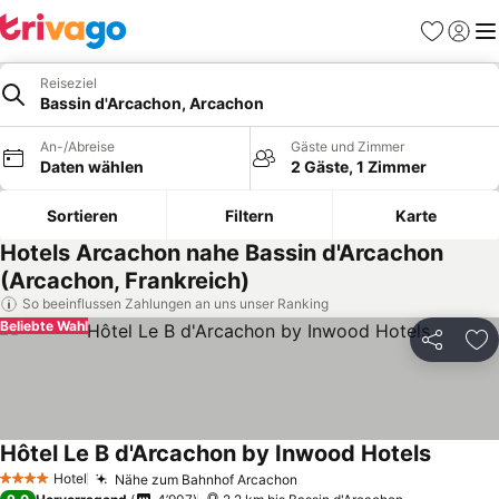
Favoriten
Einlog
Me
Reiseziel
Bassin d'Arcachon, Arcachon
An-/Abreise
Gäste und Zimmer
Daten wählen
2 Gäste, 1 Zimmer
Sortieren
Filtern
Karte
Hotels Arcachon nahe Bassin d'Arcachon
(Arcachon, Frankreich)
So beeinflussen Zahlungen an uns unser Ranking
Beliebte Wahl
Teilen
Zu
Hôtel Le B d'Arcachon by Inwood Hotels
Preise 
Hotel
Nähe zum Bahnhof Arcachon
Preise sehen
4 Sterne