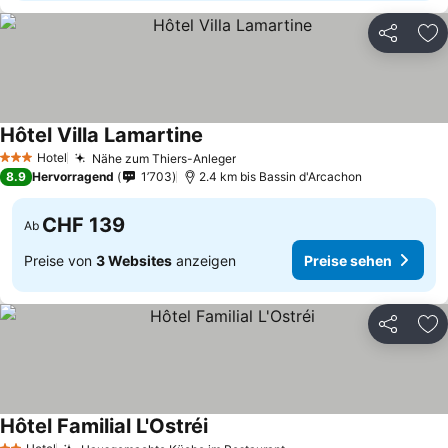
Teilen
Zu
Hôtel Villa Lamartine
Preise sehen
Hotel
Nähe zum Thiers-Anleger
Preise sehen
3 Sterne
8.9
Hervorragend
1’703
2.4 km bis Bassin d'Arcachon
CHF 139
Ab
Preise von
3 Websites
anzeigen
Preise sehen
Teilen
Zu
Hôtel Familial L'Ostréi
Preise sehen