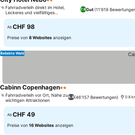
2 Sterne
Fahrradverleih direkt im Hotel,
Gut
(11’919 Bewertunge
7.6
Leckeres und vielfältiges
Frühstücksbuffet
CHF 98
Ab
Preise von
8 Websites
anzeigen
Beliebte Wahl
Cabinn Copenhagen
2 Sterne
Fahrradverleih vor Ort, Nähe zu
(46’157 Bewertungen)
6.8
0.8 k
wichtigen Attraktionen
CHF 49
Ab
Preise von
16 Websites
anzeigen