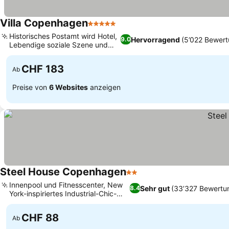
Villa Copenhagen
5 Sterne
Historisches Postamt wird Hotel,
Hervorragend
(5’022 Bewer
9.0
Lebendige soziale Szene und
Events
CHF 183
Ab
Preise von
6 Websites
anzeigen
Steel House Copenhagen
2 Sterne
Innenpool und Fitnesscenter, New
Sehr gut
(33’327 Bewertu
8.4
York-inspiriertes Industrial-Chic-
Design
CHF 88
Ab