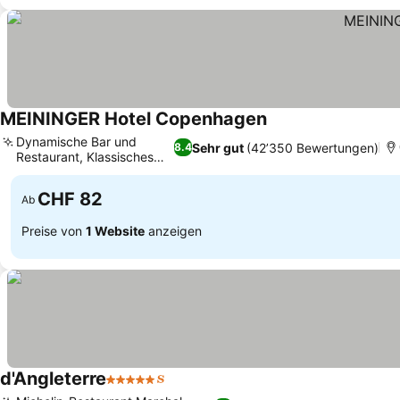
MEININGER Hotel Copenhagen
Dynamische Bar und
Sehr gut
(42’350 Bewertungen)
8.4
Restaurant, Klassisches
Kino
CHF 82
Ab
Preise von
1 Website
anzeigen
d'Angleterre
5 Sterne