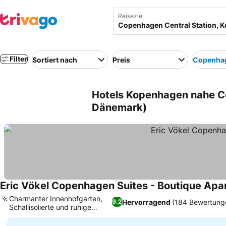
Reiseziel
Filter
Sortiert nach
Preis
Copenhag
Hotels Kopenhagen nahe C
Dänemark)
Eric Vökel Copenhagen Suites - Boutique Ap
Charmanter Innenhofgarten,
Hervorragend
(184 Bewertung
9.2
Schallisolierte und ruhige
Zimmer