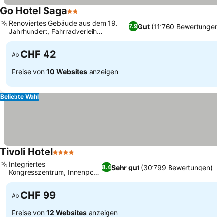
Go Hotel Saga
2 Sterne
Renoviertes Gebäude aus dem 19.
Gut
(11’760 Bewertunge
7.9
Jahrhundert, Fahrradverleih
verfügbar
CHF 42
Ab
Preise von
10 Websites
anzeigen
Beliebte Wahl
Tivoli Hotel
4 Sterne
Integriertes
Sehr gut
(30’799 Bewertungen)
8.4
Kongresszentrum, Innenpool
mit Glasboden
CHF 99
Ab
Preise von
12 Websites
anzeigen