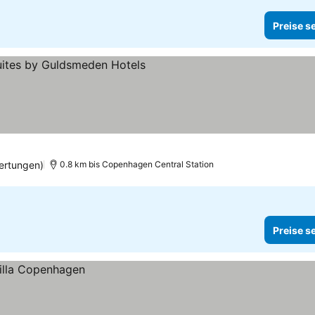
Preise s
e
ertungen)
0.8 km bis Copenhagen Central Station
Preise s