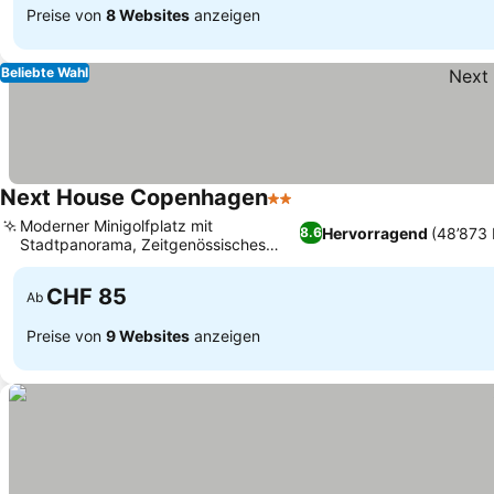
Preise von
8 Websites
anzeigen
Beliebte Wahl
Next House Copenhagen
2 Sterne
Moderner Minigolfplatz mit
Hervorragend
(48’873
8.6
Stadtpanorama, Zeitgenössisches
Design und urbane Eleganz
CHF 85
Ab
Preise von
9 Websites
anzeigen