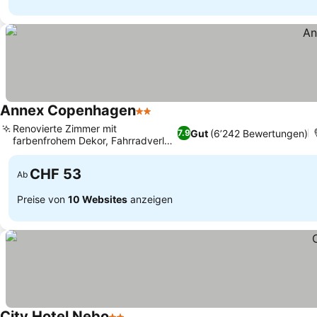
Annex Copenhagen
2 Sterne
Renovierte Zimmer mit
Gut
(6’242 Bewertungen)
7.9
farbenfrohem Dekor, Fahrradverleih
vor Ort
CHF 53
Ab
Preise von
10 Websites
anzeigen
City Hotel Nebo