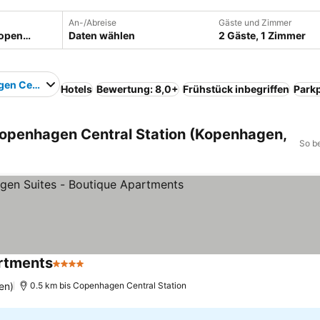
An-/Abreise
Gäste und Zimmer
Daten wählen
2 Gäste, 1 Zimmer
en Central Station
Hotels
Bewertung: 8,0+
Frühstück inbegriffen
Parkp
openhagen Central Station (Kopenhagen,
So b
artments
4 Sterne
en)
0.5 km bis Copenhagen Central Station