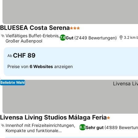
BLUESEA Costa Serena
3 Sterne
Vielfältiges Buffet-Erlebnis,
Gut
(2’449 Bewertungen)
7.6
3.2 km 
Großer Außenpool
CHF 89
Ab
Preise von
6 Websites
anzeigen
Beliebte Wahl
Livensa Living Studios Málaga Feria
1 Sterne
Innenhof mit Freizeiteinrichtungen,
Sehr gut
(4’889 Bewertu
8.3
Kompakte und funktionale
Kochnischen