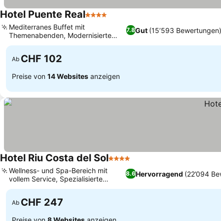
Hotel Puente Real
4 Sterne
Mediterranes Buffet mit
Gut
(15’593 Bewertungen
7.8
Themenabenden, Modernisierte
Junior Suiten
CHF 102
Ab
Preise von
14 Websites
anzeigen
Hotel Riu Costa del Sol
4 Sterne
Wellness- und Spa-Bereich mit
Hervorragend
(22’094 Be
8.6
vollem Service, Spezialisierte
Themenrestaurants
CHF 247
Ab
Preise von
8 Websites
anzeigen