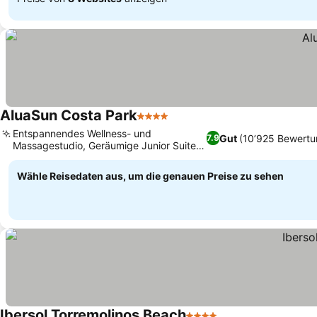
AluaSun Costa Park
4 Sterne
Entspannendes Wellness- und
Gut
(10’925 Bewertu
7.9
Massagestudio, Geräumige Junior Suiten
mit Meerblick
Wähle Reisedaten aus, um die genauen Preise zu sehen
Ibersol Torremolinos Beach