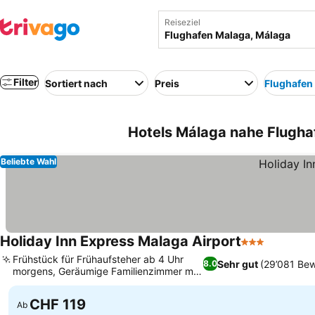
Reiseziel
Filter
Sortiert nach
Preis
Flughafen
Hotels Málaga nahe Flugha
Beliebte Wahl
Holiday Inn Express Malaga Airport
3 Sterne
Frühstück für Frühaufsteher ab 4 Uhr
Sehr gut
(29’081 Be
8.0
morgens, Geräumige Familienzimmer mit
Schlafsofas
CHF 119
Ab