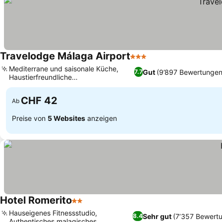
Travelodge Málaga Airport
3 Sterne
Mediterrane und saisonale Küche,
Gut
(9’897 Bewertungen
7.7
Haustierfreundliche
Familienatmosphäre
CHF 42
Ab
Preise von
5 Websites
anzeigen
Hotel Romerito
2 Sterne
Hauseigenes Fitnessstudio,
Sehr gut
(7’357 Bewert
8.4
Authentisches malagisches