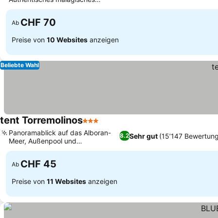
Spezialitätenrestaurant
CHF 70
Ab
Preise von
10 Websites
anzeigen
Beliebte Wahl
tent Torremolinos
3 Sterne
Panoramablick auf das Alboran-
Sehr gut
(15’147 Bewertun
8.2
Meer, Außenpool und
Sonnenterrasse
CHF 45
Ab
Preise von
11 Websites
anzeigen