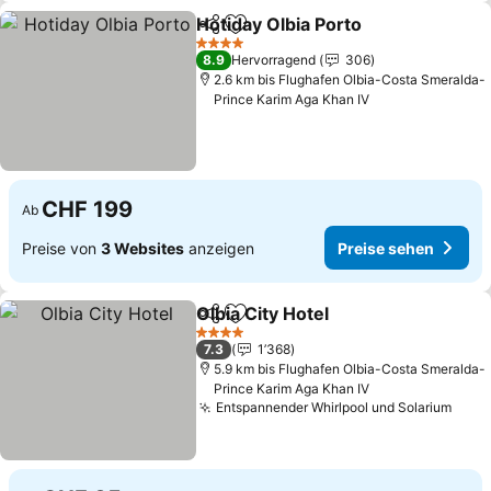
Hotiday Olbia Porto
Teilen
Zu Favoriten hinzufügen
4 Sterne
8.9
Hervorragend
306
2.6 km bis Flughafen Olbia-Costa Smeralda-
Prince Karim Aga Khan IV
CHF 199
Ab
Preise von
3 Websites
anzeigen
Preise sehen
Olbia City Hotel
Teilen
Zu Favoriten hinzufügen
4 Sterne
7.3
1’368
5.9 km bis Flughafen Olbia-Costa Smeralda-
Prince Karim Aga Khan IV
Entspannender Whirlpool und Solarium