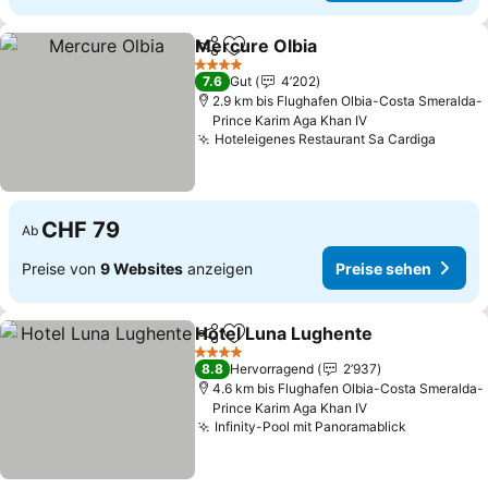
Mercure Olbia
Teilen
Zu Favoriten hinzufügen
4 Sterne
7.6
Gut
4’202
2.9 km bis Flughafen Olbia-Costa Smeralda-
Prince Karim Aga Khan IV
Hoteleigenes Restaurant Sa Cardiga
CHF 79
Ab
Preise von
9 Websites
anzeigen
Preise sehen
Hotel Luna Lughente
Teilen
Zu Favoriten hinzufügen
4 Sterne
8.8
Hervorragend
2’937
4.6 km bis Flughafen Olbia-Costa Smeralda-
Prince Karim Aga Khan IV
Infinity-Pool mit Panoramablick