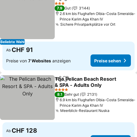
Teilen
Zu Favoriten hinzufügen
3 Sterne
7.9
Gut
3’144
2.6 km bis Flughafen Olbia-Costa Smeralda-
Prince Karim Aga Khan IV
Sichere Privatparkplätze vor Ort
Beliebte Wahl
CHF 91
Ab
Preise von
7 Websites
anzeigen
Preise sehen
The Pelican Beach Resort
Teilen
Zu Favoriten hinzufügen
& SPA - Adults Only
4 Sterne
8.1
Sehr gut
2’131
6.9 km bis Flughafen Olbia-Costa Smeralda-
Prince Karim Aga Khan IV
Meerblick-Restaurant Nuska
CHF 128
Ab