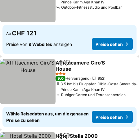
Prince Karim Aga Khan IV
Outdoor-Fitnessstudio und Poolbar
CHF 121
Ab
Preise von
9 Websites
anzeigen
Preise sehen
Affittacamere Ciro'S
Teilen
Zu Favoriten hinzufügen
House
3 Sterne
9.0
Hervorragend
952
3.5 km bis Flughafen Olbia-Costa Smeralda-
Prince Karim Aga Khan IV
Ruhiger Garten und Terrassenbereich
Wähle Reisedaten aus, um die genauen
Preise sehen
Preise zu sehen
Hotel Stella 2000
Teilen