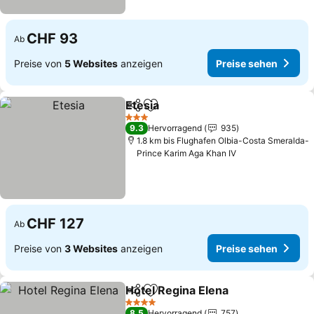
CHF 93
Ab
Preise von
5 Websites
anzeigen
Preise sehen
Etesia
Teilen
Zu Favoriten hinzufügen
3 Sterne
9.3
Hervorragend
935
1.8 km bis Flughafen Olbia-Costa Smeralda-
Prince Karim Aga Khan IV
CHF 127
Ab
Preise von
3 Websites
anzeigen
Preise sehen
Hotel Regina Elena
Teilen
Zu Favoriten hinzufügen
4 Sterne
8.5
Hervorragend
757