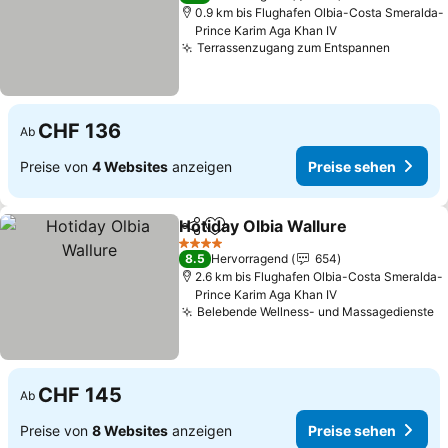
0.9 km bis Flughafen Olbia-Costa Smeralda-
Prince Karim Aga Khan IV
Terrassenzugang zum Entspannen
CHF 136
Ab
Preise von
4 Websites
anzeigen
Preise sehen
Hotiday Olbia Wallure
Teilen
Zu Favoriten hinzufügen
4 Sterne
8.5
Hervorragend
654
2.6 km bis Flughafen Olbia-Costa Smeralda-
Prince Karim Aga Khan IV
Belebende Wellness- und Massagedienste
CHF 145
Ab
Preise von
8 Websites
anzeigen
Preise sehen