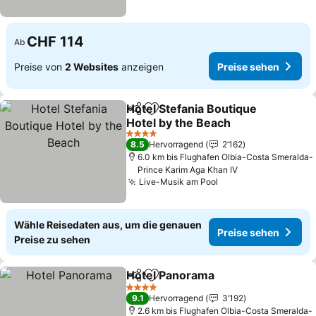
CHF 114
Ab
Preise von
2 Websites
anzeigen
Preise sehen
Hotel Stefania Boutique
Teilen
Zu Favoriten hinzufügen
Hotel by the Beach
4 Sterne
8.5
Hervorragend
2’162
6.0 km bis Flughafen Olbia-Costa Smeralda-
Prince Karim Aga Khan IV
Live-Musik am Pool
Wähle Reisedaten aus, um die genauen
Preise sehen
Preise zu sehen
Hotel Panorama
Teilen
Zu Favoriten hinzufügen
4 Sterne
9.1
Hervorragend
3’192
2.6 km bis Flughafen Olbia-Costa Smeralda-