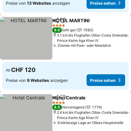
Preise von
13 Websites
anzeigen
Preise sehen
HOTEL MARTINI
Teilen
Zu Favoriten hinzufügen
4 Sterne
8.0
Sehr gut
1’083
3.1 km bis Flughafen Olbia-Costa Smeralda-
Prince Karim Aga Khan IV
Zimmer mit Park- oder Meerblick
CHF 120
Ab
Preise von
9 Websites
anzeigen
Preise sehen
Hotel Centrale
Teilen
Zu Favoriten hinzufügen
4 Sterne
8.5
Hervorragend
1’779
2.6 km bis Flughafen Olbia-Costa Smeralda-
Prince Karim Aga Khan IV
Erstklassige Lage an Olbias Hauptstraße