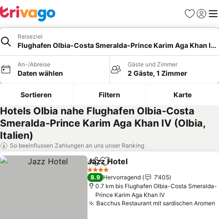
Favoriten
Einlog
Me
Reiseziel
Flughafen Olbia-Costa Smeralda-Prince Karim Aga Khan IV, 
An-/Abreise
Gäste und Zimmer
Daten wählen
2 Gäste, 1 Zimmer
Sortieren
Filtern
Karte
Hotels Olbia nahe Flughafen Olbia-Costa
Smeralda-Prince Karim Aga Khan IV (Olbia,
Italien)
So beeinflussen Zahlungen an uns unser Ranking
Jazz Hotel
Teilen
Zu Favoriten hinzufügen
4 Sterne
8.9
Hervorragend
7’405
0.7 km bis Flughafen Olbia-Costa Smeralda-
Prince Karim Aga Khan IV
Bacchus Restaurant mit sardischen Aromen