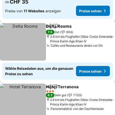
CHF 35
Ab
Preise von
11 Websites
anzeigen
Preise sehen
Delta Rooms
Teilen
Zu Favoriten hinzufügen
7.5
Gut
934
3.6 km bis Flughafen Olbia-Costa Smeralda-
Prince Karim Aga Khan IV
Cafés und Restaurants direkt vor Ort
Wähle Reisedaten aus, um die genauen
Preise sehen
Preise zu sehen
Hotel Terranova
Teilen
Zu Favoriten hinzufügen
3 Sterne
8.2
Sehr gut
1’133
2.6 km bis Flughafen Olbia-Costa Smeralda-
Prince Karim Aga Khan IV
Panoramablick von der Dachterrasse