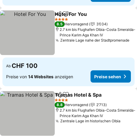
Hotel For You
Teilen
Zu Favoriten hinzufügen
4 Sterne
8.5
Hervorragend
3’034
2.7 km bis Flughafen Olbia-Costa Smeralda-
Prince Karim Aga Khan IV
Zentrale Lage nahe der Stadtpromenade
CHF 100
Ab
Preise von
14 Websites
anzeigen
Preise sehen
Tramas Hotel & Spa
Teilen
Zu Favoriten hinzufügen
4 Sterne
8.8
Hervorragend
2’713
2.7 km bis Flughafen Olbia-Costa Smeralda-
Prince Karim Aga Khan IV
Zentrale Lage im historischen Olbia