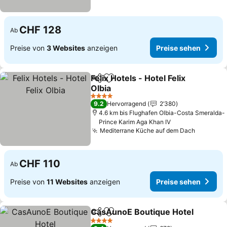
CHF 128
Ab
Preise von
3 Websites
anzeigen
Preise sehen
Felix Hotels - Hotel Felix
Teilen
Zu Favoriten hinzufügen
Olbia
4 Sterne
9.2
Hervorragend
2’380
4.6 km bis Flughafen Olbia-Costa Smeralda-
Prince Karim Aga Khan IV
Mediterrane Küche auf dem Dach
CHF 110
Ab
Preise von
11 Websites
anzeigen
Preise sehen
CasAunoE Boutique Hotel
Teilen
Zu Favoriten hinzufügen
4 Sterne