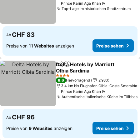
Prince Karim Aga Khan IV
Top-Lage im historischen Stadtzentrum
CHF 83
Ab
Preise von
11 Websites
anzeigen
Preise sehen
Delta Hotels by Marriott
Teilen
Zu Favoriten hinzufügen
Olbia Sardinia
4 Sterne
8.6
Hervorragend
2’980
3.4 km bis Flughafen Olbia-Costa Smeralda-
Prince Karim Aga Khan IV
Authentische italienische Küche im Tilibbas
CHF 96
Ab
Preise von
9 Websites
anzeigen
Preise sehen