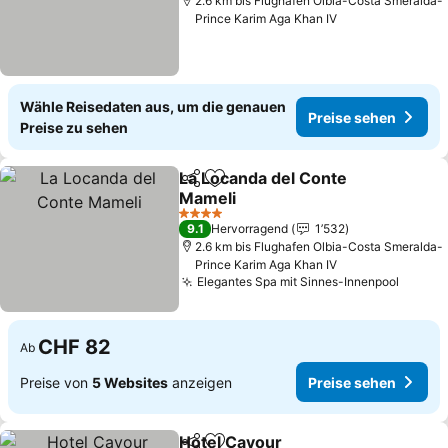
2.6 km bis Flughafen Olbia-Costa Smeralda-
Prince Karim Aga Khan IV
Wähle Reisedaten aus, um die genauen
Preise sehen
Preise zu sehen
La Locanda del Conte
Teilen
Zu Favoriten hinzufügen
Mameli
4 Sterne
9.1
Hervorragend
1’532
2.6 km bis Flughafen Olbia-Costa Smeralda-
Prince Karim Aga Khan IV
Elegantes Spa mit Sinnes-Innenpool
CHF 82
Ab
Preise von
5 Websites
anzeigen
Preise sehen
Hotel Cavour