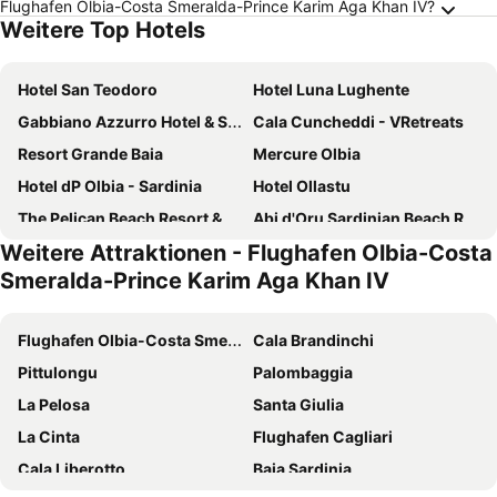
Flughafen Olbia-Costa Smeralda-Prince Karim Aga Khan IV?
Weitere Top Hotels
Hotel San Teodoro
Hotel Luna Lughente
Gabbiano Azzurro Hotel & Suites
Cala Cuncheddi - VRetreats
Resort Grande Baia
Mercure Olbia
Hotel dP Olbia - Sardinia
Hotel Ollastu
The Pelican Beach Resort & SPA - Adults Only
Abi d'Oru Sardinian Beach Resort & Spa
Weitere Attraktionen - Flughafen Olbia-Costa
Colonna Hotel Du Golf
Jazz Hotel
Smeralda-Prince Karim Aga Khan IV
Grand Hotel President Olbia
Hotel Le Mimose
Terradimare Resort & Spa
Baglioni Resort Sardinia
Flughafen Olbia-Costa Smeralda-Prince Karim Aga Khan IV
Cala Brandinchi
Hotel Castello
Hotel Rocce Sarde
Pittulongu
Palombaggia
Colonna Beach Hotel
Hotel Pozzo Sacro
La Pelosa
Santa Giulia
Hotel Regina Elena
Felix Hotels - Hotel Residence Porto San Paolo
La Cinta
Flughafen Cagliari
Due Lune Puntaldia Resort & Golf
Amasea Resort
Cala Liberotto
Baia Sardinia
Hotel Stefania Boutique Hotel by the Beach
Delta Hotels by Marriott Olbia Sardinia