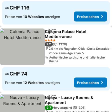
CHF 116
Ab
Preise von
10 Websites
anzeigen
Preise sehen
Colonna Palace Hotel
Teilen
Zu Favoriten hinzufügen
Mediterraneo
4 Sterne
7.2
1’120
2.9 km bis Flughafen Olbia-Costa Smeralda-
Prince Karim Aga Khan IV
Authentische sardische und italienische
Küche
CHF 74
Ab
Preise von
12 Websites
anzeigen
Preise sehen
Nuova - Luxury Rooms &
Teilen
Zu Favoriten hinzufügen
Apartment
9.7
Hervorragend
305