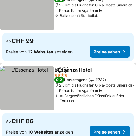
2.6 km bis Flughafen Olbia-Costa Smeralda-
Prince Karim Aga Khan IV
Balkone mit Stadtblick
CHF 99
Ab
Preise von
12 Websites
anzeigen
Preise sehen
L'Essenza Hotel
Teilen
Zu Favoriten hinzufügen
4 Sterne
9.2
Hervorragend
1’732
2.5 km bis Flughafen Olbia-Costa Smeralda-
Prince Karim Aga Khan IV
Außergewöhnliches Frühstück auf der
Terrasse
CHF 86
Ab
Preise von
10 Websites
anzeigen
Preise sehen