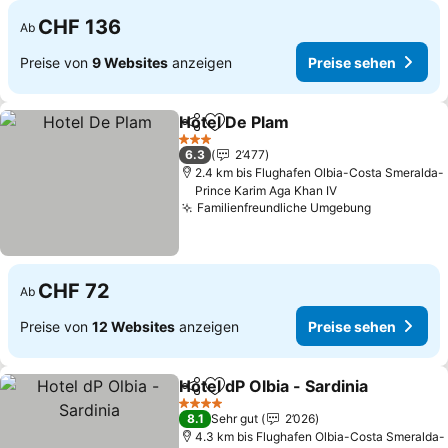
CHF 136
Ab
Preise von
9 Websites
anzeigen
Preise sehen
Hotel De Plam
Teilen
Zu Favoriten hinzufügen
3 Sterne
6.3
2’477
2.4 km bis Flughafen Olbia-Costa Smeralda-
Prince Karim Aga Khan IV
Familienfreundliche Umgebung
CHF 72
Ab
Preise von
12 Websites
anzeigen
Preise sehen
Hotel dP Olbia - Sardinia
Teilen
Zu Favoriten hinzufügen
4 Sterne
8.1
Sehr gut
2’026
4.3 km bis Flughafen Olbia-Costa Smeralda-