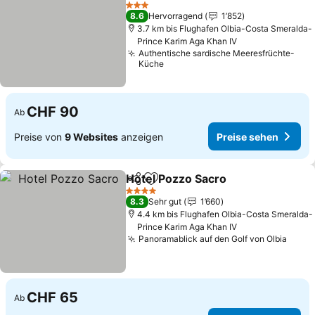
Zu Favoriten hinzufügen
3 Sterne
8.6
Hervorragend
1’852
3.7 km bis Flughafen Olbia-Costa Smeralda-
Prince Karim Aga Khan IV
Authentische sardische Meeresfrüchte-
Küche
CHF 90
Ab
Preise von
9 Websites
anzeigen
Preise sehen
Hotel Pozzo Sacro
Teilen
Zu Favoriten hinzufügen
4 Sterne
8.3
Sehr gut
1’660
4.4 km bis Flughafen Olbia-Costa Smeralda-
Prince Karim Aga Khan IV
Panoramablick auf den Golf von Olbia
CHF 65
Ab