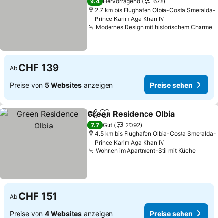
9.4
Hervorragend
678
2.7 km bis Flughafen Olbia-Costa Smeralda-
Prince Karim Aga Khan IV
Modernes Design mit historischem Charme
CHF 139
Ab
Preise von
5 Websites
anzeigen
Preise sehen
Green Residence Olbia
Teilen
Zu Favoriten hinzufügen
7.7
Gut
2’092
4.5 km bis Flughafen Olbia-Costa Smeralda-
Prince Karim Aga Khan IV
Wohnen im Apartment-Stil mit Küche
CHF 151
Ab
Preise von
4 Websites
anzeigen
Preise sehen