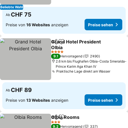
Beliebte Wahl
CHF 75
Ab
Preise von
16 Websites
anzeigen
Preise sehen
Grand Hotel President
Teilen
Zu Favoriten hinzufügen
Olbia
4 Sterne
9.1
Hervorragend
2’490
2.6 km bis Flughafen Olbia-Costa Smeralda-
Prince Karim Aga Khan IV
Praktische Lage direkt am Wasser
CHF 89
Ab
Preise von
13 Websites
anzeigen
Preise sehen
Olbia Rooms
Teilen
Zu Favoriten hinzufügen
3 Sterne
9.2
Hervorragend
337