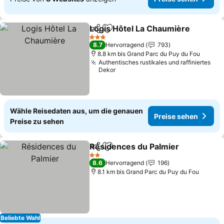
Logis Hôtel La Chaumière
Teilen
Zu Favoriten hinzufügen
3 Sterne
8.7
Hervorragend
793
8.8 km bis Grand Parc du Puy du Fou
Authentisches rustikales und raffiniertes
Dekor
Wähle Reisedaten aus, um die genauen
Preise sehen
Preise zu sehen
Résidences du Palmier
Teilen
Zu Favoriten hinzufügen
Pre
2 Sterne
8.6
Hervorragend
196
8.1 km bis Grand Parc du Puy du Fou
Beliebte Wahl