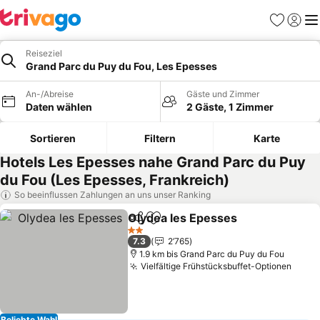
Favoriten
Einlog
Me
Reiseziel
Grand Parc du Puy du Fou, Les Epesses
An-/Abreise
Gäste und Zimmer
Daten wählen
2 Gäste, 1 Zimmer
Sortieren
Filtern
Karte
Hotels Les Epesses nahe Grand Parc du Puy
du Fou (Les Epesses, Frankreich)
So beeinflussen Zahlungen an uns unser Ranking
Olydea les Epesses
Teilen
Zu Favoriten hinzufügen
Preise
2 Sterne
7.3
2’765
1.9 km bis Grand Parc du Puy du Fou
Vielfältige Frühstücksbuffet-Optionen
Preis
Beliebte Wahl