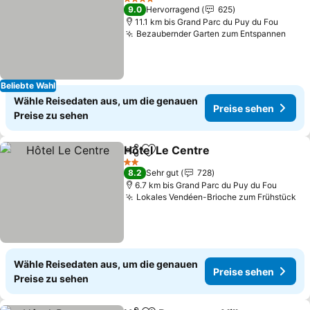
4 Sterne
9.0
Hervorragend
625
11.1 km bis Grand Parc du Puy du Fou
Bezaubernder Garten zum Entspannen
Prei
Beliebte Wahl
Wähle Reisedaten aus, um die genauen
Preise sehen
Preise zu sehen
Hôtel Le Centre
Teilen
Zu Favoriten hinzufügen
Preise seh
2 Sterne
8.2
Sehr gut
728
6.7 km bis Grand Parc du Puy du Fou
Lokales Vendéen-Brioche zum Frühstück
Pr
Wähle Reisedaten aus, um die genauen
Preise sehen
Preise zu sehen