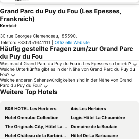
Grand Parc du Puy du Fou (Les Epesses,
Frankreich)
Kontakt
30 rue Georges Clemenceau
,
85590
,
Telefon
:
+33(2)51641111
|
Offizielle Website
Häufig gestellte Fragen zum/zur Grand Parc
du Puy du Fou
Was macht Grand Parc du Puy du Fou in Les Epesses so beliebt?
Welche Unterkünfte gibt es in der Nähe von Grand Parc du Puy du
Fou?
Welche anderen Sehenswürdigkeiten sind in der Nähe von Grand
Parc du Puy du Fou?
Weitere Top Hotels
B&B HOTEL Les Herbiers
ibis Les Herbiers
Hotel Omnubo Collection
Logis Hôtel La Chaumière
The Originals City, Hôtel La Verriaire, Cholet Sud
Domaine de la Boulaie
Hotel Château de la Barbinière
Hôtel De La Barbacane