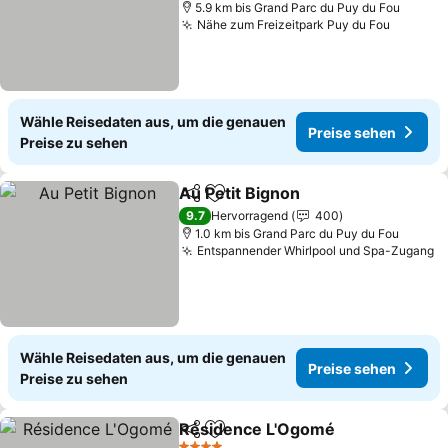
5.9 km bis Grand Parc du Puy du Fou
Nähe zum Freizeitpark Puy du Fou
Preise 
Wähle Reisedaten aus, um die genauen
Preise sehen
Preise zu sehen
Au Petit Bignon
Teilen
Zu Favoriten hinzufügen
Preise seh
9.7
Hervorragend
400
1.0 km bis Grand Parc du Puy du Fou
Entspannender Whirlpool und Spa-Zugang
P
Wähle Reisedaten aus, um die genauen
Preise sehen
Preise zu sehen
Résidence L'Ogomé
Teilen
Zu Favoriten hinzufügen
Preise