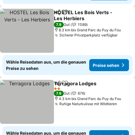
HOSTEL Les Bois Verts -
Teilen
Zu Favoriten hinzufügen
Les Herbiers
Preise sehen
7.9
Gut
1’089
8.3 km bis Grand Parc du Puy du Fou
Sicherer Privatparkplatz verfügbar
Preise 
Wähle Reisedaten aus, um die genauen
Preise sehen
Preise zu sehen
Terragora Lodges
Teilen
Zu Favoriten hinzufügen
Preise s
2 Sterne
7.6
Gut
676
4.3 km bis Grand Parc du Puy du Fou
Ruhige Naturkulisse mit Wildtieren
Preise 
Wähle Reisedaten aus, um die genauen