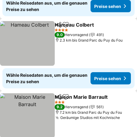
Wähle Reisedaten aus, um die genauen
Preise sehen
Preise zu sehen
Hameau Colbert
Teilen
Zu Favoriten hinzufügen
Preise se
4 Sterne
9.0
Hervorragend
491
2.3 km bis Grand Parc du Puy du Fou
Wähle Reisedaten aus, um die genauen
Preise sehen
Preise zu sehen
Maison Marie Barrault
Teilen
Zu Favoriten hinzufügen
Prei
3 Sterne
9.2
Hervorragend
561
7.2 km bis Grand Parc du Puy du Fou
Geräumige Studios mit Kochnische
Preise 