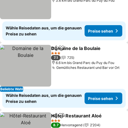
3.6 km bis Grand Parc du Puy du Fou
Wähle Reisedaten aus, um die genauen
Preise sehen
Preise zu sehen
Domaine de la Boulaie
Teilen
Zu Favoriten hinzufügen
Prei
3 Sterne
7.1
725
6.6 km bis Grand Parc du Puy du Fou
Gemütliches Restaurant und Bar vor Ort
Pre
Beliebte Wahl
Wähle Reisedaten aus, um die genauen
Preise sehen
Preise zu sehen
Hôtel-Restaurant Aloé
Teilen
Zu Favoriten hinzufügen
Pre
3 Sterne
8.7
Hervorragend
2’204