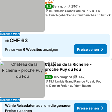
Teilen
Zu Favoriten hinzufügen
Preise sehen
3 Sterne
8.2
Sehr gut
2’401
16.9 km bis Grand Parc du Puy du Fou
Frisch gebackenes französisches Frühstück
Beliebte Wahl
CHF 63
Ab
Preise von
6 Websites
anzeigen
Preise sehen
Château de la Richerie -
Teilen
Zu Favoriten hinzufügen
proche Puy du Fou
Preise sehen
1 Sterne
8.5
Hervorragend
447
15.7 km bis Grand Parc du Puy du Fou
Dine im Freien auf dem Rasen
Preise seh
Beliebte Wahl
Wähle Reisedaten aus, um die genauen
Preise sehen
Preise zu sehen