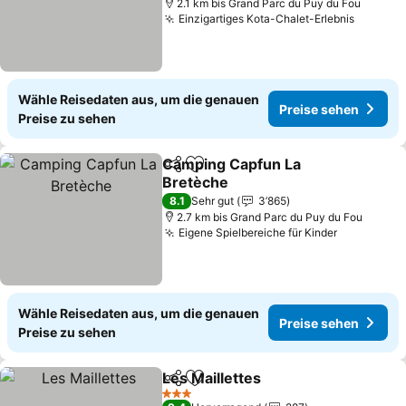
2.1 km bis Grand Parc du Puy du Fou
Einzigartiges Kota-Chalet-Erlebnis
Preise 
Wähle Reisedaten aus, um die genauen
Preise sehen
Preise zu sehen
Camping Capfun La
Teilen
Zu Favoriten hinzufügen
Bretèche
Preise sehen
8.1
Sehr gut
3’865
2.7 km bis Grand Parc du Puy du Fou
Eigene Spielbereiche für Kinder
Preise se
Wähle Reisedaten aus, um die genauen
Preise sehen
Preise zu sehen
Les Maillettes
Teilen
Zu Favoriten hinzufügen
Preise sehen
3 Sterne