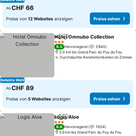
CHF 66
Ab
Preise von
12 Websites
anzeigen
Preise sehen
Hotel Omnubo Collection
Teilen
Zu Favoriten hinzufügen
P
3 Sterne
9.3
Hervorragend
2’840
3.0 km bis Grand Parc du Puy du Fou
Durchdachte Annehmlichkeiten im Zimmer
P
Beliebte Wahl
CHF 89
Ab
Preise von
5 Websites
anzeigen
Preise sehen
Logis Aloe
Teilen
Zu Favoriten hinzufügen
Preise sehen
3 Sterne
8.6
Hervorragend
1’634
5.9 km bis Grand Parc du Puy du Fou