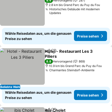
9.4
Hervorragend
287
2.8 km bis Grand Parc du Puy du Fou
Historisches Gebäude mit modernen
Updates
Wähle Reisedaten aus, um die genauen
Preise sehen
Preise zu sehen
Hotel - Restaurant Les 3
Teilen
Zu Favoriten hinzufügen
Piliers
Preise sehen
8.8
Hervorragend
869
10.9 km bis Grand Parc du Puy du Fou
Charmantes Steindorf-Ambiente
Preise s
Beliebte Wahl
Wähle Reisedaten aus, um die genauen
Preise sehen
Preise zu sehen
ibis Cholet