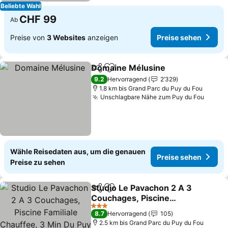
Beliebte Wahl
CHF 99
Ab
Preise von
3 Websites
anzeigen
Preise sehen
Domaine Mélusine
Teilen
Zu Favoriten hinzufügen
Preise 
9.2
Hervorragend
2’329
1.8 km bis Grand Parc du Puy du Fou
Unschlagbare Nähe zum Puy du Fou
Preise
Wähle Reisedaten aus, um die genauen
Preise sehen
Preise zu sehen
Studio Le Pavachon 2 A 3
Teilen
Zu Favoriten hinzufügen
Couchages, Piscine
Familiale Chauffee, 3 Min
Preise sehen
3 Sterne
8.7
Hervorragend
105
Du Puy Du Fou Les
2.5 km bis Grand Parc du Puy du Fou