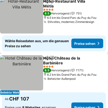
Hôtel-Restaurant Villa
Teilen
Zu Favoriten hinzufügen
Métis
Preise sehen
4 Sterne
9.5
Hervorragend
751
6.5 km bis Grand Parc du Puy du Fou
Stilvolles, modernes Zimmerdesign
Preise 
Wähle Reisedaten aus, um die genauen
Preise sehen
Preise zu sehen
Hotel Château de la
Teilen
Zu Favoriten hinzufügen
Barbinière
Preise sehen
4 Sterne
8.5
Hervorragend
1’171
8.2 km bis Grand Parc du Puy du Fou
Beheizter Außenpool
Preise sehen
Beliebte Wahl
CHF 107
Ab
Preise von
8 Websites
anzeigen
Preise sehen