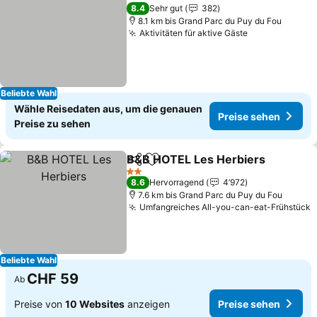
Preise sehen
8.4
Sehr gut
382
8.1 km bis Grand Parc du Puy du Fou
Aktivitäten für aktive Gäste
Preise sehen
Beliebte Wahl
Wähle Reisedaten aus, um die genauen
Preise sehen
Preise zu sehen
B&B HOTEL Les Herbiers
Teilen
Zu Favoriten hinzufügen
P
2 Sterne
8.6
Hervorragend
4’972
7.6 km bis Grand Parc du Puy du Fou
Umfangreiches All-you-can-eat-Frühstück
P
Beliebte Wahl
CHF 59
Ab
Preise von
10 Websites
anzeigen
Preise sehen