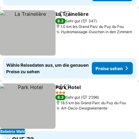
La Trainelière
Teilen
Zu Favoriten hinzufügen
Preise sehen
8.2
Sehr gut
347
1.0 km bis Grand Parc du Puy du Fou
Hydromassage-Duschen in den Zimmern
Pr
Wähle Reisedaten aus, um die genauen
Preise sehen
Preise zu sehen
Park Hotel
Teilen
Zu Favoriten hinzufügen
Preise sehen
3 Sterne
8.3
Sehr gut
2’296
18.5 km bis Grand Parc du Puy du Fou
Art-Deco-Designelemente
Preise sehen
Beliebte Wahl