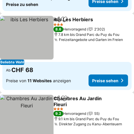
Preise sehen
Preise zu sehen
ibis Les Herbiers
Teilen
Zu Favoriten hinzufügen
Preise se
3 Sterne
8.6
Hervorragend
2’302
7.8 km bis Grand Parc du Puy du Fou
Freizeitangebote und Garten im Freien
Prei
Beliebte Wahl
CHF 68
Ab
Preise von
11 Websites
anzeigen
Preise sehen
Chambres Au Jardin
Teilen
Zu Favoriten hinzufügen
Fleuri
Preise sehen
3 Sterne
9.2
Hervorragend
55
9.1 km bis Grand Parc du Puy du Fou
Direkter Zugang zu Kanu-Abenteuern
Preis