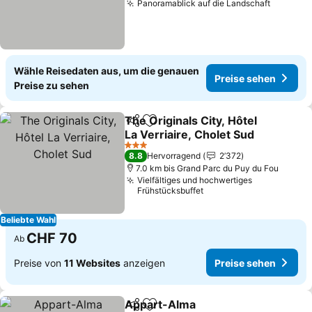
Panoramablick auf die Landschaft
Preise 
Wähle Reisedaten aus, um die genauen
Preise sehen
Preise zu sehen
The Originals City, Hôtel
Teilen
Zu Favoriten hinzufügen
La Verriaire, Cholet Sud
Preise sehen
3 Sterne
8.8
Hervorragend
2’372
7.0 km bis Grand Parc du Puy du Fou
Vielfältiges und hochwertiges
Frühstücksbuffet
Beliebte Wahl
CHF 70
Ab
Preise von
11 Websites
anzeigen
Preise sehen
Appart-Alma
Teilen
Zu Favoriten hinzufügen