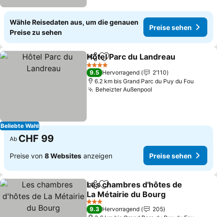
Wähle Reisedaten aus, um die genauen
Preise sehen
Preise zu sehen
Hôtel Parc du Landreau
Teilen
Zu Favoriten hinzufügen
Pr
4 Sterne
9.5
Hervorragend
2’110
6.2 km bis Grand Parc du Puy du Fou
Beheizter Außenpool
Preise sehen
Beliebte Wahl
CHF 99
Ab
Preise von
8 Websites
anzeigen
Preise sehen
Les chambres d'hôtes de
Teilen
Zu Favoriten hinzufügen
La Métairie du Bourg
Preise sehen
3 Sterne
9.3
Hervorragend
205