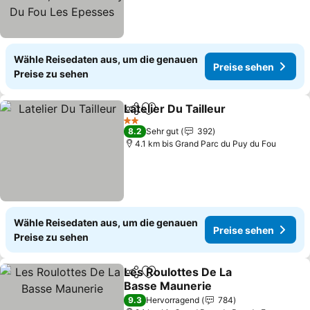
Epesses
Wähle Reisedaten aus, um die genauen
Preise sehen
Preise zu sehen
Latelier Du Tailleur
Teilen
Zu Favoriten hinzufügen
Preise 
2 Sterne
8.2
Sehr gut
392
4.1 km bis Grand Parc du Puy du Fou
Wähle Reisedaten aus, um die genauen
Preise sehen
Preise zu sehen
Les Roulottes De La
Teilen
Zu Favoriten hinzufügen
Basse Maunerie
Preise sehen
9.3
Hervorragend
784