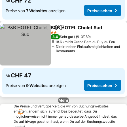
CHF 72
Ab
Preise von
7 Websites
anzeigen
Preise sehen
B&B HOTEL Cholet Sud
Teilen
Zu Favoriten hinzufügen
Pre
2 Sterne
8.0
Sehr gut
3’089
18.6 km bis Grand Parc du Puy du Fou
Direkt neben Einkaufsmöglichkeiten und
Restaurants
CHF 47
Ab
Preise von
9 Websites
anzeigen
Preise sehen
Mehr
Die Preise und Verfügbarkeit, die wir von Buchungswebsites
erhalten, ändern sich laufend. Das bedeutet, dass Du
möglicherweise nicht immer genau dasselbe Angebot findest, das
Du auf trivago gesehen hast, wenn Du auf der Buchungswebsite
landest.