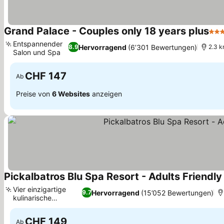
Grand Palace - Couples only 18 years plus
5 S
Entspannender
Hervorragend
(6’301 Bewertungen)
8.9
2.3 k
Salon und Spa
CHF 147
Ab
Preise von
6 Websites
anzeigen
Pickalbatros Blu Spa Resort - Adults Friendly 
Vier einzigartige
Hervorragend
(15’052 Bewertungen)
9.7
kulinarische
Erlebnisse
CHF 149
Ab