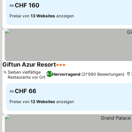
CHF 160
Ab
Preise von
13 Websites
anzeigen
Giftun Azur Resort
3 Sterne
Sieben vielfältige
Hervorragend
(21’990 Bewertungen)
8.7
Restaurants vor Ort
CHF 66
Ab
Preise von
12 Websites
anzeigen