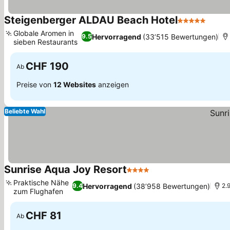
Steigenberger ALDAU Beach Hotel
5 Sterne
Globale Aromen in
Hervorragend
(33’515 Bewertungen)
9.5
sieben Restaurants
CHF 190
Ab
Preise von
12 Websites
anzeigen
Beliebte Wahl
Sunrise Aqua Joy Resort
4 Sterne
Praktische Nähe
Hervorragend
(38’958 Bewertungen)
9.4
2.
zum Flughafen
CHF 81
Ab