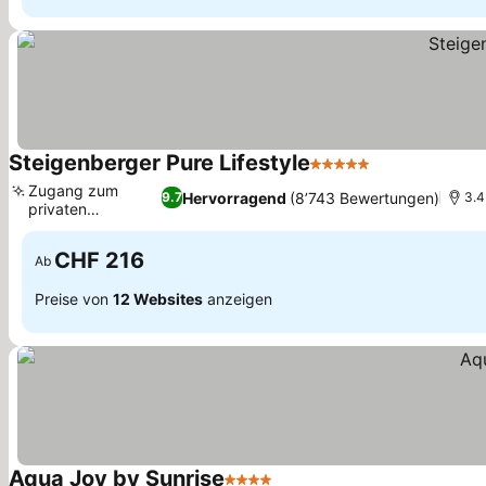
Steigenberger Pure Lifestyle
5 Sterne
Zugang zum
Hervorragend
(8’743 Bewertungen)
9.7
3.4
privaten
Sandstrand
CHF 216
Ab
Preise von
12 Websites
anzeigen
Aqua Joy by Sunrise