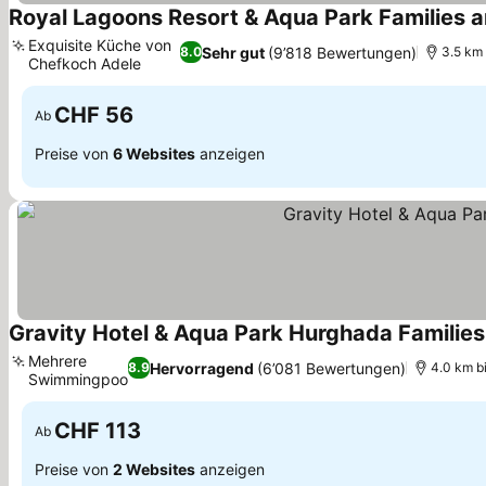
Royal Lagoons Resort & Aqua Park Families 
Exquisite Küche von
Sehr gut
(9’818 Bewertungen)
8.0
3.5 km 
Chefkoch Adele
CHF 56
Ab
Preise von
6 Websites
anzeigen
Gravity Hotel & Aqua Park Hurghada Familie
Mehrere
Hervorragend
(6’081 Bewertungen)
8.9
4.0 km b
Swimmingpools
CHF 113
Ab
Preise von
2 Websites
anzeigen