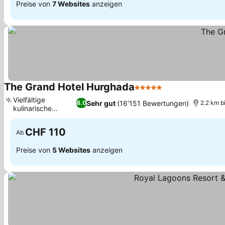
Preise von
7 Websites
anzeigen
The Grand Hotel Hurghada
5 Sterne
Vielfältige
Sehr gut
(16’151 Bewertungen)
8.0
2.2 km b
kulinarische
Erlebnisse
CHF 110
Ab
Preise von
5 Websites
anzeigen