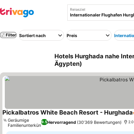
Reiseziel
Filter
Sortiert nach
Preis
Internati
Hotels Hurghada nahe Inte
Ägypten)
Pickalbatros White Beach Resort - Hurghada
Geräumige
Hervorragend
(30’369 Bewertungen)
9.5
2.0
Familienunterkünfte