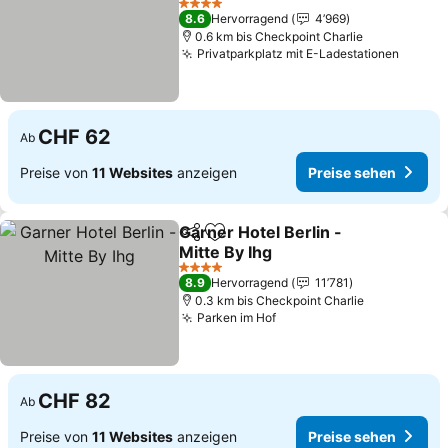
Preise sehen
4 Sterne
8.6
Hervorragend
4’969
0.6 km bis Checkpoint Charlie
Privatparkplatz mit E-Ladestationen
Preise
CHF 62
Ab
Preise von
11 Websites
anzeigen
Preise sehen
Garner Hotel Berlin -
Teilen
Zu Favoriten hinzufügen
Mitte By Ihg
Preise sehen
4 Sterne
8.9
Hervorragend
11’781
0.3 km bis Checkpoint Charlie
Parken im Hof
Preise sehen
CHF 82
Ab
Preise von
11 Websites
anzeigen
Preise sehen