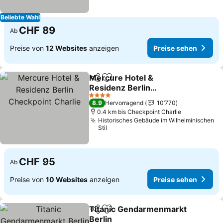
Beliebte Wahl
CHF 89
Ab
Preise von
12 Websites
anzeigen
Preise sehen
Mercure Hotel &
Teilen
Zu Favoriten hinzufügen
Residenz Berlin
Checkpoint Charlie
Preise sehen
4 Sterne
8.9
Hervorragend
10’770
0.4 km bis Checkpoint Charlie
Historisches Gebäude im Wilhelminischen
Stil
CHF 95
Ab
Preise von
10 Websites
anzeigen
Preise sehen
Titanic Gendarmenmarkt
Teilen
Zu Favoriten hinzufügen
Berlin