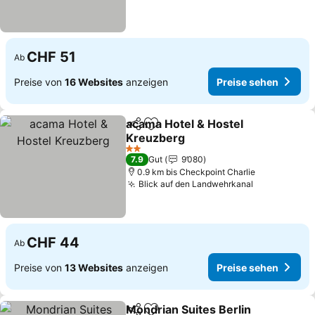
CHF 51
Ab
Preise von
16 Websites
anzeigen
Preise sehen
acama Hotel & Hostel
Teilen
Zu Favoriten hinzufügen
Kreuzberg
Preise sehen
2 Sterne
7.9
Gut
9’080
0.9 km bis Checkpoint Charlie
Blick auf den Landwehrkanal
Preise sehe
CHF 44
Ab
Preise von
13 Websites
anzeigen
Preise sehen
Mondrian Suites Berlin