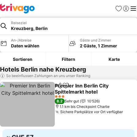
Favoriten
Einlog
Me
Reiseziel
Kreuzberg, Berlin
An-/Abreise
Gäste und Zimmer
Daten wählen
2 Gäste, 1 Zimmer
Sortieren
Filtern
Karte
Hotels Berlin nahe Kreuzberg
So beeinflussen Zahlungen an uns unser Ranking
Premier Inn Berlin City
Teilen
Zu Favoriten hinzufügen
Spittelmarkt hotel
Preise sehen
3 Sterne
8.2
Sehr gut
10’526
1.1 km bis Checkpoint Charlie
Sichere Parkplätze vor Ort verfügbar
Preis