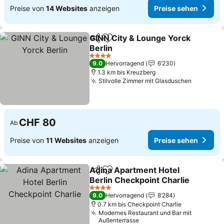
Preise von
14 Websites
anzeigen
Preise sehen
GINN City & Lounge Yorck
Teilen
Zu Favoriten hinzufügen
Berlin
Preise sehen
4 Sterne
9.0
Hervorragend
6’230
1.3 km bis Kreuzberg
Stilvolle Zimmer mit Glasduschen
Preise s
CHF 80
Ab
Preise von
11 Websites
anzeigen
Preise sehen
Adina Apartment Hotel
Teilen
Zu Favoriten hinzufügen
Berlin Checkpoint Charlie
Preise sehen
4 Sterne
9.0
Hervorragend
8’284
0.7 km bis Checkpoint Charlie
Modernes Restaurant und Bar mit
Außenterrasse