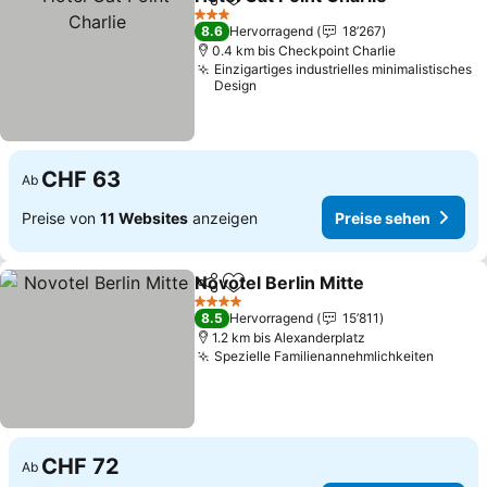
Teilen
Zu Favoriten hinzufügen
Pre
3 Sterne
8.6
Hervorragend
18’267
0.4 km bis Checkpoint Charlie
Einzigartiges industrielles minimalistisches
Design
CHF 63
Ab
Preise von
11 Websites
anzeigen
Preise sehen
Novotel Berlin Mitte
Teilen
Zu Favoriten hinzufügen
Preise
4 Sterne
8.5
Hervorragend
15’811
1.2 km bis Alexanderplatz
Spezielle Familienannehmlichkeiten
Preise
CHF 72
Ab