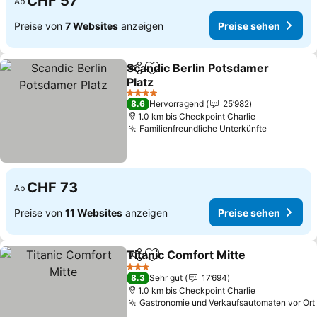
CHF 57
Ab
Preise von
7 Websites
anzeigen
Preise sehen
Scandic Berlin Potsdamer
Teilen
Zu Favoriten hinzufügen
Platz
Preise sehen
4 Sterne
8.6
Hervorragend
25’982
1.0 km bis Checkpoint Charlie
Familienfreundliche Unterkünfte
Preise se
CHF 73
Ab
Preise von
11 Websites
anzeigen
Preise sehen
Titanic Comfort Mitte
Teilen
Zu Favoriten hinzufügen
Prei
3 Sterne
8.3
Sehr gut
17’694
1.0 km bis Checkpoint Charlie
Gastronomie und Verkaufsautomaten vor Ort