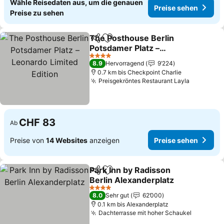
Wähle Reisedaten aus, um die genauen
Preise sehen
Preise zu sehen
The Posthouse Berlin
Teilen
Zu Favoriten hinzufügen
Potsdamer Platz –
Leonardo Limited Edition
Preise sehen
4 Sterne
8.9
Hervorragend
9’224
0.7 km bis Checkpoint Charlie
Preisgekröntes Restaurant Layla
Preise s
CHF 83
Ab
Preise von
14 Websites
anzeigen
Preise sehen
Park Inn by Radisson
Teilen
Zu Favoriten hinzufügen
Berlin Alexanderplatz
Preise sehen
4 Sterne
8.0
Sehr gut
62’000
0.1 km bis Alexanderplatz
Dachterrasse mit hoher Schaukel
Preise s