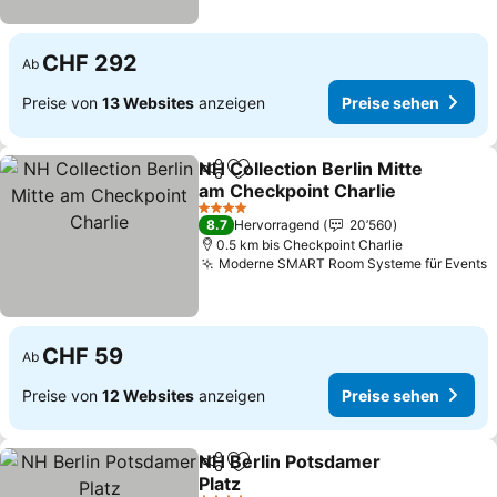
CHF 292
Ab
Preise von
13 Websites
anzeigen
Preise sehen
NH Collection Berlin Mitte
Teilen
Zu Favoriten hinzufügen
am Checkpoint Charlie
Preise sehen
4 Sterne
8.7
Hervorragend
20’560
0.5 km bis Checkpoint Charlie
Moderne SMART Room Systeme für Events
P
CHF 59
Ab
Preise von
12 Websites
anzeigen
Preise sehen
NH Berlin Potsdamer
Teilen
Zu Favoriten hinzufügen
Platz