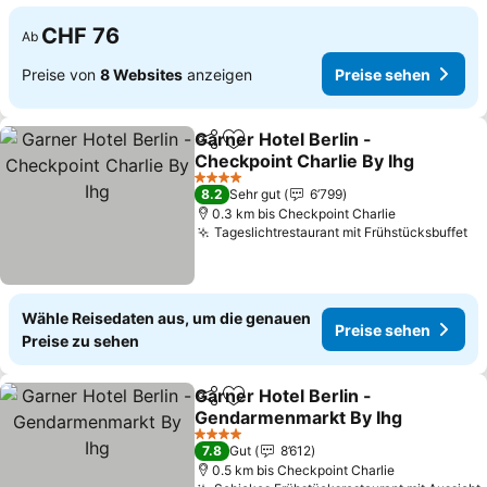
CHF 76
Ab
Preise von
8 Websites
anzeigen
Preise sehen
Garner Hotel Berlin -
Teilen
Zu Favoriten hinzufügen
Checkpoint Charlie By Ihg
Preise sehen
4 Sterne
8.2
Sehr gut
6’799
0.3 km bis Checkpoint Charlie
Tageslichtrestaurant mit Frühstücksbuffet
Pr
Wähle Reisedaten aus, um die genauen
Preise sehen
Preise zu sehen
Garner Hotel Berlin -
Teilen
Zu Favoriten hinzufügen
Gendarmenmarkt By Ihg
Preise sehen
4 Sterne
7.8
Gut
8’612
0.5 km bis Checkpoint Charlie