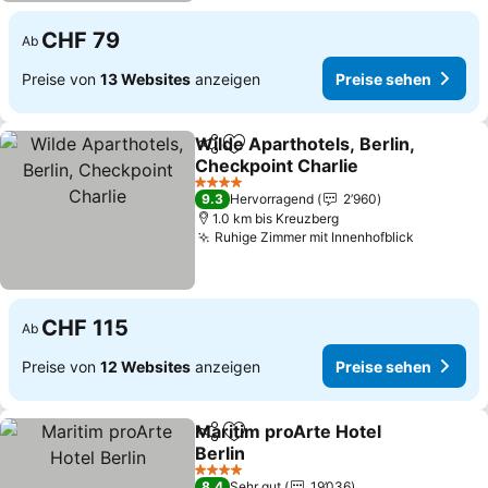
CHF 79
Ab
Preise von
13 Websites
anzeigen
Preise sehen
Wilde Aparthotels, Berlin,
Teilen
Zu Favoriten hinzufügen
Checkpoint Charlie
Preise sehen
4 Sterne
9.3
Hervorragend
2’960
1.0 km bis Kreuzberg
Ruhige Zimmer mit Innenhofblick
Preise s
CHF 115
Ab
Preise von
12 Websites
anzeigen
Preise sehen
Maritim proArte Hotel
Teilen
Zu Favoriten hinzufügen
Berlin
Preise sehen
4 Sterne
8.4
Sehr gut
19’036