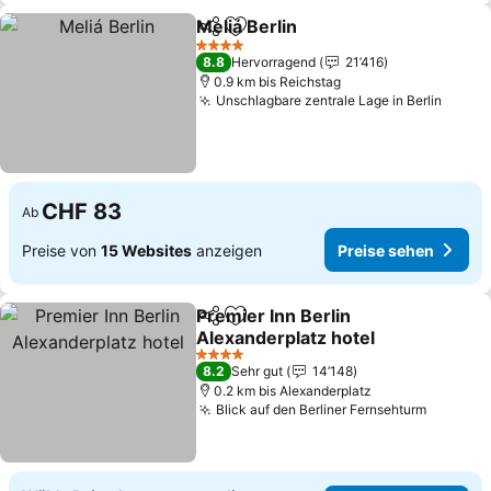
Meliá Berlin
Teilen
Zu Favoriten hinzufügen
Preise sehen
4 Sterne
8.8
Hervorragend
21’416
0.9 km bis Reichstag
Unschlagbare zentrale Lage in Berlin
Preis
CHF 83
Ab
Preise von
15 Websites
anzeigen
Preise sehen
Premier Inn Berlin
Teilen
Zu Favoriten hinzufügen
Alexanderplatz hotel
Preise sehen
4 Sterne
8.2
Sehr gut
14’148
0.2 km bis Alexanderplatz
Blick auf den Berliner Fernsehturm
Preise 