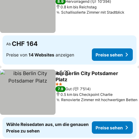
8.9
Hervorragend
10’394
0.8 km bis Reichstag
Schallisolierte Zimmer mit Stadtblick
Preise
CHF 164
Ab
Preise von
14 Websites
anzeigen
Preise sehen
ibis Berlin City Potsdamer
Teilen
Zu Favoriten hinzufügen
Platz
Preise sehen
2 Sterne
7.9
Gut
7’514
0.5 km bis Checkpoint Charlie
Renovierte Zimmer mit hochwertigen Betten
Wähle Reisedaten aus, um die genauen
Preise sehen
Preise zu sehen