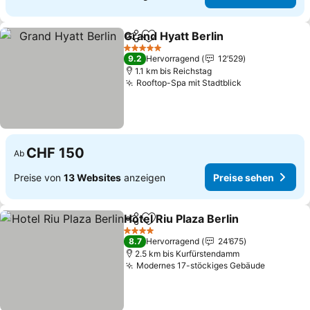
Grand Hyatt Berlin
Teilen
Zu Favoriten hinzufügen
Preise 
5 Sterne
9.2
Hervorragend
12’529
1.1 km bis Reichstag
Rooftop-Spa mit Stadtblick
Preise sehen
CHF 150
Ab
Preise von
13 Websites
anzeigen
Preise sehen
Hotel Riu Plaza Berlin
Teilen
Zu Favoriten hinzufügen
Preis
4 Sterne
8.7
Hervorragend
24’675
2.5 km bis Kurfürstendamm
Modernes 17-stöckiges Gebäude
Preise s