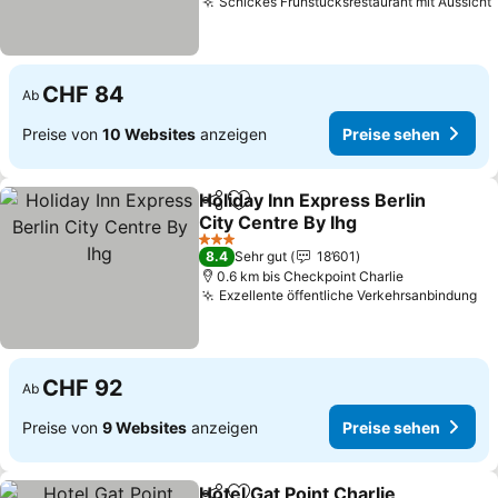
Schickes Frühstücksrestaurant mit Aussicht
CHF 84
Ab
Preise von
10 Websites
anzeigen
Preise sehen
Holiday Inn Express Berlin
Teilen
Zu Favoriten hinzufügen
City Centre By Ihg
Preise sehen
3 Sterne
8.4
Sehr gut
18’601
0.6 km bis Checkpoint Charlie
Exzellente öffentliche Verkehrsanbindung
Pr
CHF 92
Ab
Preise von
9 Websites
anzeigen
Preise sehen
Hotel Gat Point Charlie