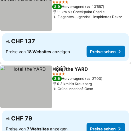
Preise sehen
5 Sterne
8.9
Hervorragend
13’557
1.1 km bis Checkpoint Charlie
Elegantes Jugendstil-inspiriertes Dekor
Prei
CHF 137
Ab
Preise von
18 Websites
anzeigen
Preise sehen
Hotel the YARD
Teilen
Zu Favoriten hinzufügen
Preise seh
4 Sterne
8.6
Hervorragend
2’100
0.3 km bis Kreuzberg
Grüne Innenhof-Oase
Preise sehen
CHF 79
Ab
Preise von
7 Websites
anzeigen
Preise sehen