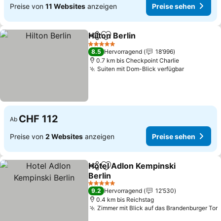
Preise von
11 Websites
anzeigen
Preise sehen
Hilton Berlin
Teilen
Zu Favoriten hinzufügen
Preise sehen
5 Sterne
8.5
Hervorragend
18’996
0.7 km bis Checkpoint Charlie
Suiten mit Dom-Blick verfügbar
Preise se
CHF 112
Ab
Preise von
2 Websites
anzeigen
Preise sehen
Hotel Adlon Kempinski
Teilen
Zu Favoriten hinzufügen
Berlin
Preise sehen
5 Sterne
9.2
Hervorragend
12’530
0.4 km bis Reichstag
Zimmer mit Blick auf das Brandenburger Tor