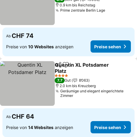
0.9 km bis Reichstag
Prime zentrale Berlin Lage
Preise sehen
CHF 74
Ab
Preise von
10 Websites
anzeigen
Preise sehen
Quentin XL Potsdamer
Teilen
Zu Favoriten hinzufügen
Platz
Preise sehen
4 Sterne
7.7
Gut
8’063
2.0 km bis Kreuzberg
Geräumige und elegant eingerichtete
Zimmer
CHF 64
Ab
Preise von
14 Websites
anzeigen
Preise sehen