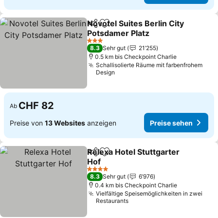
Novotel Suites Berlin City
Teilen
Zu Favoriten hinzufügen
Potsdamer Platz
Preise sehen
3 Sterne
8.3
Sehr gut
21’255
0.5 km bis Checkpoint Charlie
Schallisolierte Räume mit farbenfrohem
Design
CHF 82
Ab
Preise von
13 Websites
anzeigen
Preise sehen
Relexa Hotel Stuttgarter
Teilen
Zu Favoriten hinzufügen
Hof
Preise sehen
4 Sterne
8.3
Sehr gut
6’976
0.4 km bis Checkpoint Charlie
Vielfältige Speisemöglichkeiten in zwei
Restaurants