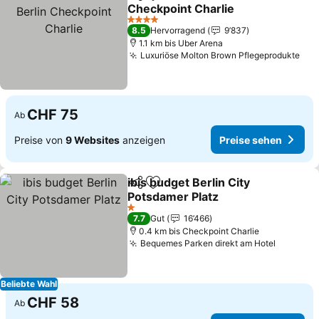
Teilen
Zu Favoriten hinzufügen
Checkpoint Charlie
Preise sehen
4 Sterne
8.5
Hervorragend
9’837
1.1 km bis Uber Arena
Luxuriöse Molton Brown Pflegeprodukte
Pre
CHF 75
Ab
Preise von
9 Websites
anzeigen
Preise sehen
ibis budget Berlin City
Teilen
Zu Favoriten hinzufügen
Potsdamer Platz
Preise sehen
1 Sterne
7.7
Gut
16’466
0.4 km bis Checkpoint Charlie
Bequemes Parken direkt am Hotel
Preise 
Beliebte Wahl
CHF 58
Ab