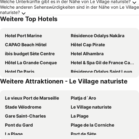
Welche Unterkünfte gibt es in der Nähe von Le Village naturiste?
Welche anderen Sehenswürdigkeiten sind in der Nähe von Le Village
naturiste?
Weitere Top Hotels
Hotel Port Marine
Résidence Odalys Nakâra
CAPAO Beach Hôtel
Hôtel Cap Pirate
ibis budget Sète Centre
Hotel Alhambra
Hôtel La Grande Conque
Hotel & Spa Gil de France Cap d'Agde
Hotel De Paris
Résidence Odalys Saint Loup
Weitere Attraktionen - Le Village naturiste
Le Palmyra Golf Hotel
Hôtel L'orque Bleue
Hotel Helios
Hotel Les Dunes
Le vieux Port de Marseille
Platja d´Aro
Hotel Les Grenadines
Hôtel de la Plage
Stade Vélodrome
Le Village naturiste
Mercure Hotel Golf Cap d'Agde
B&B HOTEL Sète Centre Gare
Gare Saint-Charles
La Plage
Hotel Sables D'or
Logis Hôtel Les Pins - Opéralia
Pont du Gard
Plage de la Corniche
Le National
The Originals City, Hotel Cap Maya, Cap d'Agde
La Plage
Port de Sète
Hotel Imperial
Hôtel Bellevue Cap d'Agde