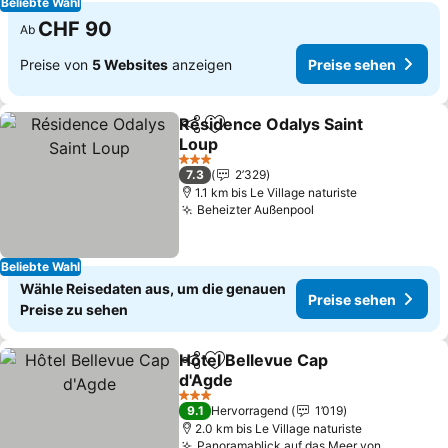
Beliebte Wahl
CHF 90
Ab
Preise von
5 Websites
anzeigen
Preise sehen
Résidence Odalys Saint
Teilen
Zu Favoriten hinzufügen
Loup
3 Sterne
7.3
2’329
1.1 km bis Le Village naturiste
Beheizter Außenpool
Beliebte Wahl
Wähle Reisedaten aus, um die genauen
Preise sehen
Preise zu sehen
Hôtel Bellevue Cap
Teilen
Zu Favoriten hinzufügen
d'Agde
3 Sterne
9.1
Hervorragend
1’019
2.0 km bis Le Village naturiste
Panoramablick auf das Meer von