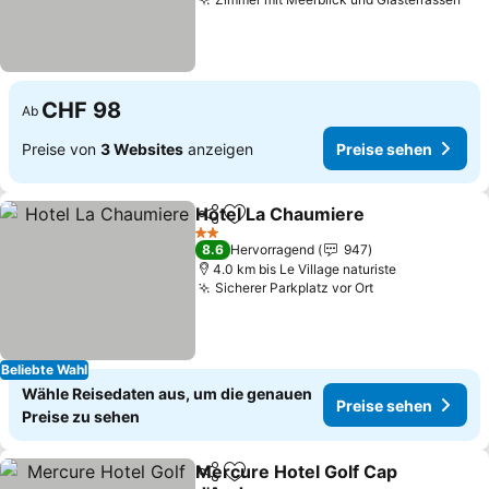
CHF 98
Ab
Preise von
3 Websites
anzeigen
Preise sehen
Hotel La Chaumiere
Teilen
Zu Favoriten hinzufügen
2 Sterne
8.6
Hervorragend
947
4.0 km bis Le Village naturiste
Sicherer Parkplatz vor Ort
Beliebte Wahl
Wähle Reisedaten aus, um die genauen
Preise sehen
Preise zu sehen
Mercure Hotel Golf Cap
Teilen
Zu Favoriten hinzufügen