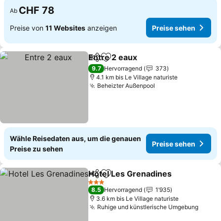
CHF 78
Ab
Preise von
11 Websites
anzeigen
Preise sehen
Entre 2 eaux
Teilen
Zu Favoriten hinzufügen
9.7
Hervorragend
373
4.1 km bis Le Village naturiste
Beheizter Außenpool
Wähle Reisedaten aus, um die genauen
Preise sehen
Preise zu sehen
Hotel Les Grenadines
Teilen
Zu Favoriten hinzufügen
3 Sterne
8.5
Hervorragend
1’935
3.6 km bis Le Village naturiste
Ruhige und künstlerische Umgebung