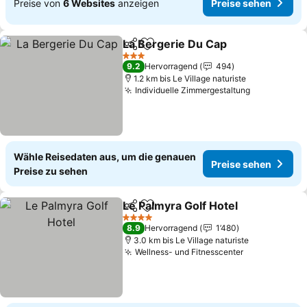
Preise von
6 Websites
anzeigen
Preise sehen
La Bergerie Du Cap
Teilen
Zu Favoriten hinzufügen
3 Sterne
9.2
Hervorragend
494
1.2 km bis Le Village naturiste
Individuelle Zimmergestaltung
Wähle Reisedaten aus, um die genauen
Preise sehen
Preise zu sehen
Le Palmyra Golf Hotel
Teilen
Zu Favoriten hinzufügen
4 Sterne
8.9
Hervorragend
1’480
3.0 km bis Le Village naturiste
Wellness- und Fitnesscenter