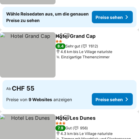
Wähle Reisedaten aus, um die genauen
Preise sehen
Preise zu sehen
Hotel Grand Cap
Teilen
Zu Favoriten hinzufügen
2 Sterne
8.4
Sehr gut
1’612
4.6 km bis Le Village naturiste
Einzigartige Themenzimmer
CHF 55
Ab
Preise von
9 Websites
anzeigen
Preise sehen
Hotel Les Dunes
Teilen
Zu Favoriten hinzufügen
3 Sterne
7.9
Gut
956
4.3 km bis Le Village naturiste
Zimmer mit Meerblick und Glasterrassen