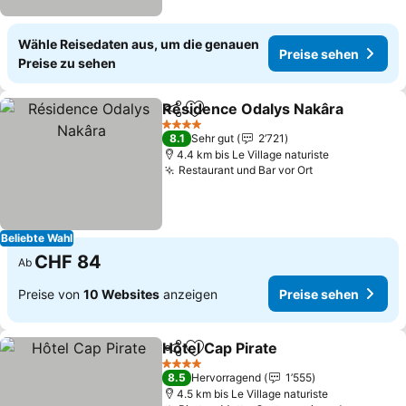
Wähle Reisedaten aus, um die genauen
Preise sehen
Preise zu sehen
Résidence Odalys Nakâra
Teilen
Zu Favoriten hinzufügen
4 Sterne
8.1
Sehr gut
2’721
4.4 km bis Le Village naturiste
Restaurant und Bar vor Ort
Beliebte Wahl
CHF 84
Ab
Preise von
10 Websites
anzeigen
Preise sehen
Hôtel Cap Pirate
Teilen
Zu Favoriten hinzufügen
4 Sterne
8.5
Hervorragend
1’555
4.5 km bis Le Village naturiste