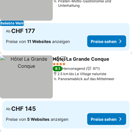
Piraten-Motto-Gastronomie und
Unterhaltung
Beliebte Wahl
CHF 177
Ab
Preise von
11 Websites
anzeigen
Preise sehen
Hôtel La Grande Conque
Teilen
Zu Favoriten hinzufügen
4 Sterne
9.1
Hervorragend
971
2.5 km bis Le Village naturiste
Panoramablick auf das Mittelmeer
CHF 145
Ab
Preise von
5 Websites
anzeigen
Preise sehen