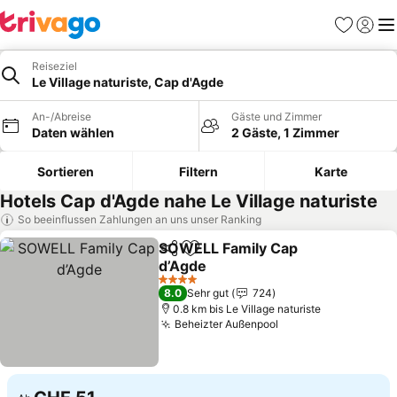
Favoriten
Einlog
Me
Reiseziel
Le Village naturiste, Cap d'Agde
An-/Abreise
Gäste und Zimmer
Daten wählen
2 Gäste, 1 Zimmer
Sortieren
Filtern
Karte
Hotels Cap d'Agde nahe Le Village naturiste
So beeinflussen Zahlungen an uns unser Ranking
SOWELL Family Cap
Teilen
Zu Favoriten hinzufügen
d’Agde
4 Sterne
8.0
Sehr gut
724
0.8 km bis Le Village naturiste
Beheizter Außenpool