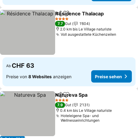
Résidence Thalacap
Teilen
Zu Favoriten hinzufügen
4 Sterne
7.7
Gut
1’604
2.0 km bis Le Village naturiste
Voll ausgestattete Küchenzeilen
CHF 63
Ab
Preise von
8 Websites
anzeigen
Preise sehen
Natureva Spa
Teilen
Zu Favoriten hinzufügen
4 Sterne
7.9
Gut
2’131
0.4 km bis Le Village naturiste
Hoteleigene Spa- und
Wellnesseinrichtungen