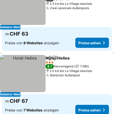
2.3 km bis Le Village naturiste
Zwei saisonale Außenpools
Beliebte Wahl
CHF 63
Ab
Preise von
8 Websites
anzeigen
Preise sehen
Hotel Helios
Teilen
Zu Favoriten hinzufügen
3 Sterne
8.7
Hervorragend
1’380
2.0 km bis Le Village naturiste
Beheizter Außenpool
Beliebte Wahl
CHF 67
Ab
Preise von
7 Websites
anzeigen
Preise sehen