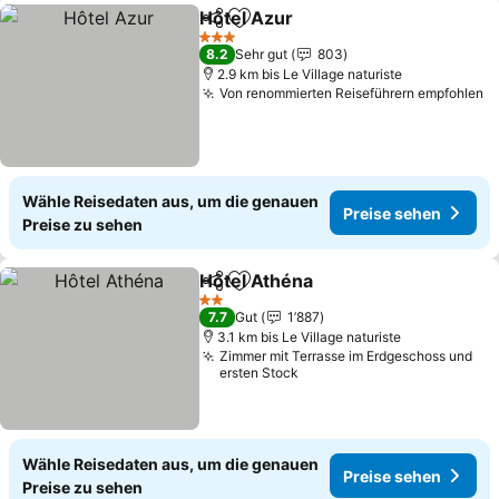
Hôtel Azur
Teilen
Zu Favoriten hinzufügen
3 Sterne
8.2
Sehr gut
803
2.9 km bis Le Village naturiste
Von renommierten Reiseführern empfohlen
Wähle Reisedaten aus, um die genauen
Preise sehen
Preise zu sehen
Hôtel Athéna
Teilen
Zu Favoriten hinzufügen
2 Sterne
7.7
Gut
1’887
3.1 km bis Le Village naturiste
Zimmer mit Terrasse im Erdgeschoss und
ersten Stock
Wähle Reisedaten aus, um die genauen
Preise sehen
Preise zu sehen