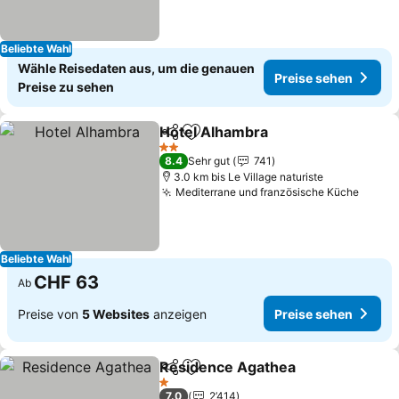
Beliebte Wahl
Wähle Reisedaten aus, um die genauen
Preise sehen
Preise zu sehen
Hotel Alhambra
Teilen
Zu Favoriten hinzufügen
2 Sterne
8.4
Sehr gut
741
3.0 km bis Le Village naturiste
Mediterrane und französische Küche
Beliebte Wahl
CHF 63
Ab
Preise von
5 Websites
anzeigen
Preise sehen
Residence Agathea
Teilen
Zu Favoriten hinzufügen
1 Sterne
7.0
2’414