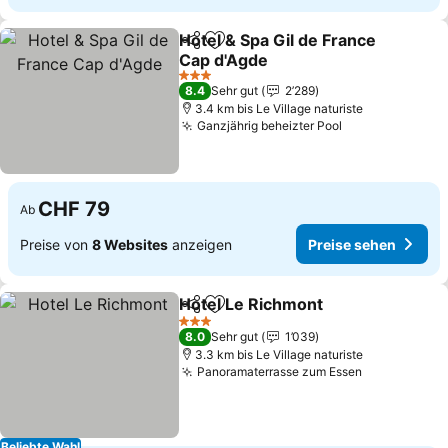
Hotel & Spa Gil de France
Teilen
Zu Favoriten hinzufügen
Cap d'Agde
3 Sterne
8.4
Sehr gut
2’289
3.4 km bis Le Village naturiste
Ganzjährig beheizter Pool
CHF 79
Ab
Preise von
8 Websites
anzeigen
Preise sehen
Hotel Le Richmont
Teilen
Zu Favoriten hinzufügen
3 Sterne
8.0
Sehr gut
1’039
3.3 km bis Le Village naturiste
Panoramaterrasse zum Essen
Beliebte Wahl