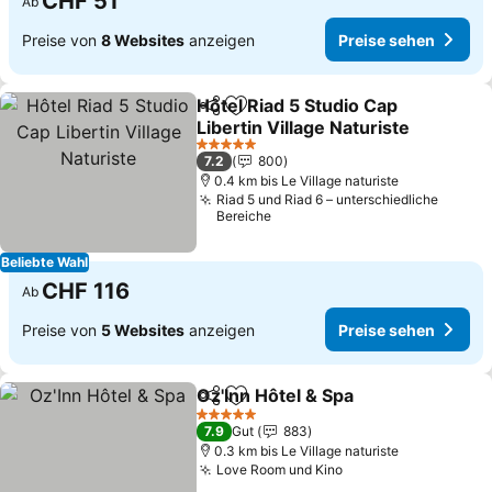
CHF 51
Ab
Preise von
8 Websites
anzeigen
Preise sehen
Hôtel Riad 5 Studio Cap
Teilen
Zu Favoriten hinzufügen
Libertin Village Naturiste
5 Sterne
7.2
800
0.4 km bis Le Village naturiste
Riad 5 und Riad 6 – unterschiedliche
Bereiche
Beliebte Wahl
CHF 116
Ab
Preise von
5 Websites
anzeigen
Preise sehen
Oz'Inn Hôtel & Spa
Teilen
Zu Favoriten hinzufügen
5 Sterne
7.9
Gut
883
0.3 km bis Le Village naturiste
Love Room und Kino