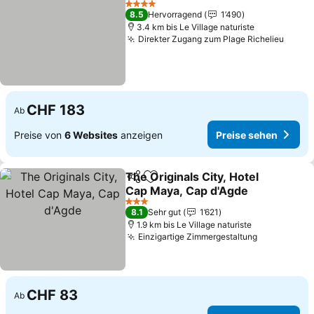
4 Sterne
8.5
Hervorragend
1’490
3.4 km bis Le Village naturiste
Direkter Zugang zum Plage Richelieu
CHF 183
Ab
Preise von
6 Websites
anzeigen
Preise sehen
The Originals City, Hotel
Teilen
Zu Favoriten hinzufügen
Cap Maya, Cap d'Agde
3 Sterne
8.1
Sehr gut
1’621
1.9 km bis Le Village naturiste
Einzigartige Zimmergestaltung
CHF 83
Ab