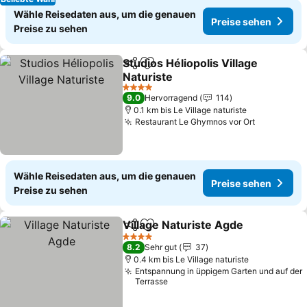
Wähle Reisedaten aus, um die genauen
Preise sehen
Preise zu sehen
Studios Héliopolis Village
Teilen
Zu Favoriten hinzufügen
Naturiste
4 Sterne
9.0
Hervorragend
114
0.1 km bis Le Village naturiste
Restaurant Le Ghymnos vor Ort
Wähle Reisedaten aus, um die genauen
Preise sehen
Preise zu sehen
Village Naturiste Agde
Teilen
Zu Favoriten hinzufügen
4 Sterne
8.2
Sehr gut
37
0.4 km bis Le Village naturiste
Entspannung in üppigem Garten und auf der
Terrasse