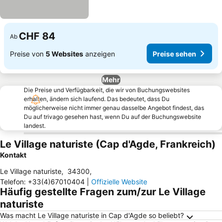
CHF 84
Ab
Preise von
5 Websites
anzeigen
Preise sehen
Mehr
Die Preise und Verfügbarkeit, die wir von Buchungswebsites
erhalten, ändern sich laufend. Das bedeutet, dass Du
möglicherweise nicht immer genau dasselbe Angebot findest, das
Du auf trivago gesehen hast, wenn Du auf der Buchungswebsite
landest.
Le Village naturiste (Cap d'Agde, Frankreich)
Kontakt
Le Village naturiste
,
34300
,
Telefon
:
+33(4)67010404
|
Offizielle Website
Häufig gestellte Fragen zum/zur Le Village
naturiste
Was macht Le Village naturiste in Cap d'Agde so beliebt?