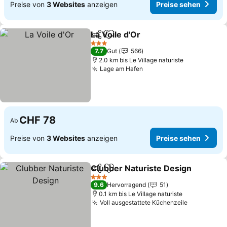
Preise von
3 Websites
anzeigen
Preise sehen
La Voile d'Or
Teilen
Zu Favoriten hinzufügen
3 Sterne
7.7
Gut
566
2.0 km bis Le Village naturiste
Lage am Hafen
CHF 78
Ab
Preise von
3 Websites
anzeigen
Preise sehen
Clubber Naturiste Design
Teilen
Zu Favoriten hinzufügen
3 Sterne
9.6
Hervorragend
51
0.1 km bis Le Village naturiste
Voll ausgestattete Küchenzeile