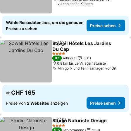
vulkanischen Klippen
Wähle Reisedaten aus, um die genauen
Preise sehen
Preise zu sehen
Sowell Hôtels Les Jardins
Teilen
Zu Favoriten hinzufügen
Du Cap
4 Sterne
8.1
Sehr gut
331
0.8 km bis Le Village naturiste
Minigolf- und Tennisanlagen vor Ort
CHF 165
Ab
Preise von
2 Websites
anzeigen
Preise sehen
Studio Naturiste Design
Teilen
Zu Favoriten hinzufügen
4 Sterne
9.5
Hervorragend
230