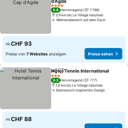
d'Agde
4 Sterne
8.8
Hervorragend
1’786
2.9 km bis Le Village naturiste
Wellnessbereich auf dem Dach
CHF 93
Ab
Preise von
7 Websites
anzeigen
Preise sehen
Hotel Tennis International
Teilen
Zu Favoriten hinzufügen
3 Sterne
9.2
Hervorragend
777
1.6 km bis Le Village naturiste
Balinesisch inspiriertes Design
CHF 88
Ab