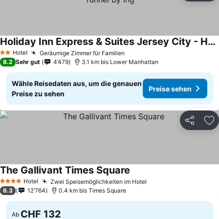
Holiday Inn Express & Suites Jersey City - Holland Tunnel By Ihg
Hotel
Geräumige Zimmer für Familien
2 Sterne
8.2
Sehr gut
4’479
3.1 km bis Lower Manhattan
Wähle Reisedaten aus, um die genauen
Preise sehen
Preise zu sehen
Teilen
Zu
The Gallivant Times Square
Hotel
Zwei Speisemöglichkeiten im Hotel
4 Sterne
6.3
12’764
0.4 km bis Times Square
CHF 132
Ab