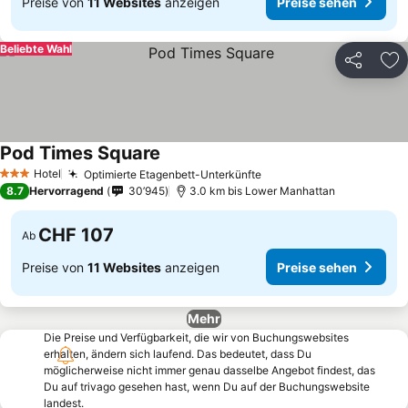
Preise von
11 Websites
anzeigen
Preise sehen
Beliebte Wahl
Teilen
Zu
Pod Times Square
Hotel
Optimierte Etagenbett-Unterkünfte
3 Sterne
8.7
Hervorragend
30’945
3.0 km bis Lower Manhattan
CHF 107
Ab
Preise von
11 Websites
anzeigen
Preise sehen
Mehr
Die Preise und Verfügbarkeit, die wir von Buchungswebsites
erhalten, ändern sich laufend. Das bedeutet, dass Du
möglicherweise nicht immer genau dasselbe Angebot findest, das
Du auf trivago gesehen hast, wenn Du auf der Buchungswebsite
landest.