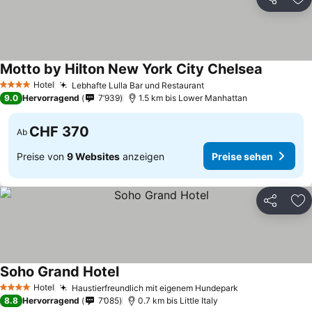
Teilen
Zu
Motto by Hilton New York City Chelsea
Hotel
Lebhafte Lulla Bar und Restaurant
4 Sterne
9.0
Hervorragend
7’939
1.5 km bis Lower Manhattan
CHF 370
Ab
Preise von
9 Websites
anzeigen
Preise sehen
Teilen
Zu
Soho Grand Hotel
Hotel
Haustierfreundlich mit eigenem Hundepark
4 Sterne
8.8
Hervorragend
7’085
0.7 km bis Little Italy