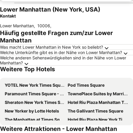
Lower Manhattan (New York, USA)
Kontakt
Lower Manhattan
,
10006
,
Häufig gestellte Fragen zum/zur Lower
Manhattan
Was macht Lower Manhattan in New York so beliebt?
Welche Unterkünfte gibt es in der Nähe von Lower Manhattan?
Welche anderen Sehenswürdigkeiten sind in der Nähe von Lower
Manhattan?
Weitere Top Hotels
YOTEL New York Times Square
Pod Times Square
Paramount Times Square - A Generator Hotel
TownePlace Suites by Marriott New York Long Island City/Manhattan View
Sheraton New York Times Square Hotel
Hotel Riu Plaza Manhattan Times Square
New Yorker by Lotte Hotels
The Gallivant Times Square
The Manhattan at Times Square Hotel
Hotel Riu Plaza New York Times Square
Weitere Attraktionen - Lower Manhattan
Holiday Inn New York City - Times Square By Ihg
Capital Hotel