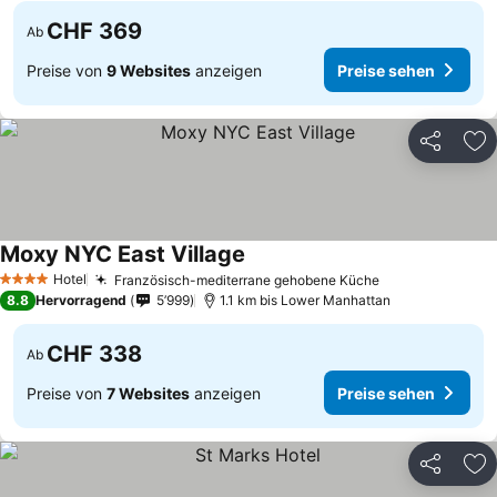
CHF 369
Ab
Preise von
9 Websites
anzeigen
Preise sehen
Teilen
Zu
Moxy NYC East Village
Hotel
Französisch-mediterrane gehobene Küche
4 Sterne
8.8
Hervorragend
5’999
1.1 km bis Lower Manhattan
CHF 338
Ab
Preise von
7 Websites
anzeigen
Preise sehen
Teilen
Zu