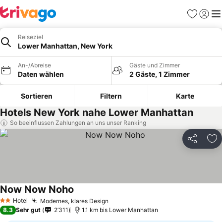
Favoriten
Einlog
Me
Reiseziel
Lower Manhattan, New York
An-/Abreise
Gäste und Zimmer
Daten wählen
2 Gäste, 1 Zimmer
Sortieren
Filtern
Karte
Hotels New York nahe Lower Manhattan
So beeinflussen Zahlungen an uns unser Ranking
Teilen
Zu
Now Now Noho
Hotel
Modernes, klares Design
2 Sterne
8.3
Sehr gut
2’311
1.1 km bis Lower Manhattan