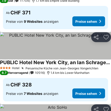
7.9
Gut
11’704
1.7 km bis Empire State Building
CHF 371
Ab
Preise von
9 Websites
anzeigen
Preise sehen
Teilen
Zu
PUBLIC Hotel New York City, an Ian Schrager Hotel
Hotel
Peruanische Küche von Jean-Georges Vongerichten
4 Sterne
8.7
Hervorragend
10’016
1.4 km bis Lower Manhattan
CHF 328
Ab
Preise von
7 Websites
anzeigen
Preise sehen