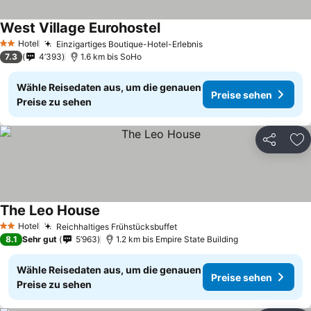
West Village Eurohostel
Hotel
Einzigartiges Boutique-Hotel-Erlebnis
2 Sterne
7.3
4’393
1.6 km bis SoHo
Wähle Reisedaten aus, um die genauen
Preise sehen
Preise zu sehen
Teilen
Zu
The Leo House
Hotel
Reichhaltiges Frühstücksbuffet
2 Sterne
8.1
Sehr gut
5’963
1.2 km bis Empire State Building
Wähle Reisedaten aus, um die genauen
Preise sehen
Preise zu sehen