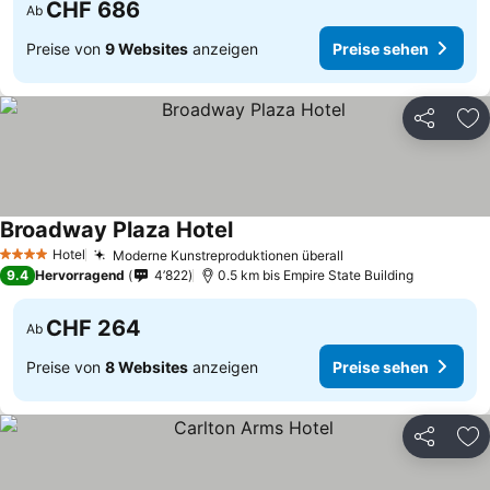
CHF 686
Ab
Preise von
9 Websites
anzeigen
Preise sehen
Teilen
Zu
Broadway Plaza Hotel
Hotel
Moderne Kunstreproduktionen überall
4 Sterne
9.4
Hervorragend
4’822
0.5 km bis Empire State Building
CHF 264
Ab
Preise von
8 Websites
anzeigen
Preise sehen
Teilen
Zu