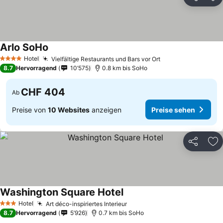
Teilen
Zu
Arlo SoHo
Hotel
Vielfältige Restaurants und Bars vor Ort
4 Sterne
8.7
Hervorragend
10’575
0.8 km bis SoHo
CHF 404
Ab
Preise von
10 Websites
anzeigen
Preise sehen
Teilen
Zu
Washington Square Hotel
Hotel
Art déco-inspiriertes Interieur
3 Sterne
8.7
Hervorragend
5’926
0.7 km bis SoHo