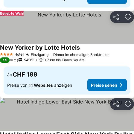
Beliebte Wahl
Teilen
Zu
New Yorker by Lotte Hotels
Hotel
Einzigartiges Dinner im ehemaligen Banktresor
4 Sterne
7.9
Gut
54’023
0.7 km bis Times Square
CHF 199
Ab
Preise von
11 Websites
anzeigen
Preise sehen
Teilen
Zu