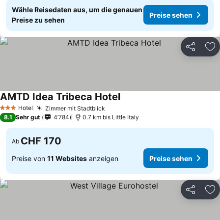
Wähle Reisedaten aus, um die genauen
Preise sehen
Preise zu sehen
Teilen
Zu
AMTD Idea Tribeca Hotel
Hotel
Zimmer mit Stadtblick
3 Sterne
8.1
Sehr gut
4’784
0.7 km bis Little Italy
CHF 170
Ab
Preise von
11 Websites
anzeigen
Preise sehen
Teilen
Zu