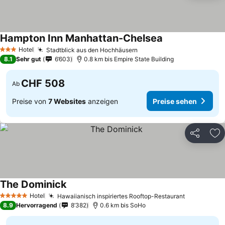
Hampton Inn Manhattan-Chelsea
Hotel
Stadtblick aus den Hochhäusern
3 Sterne
8.1
Sehr gut
6’603
0.8 km bis Empire State Building
CHF 508
Ab
Preise von
7 Websites
anzeigen
Preise sehen
Teilen
Zu
The Dominick
Hotel
Hawaiianisch inspiriertes Rooftop-Restaurant
5 Sterne
8.9
Hervorragend
8’382
0.6 km bis SoHo