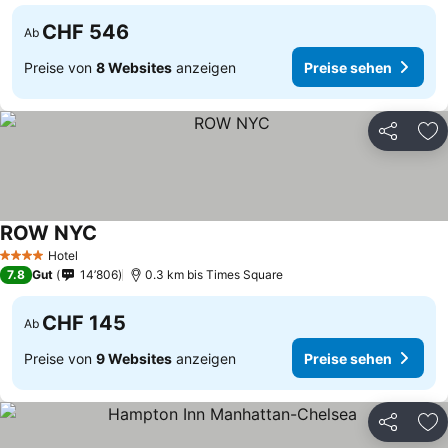
CHF 546
Ab
Preise von
8 Websites
anzeigen
Preise sehen
Teilen
Zu
ROW NYC
Hotel
4 Sterne
7.8
Gut
14’806
0.3 km bis Times Square
CHF 145
Ab
Preise von
9 Websites
anzeigen
Preise sehen
Teilen
Zu