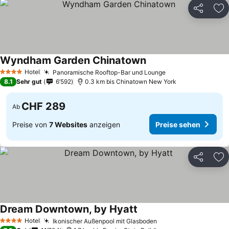
Teilen
Zu
Wyndham Garden Chinatown
Hotel
Panoramische Rooftop-Bar und Lounge
4 Sterne
8.1
Sehr gut
6’592
0.3 km bis Chinatown New York
CHF 289
Ab
Preise von
7 Websites
anzeigen
Preise sehen
Teilen
Zu
Dream Downtown, by Hyatt
Hotel
Ikonischer Außenpool mit Glasboden
4 Sterne