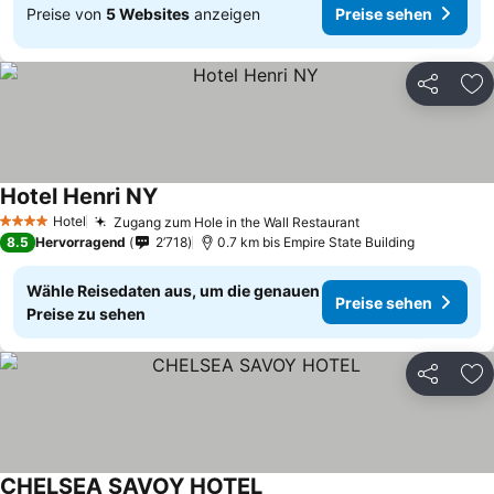
Preise von
5 Websites
anzeigen
Preise sehen
Teilen
Zu
Hotel Henri NY
Hotel
Zugang zum Hole in the Wall Restaurant
4 Sterne
8.5
Hervorragend
2’718
0.7 km bis Empire State Building
Wähle Reisedaten aus, um die genauen
Preise sehen
Preise zu sehen
Teilen
Zu
CHELSEA SAVOY HOTEL