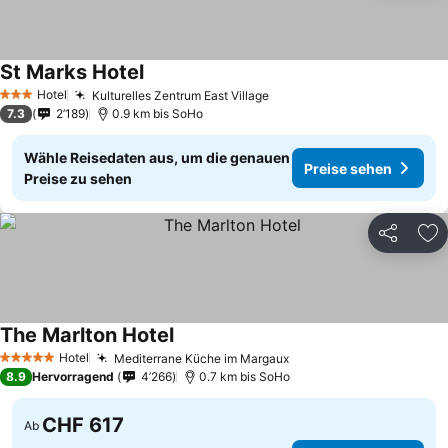
St Marks Hotel
Hotel
Kulturelles Zentrum East Village
3 Sterne
7.3
2’189
0.9 km bis SoHo
Wähle Reisedaten aus, um die genauen
Preise sehen
Preise zu sehen
Teilen
Zu
The Marlton Hotel
Hotel
Mediterrane Küche im Margaux
5 Sterne
8.9
Hervorragend
4’266
0.7 km bis SoHo
CHF 617
Ab