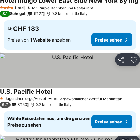
Hotel Indigo Lower East Side New York By Ihg
Hotel
Mr. Purple Dachbar und Restaurant
4 Sterne
8.1
Sehr gut
9’127
0.8 km bis Little Italy
CHF 183
Ab
Preise von
1 Website
anzeigen
Preise sehen
Teilen
Zu
U.S. Pacific Hotel
Jugendherberge/Hostel
Außergewöhnlicher Wert für Manhattan
1 Sterne
6.7
3’150
0.2 km bis Little Italy
Wähle Reisedaten aus, um die genauen
Preise sehen
Preise zu sehen