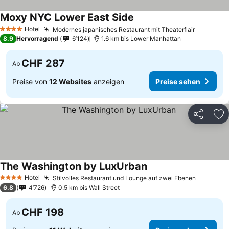
Moxy NYC Lower East Side
Hotel
Modernes japanisches Restaurant mit Theaterflair
4 Sterne
8.9
Hervorragend
6’124
1.6 km bis Lower Manhattan
CHF 287
Ab
Preise von
12 Websites
anzeigen
Preise sehen
Teilen
Zu
The Washington by LuxUrban
Hotel
Stilvolles Restaurant und Lounge auf zwei Ebenen
4 Sterne
6.8
4’726
0.5 km bis Wall Street
CHF 198
Ab