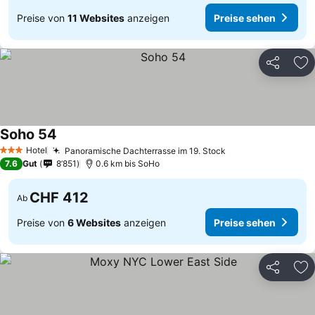
Preise von
11 Websites
anzeigen
Preise sehen
Teilen
Zu
Soho 54
Hotel
Panoramische Dachterrasse im 19. Stock
3 Sterne
7.6
Gut
8’851
0.6 km bis SoHo
CHF 412
Ab
Preise von
6 Websites
anzeigen
Preise sehen
Teilen
Zu