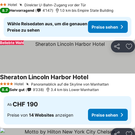
Hotel
Direkter U-Bahn-Zugang vor der Tür
2 Sterne
8.7
Hervorragend
4’147
1.0 km bis Empire State Building
Wähle Reisedaten aus, um die genauen
Preise sehen
Preise zu sehen
Beliebte Wahl
Teilen
Zu
Sheraton Lincoln Harbor Hotel
Hotel
Panoramablick auf die Skyline von Manhattan
4 Sterne
8.4
Sehr gut
9’338
3.4 km bis Lower Manhattan
CHF 190
Ab
Preise von
14 Websites
anzeigen
Preise sehen