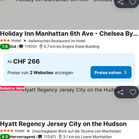
Teilen
Zu
Holiday Inn Manhattan 6th Ave - Chelsea By Ihg
Hotel
Italienisches Restaurant im Hotel
3 Sterne
7.6
Gut
11’610
0.7 km bis Empire State Building
CHF 266
Ab
Preise von
2 Websites
anzeigen
Preise sehen
Beliebte Wahl
Teilen
Zu
Hyatt Regency Jersey City on the Hudson
Hotel
Unschlagbarer Blick auf die Skyline von Manhattan
4 Sterne
8.5
Hervorragend
11’097
3.1 km bis Lower Manhattan