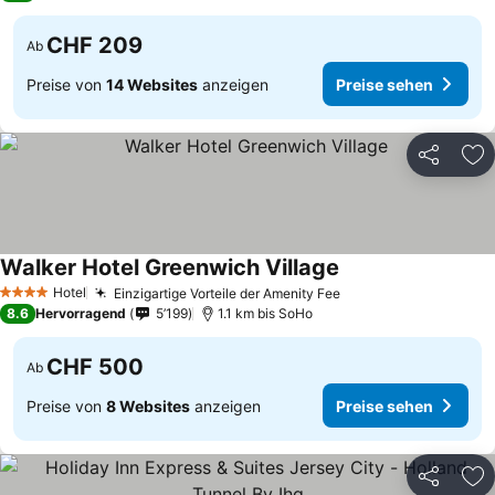
CHF 209
Ab
Preise von
14 Websites
anzeigen
Preise sehen
Teilen
Zu
Walker Hotel Greenwich Village
Hotel
Einzigartige Vorteile der Amenity Fee
4 Sterne
8.6
Hervorragend
5’199
1.1 km bis SoHo
CHF 500
Ab
Preise von
8 Websites
anzeigen
Preise sehen
Teilen
Zu