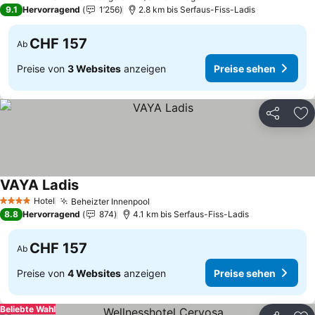
4 Sterne
9.1
Hervorragend
1’256
2.8 km bis Serfaus-Fiss-Ladis
CHF 157
Ab
Preise von
3 Websites
anzeigen
Preise sehen
Teilen
Zu
VAYA Ladis
Hotel
Beheizter Innenpool
4 Sterne
8.8
Hervorragend
874
4.1 km bis Serfaus-Fiss-Ladis
CHF 157
Ab
Preise von
4 Websites
anzeigen
Preise sehen
Beliebte Wahl