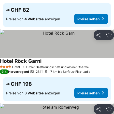
CHF 82
Ab
Preise von
4 Websites
anzeigen
Preise sehen
Teilen
Zu
Hotel Röck Garni
Hotel
Tiroler Gastfreundschaft und alpiner Charme
4 Sterne
9.4
Hervorragend
264
1.7 km bis Serfaus-Fiss-Ladis
CHF 198
Ab
Preise von
3 Websites
anzeigen
Preise sehen
Teilen
Zu