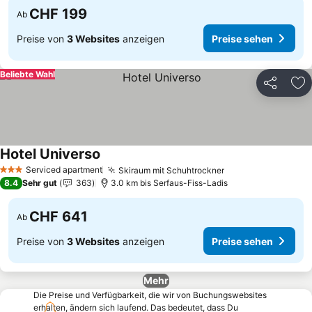
CHF 199
Ab
Preise von
3 Websites
anzeigen
Preise sehen
Beliebte Wahl
Teilen
Zu
Hotel Universo
Serviced apartment
Skiraum mit Schuhtrockner
3 Sterne
8.4
Sehr gut
363
3.0 km bis Serfaus-Fiss-Ladis
CHF 641
Ab
Preise von
3 Websites
anzeigen
Preise sehen
Mehr
Die Preise und Verfügbarkeit, die wir von Buchungswebsites
erhalten, ändern sich laufend. Das bedeutet, dass Du