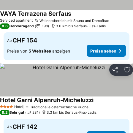
VAYA Terrazena Serfaus
Serviced apartment
Wellnessbereich mit Sauna und Dampfbad
8.6
Hervorragend
198
3.0 km bis Serfaus-Fiss-Ladis
CHF 154
Ab
Preise von
5 Websites
anzeigen
Preise sehen
Teilen
Zu
Hotel Garni Alpenruh-Micheluzzi
Hotel
Traditionelle österreichische Küche
4 Sterne
8.2
Sehr gut
231
3.3 km bis Serfaus-Fiss-Ladis
CHF 142
Ab