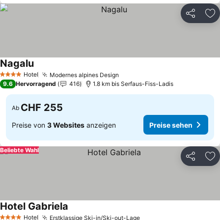
Teilen
Zu
Nagalu
Hotel
Modernes alpines Design
4 Sterne
9.6
Hervorragend
416
1.8 km bis Serfaus-Fiss-Ladis
CHF 255
Ab
Preise von
3 Websites
anzeigen
Preise sehen
Beliebte Wahl
Teilen
Zu
Hotel Gabriela
Hotel
Erstklassige Ski-in/Ski-out-Lage