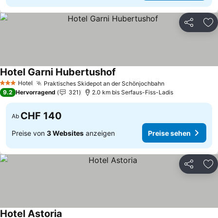
Teilen
Zu
Hotel Garni Hubertushof
Hotel
Praktisches Skidepot an der Schönjochbahn
3 Sterne
9.2
Hervorragend
321
2.0 km bis Serfaus-Fiss-Ladis
CHF 140
Ab
Preise von
3 Websites
anzeigen
Preise sehen
Teilen
Zu
Hotel Astoria