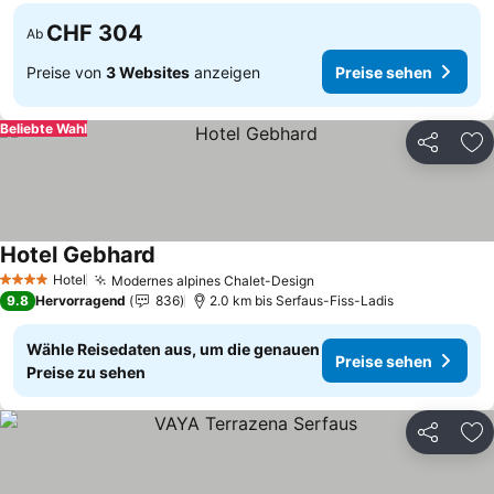
CHF 304
Ab
Preise von
3 Websites
anzeigen
Preise sehen
Beliebte Wahl
Teilen
Zu
Hotel Gebhard
Hotel
Modernes alpines Chalet-Design
4 Sterne
9.8
Hervorragend
836
2.0 km bis Serfaus-Fiss-Ladis
Wähle Reisedaten aus, um die genauen
Preise sehen
Preise zu sehen
Teilen
Zu