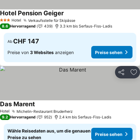
Hotel Pension Geiger
Hotel
Verkaufsstelle für Skipässe
3 Sterne
8.6
Hervorragend
439
3.3 km bis Serfaus-Fiss-Ladis
CHF 147
Ab
Preise von
3 Websites
anzeigen
Preise sehen
Teilen
Zu
Das Marent
Hotel
Michelin-Restaurant Bruderherz
9.2
Hervorragend
952
2.4 km bis Serfaus-Fiss-Ladis
Wähle Reisedaten aus, um die genauen
Preise sehen
Preise zu sehen