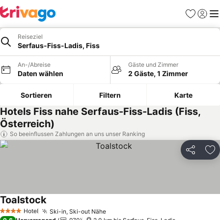
Favoriten
Einlog
Me
Reiseziel
Serfaus-Fiss-Ladis, Fiss
An-/Abreise
Gäste und Zimmer
Daten wählen
2 Gäste, 1 Zimmer
Sortieren
Filtern
Karte
Hotels Fiss nahe Serfaus-Fiss-Ladis (Fiss,
Österreich)
So beeinflussen Zahlungen an uns unser Ranking
Teilen
Zu
Toalstock
Hotel
Ski-in, Ski-out Nähe
4 Sterne