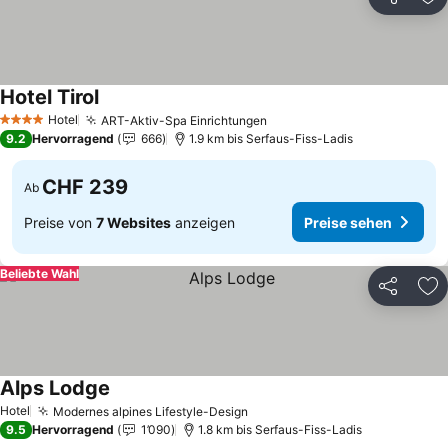
Teilen
Zu
Hotel Tirol
Hotel
ART-Aktiv-Spa Einrichtungen
4 Sterne
9.2
Hervorragend
666
1.9 km bis Serfaus-Fiss-Ladis
CHF 239
Ab
Preise von
7 Websites
anzeigen
Preise sehen
Beliebte Wahl
Teilen
Zu
Alps Lodge
Hotel
Modernes alpines Lifestyle-Design
9.5
Hervorragend
1’090
1.8 km bis Serfaus-Fiss-Ladis