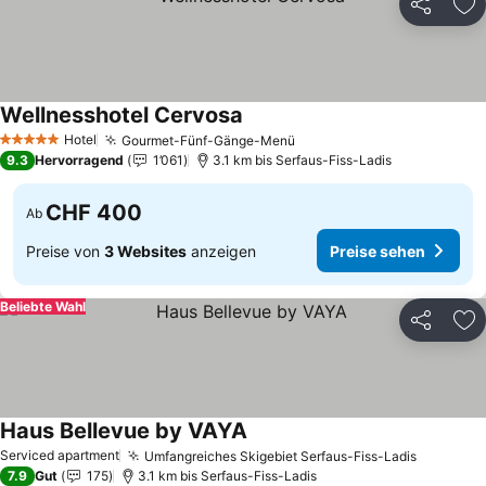
Teilen
Zu
Wellnesshotel Cervosa
Hotel
Gourmet-Fünf-Gänge-Menü
5 Sterne
9.3
Hervorragend
1’061
3.1 km bis Serfaus-Fiss-Ladis
CHF 400
Ab
Preise von
3 Websites
anzeigen
Preise sehen
Beliebte Wahl
Teilen
Zu
Haus Bellevue by VAYA
Serviced apartment
Umfangreiches Skigebiet Serfaus-Fiss-Ladis
7.9
Gut
175
3.1 km bis Serfaus-Fiss-Ladis