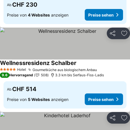
CHF 230
Ab
Preise von
4 Websites
anzeigen
Preise sehen
Teilen
Zu
Wellnessresidenz Schalber
Hotel
Gourmetküche aus biologischem Anbau
5 Sterne
9.6
Hervorragend
508
3.3 km bis Serfaus-Fiss-Ladis
CHF 514
Ab
Preise von
5 Websites
anzeigen
Preise sehen
Teilen
Zu