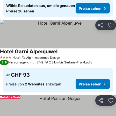
Wähle Reisedaten aus, um die genauen
Preise sehen
Preise zu sehen
Teilen
Zu
Hotel Garni Alpenjuwel
Hotel
Alpin-modernes Design
4 Sterne
8.9
Hervorragend
874
2.8 km bis Serfaus-Fiss-Ladis
CHF 93
Ab
Preise von
2 Websites
anzeigen
Preise sehen
Beliebte Wahl
Teilen
Zu