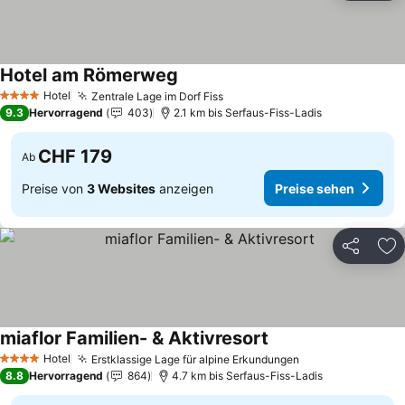
Hotel am Römerweg
Hotel
Zentrale Lage im Dorf Fiss
4 Sterne
9.3
Hervorragend
403
2.1 km bis Serfaus-Fiss-Ladis
CHF 179
Ab
Preise von
3 Websites
anzeigen
Preise sehen
Teilen
Zu
miaflor Familien- & Aktivresort
Hotel
Erstklassige Lage für alpine Erkundungen
4 Sterne
8.8
Hervorragend
864
4.7 km bis Serfaus-Fiss-Ladis