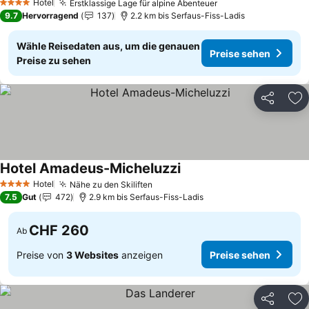
Hotel
Erstklassige Lage für alpine Abenteuer
4 Sterne
9.7
Hervorragend
137
2.2 km bis Serfaus-Fiss-Ladis
Wähle Reisedaten aus, um die genauen
Preise sehen
Preise zu sehen
Teilen
Zu
Hotel Amadeus-Micheluzzi
Hotel
Nähe zu den Skiliften
4 Sterne
7.5
Gut
472
2.9 km bis Serfaus-Fiss-Ladis
CHF 260
Ab
Preise von
3 Websites
anzeigen
Preise sehen
Teilen
Zu