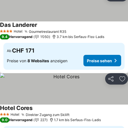
Das Landerer
Hotel
Gourmetrestaurant R35
4 Sterne
9.4
Hervorragend
1’050
3.7 km bis Serfaus-Fiss-Ladis
CHF 171
Ab
Preise von
8 Websites
anzeigen
Preise sehen
Teilen
Zu
Hotel Cores
Hotel
Direkter Zugang zum Skilift
3 Sterne
9.0
Hervorragend
227
1.7 km bis Serfaus-Fiss-Ladis