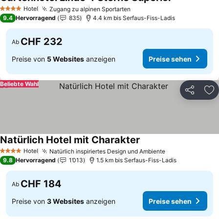
Hotel
Zugang zu alpinen Sportarten
4 Sterne
9.4
Hervorragend
835
4.4 km bis Serfaus-Fiss-Ladis
CHF 232
Ab
Preise von
5 Websites
anzeigen
Preise sehen
Beliebte Wahl
Teilen
Zu
Natürlich Hotel mit Charakter
Hotel
Natürlich inspiriertes Design und Ambiente
4 Sterne
9.8
Hervorragend
1’013
1.5 km bis Serfaus-Fiss-Ladis
CHF 184
Ab
Preise von
3 Websites
anzeigen
Preise sehen