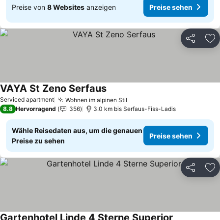
Preise von
8 Websites
anzeigen
Preise sehen
Teilen
Zu
VAYA St Zeno Serfaus
Serviced apartment
Wohnen im alpinen Stil
8.8
Hervorragend
356
3.0 km bis Serfaus-Fiss-Ladis
Wähle Reisedaten aus, um die genauen
Preise sehen
Preise zu sehen
Teilen
Zu
Gartenhotel Linde 4 Sterne Superior