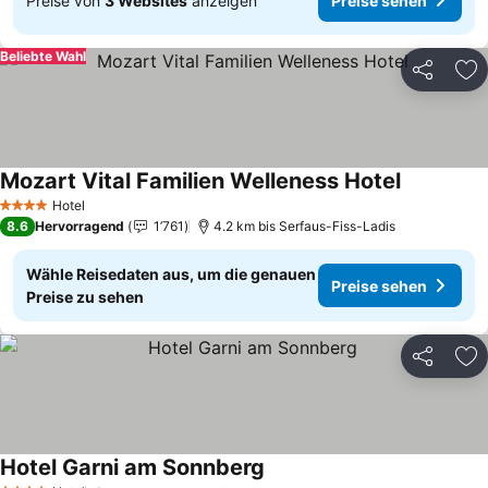
Preise von
3 Websites
anzeigen
Preise sehen
Beliebte Wahl
Teilen
Zu
Mozart Vital Familien Welleness Hotel
Hotel
4 Sterne
8.6
Hervorragend
1’761
4.2 km bis Serfaus-Fiss-Ladis
Wähle Reisedaten aus, um die genauen
Preise sehen
Preise zu sehen
Teilen
Zu
Hotel Garni am Sonnberg