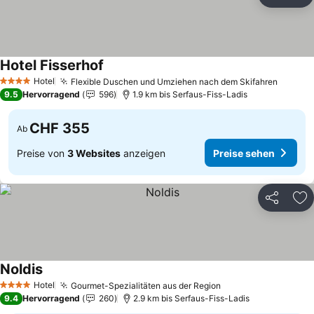
Teilen
Zu
Hotel Fisserhof
Hotel
Flexible Duschen und Umziehen nach dem Skifahren
4 Sterne
9.5
Hervorragend
596
1.9 km bis Serfaus-Fiss-Ladis
CHF 355
Ab
Preise von
3 Websites
anzeigen
Preise sehen
Teilen
Zu
Noldis
Hotel
Gourmet-Spezialitäten aus der Region
4 Sterne
9.4
Hervorragend
260
2.9 km bis Serfaus-Fiss-Ladis