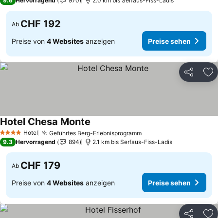
9.6
Hervorragend
970
2.0 km bis Serfaus-Fiss-Ladis
CHF 192
Ab
Preise von
4 Websites
anzeigen
Preise sehen
Teilen
Zu
Hotel Chesa Monte
Hotel
Geführtes Berg-Erlebnisprogramm
4 Sterne
9.3
Hervorragend
894
2.1 km bis Serfaus-Fiss-Ladis
CHF 179
Ab
Preise von
4 Websites
anzeigen
Preise sehen