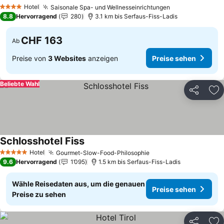
Hotel
Saisonale Spa- und Wellnesseinrichtungen
4 Sterne
8.8
Hervorragend
280
3.1 km bis Serfaus-Fiss-Ladis
CHF 163
Ab
Preise von
3 Websites
anzeigen
Preise sehen
Beliebte Wahl
Teilen
Zu
Schlosshotel Fiss
Hotel
Gourmet-Slow-Food-Philosophie
5 Sterne
9.6
Hervorragend
1’095
1.5 km bis Serfaus-Fiss-Ladis
Wähle Reisedaten aus, um die genauen
Preise sehen
Preise zu sehen