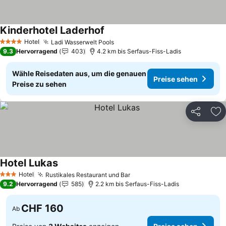
Kinderhotel Laderhof
Hotel
Ladi Wasserwelt Pools
4 Sterne
9.3
Hervorragend
403
4.2 km bis Serfaus-Fiss-Ladis
Wähle Reisedaten aus, um die genauen
Preise sehen
Preise zu sehen
Teilen
Zu
Hotel Lukas
Hotel
Rustikales Restaurant und Bar
3 Sterne
9.2
Hervorragend
585
2.2 km bis Serfaus-Fiss-Ladis
CHF 160
Ab