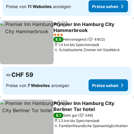
Preise von
11 Websites
anzeigen
Preise sehen
Premier Inn Hamburg City
Teilen
Zu Favoriten hinzufügen
Hammerbrook
3 Sterne
8.5
Hervorragend
4’402
1.4 km bis Speicherstadt
Schallisolierte Zimmer mit Stadtblick
CHF 59
Ab
Preise von
7 Websites
anzeigen
Preise sehen
Premier Inn Hamburg City
Teilen
Zu Favoriten hinzufügen
Berliner Tor hotel
8.1
Sehr gut
546
2.5 km bis Speicherstadt
Familienfreundliche Speisemöglichkeiten