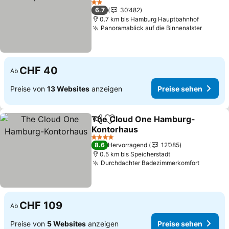
2 Sterne
6.7
30’482
0.7 km bis Hamburg Hauptbahnhof
Panoramablick auf die Binnenalster
CHF 40
Ab
Preise von
13 Websites
anzeigen
Preise sehen
The Cloud One Hamburg-
Teilen
Zu Favoriten hinzufügen
Kontorhaus
4 Sterne
8.6
Hervorragend
12’085
0.5 km bis Speicherstadt
Durchdachter Badezimmerkomfort
CHF 109
Ab
Preise von
5 Websites
anzeigen
Preise sehen