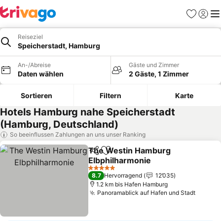
Favoriten
Einlog
Me
Reiseziel
Speicherstadt, Hamburg
An-/Abreise
Gäste und Zimmer
Daten wählen
2 Gäste, 1 Zimmer
Sortieren
Filtern
Karte
Hotels Hamburg nahe Speicherstadt
(Hamburg, Deutschland)
So beeinflussen Zahlungen an uns unser Ranking
The Westin Hamburg
Teilen
Zu Favoriten hinzufügen
Elbphilharmonie
5 Sterne
8.7
Hervorragend
12’035
1.2 km bis Hafen Hamburg
Panoramablick auf Hafen und Stadt