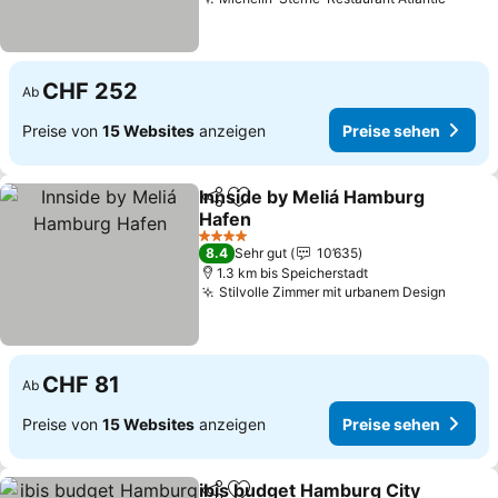
CHF 252
Ab
Preise von
15 Websites
anzeigen
Preise sehen
Innside by Meliá Hamburg
Teilen
Zu Favoriten hinzufügen
Hafen
4 Sterne
8.4
Sehr gut
10’635
1.3 km bis Speicherstadt
Stilvolle Zimmer mit urbanem Design
CHF 81
Ab
Preise von
15 Websites
anzeigen
Preise sehen
ibis budget Hamburg City