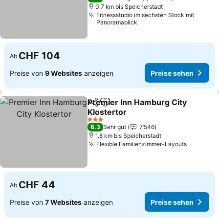
0.7 km bis Speicherstadt
Fitnessstudio im sechsten Stock mit
Panoramablick
CHF 104
Ab
Preise von
9 Websites
anzeigen
Preise sehen
Premier Inn Hamburg City
Teilen
Zu Favoriten hinzufügen
Klostertor
3 Sterne
8.3
Sehr gut
7’546
1.8 km bis Speicherstadt
Flexible Familienzimmer-Layouts
CHF 44
Ab
Preise von
7 Websites
anzeigen
Preise sehen