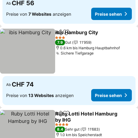
CHF 56
Ab
Preise von
7 Websites
anzeigen
Preise sehen
ibis Hamburg City
Teilen
Zu Favoriten hinzufügen
3 Sterne
7.9
Gut
11’959
0.6 km bis Hamburg Hauptbahnhof
Sichere Tiefgarage
CHF 74
Ab
Preise von
13 Websites
anzeigen
Preise sehen
Ruby Lotti Hotel Hamburg
Teilen
Zu Favoriten hinzufügen
by IHG
4 Sterne
8.4
Sehr gut
11’683
1.0 km bis Speicherstadt