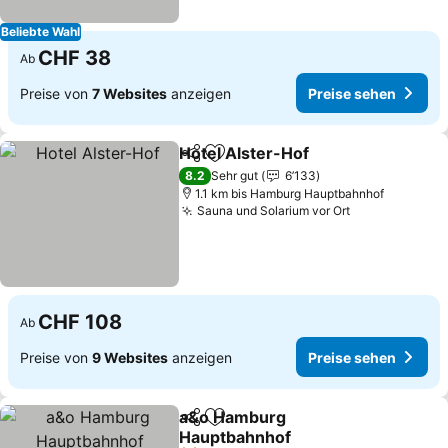
Beliebte Wahl
CHF 38
Ab
Preise von
7 Websites
anzeigen
Preise sehen
Hotel Alster-Hof
Teilen
Zu Favoriten hinzufügen
8.2
Sehr gut
6’133
1.1 km bis Hamburg Hauptbahnhof
Sauna und Solarium vor Ort
CHF 108
Ab
Preise von
9 Websites
anzeigen
Preise sehen
a&o Hamburg
Teilen
Zu Favoriten hinzufügen
Hauptbahnhof