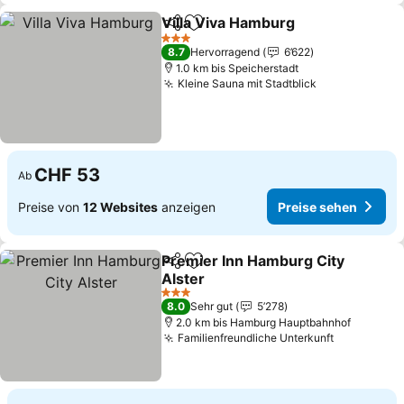
Villa Viva Hamburg
Teilen
Zu Favoriten hinzufügen
3 Sterne
8.7
Hervorragend
6’622
1.0 km bis Speicherstadt
Kleine Sauna mit Stadtblick
CHF 53
Ab
Preise von
12 Websites
anzeigen
Preise sehen
Premier Inn Hamburg City
Teilen
Zu Favoriten hinzufügen
Alster
3 Sterne
8.0
Sehr gut
5’278
2.0 km bis Hamburg Hauptbahnhof
Familienfreundliche Unterkunft