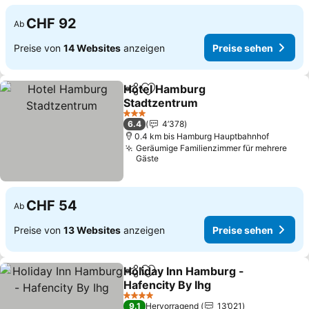
CHF 92
Ab
Preise von
14 Websites
anzeigen
Preise sehen
Hotel Hamburg
Teilen
Zu Favoriten hinzufügen
Stadtzentrum
3 Sterne
6.4
4’378
0.4 km bis Hamburg Hauptbahnhof
Geräumige Familienzimmer für mehrere
Gäste
CHF 54
Ab
Preise von
13 Websites
anzeigen
Preise sehen
Holiday Inn Hamburg -
Teilen
Zu Favoriten hinzufügen
Hafencity By Ihg
4 Sterne
9.1
Hervorragend
13’021