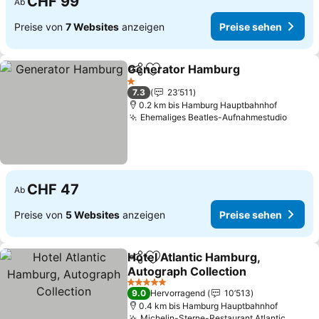
CHF 99
Ab
Preise von
7 Websites
anzeigen
Preise sehen
Generator Hamburg
Teilen
Zu Favoriten hinzufügen
1 Sterne
7.3
23’511
0.2 km bis Hamburg Hauptbahnhof
Ehemaliges Beatles-Aufnahmestudio
CHF 47
Ab
Preise von
5 Websites
anzeigen
Preise sehen
Hotel Atlantic Hamburg,
Teilen
Zu Favoriten hinzufügen
Autograph Collection
5 Sterne
9.0
Hervorragend
10’513
0.4 km bis Hamburg Hauptbahnhof
Michelin-Sterne-Restaurant Atlantic