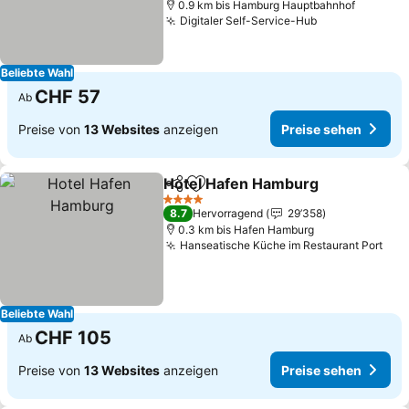
0.9 km bis Hamburg Hauptbahnhof
Digitaler Self-Service-Hub
Beliebte Wahl
CHF 57
Ab
Preise von
13 Websites
anzeigen
Preise sehen
Hotel Hafen Hamburg
Teilen
Zu Favoriten hinzufügen
4 Sterne
8.7
Hervorragend
29’358
0.3 km bis Hafen Hamburg
Hanseatische Küche im Restaurant Port
Beliebte Wahl
CHF 105
Ab
Preise von
13 Websites
anzeigen
Preise sehen