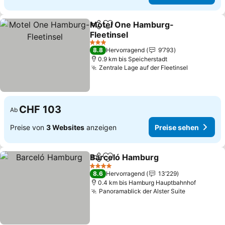
Motel One Hamburg-
Teilen
Zu Favoriten hinzufügen
Fleetinsel
3 Sterne
8.8
Hervorragend
9’793
0.9 km bis Speicherstadt
Zentrale Lage auf der Fleetinsel
CHF 103
Ab
Preise von
3 Websites
anzeigen
Preise sehen
Barceló Hamburg
Teilen
Zu Favoriten hinzufügen
4 Sterne
8.6
Hervorragend
13’229
0.4 km bis Hamburg Hauptbahnhof
Panoramablick der Alster Suite