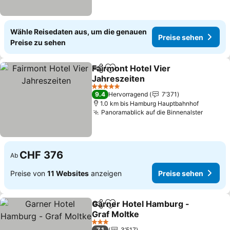
Wähle Reisedaten aus, um die genauen
Preise sehen
Preise zu sehen
Fairmont Hotel Vier
Teilen
Zu Favoriten hinzufügen
Jahreszeiten
5 Sterne
9.4
Hervorragend
7’371
1.0 km bis Hamburg Hauptbahnhof
Panoramablick auf die Binnenalster
CHF 376
Ab
Preise von
11 Websites
anzeigen
Preise sehen
Garner Hotel Hamburg -
Teilen
Zu Favoriten hinzufügen
Graf Moltke
3 Sterne
7.1
3’517