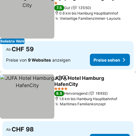
Teilen
Zu Favoriten hinzufügen
1 Sterne
7.5
Gut
13’050
0.6 km bis Hamburg Hauptbahnhof
Vielseitige Familienzimmer-Layouts
Beliebte Wahl
CHF 59
Ab
Preise von
9 Websites
anzeigen
Preise sehen
JUFA Hotel Hamburg
Teilen
Zu Favoriten hinzufügen
HafenCity
4 Sterne
8.5
Hervorragend
18’492
1.6 km bis Hamburg Hauptbahnhof
Maritimes Familienkonzept
CHF 98
Ab