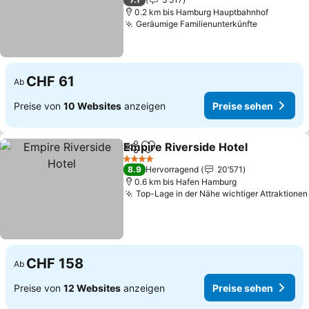
0.2 km bis Hamburg Hauptbahnhof
Geräumige Familienunterkünfte
CHF 61
Ab
Preise von
10 Websites
anzeigen
Preise sehen
Empire Riverside Hotel
Teilen
Zu Favoriten hinzufügen
4 Sterne
8.9
Hervorragend
20’571
0.6 km bis Hafen Hamburg
Top-Lage in der Nähe wichtiger Attraktionen
CHF 158
Ab
Preise von
12 Websites
anzeigen
Preise sehen