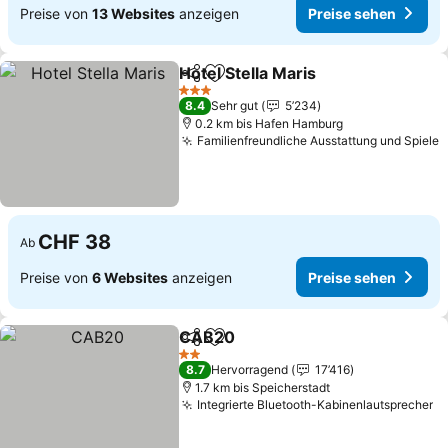
Preise von
13 Websites
anzeigen
Preise sehen
Hotel Stella Maris
Teilen
Zu Favoriten hinzufügen
3 Sterne
8.4
Sehr gut
5’234
0.2 km bis Hafen Hamburg
Familienfreundliche Ausstattung und Spiele
CHF 38
Ab
Preise von
6 Websites
anzeigen
Preise sehen
CAB20
Teilen
Zu Favoriten hinzufügen
2 Sterne
8.7
Hervorragend
17’416
1.7 km bis Speicherstadt
Integrierte Bluetooth-Kabinenlautsprecher