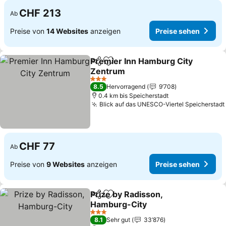
CHF 213
Ab
Preise von
14 Websites
anzeigen
Preise sehen
Premier Inn Hamburg City
Teilen
Zu Favoriten hinzufügen
Zentrum
3 Sterne
8.5
Hervorragend
9’708
0.4 km bis Speicherstadt
Blick auf das UNESCO-Viertel Speicherstadt
CHF 77
Ab
Preise von
9 Websites
anzeigen
Preise sehen
Prize by Radisson,
Teilen
Zu Favoriten hinzufügen
Hamburg-City
3 Sterne
8.1
Sehr gut
33’876