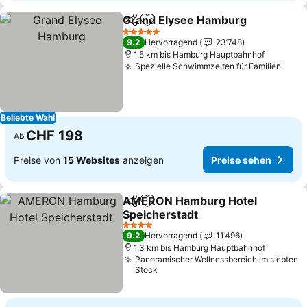
Grand Elysee Hamburg
Teilen
Zu Favoriten hinzufügen
5 Sterne
9.2
Hervorragend
23’748
1.5 km bis Hamburg Hauptbahnhof
Spezielle Schwimmzeiten für Familien
Beliebte Wahl
CHF 198
Ab
Preise von
15 Websites
anzeigen
Preise sehen
AMERON Hamburg Hotel
Teilen
Zu Favoriten hinzufügen
Speicherstadt
4 Sterne
9.2
Hervorragend
11’496
1.3 km bis Hamburg Hauptbahnhof
Panoramischer Wellnessbereich im siebten
Stock