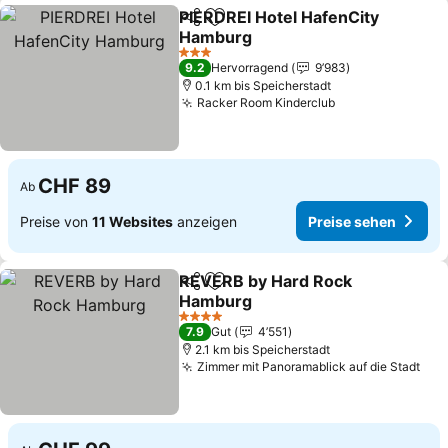
PIERDREI Hotel HafenCity
Teilen
Zu Favoriten hinzufügen
Hamburg
3 Sterne
9.2
Hervorragend
9’983
0.1 km bis Speicherstadt
Racker Room Kinderclub
CHF 89
Ab
Preise von
11 Websites
anzeigen
Preise sehen
REVERB by Hard Rock
Teilen
Zu Favoriten hinzufügen
Hamburg
4 Sterne
7.9
Gut
4’551
2.1 km bis Speicherstadt
Zimmer mit Panoramablick auf die Stadt