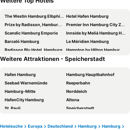
Weitere Top Hotels
The Westin Hamburg Elbphilharmonie
Hotel Hafen Hamburg
Prize by Radisson, Hamburg-City
Premier Inn Hamburg City Zentrum
Scandic Hamburg Emporio
Innside by Meliá Hamburg Hafen
Barceló Hamburg
Le Méridien Hamburg
Radisson Blu Hotel, Hamburg
Hampton by Hilton Hamburg City Centre
Weitere Attraktionen - Speicherstadt
Empire Riverside Hotel
Hotel Atlantic Hamburg, Autograph Collection
AMERON Hamburg Hotel Speicherstadt
PIERDREI Hotel HafenCity Hamburg
Hafen Hamburg
Hamburg Hauptbahnhof
Premier Inn Hamburg City Klostertor
Premier Inn Hamburg City Hammerbrook
Seebad Warnemünde
Reeperbahn
Premier Inn Hamburg St. Pauli
Novotel Hamburg Central Station
Hamburg-Mitte
Norddeich
Premier Inn Hamburg City Alster
ARCOTEL Onyx Hamburg
HafenCity Hamburg
Altona
ibis Hamburg City
Steigenberger Hotel Hamburg
St. Pauli
Speicherstadt
JUFA Hotel Hamburg HafenCity
Reichshof Hamburg
Miniatur Wunderland Hamburg
Flughafen Hamburg
Prize by Radisson, Hamburg-St. Pauli
Mercure Hotel Hamburg City
Messe Hannover
Hamburg-Altstadt
Holiday Inn Hamburg - Hafencity By Ihg
CAB20
Hotelsuche
Europa
Deutschland
Hamburg
Hamburg