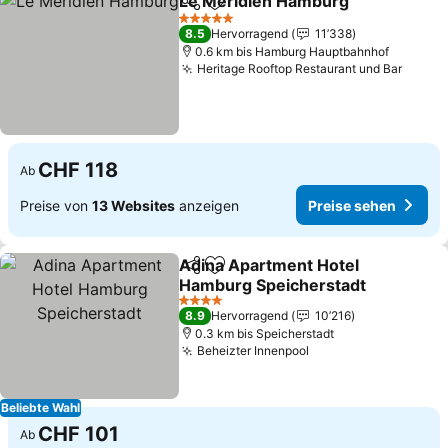
Le Méridien Hamburg
Teilen
Zu Favoriten hinzufügen
5 Sterne
8.5
Hervorragend
11’338
0.6 km bis Hamburg Hauptbahnhof
Heritage Rooftop Restaurant und Bar
CHF 118
Ab
Preise von
13 Websites
anzeigen
Preise sehen
Adina Apartment Hotel
Teilen
Zu Favoriten hinzufügen
Hamburg Speicherstadt
4 Sterne
8.9
Hervorragend
10’216
0.3 km bis Speicherstadt
Beheizter Innenpool
Beliebte Wahl
CHF 101
Ab