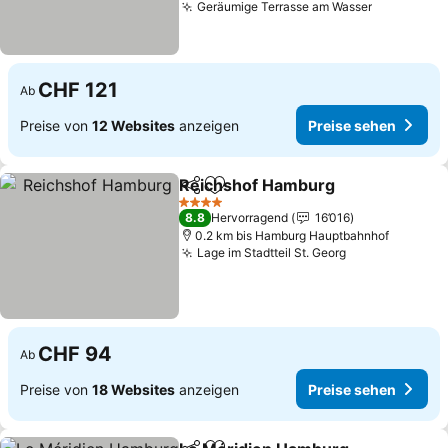
Geräumige Terrasse am Wasser
CHF 121
Ab
Preise von
12 Websites
anzeigen
Preise sehen
Reichshof Hamburg
Teilen
Zu Favoriten hinzufügen
4 Sterne
8.8
Hervorragend
16’016
0.2 km bis Hamburg Hauptbahnhof
Lage im Stadtteil St. Georg
CHF 94
Ab
Preise von
18 Websites
anzeigen
Preise sehen