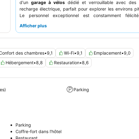
d'un
garage à vélos
dédié et verrouillable avec des
recharge électrique, parfait pour explorer les environs pi
Le personnel exceptionnel est constamment félici
gentillesse et sa prévenance, complétant le
petit-déje
Afficher plus
très apprécié, composé de produits frais, locaux et varié
expérience vraiment relaxante, pensez à demander u
avec un
balcon
pour profiter de l'ambiance agréable.
Confort des chambres
•
9,1
Wi-Fi
•
9,1
Emplacement
•
9,0
Hébergement
•
8,8
Restauration
•
8,6
es)
Parking
Parking
Coffre-fort dans l'hôtel
Restaurant