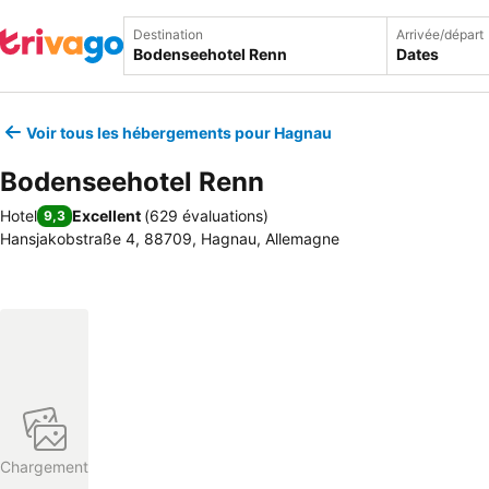
Destination
Arrivée/départ
Dates
Voir tous les hébergements pour Hagnau
Bodenseehotel Renn
Hotel
Excellent
(
629 évaluations
)
9,3
Hansjakobstraße 4, 88709, Hagnau, Allemagne
Chargement