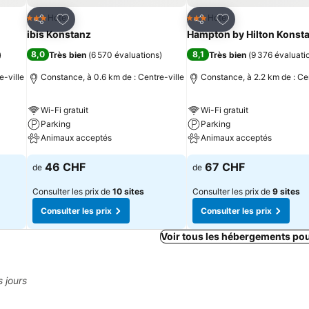
is
Ajouter à mes favoris
Ajouter à mes fav
Hotel
Hotel
3 Étoiles
3 Étoiles
Partager
Partager
ibis Konstanz
Hampton by Hilton Konst
8,0
8,1
)
Très bien
(
6 570 évaluations
)
Très bien
(
9 376 évaluati
e-ville
Constance, à 0.6 km de : Centre-ville
Constance, à 2.2 km de : Cen
Wi-Fi gratuit
Wi-Fi gratuit
Parking
Parking
Animaux acceptés
Animaux acceptés
46 CHF
67 CHF
de
de
Consulter les prix de
10 sites
Consulter les prix de
9 sites
Consulter les prix
Consulter les prix
Voir tous les hébergements po
s jours