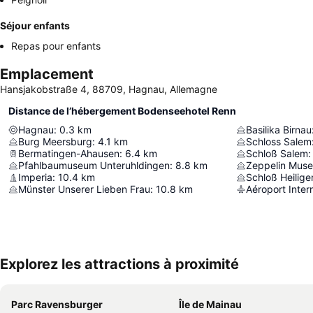
Séjour enfants
Repas pour enfants
Emplacement
Hansjakobstraße 4, 88709, Hagnau, Allemagne
Distance de l’hébergement Bodenseehotel Renn
Hagnau
:
0.3
km
Basilika Birnau
Burg Meersburg
:
4.1
km
Schloss Salem
Bermatingen-Ahausen
:
6.4
km
Schloß Salem
:
Pfahlbaumuseum Unteruhldingen
:
8.8
km
Zeppelin Mus
Imperia
:
10.4
km
Schloß Heilig
Münster Unserer Lieben Frau
:
10.8
km
Aéroport Inter
Explorez les attractions à proximité
Parc Ravensburger
Île de Mainau