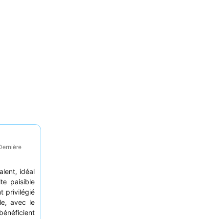
Dernière
lent, idéal
te paisible
 privilégié
le, avec le
bénéficient