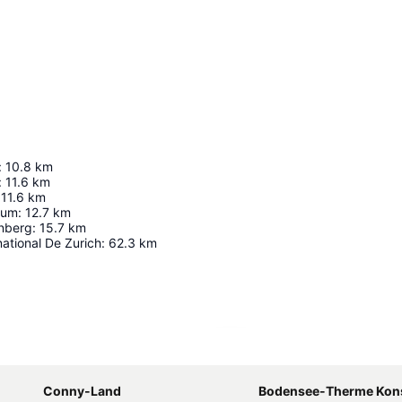
:
10.8
km
:
11.6
km
11.6
km
eum
:
12.7
km
enberg
:
15.7
km
national De Zurich
:
62.3
km
Agrandir la carte
Conny-Land
Bodensee-Therme Kon