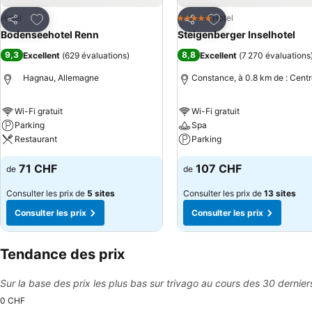
Ajouter à mes favoris
Ajouter à mes favor
Hotel
Hotel
5 Étoiles
Partager
Partager
Bodenseehotel Renn
Steigenberger Inselhotel
9,3
8,8
Excellent
(
629 évaluations
)
Excellent
(
7 270 évaluations
Hagnau, Allemagne
Constance, à 0.8 km de : Centr
Wi-Fi gratuit
Wi-Fi gratuit
Parking
Spa
Restaurant
Parking
71 CHF
107 CHF
de
de
Consulter les prix de
5 sites
Consulter les prix de
13 sites
Consulter les prix
Consulter les prix
Tendance des prix
Sur la base des prix les plus bas sur trivago au cours des 30 dernier
0 CHF