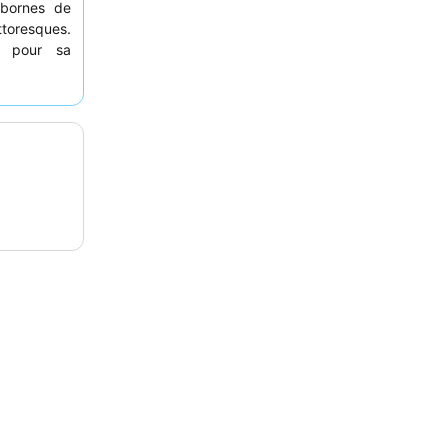
 bornes de
ttoresques.
té pour sa
uner buffet
s. Pour une
ne chambre