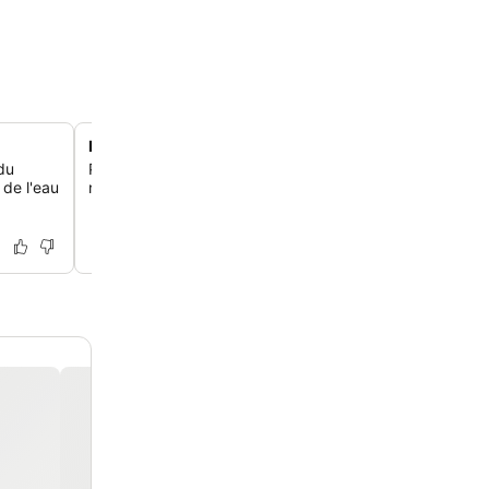
La suite Bodensee spacieuse et moderne
du
Profite du luxe de la suite Bodensee de 80 m², dotée d'
 de l'eau
neuf de haute qualité et d'un design vraiment haut de