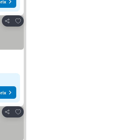
rix
Ajouter à mes favoris
Partager
rix
Ajouter à mes favoris
Partager