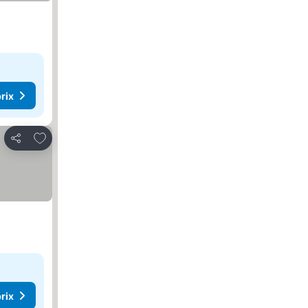
rix
Ajouter à mes favoris
Partager
rix