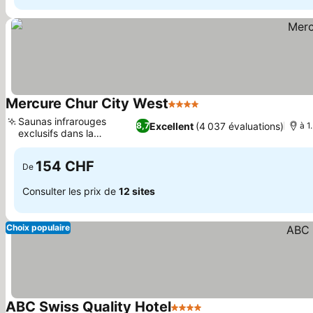
Mercure Chur City West
4 Étoiles
Consulter les prix
Saunas infrarouges
Excellent
(4 037 évaluations)
8,7
à 1
exclusifs dans la
Consulter les prix
chambre
154 CHF
De
Consulter les prix de
12 sites
Choix populaire
ABC Swiss Quality Hotel