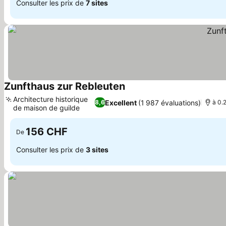
Consulter les prix de
7 sites
Zunfthaus zur Rebleuten
Consulter les prix
Architecture historique
Excellent
(1 987 évaluations)
8,6
à 0.2
de maison de guilde
Consulter les prix
156 CHF
De
Consulter les prix de
3 sites