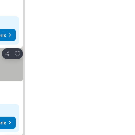
rix
Ajouter à mes favoris
Partager
rix