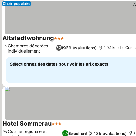
Choix populaire
Altstadtwohnung
3 Étoiles
Consulter les prix
Chambres décorées
(969 évaluations)
7,2
à 0.1 km de : Centre
individuellement
Consulter les prix
Sélectionnez des dates pour voir les prix exacts
Hotel Sommerau
3 Étoiles
Consulter les prix
Cuisine régionale et
Excellent
(2 485 évaluations)
8,5
à