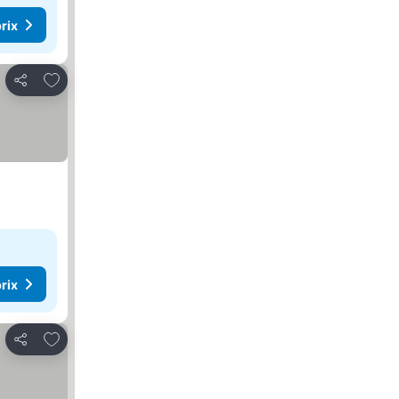
rix
Ajouter à mes favoris
Partager
rix
Ajouter à mes favoris
Partager