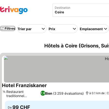
Destination
Filtres
Trier par
Prix
Emplacement
Hôtels à Coire (Grisons, Su
Hotel Franziskaner
Consulter les prix
Restaurant
Bien
(3 259 évaluations)
7,9
à 0.1 km de : C
traditionnel
Consulter les prix
Arvenstube
99 CHF
De