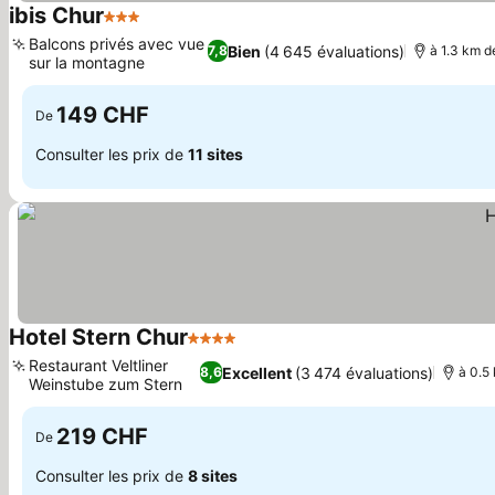
ibis Chur
3 Étoiles
Consulter les prix
Balcons privés avec vue
Bien
(4 645 évaluations)
7,8
à 1.3 km de
sur la montagne
Consulter les prix
149 CHF
De
Consulter les prix de
11 sites
Hotel Stern Chur
4 Étoiles
Consulter les prix
Restaurant Veltliner
Excellent
(3 474 évaluations)
8,6
à 0.5 
Weinstube zum Stern
Consulter les prix
219 CHF
De
Consulter les prix de
8 sites