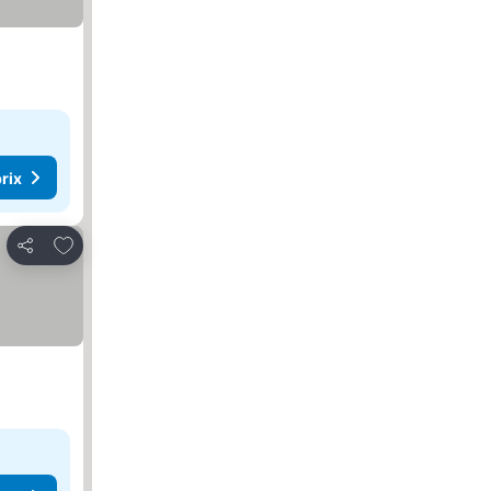
rix
Ajouter à mes favoris
Partager