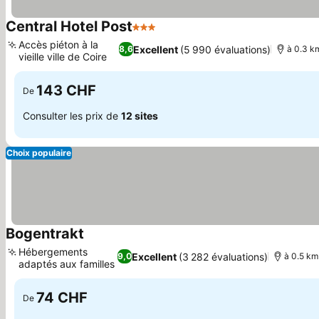
Central Hotel Post
3 Étoiles
Consulter les prix
Accès piéton à la
Excellent
(5 990 évaluations)
8,6
à 0.3 km
vieille ville de Coire
Consulter les prix
143 CHF
De
Consulter les prix de
12 sites
Choix populaire
Bogentrakt
Consulter les prix
Hébergements
Excellent
(3 282 évaluations)
9,0
à 0.5 km 
adaptés aux familles
Consulter les prix
74 CHF
De