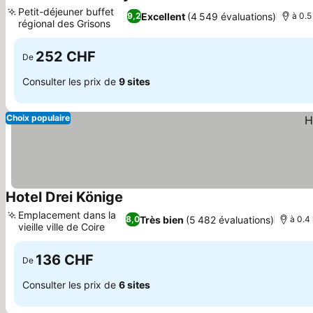
4 Étoiles
Consulter les prix
Petit-déjeuner buffet
Excellent
(4 549 évaluations)
9,2
à 0.5
régional des Grisons
Consulter les prix
252 CHF
De
Consulter les prix de
9 sites
Choix populaire
Hotel Drei Könige
Consulter les prix
Emplacement dans la
Très bien
(5 482 évaluations)
8,0
à 0.4 
vieille ville de Coire
Consulter les prix
136 CHF
De
Consulter les prix de
6 sites