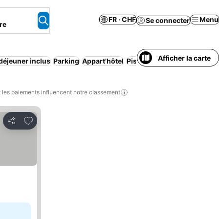
FR · CHF
Menu
Se connecter
re
Afficher la carte
-déjeuner inclus
Parking
Appart'hôtel
Piscine
Climatisation
Anim
les paiements influencent notre classement
Ajouter à mes favoris
Partager