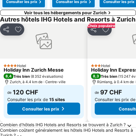
Consulter les prix
Consulter les prix
Consulter les prix
Voir tous les hébergements pour Zurich
Autres hôtels IHG Hotels and Resorts à Zurich
Choix populaire
Partager
Ajouter à mes favoris
Partager
Ajouter à mes
Hotel
Hotel
4 Étoiles
3 Étoiles
Holiday Inn Zurich Messe
Holiday Inn Expres
8,4
8,3
Très bien
(
8 352 évaluations
)
Très bien
(
15 247 év
Zurich, à 4.4 km de : Centre-ville
Rümlang, à 0.4 km de :
120 CHF
97 CHF
de
de
Consulter les prix de
15 sites
Consulter les prix d
Consulter les prix
Consulte
Frequently Asked Questions about Zurich
Combien d’hôtels IHG Hotels and Resorts se trouvent à Zurich ?
Combien coûtent généralement les hôtels IHG Hotels and Resorts à
Zurich ?