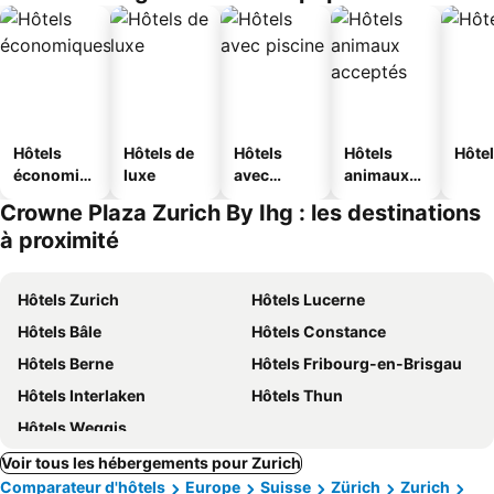
Hôtels
Hôtels de
Hôtels
Hôtels
Hôtel
économiq
luxe
avec
animaux
ues
piscine
acceptés
Crowne Plaza Zurich By Ihg : les destinations
à proximité
Hôtels Zurich
Hôtels Lucerne
Hôtels Bâle
Hôtels Constance
Hôtels Berne
Hôtels Fribourg-en-Brisgau
Hôtels Interlaken
Hôtels Thun
Hôtels Weggis
Voir tous les hébergements pour Zurich
Comparateur d'hôtels
Europe
Suisse
Zürich
Zurich