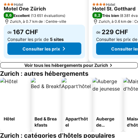
Hotel
Hotel
3 Étoiles
4 Étoiles
Motel One Zürich
Hotel St. Gotthard
Alt-Wiedikon
Escher-Wyss
8,6
8,2
Excellent
(
13 651 évaluations
)
Très bien
(
8 381 éva
Leimbach
MCH Foire de Zurich
Zurich, à 0.7 km de : Centre-ville
Zurich, à 0.6 km de : C
Old town of Aarau
Niederdorf und Oberdorf
167 CHF
229 CHF
de
de
Consulter les prix de
5 sites
Consulter les prix d
Consulter les prix
Consulter le
Voir tous les hébergements pour Zurich
Zurich : autres hébergements
Hôtel
Bed & Brea
Appart'hôt
Auberge
Mais
kfasts
el
de
d'hô
jeunesse
Zurich : catégories d’hôtels populaires