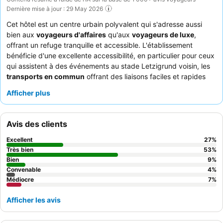
Dernière mise à jour : 29 May 2026
Cet hôtel est un centre urbain polyvalent qui s'adresse aussi
bien aux
voyageurs d'affaires
qu'aux
voyageurs de luxe
,
offrant un refuge tranquille et accessible. L'établissement
bénéficie d'une excellente accessibilité, en particulier pour ceux
qui assistent à des événements au stade Letzigrund voisin, les
transports en commun
offrant des liaisons faciles et rapides
vers les principales attractions de Zurich. Les clients peuvent
Afficher plus
profiter des impressionnantes
installations de bien-être
,
comprenant une vaste salle de sport, une piscine intérieure
chauffée, un jacuzzi, un sauna et des hammams. Le personnel
Avis des clients
est constamment félicité pour son amabilité et sa serviabilité
exceptionnelles, complétant le
petit-déjeuner buffet
très
Excellent
27
%
apprécié avec sa vaste sélection et ses options préparées à la
Très bien
53
%
demande. Pour une expérience vraiment relaxante, pensez à
Bien
9
%
Convenable
4
%
utiliser l'espace spa, mais notez que l'accès à la piscine est
Médiocre
7
%
généralement réservé aux clients de 16 ans et plus.
Afficher les avis