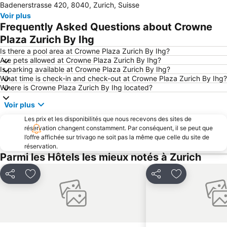
Badenerstrasse 420, 8040, Zurich, Suisse
Alpamare
Zugersee
Voir plus
Kartause Ittingen
Sattel-Hochstuckli
Frequently Asked Questions about Crowne
Musée Suisse des Transports
Rheinfall
Plaza Zurich By Ihg
Zürichsee
Gare Centrale de Lucerne
Is there a pool area at Crowne Plaza Zurich By Ihg?
Are pets allowed at Crowne Plaza Zurich By Ihg?
Stoos
Bahnhof Schaffhausen
Is parking available at Crowne Plaza Zurich By Ihg?
What time is check-in and check-out at Crowne Plaza Zurich By Ihg?
Natur- und Tierpark Goldau
Nägele
Where is Crowne Plaza Zurich By Ihg located?
Technorama
Langstrasse
Voir plus
Hirslanden
Wollishofen
Les prix et les disponibilités que nous recevons des sites de
Palais des Congrès et de la Culture de Lucerne
Albisrieden
réservation changent constamment. Par conséquent, il se peut que
l’offre affichée sur trivago ne soit pas la même que celle du site de
AQUALON Therme
Klewenalp-Stockhütte
réservation.
Pistes d'Atzmännig
Seefeld
Parmi les Hôtels les mieux notés à Zurich
Bahnhofstraße
Bahnhof
Partager
Ajouter à mes favoris
Partager
Ajouter à mes
Höngg
Affoltern
Schwamendingen-Mitte
Abbaye Benédictine d'Einsiedeln
Knies Kinderzoo
Enge
Seebach
City