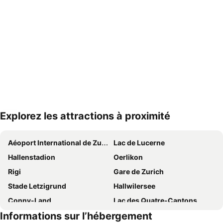
Explorez les attractions à proximité
Agrandir la carte
Aéoport International de Zurich
Lac de Lucerne
Hallenstadion
Oerlikon
Rigi
Gare de Zurich
Stade Letzigrund
Hallwilersee
Conny-Land
Lac des Quatre-Cantons
Informations sur l’hébergement
Altstetten
Zoo de Zurich