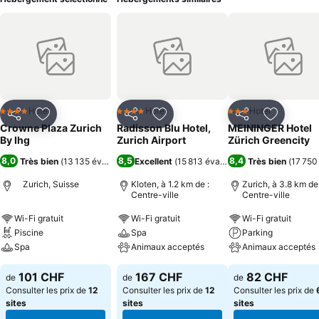
Hotel
Hotel
Hotel
4 Étoiles
4 Étoiles
3 Étoiles
Partager
Ajouter à mes favoris
Partager
Ajouter à mes favoris
Partager
Ajouter à
Crowne Plaza Zurich
Radisson Blu Hotel,
MEININGER Hotel
By Ihg
Zurich Airport
Zürich Greencity
8,0
8,5
8,4
Très bien
(
13 135 évaluations
Excellent
)
(
15 813 évaluations
Très bien
)
(
17 750
Zurich, Suisse
Kloten, à 1.2 km de :
Zurich, à 3.8 km de 
Centre-ville
Centre-ville
Wi-Fi gratuit
Wi-Fi gratuit
Wi-Fi gratuit
Piscine
Spa
Parking
Spa
Animaux acceptés
Animaux acceptés
101 CHF
167 CHF
82 CHF
de
de
de
Consulter les prix de
12
Consulter les prix de
12
Consulter les prix de
sites
sites
sites