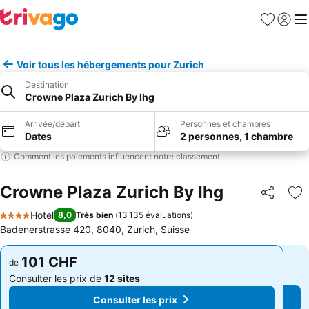
Favoris
Se con
Me
Voir tous les hébergements pour Zurich
Destination
Crowne Plaza Zurich By Ihg
Arrivée/départ
Personnes et chambres
Dates
2 personnes, 1 chambre
Comment les paiements influencent notre classement
Crowne Plaza Zurich By Ihg
Partager
Aj
Hotel
8,0
Très bien
(
13 135 évaluations
)
4 Étoiles
Badenerstrasse 420, 8040, Zurich, Suisse
101 CHF
101 CHF
de
de
Consulter les prix de
12 sites
Consulter les prix de
12 sites
Consulter les prix
Consulter les prix