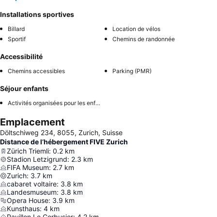
Installations sportives
Billard
Location de vélos
Sportif
Chemins de randonnée
Accessibilité
Chemins accessibles
Parking (PMR)
Séjour enfants
Activités organisées pour les enfants
Emplacement
Döltschiweg 234, 8055, Zurich, Suisse
Distance de l’hébergement FIVE Zurich
Zürich Triemli
:
0.2
km
Stadion Letzigrund
:
2.3
km
FIFA Museum
:
2.7
km
Zurich
:
3.7
km
cabaret voltaire
:
3.8
km
Landesmuseum
:
3.8
km
Opera House
:
3.9
km
Kunsthaus
:
4
km
Pavillon Le Corbusier
:
4.2
km