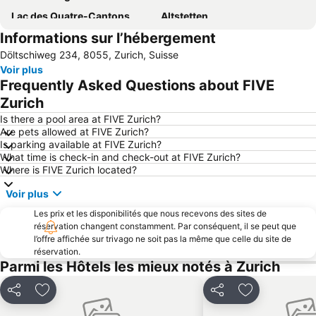
Lac des Quatre-Cantons
Altstetten
Informations sur l’hébergement
Zoo de Zurich
Alpamare
Döltschiweg 234, 8055, Zurich, Suisse
Zugersee
Kartause Ittingen
Voir plus
Sattel-Hochstuckli
Musée Suisse des Transports
Frequently Asked Questions about FIVE
Rheinfall
Zürichsee
Zurich
Gare Centrale de Lucerne
Stoos
Is there a pool area at FIVE Zurich?
Are pets allowed at FIVE Zurich?
Bahnhof Schaffhausen
Natur- und Tierpark Goldau
Is parking available at FIVE Zurich?
What time is check-in and check-out at FIVE Zurich?
Nägele
Technorama
Where is FIVE Zurich located?
Langstrasse
Hirslanden
Voir plus
Wollishofen
Palais des Congrès et de la Culture de Lucerne
Les prix et les disponibilités que nous recevons des sites de
Albisrieden
AQUALON Therme
réservation changent constamment. Par conséquent, il se peut que
l’offre affichée sur trivago ne soit pas la même que celle du site de
Klewenalp-Stockhütte
Pistes d'Atzmännig
réservation.
Seefeld
Bahnhofstraße
Parmi les Hôtels les mieux notés à Zurich
Bahnhof
Höngg
Partager
Ajouter à mes favoris
Partager
Ajouter à mes
Affoltern
Schwamendingen-Mitte