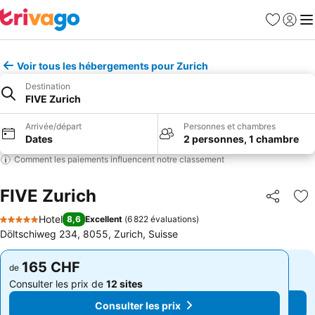
Favoris
Se con
Me
Voir tous les hébergements pour Zurich
Destination
FIVE Zurich
Arrivée/départ
Personnes et chambres
Dates
2 personnes, 1 chambre
Comment les paiements influencent notre classement
FIVE Zurich
Partager
Aj
Hotel
8,6
Excellent
(
6 822 évaluations
)
5 Étoiles
Döltschiweg 234, 8055, Zurich, Suisse
165 CHF
165 CHF
de
de
Consulter les prix de
12 sites
Consulter les prix de
12 sites
Consulter les prix
Consulter les prix