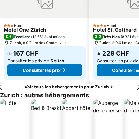
Abbaye Benédictine d'Einsiedeln
Knies Kinderzoo
Enge
Seebach
City
Alt-Wiedikon
Hotel
Hotel
3 Étoiles
4 Étoiles
Motel One Zürich
Hotel St. Gotthard
Escher-Wyss
Leimbach
8,6
8,2
Excellent
(
13 651 évaluations
)
Très bien
(
8 381 éva
MCH Foire de Zurich
Old town of Aarau
Zurich, à 0.7 km de : Centre-ville
Zurich, à 0.6 km de : C
Niederdorf und Oberdorf
Witikon
167 CHF
229 CHF
de
de
Consulter les prix de
5 sites
Consulter les prix d
Consulter les prix
Consulter le
Voir tous les hébergements pour Zurich
Zurich : autres hébergements