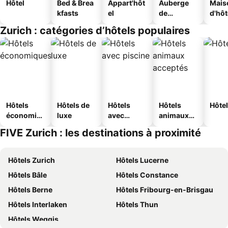
Hôtel
Bed & Brea
Appart'hôt
Auberge
Mais
kfasts
el
de
d'hô
jeunesse
Zurich : catégories d’hôtels populaires
Hôtels
Hôtels de
Hôtels
Hôtels
Hôtel
économiq
luxe
avec
animaux
ues
piscine
acceptés
FIVE Zurich : les destinations à proximité
Hôtels Zurich
Hôtels Lucerne
Hôtels Bâle
Hôtels Constance
Hôtels Berne
Hôtels Fribourg-en-Brisgau
Hôtels Interlaken
Hôtels Thun
Hôtels Weggis