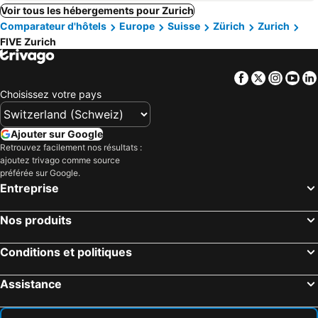
Voir tous les hébergements pour Zurich
Comparateur d'hôtels
Europe
Suisse
Zürich
Zurich
FIVE Zurich
Facebook
Twitter
Insta
Yo
Choisissez votre pays
Ajouter sur Google
Retrouvez facilement nos résultats :
ajoutez trivago comme source
préférée sur Google.
Entreprise
Nos produits
Conditions et politiques
Assistance