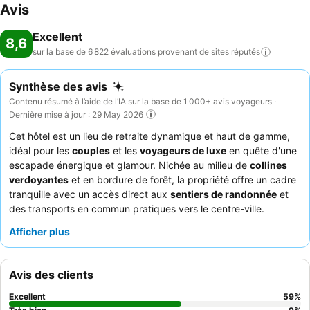
Avis
Excellent
8,6
sur la base de 6 822 évaluations provenant de sites
réputés
Synthèse des avis
Contenu résumé à l’aide de l’IA sur la base de 1 000+ avis voyageurs ·
Dernière mise à jour : 29 May 2026
Cet hôtel est un lieu de retraite dynamique et haut de gamme,
idéal pour les
couples
et les
voyageurs de luxe
en quête d'une
escapade énergique et glamour. Nichée au milieu de
collines
verdoyantes
et en bordure de forêt, la propriété offre un cadre
tranquille avec un accès direct aux
sentiers de randonnée
et
des transports en commun pratiques vers le centre-ville.
L'impressionnant
espace spa
, comprenant une piscine, un bain
Afficher plus
à remous, un bain de vapeur et un sauna, est un atout majeur
pour la relaxation. Les clients louent constamment l'exceptionnel
personnel et le service
, ainsi que les offres diverses et de haute
Avis des clients
qualité du
buffet du petit-déjeuner
et des différents
restaurants. Pour une expérience optimale, optez pour une
Excellent
59
%