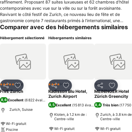
raffinement. Proposant 87 suites luxueuses et 62 chambres d'hôtel
contemporaines avec vue sur la ville ou sur la forêt avoisinante.
Ravivant le côté festif de Zurich, ce nouveau lieu de fête et de
gastronomie compte 7 restaurants primés à l’international, une
Comparer avec des hébergements similaires
discothèque en rooftop et une piscine extérieure. Profitez aussi de
notre spa et sa piscine intérieure pour un moment de relaxation. En
Hébergement sélectionné
Hébergements similaires
savoir plus sur les endroits où dîner, boire et danser au FIVE Zurich
HotellerieSuisse a décerné en exclusivité à cet hôtel 5 étoiles
supérieures - "Les hôtels à étoiles de luxe doivent répondre aux
attentes élevées d'un service international. L'étoile supérieure de
luxe n'est attribuée qu'avec un système de soins intensifs pour les
clients".
Hotel
Hotel
Hotel
5 Étoiles
4 Étoiles
Partager
Ajouter à mes favoris
Partager
Ajouter à mes favoris
Partager
Ajouter à
FIVE Zurich
Radisson Blu Hotel,
MEININGER Hotel
Zurich Airport
Zürich Greencity
8,6
Excellent
(
6 822 évaluations
)
8,5
8,4
Excellent
(
15 813 évaluations
Très bien
)
(
17 750
Zurich, Suisse
Kloten, à 1.2 km de :
Zurich, à 3.8 km de 
Centre-ville
Centre-ville
Wi-Fi gratuit
Wi-Fi gratuit
Wi-Fi gratuit
Piscine