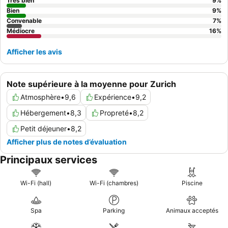
chambre dans le bâtiment principal afin de profiter d'une
Très bien
9
%
atmosphère plus calme et d'un confort optimal.
Bien
9
%
Convenable
7
%
Médiocre
16
%
Afficher les avis
Note supérieure à la moyenne pour Zurich
Atmosphère
•
9,6
Expérience
•
9,2
Hébergement
•
8,3
Propreté
•
8,2
Petit déjeuner
•
8,2
Afficher plus de notes d’évaluation
Principaux services
Wi-Fi (hall)
Wi-Fi (chambres)
Piscine
Spa
Parking
Animaux acceptés