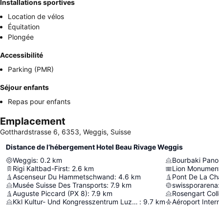
Installations sportives
Location de vélos
Équitation
Plongée
Accessibilité
Parking (PMR)
Séjour enfants
Repas pour enfants
Emplacement
Gotthardstrasse 6, 6353, Weggis, Suisse
Distance de l’hébergement Hotel Beau Rivage Weggis
Weggis
:
0.2
km
Bourbaki Pan
Rigi Kaltbad-First
:
2.6
km
Lion Monumen
Ascenseur Du Hammetschwand
:
4.6
km
Pont De La Ch
Musée Suisse Des Transports
:
7.9
km
swissporarena
Auguste Piccard (PX 8)
:
7.9
km
Rosengart Coll
Kkl Kultur- Und Kongresszentrum Luzern
:
9.7
km
Aéroport Inter