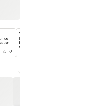
Vues panoramiques sur le lac et les montagnes
son ou
Profite de vues à couper le souffle sur le lac des Quatr
uatre-
les montagnes enneigées environnantes depuis de nom
chambres et les espaces extérieurs de l'hôtel.