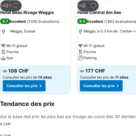
Ajouter à mes favoris
Ajouter à mes favor
Hotel
Hotel
4 Étoiles
3 Étoiles
Partager
Partager
Hotel Beau Rivage Weggis
Hotel Central Am See
8,7
8,5
Excellent
(
2 092 évaluations
)
Excellent
(
1 802 évaluations
Weggis, Suisse
Weggis, à 0.3 km de : Centre-vi
Wi-Fi gratuit
Wi-Fi gratuit
Piscine
Piscine
Spa
Parking
108 CHF
177 CHF
de
de
Consulter les prix de
14 sites
Consulter les prix de
11 sites
Consulter les prix
Consulter les prix
Tendance des prix
Sur la base des prix les plus bas sur trivago au cours des 30 dernier
0 CHF
0 CHF