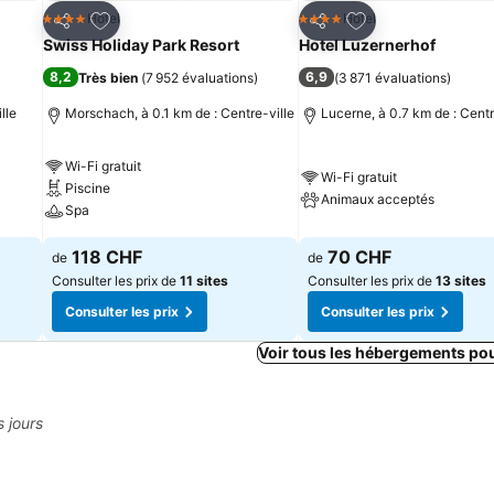
is
Ajouter à mes favoris
Ajouter à mes fav
Hotel
Hotel
4 Étoiles
4 Étoiles
Partager
Partager
Swiss Holiday Park Resort
Hotel Luzernerhof
8,2
6,9
)
Très bien
(
7 952 évaluations
)
(
3 871 évaluations
)
lle
Morschach, à 0.1 km de : Centre-ville
Lucerne, à 0.7 km de : Centr
Wi-Fi gratuit
Wi-Fi gratuit
Piscine
Animaux acceptés
Spa
118 CHF
70 CHF
de
de
Consulter les prix de
11 sites
Consulter les prix de
13 sites
Consulter les prix
Consulter les prix
Voir tous les hébergements po
s jours