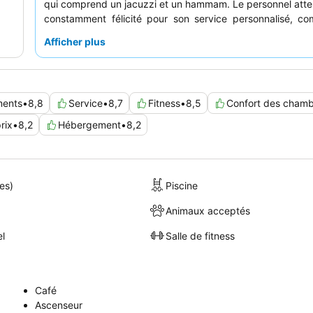
qui comprend un jacuzzi et un hammam. Le personnel atte
constamment félicité pour son service personnalisé, co
qualité exceptionnelle du menu varié du restaurant et 
Afficher plus
petit-déjeuner buffet
. Pour une expérience vraiment 
pensez à réserver une chambre avec un
grand ba
apprécier pleinement les vues imprenables sur le lac.
ments
•
8,8
Service
•
8,7
Fitness
•
8,5
Confort des cham
rix
•
8,2
Hébergement
•
8,2
es)
Piscine
Animaux acceptés
el
Salle de fitness
Café
Ascenseur