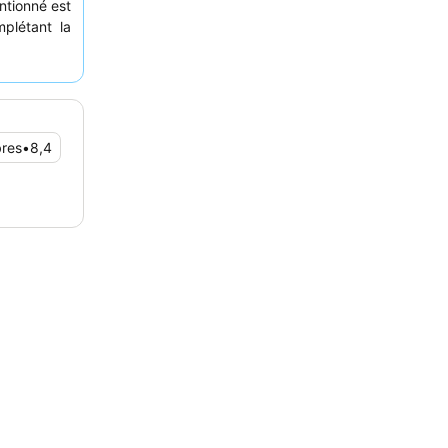
ntionné est
mplétant la
le copieux
améliorée,
lcon
pour
bres
•
8,4