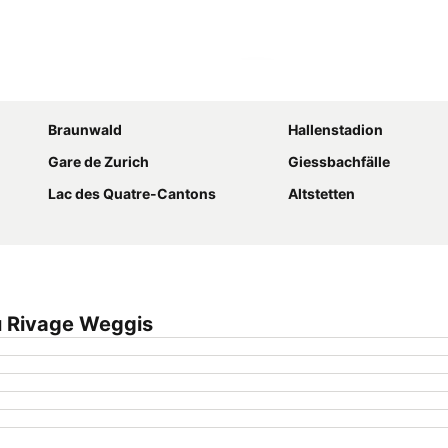
Agrandir la carte
Braunwald
Hallenstadion
Gare de Zurich
Giessbachfälle
Lac des Quatre-Cantons
Altstetten
u Rivage Weggis