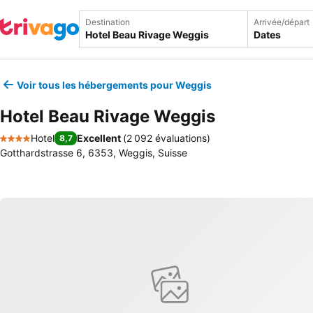
Destination
Arrivée/départ
Dates
Voir tous les hébergements pour Weggis
Hotel Beau Rivage Weggis
Hotel
Excellent
(
2 092 évaluations
)
8,7
4 Étoiles
Gotthardstrasse 6, 6353, Weggis, Suisse