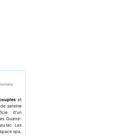
Dernière
couples
et
de sereine
icie d'un
des Quatre-
au lac. Les
espace spa,