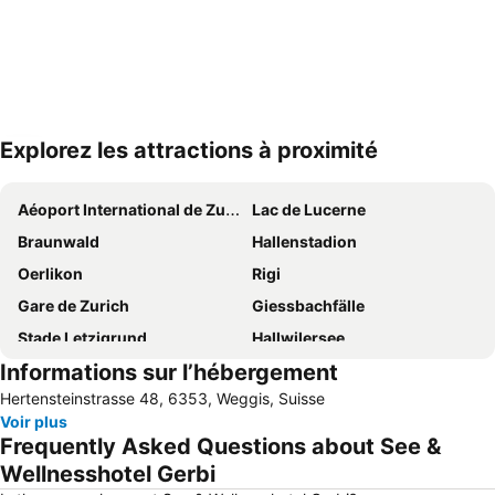
Explorez les attractions à proximité
Agrandir la carte
Aéoport International de Zurich
Lac de Lucerne
Braunwald
Hallenstadion
Oerlikon
Rigi
Gare de Zurich
Giessbachfälle
Stade Letzigrund
Hallwilersee
Informations sur l’hébergement
Lac des Quatre-Cantons
Altstetten
Hertensteinstrasse 48, 6353, Weggis, Suisse
Zoo de Zurich
Greenfield Festival
Voir plus
Alpamare
Station de ski de Meiringen-Hasliberg
Frequently Asked Questions about See &
Musée suisse de l'habitat rural Ballenberg
Zugersee
Wellnesshotel Gerbi