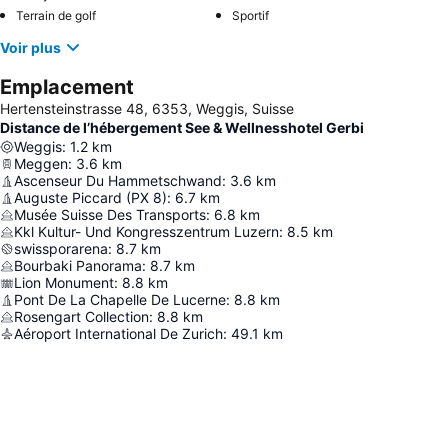
Terrain de golf
Sportif
Voir plus
Emplacement
Hertensteinstrasse 48, 6353, Weggis, Suisse
Distance de l’hébergement See & Wellnesshotel Gerbi
Weggis
:
1.2
km
Meggen
:
3.6
km
Ascenseur Du Hammetschwand
:
3.6
km
Auguste Piccard (PX 8)
:
6.7
km
Musée Suisse Des Transports
:
6.8
km
Kkl Kultur- Und Kongresszentrum Luzern
:
8.5
km
swissporarena
:
8.7
km
Bourbaki Panorama
:
8.7
km
Lion Monument
:
8.8
km
Pont De La Chapelle De Lucerne
:
8.8
km
Rosengart Collection
:
8.8
km
Aéroport International De Zurich
:
49.1
km