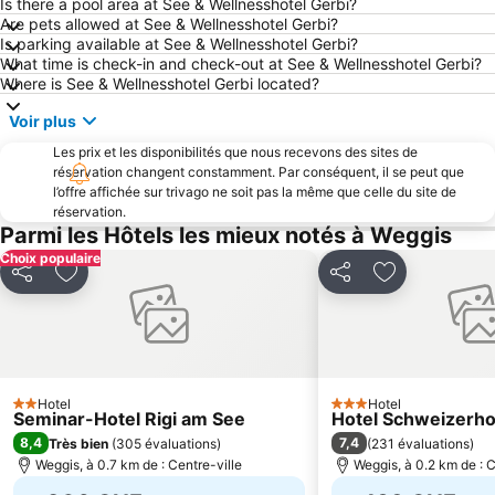
Engelberg-Titlis
Sattel-Hochstuckli
Is there a pool area at See & Wellnesshotel Gerbi?
Are pets allowed at See & Wellnesshotel Gerbi?
Musée Suisse des Transports
Zürichsee
Is parking available at See & Wellnesshotel Gerbi?
What time is check-in and check-out at See & Wellnesshotel Gerbi?
Gare Centrale de Lucerne
Stoos
Where is See & Wellnesshotel Gerbi located?
Natur- und Tierpark Goldau
Sörenberg-Flühli
Voir plus
Langstrasse
Hirslanden
Les prix et les disponibilités que nous recevons des sites de
Wollishofen
Palais des Congrès et de la Culture de Lucerne
réservation changent constamment. Par conséquent, il se peut que
l’offre affichée sur trivago ne soit pas la même que celle du site de
Station de ski Melchsee-Frutt
Albisrieden
réservation.
Klewenalp-Stockhütte
Seefeld
Parmi les Hôtels les mieux notés à Weggis
Choix populaire
Bahnhofstraße
Bahnhof
Partager
Ajouter à mes favoris
Partager
Ajouter à mes
Höngg
Affoltern
Schwamendingen-Mitte
Abbaye Benédictine d'Einsiedeln
Knies Kinderzoo
Enge
Seebach
City
Hotel
Hotel
2 Étoiles
3 Étoiles
Seminar-Hotel Rigi am See
Hotel Schweizerho
Alt-Wiedikon
Leimbach
8,4
7,4
Très bien
(
305 évaluations
)
(
231 évaluations
)
Escher-Wyss
MCH Foire de Zurich
Weggis, à 0.7 km de : Centre-ville
Weggis, à 0.2 km de : C
Disentis 3000
Old town of Aarau