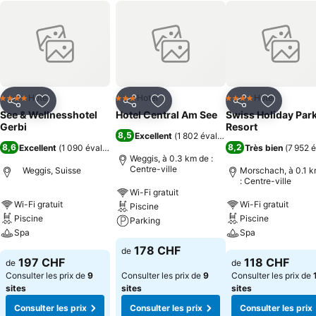
Hotel
Hotel
Hotel
4 Étoiles
3 Étoiles
4 Étoiles
Partager
Ajouter à mes favoris
Partager
Ajouter à mes favoris
Partager
Ajouter à
See & Wellnesshotel
Hotel Central Am See
Swiss Holiday Par
Gerbi
Resort
8,5
Excellent
(
1 802 évaluations
)
8,6
8,2
Excellent
(
1 090 évaluations
)
Très bien
(
7 952 
Weggis, à 0.3 km de :
Centre-ville
Weggis, Suisse
Morschach, à 0.1 k
: Centre-ville
Wi-Fi gratuit
Wi-Fi gratuit
Wi-Fi gratuit
Piscine
Piscine
Piscine
Parking
Spa
Spa
178 CHF
de
197 CHF
118 CHF
de
de
Consulter les prix de
9
Consulter les prix de
9
Consulter les prix de
sites
sites
sites
Consulter les prix
Consulter les prix
Consulter les prix