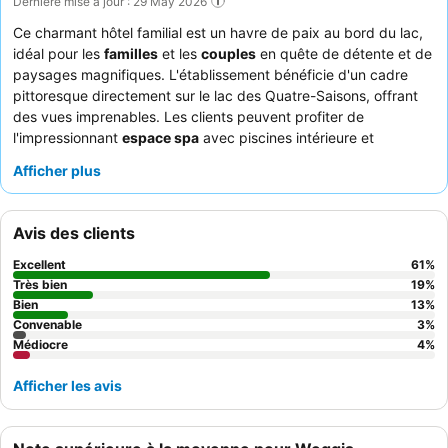
Dernière mise à jour : 29 May 2026
Ce charmant hôtel familial est un havre de paix au bord du lac,
idéal pour les
familles
et les
couples
en quête de détente et de
paysages magnifiques. L'établissement bénéficie d'un cadre
pittoresque directement sur le lac des Quatre-Saisons, offrant
des vues imprenables. Les clients peuvent profiter de
l'impressionnant
espace spa
avec piscines intérieure et
extérieure, saunas et hammams, ou se détendre sur la plage
Afficher plus
privée au bord du lac avec kayaks et paddleboards gratuits. Le
personnel est constamment félicité pour sa
gentillesse et sa
serviabilité
, et le
buffet du petit-déjeuner
est apprécié pour sa
Avis des clients
vaste sélection de produits frais et de qualité. Pour une
expérience améliorée, pensez à réserver une chambre avec
vue
Excellent
61
%
sur le lac et balcon privé
afin de profiter pleinement du cadre
Très bien
19
%
serein.
Bien
13
%
Convenable
3
%
Médiocre
4
%
Afficher les avis