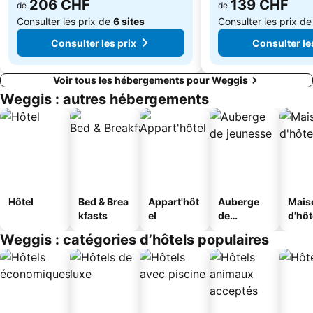
206 CHF
139 CHF
de
de
Consulter les prix de
6 sites
Consulter les prix d
Consulter les prix
Consulter le
Voir tous les hébergements pour Weggis
Weggis : autres hébergements
Hôtel
Bed & Brea
Appart'hôt
Auberge
Mais
kfasts
el
de
d'hô
jeunesse
Weggis : catégories d’hôtels populaires