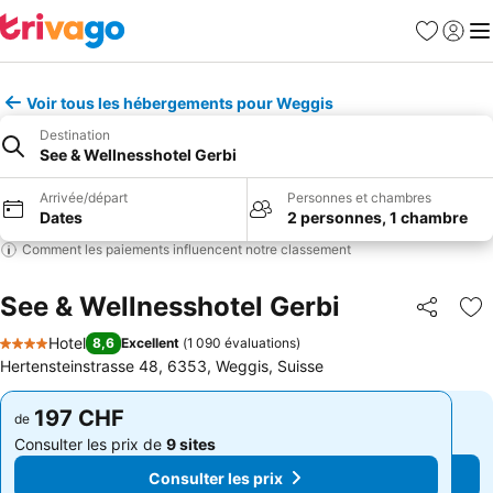
Favoris
Se con
Me
Voir tous les hébergements pour Weggis
Destination
See & Wellnesshotel Gerbi
Arrivée/départ
Personnes et chambres
Dates
2 personnes, 1 chambre
Comment les paiements influencent notre classement
See & Wellnesshotel Gerbi
Partager
Aj
Hotel
8,6
Excellent
(
1 090 évaluations
)
4 Étoiles
Hertensteinstrasse 48, 6353, Weggis, Suisse
197 CHF
197 CHF
de
de
Consulter les prix de
9 sites
Consulter les prix de
9 sites
Consulter les prix
Consulter les prix