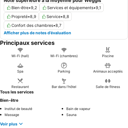
Note supérieure à la moyenne pour Weggis
Bien-être
•
9,2
Services et équipements
•
9,1
Propreté
•
8,9
Service
•
8,8
Confort des chambres
•
8,7
Afficher plus de notes d’évaluation
Principaux services
Wi-Fi (hall)
Wi-Fi (chambres)
Piscine
Spa
Parking
Animaux acceptés
Restaurant
Bar dans l'hôtel
Salle de fitness
Tous les services
Bien-être
Institut de beauté
Bain de vapeur
Massage
Sauna
Voir plus