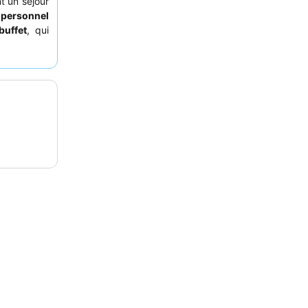
nt un séjour
e
personnel
buffet
, qui
s préparées
onseillé de