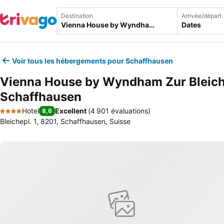
Destination
Arrivée/départ
Dates
Voir tous les hébergements pour Schaffhausen
Vienna House by Wyndham Zur Bleic
Schaffhausen
Hotel
Excellent
(
4 901 évaluations
)
8,6
4 Étoiles
Bleichepl. 1, 8201, Schaffhausen, Suisse