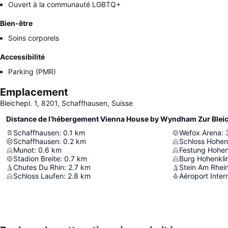
Ouvert à la communauté LGBTQ+
Bien-être
Soins corporels
Accessibilité
Parking (PMR)
Emplacement
Bleichepl. 1, 8201, Schaffhausen, Suisse
Distance de l’hébergement Vienna House by Wyndham Zur Blei
Schaffhausen
:
0.1
km
Wefox Arena
:
Schaffhausen
:
0.2
km
Schloss Hohen
Munot
:
0.6
km
Festung Hohen
Stadion Breite
:
0.7
km
Burg Hohenkli
Chutes Du Rhin
:
2.7
km
Stein Am Rhei
Schloss Laufen
:
2.8
km
Aéroport Inter