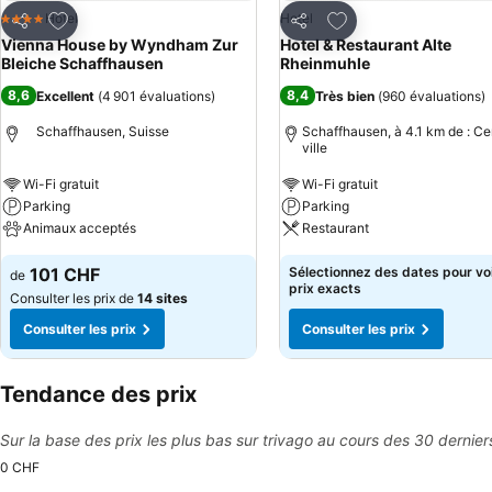
Ajouter à mes favoris
Ajouter à mes favor
Hotel
Hotel
4 Étoiles
Partager
Partager
Vienna House by Wyndham Zur
Hotel & Restaurant Alte
Bleiche Schaffhausen
Rheinmuhle
8,6
8,4
Excellent
(
4 901 évaluations
)
Très bien
(
960 évaluations
)
Schaffhausen, Suisse
Schaffhausen, à 4.1 km de : Ce
ville
Wi-Fi gratuit
Wi-Fi gratuit
Parking
Parking
Animaux acceptés
Restaurant
101 CHF
Sélectionnez des dates pour voi
de
prix exacts
Consulter les prix de
14 sites
Consulter les prix
Consulter les prix
Tendance des prix
Sur la base des prix les plus bas sur trivago au cours des 30 dernier
0 CHF