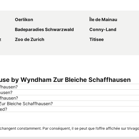
Agrandir la carte
Oerlikon
Île de Mainau
Badeparadies Schwarzwald
Conny-Land
z
Zoo de Zurich
Titisee
ouse by Wyndham Zur Bleiche Schaffhausen
ffhausen?
ausen?
ffhausen?
Zur Bleiche Schaffhausen?
ted?
 changent constamment. Par conséquent, il se peut que l’offre affichée sur trivago