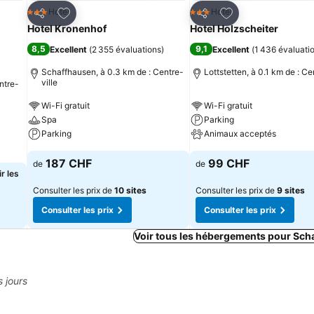
is
Ajouter à mes favoris
Ajouter à mes fav
Hotel
Hotel
3 Étoiles
3 Étoiles
Partager
Partager
Hotel Kronenhof
Hotel Holzscheiter
8,5
9,1
Excellent
(
2 355 évaluations
)
Excellent
(
1 436 évaluati
Schaffhausen, à 0.3 km de : Centre-
Lottstetten, à 0.1 km de : Ce
ville
ntre-
Wi-Fi gratuit
Wi-Fi gratuit
Spa
Parking
Parking
Animaux acceptés
187 CHF
99 CHF
de
de
r les
Consulter les prix de
10 sites
Consulter les prix de
9 sites
Consulter les prix
Consulter les prix
Voir tous les hébergements pour Sch
s jours