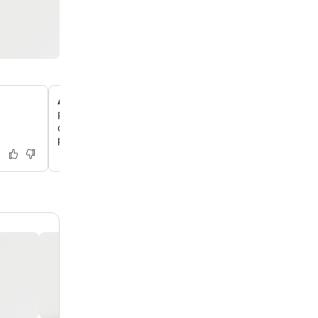
À deux pas de la gare de Schaffhouse
Profite d'un confort inégalé grâce à l'emplacement idéal 
quelques pas de la gare et directement relié à la vieille v
passages souterrains.