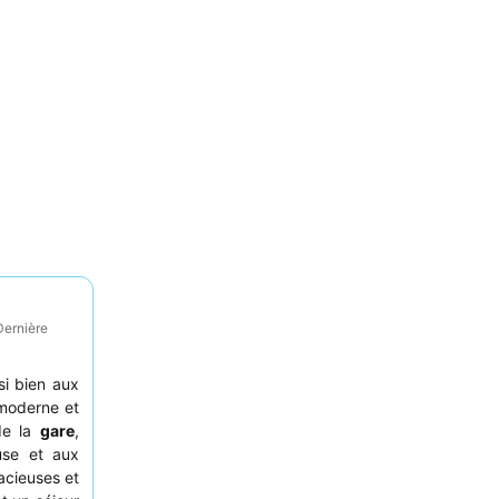
Dernière
si bien aux
 moderne et
 de la
gare
,
use et aux
acieuses et