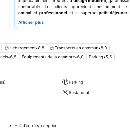
impeccablement propres au
design moderne
, garantissa
confortable. Les clients apprécient constamment l
amical et professionnel
et le superbe
petit-déjeuner 
propose un large choix de produits frais et des omelette
Afficher plus
à la demande. Pour une expérience plus calme, il est c
demander une chambre donnant sur le jardin.
Hébergement
•
8,8
Transports en commun
•
8,3
nnels
•
6,5
Équipements de la chambre
•
6,0
Parking
•
5,5
es)
Parking
Restaurant
Hall d’entrée/réception