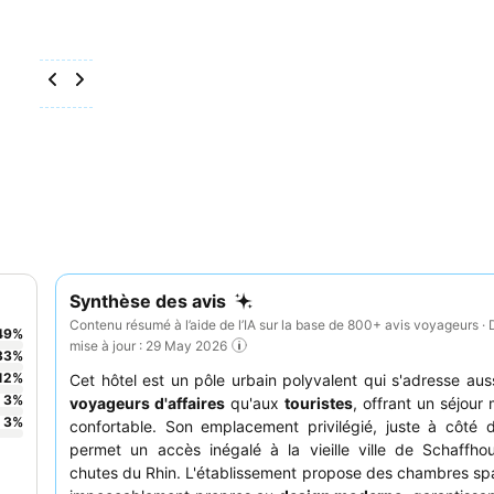
Synthèse des avis
Contenu résumé à l’aide de l’IA sur la base de 800+ avis voyageurs · 
49
%
mise à jour : 29 May 2026
33
%
12
%
Cet hôtel est un pôle urbain polyvalent qui s'adresse aus
3
%
voyageurs d'affaires
qu'aux
touristes
, offrant un séjour
3
%
confortable. Son emplacement privilégié, juste à côté
permet un accès inégalé à la vieille ville de Schaffho
chutes du Rhin. L'établissement propose des chambres sp