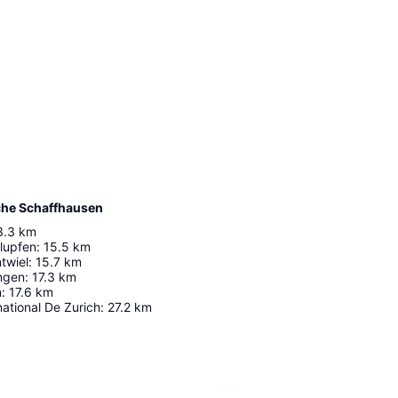
che Schaffhausen
3.3
km
lupfen
:
15.5
km
twiel
:
15.7
km
ngen
:
17.3
km
n
:
17.6
km
national De Zurich
:
27.2
km